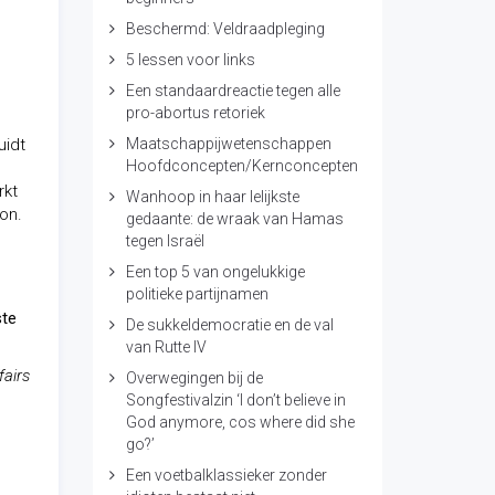
Beschermd: Veldraadpleging
5 lessen voor links
Een standaardreactie tegen alle
pro-abortus retoriek
uidt
Maatschappijwetenschappen
Hoofdconcepten/Kernconcepten
rkt
Wanhoop in haar lelijkste
on.
gedaante: de wraak van Hamas
tegen Israël
Een top 5 van ongelukkige
politieke partijnamen
ste
De sukkeldemocratie en de val
van Rutte IV
fairs
Overwegingen bij de
Songfestivalzin ‘I don’t believe in
God anymore, cos where did she
go?’
Een voetbalklassieker zonder