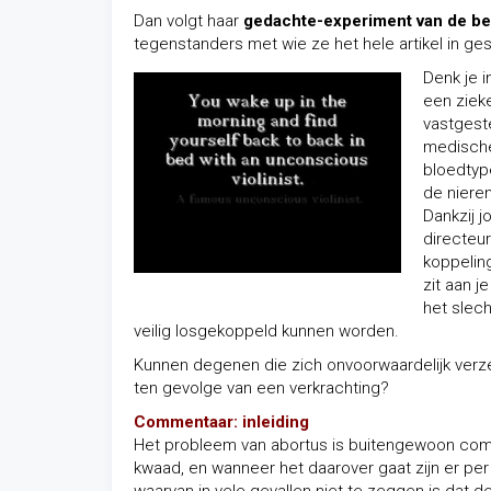
Dan volgt haar
gedachte-experiment van de be
tegenstanders met wie ze het hele artikel in gesp
Denk je i
een zieke
vastgest
medische 
bloedtyp
de nieren
Dankzij j
directeur
koppelin
zit aan 
het slech
veilig losgekoppeld kunnen worden.
Kunnen degenen die zich onvoorwaardelijk ver
ten gevolge van een verkrachting?
Commentaar: inleiding
Het probleem van abortus is buitengewoon com
kwaad, en wanneer het daarover gaat zijn er per