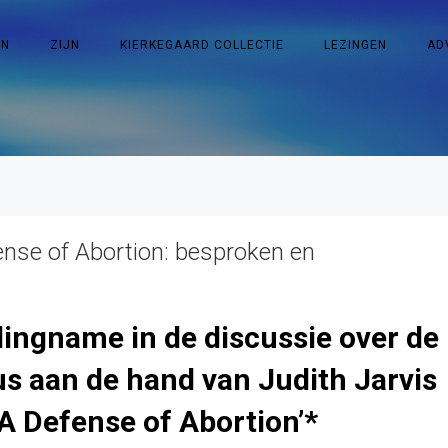
EN
ZIJN
KIERKEGAARD COLLECTIE
LEZINGEN
AD
nse of Abortion: besproken en
llingname in de discussie over de
us aan de hand van Judith Jarvis
 Defense of Abortion’*