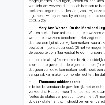
mogelijkheden, ervaringen, kansen en indrukken
verplicht om wezens die op zich bestaan te be
toekomst tegemoet zullen zien, zoals wij onze to
argument, ‘widely viewed by philosophers as con
2003, p.20).
–
Mary Ann Warren: On the Moral and Lega
Warren stelt in haar artikel dat morele wezens 
wet morele wezens beschermt. Het zegt echter
daartoe een lijst uit van vijf kenmerken, waarui
bewustzijn (consciousness), (2) het vermogen tot
de capaciteit om (taalkundig) te communiceren, 
Iemand die alle vijf kenmerken bezit, is duidel
is om toe te geven dat de eigenschappen (1) en 
dat geen van deze kenmerken heeft, nooit een 
aanspraak kan maken op morele rechten. En dat
–
Thomsons middenpositie
In beide bovenstaande gevallen lijkt het er ec
verkeerd is. Het pleit voor Thomson dat ze daaro
foetus de status van persoon toekennen. Al moet
duidelijk statement is: ‘it should be remembered