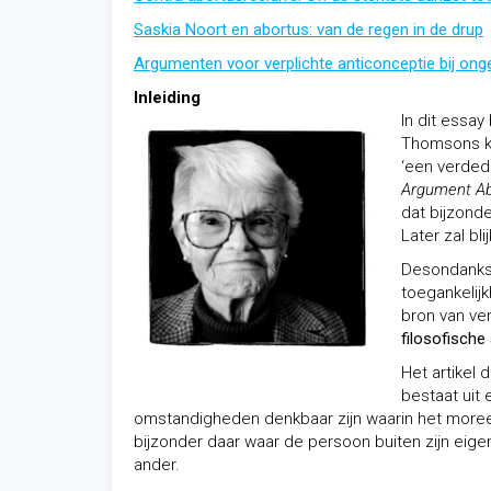
Saskia Noort en abortus: van de regen in de drup
Argumenten voor verplichte anticonceptie bij o
Inleiding
In dit essay
Thomsons kl
‘een verdedi
Argument Abo
dat bijzonde
Later zal bl
Desondanks 
toegankelijk
bron van ver
filosofische
Het artikel 
bestaat uit 
omstandigheden denkbaar zijn waarin het moree
bijzonder daar waar de persoon buiten zijn eige
ander.