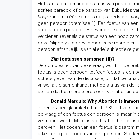
Het is juist dat iemand de status van persoon m
sorites paradox, of de paradox van Eubulides va
hoop
zand min één korrel is nog steeds een
hoo
geen persoon (premisse 1). Een foetus van ee
steeds geen persoon. Het wonderlijke doet zich
verdienen (evenals de status van een hoop zand 
deze ‘slippery slope’ waarmee in de morele en j
persoon afhankelijk is van allerlei subjectieve 
–
Zijn
foetussen personen (II)?
De complexiteit van deze vraag wordt in de prak
foetus is geen persoon’ tot ‘een foetus is een pe
schets geven van de discussie, omdat de crux v
vrijwel altijd samenhangt met de status van de f
stellen dat het morele probleem van abortus op
–
Donald Marquis: Why Abortion Is Immor
In een invloedrijk artikel uit april 1989 dat versc
de vraag of een foetus een persoon is, maar in d
vermoord wordt. Marquis stelt dat dit het feit 
beroven. Het doden van een foetus is daarom 
afkeuren bij het doden van een persoon. Sterke