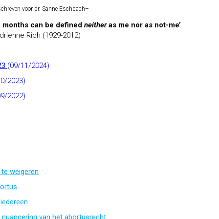
chreven voor dr. Sanne Eschbach
–
ine months can be defined
neither
as me nor as not-me’
drienne Rich (1929-2012)
023
(09/11/2024)
10/2023)
09/2022)
 te weigeren
ortus
 iedereen
t nuancering van het abortusrecht