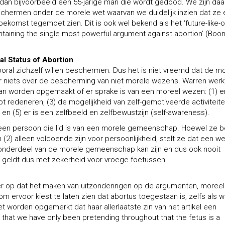
 dan bijvoorbeeld een 55-jarige man die wordt gedood. We zijn da
schermen onder de morele wet waarvan we duidelijk inzien dat ze
ekomst tegemoet zien. Dit is ook wel bekend als het ‘future-like-o
taining the single most powerful argument against abortion’ (Boon
l Status of Abortion
vooral zichzelf willen beschermen. Dus het is niet vreemd dat de m
 niets over de bescherming van niet morele wezens. Warren werk
t kan worden opgemaakt of er sprake is van een moreel wezen: (1) er
 redeneren, (3) de mogelijkheid van zelf-gemotiveerde activiteiten
en (5) er is een zelfbeeld en zelfbewustzijn (self-awareness).
ijk een persoon die lid is van een morele gemeenschap. Hoewel ze b
(2) alleen voldoende zijn voor persoonlijkheid, stelt ze dat een w
onderdeel van de morele gemeenschap kan zijn en dus ook nooit
 geldt dus met zekerheid voor vroege foetussen.
hter op dat het maken van uitzonderingen op de argumenten, moreel
m ervoor kiest te laten zien dat abortus toegestaan is, zelfs als 
 worden opgemerkt dat haar allerlaatste zin van het artikel een
 that we have only been pretending throughout that the fetus is a