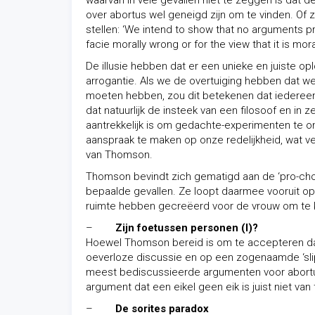
waarvan in vele gevallen niet te zeggen is dat d
over abortus wel geneigd zijn om te vinden. Of zo
stellen: ‘We intend to show that no arguments pr
facie morally wrong or for the view that it is moral
De illusie hebben dat er een unieke en juiste o
arrogantie. Als we de overtuiging hebben dat w
moeten hebben, zou dit betekenen dat iedereen d
dat natuurlijk de insteek van een filosoof en in
aantrekkelijk is om gedachte-experimenten te o
aanspraak te maken op onze redelijkheid, wat v
van Thomson.
Thomson bevindt zich gematigd aan de ‘pro-choi
bepaalde gevallen. Ze loopt daarmee vooruit op
ruimte hebben gecreëerd voor de vrouw om te kie
–
Zijn foetussen personen (I)?
Hoewel Thomson bereid is om te accepteren dat
oeverloze discussie en op een zogenaamde ‘slippe
meest bediscussieerde argumenten voor abortus 
argument dat een eikel geen eik is juist niet va
–
De sorites paradox