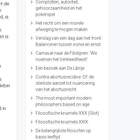
Complotten, autoriteit,
et de
gehoorzaamheid en het
n
pokerspel
, is
Het recht om een morele
afweging te mogen maken
n
t is
Verslag van een dag aan het front:
Balanceren tussen ironie en ernst
Carnaval naar de Filistijnen: ‘We
noemen het Verkleedfeest!’
n
Een bezoek aan De Librije
Contra abortusrecidive. Of: de
s
sterkste aanzet tot nuancering
lebei
van het abortusrecht
The most important modern
philosophers based on age
 in
Filosofische kruimels XXX (Slot)
Filosofische kruimels XXIX
De belangrijkste filosofen op
basis leeftijd