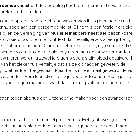
roemde violist
dat de bedoeling heeft de argumentatie van deze
rek is, te bestrijden.
n dat je op een zekere ochtend wakker wordt, rug aan rug gekluiste
nhuisbed aan een beroemde violist. Bij hem is een fatale nierziek
eld, en de Vereniging van Muziekliefhebbers heeft alle beschikbar
dossiers doorzocht en ontdekt dat toevalligerwijs alleen jij het 
e hebt om te helpen. Daarom heeft deze vereniging je ontvoerd en
 van de violist via een circulatiesysteem aan de jouwe verbonden.
ouw nieren wordt nu zowel je eigen bloed als zijn bloed gezuiverd.
 van het ziekenhuis vertelt je dat als ze dit hadden geweten, de
g nooit hadden toegestaan. Maar het is nu eenmaal gebeurd: de vio
je verbonden. Hem losmaken zou zijn dood betekenen. Maar gelukki
ts voor negen maanden, want daarna zal hij voldoende hersteld zij
zetten tegen abortus een uitzondering maken voor een zwangersc
plex omdat het een moreel probleem is. Het gaat over goed en
 definitie uiteenlopende en aan elkaar tegengestelde opvattingen