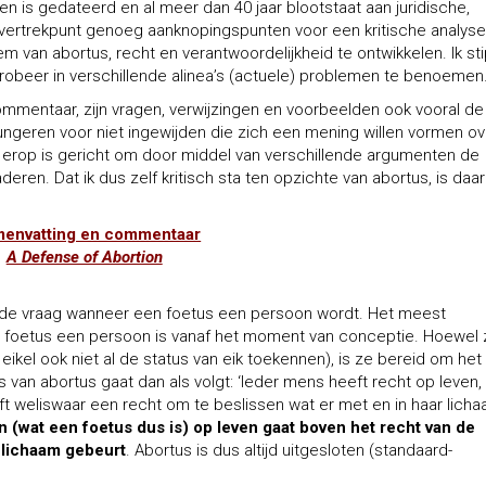
ten is gedateerd en al meer dan 40 jaar blootstaat aan juridische,
ls vertrekpunt genoeg aanknopingspunten voor een kritische analys
m van abortus, recht en verantwoordelijkheid te ontwikkelen. Ik st
robeer in verschillende alinea’s (actuele) problemen te benoemen
ommentaar, zijn vragen, verwijzingen en voorbeelden ook vooral de
fungeren voor niet ingewijden die zich een mening willen vormen ov
k erop is gericht om door middel van verschillende argumenten de
naderen. Dat ik dus zelf kritisch sta ten opzichte van abortus, is da
envatting en commentaar
A Defense of Abortion
 de vraag wanneer een foetus een persoon wordt. Het meest
 foetus een persoon is vanaf het moment van conceptie. Hoewel 
eikel ook niet al de status van eik toekennen), is ze bereid om het
van abortus gaat dan als volgt: ‘Ieder mens heeft recht op leven,
t weliswaar een recht om te beslissen wat er met en in haar lich
 (wat een foetus dus is) op leven gaat boven het recht van de
 lichaam gebeurt
. Abortus is dus altijd uitgesloten (standaard-