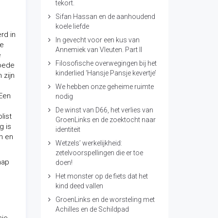
tekort.
Sifan Hassan en de aanhoudend
koele liefde
rd in
In gevecht voor een kus van
te
Annemiek van Vleuten. Part II
e
Filosofische overwegingen bij het
goede
kinderlied ‘Hansje Pansje kevertje’
 zijn
We hebben onze geheime ruimte
 Een
nodig
De winst van D66, het verlies van
list
GroenLinks en de zoektocht naar
g is
identiteit
n en
Wetzels’ werkelijkheid:
zetelvoorspellingen die er toe
hap
doen!
Het monster op de fiets dat het
kind deed vallen
GroenLinks en de worsteling met
Achilles en de Schildpad