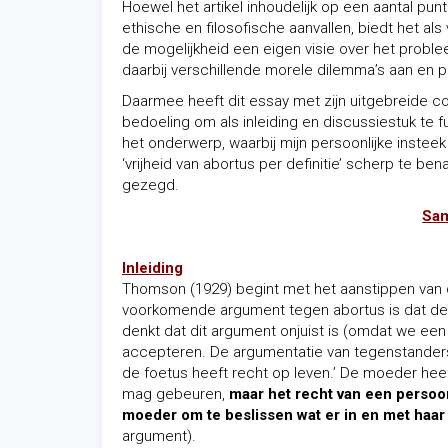
Hoewel het artikel inhoudelijk op een aantal pun
ethische en filosofische aanvallen, biedt het a
de mogelijkheid een eigen visie over het problee
daarbij verschillende morele dilemma’s aan en p
Daarmee heeft dit essay met zijn uitgebreide c
bedoeling om als inleiding en discussiestuk te 
het onderwerp, waarbij mijn persoonlijke instee
‘vrijheid van abortus per definitie’ scherp te be
gezegd.
Sam
Inleiding
Thomson (1929) begint met het aanstippen van
voorkomende argument tegen abortus is dat de
denkt dat dit argument onjuist is (omdat we een 
accepteren. De argumentatie van tegenstanders 
de foetus heeft recht op leven.’ De moeder heef
mag gebeuren,
maar het recht van een persoon
moeder om te beslissen wat er in en met haar
argument).