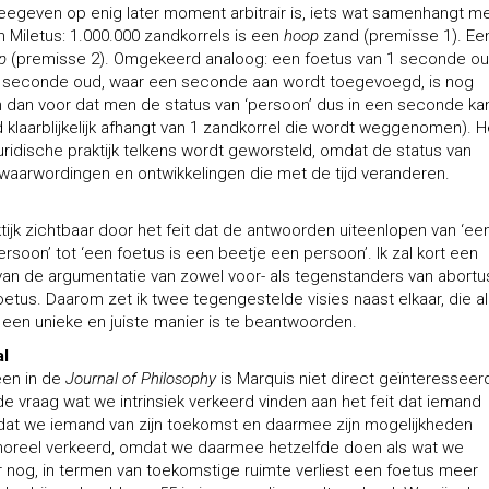
eegeven op enig later moment arbitrair is, iets wat samenhangt m
n Miletus: 1.000.000 zandkorrels is een
hoop
zand (premisse 1). Ee
p
(premisse 2). Omgekeerd analoog: een foetus van 1 seconde oud
n seconde oud, waar een seconde aan wordt toegevoegd, is nog
 dan voor dat men de status van ‘persoon’ dus in een seconde ka
klaarblijkelijk afhangt van 1 zandkorrel die wordt weggenomen). He
uridische praktijk telkens wordt geworsteld, omdat de status van
gewaarwordingen en ontwikkelingen die met de tijd veranderen.
tijk zichtbaar door het feit dat de antwoorden uiteenlopen van ‘ee
rsoon’ tot ‘een foetus is een beetje een persoon’. Ik zal kort een
an de argumentatie van zowel voor- als tegenstanders van abortu
oetus. Daarom zet ik twee tegengestelde visies naast elkaar, die al
 een unieke en juiste manier is te beantwoorden.
al
heen in de
Journal of Philosophy
is Marquis niet direct geïnteresseerd
e vraag wat we intrinsiek verkeerd vinden aan het feit dat iemand
is dat we iemand van zijn toekomst en daarmee zijn mogelijkheden
moreel verkeerd, omdat we daarmee hetzelfde doen als wat we
r nog, in termen van toekomstige ruimte verliest een foetus meer