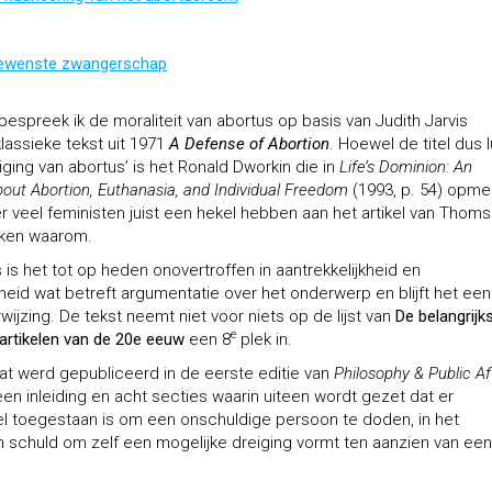
ngewenste zwangerschap
 bespreek ik de moraliteit van abortus op basis van Judith Jarvis
assieke tekst uit 1971
A Defense of Abortion
. Hoewel de titel dus l
ging van abortus’ is het Ronald Dworkin die in
Life’s Dominion: An
ut Abortion, Euthanasia, and Individual Freedom
(1993, p. 54) opme
r veel feministen juist een hekel hebben aan het artikel van Thoms
ijken waarom.
is het tot op heden onovertroffen in aantrekkelijkheid en
heid wat betreft argumentatie over het onderwerp en blijft het een
wijzing. De tekst neemt niet voor niets op de lijst van
De belangrijk
e
 artikelen van de 20e eeuw
een 8
plek in.
dat werd gepubliceerd in de eerste editie van
Philosophy & Public Af
een inleiding en acht secties waarin uiteen wordt gezet dat er
l toegestaan is om een onschuldige persoon te doden, in het
n schuld om zelf een mogelijke dreiging vormt ten aanzien van een