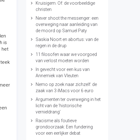
sie
Kruisigem. Of: de voorbeeldige
christen
Never shoot the messenger: een
overweging naar aanleiding van
de moord op Samuel Paty
den
Saskia Noort en abortus: van de
h is
regen in de drup
m het
11 filosofen waar we voorgoed
van verlost moeten worden
steek
In gevecht voor een kus van
Annemiek van Vleuten
Nemo op zoek naar zichzelf: de
 meer
zaak van 3 iMacs voor 6 euro
Argumenten ter overweging in het
licht van de ‘historische
 een
vernieldrang’
Racisme als foutieve
grondoorzaak: Een fundering
voor een eerlijker debat