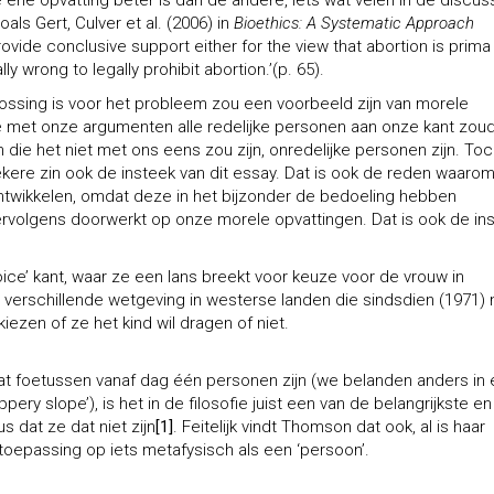
e ene opvatting beter is dan de andere, iets wat velen in de discus
als Gert, Culver et al. (2006) in
Bioethics: A Systematic Approach
ovide conclusive support either for the view that abortion is prima
ly wrong to legally prohibit abortion.’(p. 65).
plossing is voor het probleem zou een voorbeeld zijn van morele
e met onze argumenten alle redelijke personen aan onze kant zou
ie het niet met ons eens zou zijn, onredelijke personen zijn. Toc
 zekere zin ook de insteek van dit essay. Dat is ook de reden waaro
ntwikkelen, omdat deze in het bijzonder de bedoeling hebben
ervolgens doorwerkt op onze morele opvattingen. Dat is ook de in
ce’ kant, waar ze een lans breekt voor keuze voor de vrouw in
 verschillende wetgeving in westerse landen die sindsdien (1971)
zen of ze het kind wil dragen of niet.
 foetussen vanaf dag één personen zijn (we belanden anders in
ry slope’), is het in de filosofie juist een van de belangrijkste en
dat ze dat niet zijn
[1]
. Feitelijk vindt Thomson dat ook, al is haar
n toepassing op iets metafysisch als een ‘persoon’.