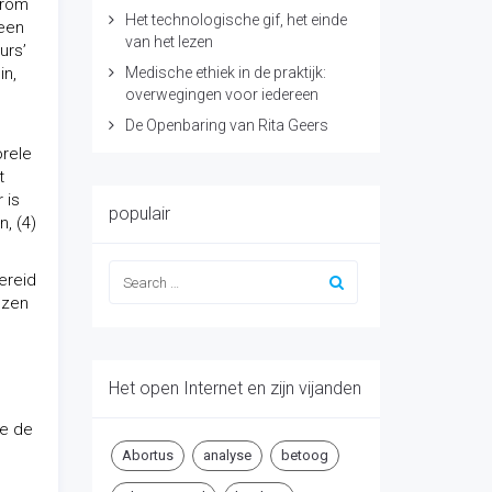
arom
Het technologische gif, het einde
 een
van het lezen
urs’
in,
Medische ethiek in de praktijk:
overwegingen voor iedereen
De Openbaring van Rita Geers
orele
t
 is
populair
, (4)
ereid
ezen
Het open Internet en zijn vijanden
we de
Abortus
analyse
betoog