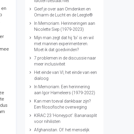
idioten bestaat niet
e en
Geef je over aan Omdenken en
ip
Omarm de Lucht en de Leegte®
.
In Memoriam. Herinneringen aan
Nicolette Siep (1979-2023)
er
Mijn man zegt dat hij ‘bi’ is en wil
met mannen experimenteren.
armee
Moet ik dat goedvinden?
7 problemen in de discussie naar
meer inclusiviteit
Het einde van VI, het einde van een
dialoog
In Memoriam. Een herinnering
ze
aan Igor Hameleers (1979-2022)
 te
Kan men toeval dankbaar zijn?
 dus
Een filosofische overweging
aam
KIRAC 23 ‘Honeypot’: Bananasplit
voor nihilisten
Afghanistan. Of: het menselijk