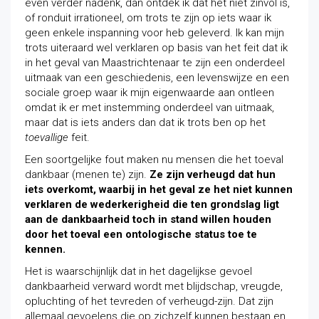
even verder nadenk, dan ontdek ik dat het niet zinvol is,
of ronduit irrationeel, om trots te zijn op iets waar ik
geen enkele inspanning voor heb geleverd. Ik kan mijn
trots uiteraard wel verklaren op basis van het feit dat ik
in het geval van Maastrichtenaar te zijn een onderdeel
uitmaak van een geschiedenis, een levenswijze en een
sociale groep waar ik mijn eigenwaarde aan ontleen
omdat ik er met instemming onderdeel van uitmaak,
maar dat is iets anders dan dat ik trots ben op het
toevallige
feit.
Een soortgelijke fout maken nu mensen die het toeval
dankbaar (menen te) zijn.
Ze zijn verheugd dat hun
iets overkomt, waarbij in het geval ze het niet kunnen
verklaren de wederkerigheid die ten grondslag ligt
aan de dankbaarheid toch in stand willen houden
door het toeval een ontologische status toe te
kennen.
Het is waarschijnlijk dat in het dagelijkse gevoel
dankbaarheid verward wordt met blijdschap, vreugde,
opluchting of het tevreden of verheugd-zijn. Dat zijn
allemaal gevoelens die op zichzelf kunnen bestaan en