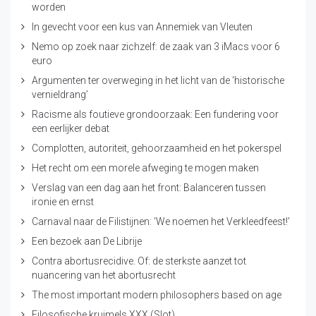
worden
In gevecht voor een kus van Annemiek van Vleuten
Nemo op zoek naar zichzelf: de zaak van 3 iMacs voor 6
euro
Argumenten ter overweging in het licht van de ‘historische
vernieldrang’
Racisme als foutieve grondoorzaak: Een fundering voor
een eerlijker debat
Complotten, autoriteit, gehoorzaamheid en het pokerspel
Het recht om een morele afweging te mogen maken
Verslag van een dag aan het front: Balanceren tussen
ironie en ernst
Carnaval naar de Filistijnen: ‘We noemen het Verkleedfeest!’
Een bezoek aan De Librije
Contra abortusrecidive. Of: de sterkste aanzet tot
nuancering van het abortusrecht
The most important modern philosophers based on age
Filosofische kruimels XXX (Slot)