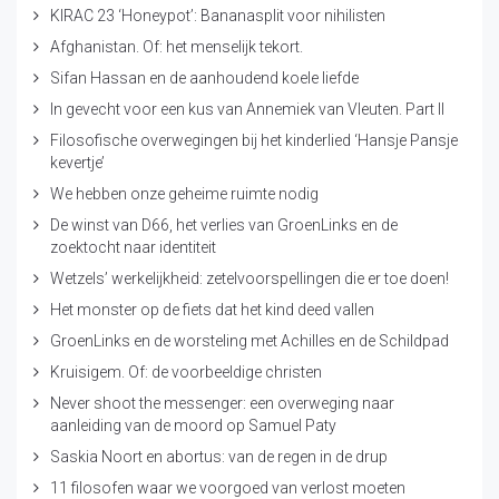
KIRAC 23 ‘Honeypot’: Bananasplit voor nihilisten
Afghanistan. Of: het menselijk tekort.
Sifan Hassan en de aanhoudend koele liefde
In gevecht voor een kus van Annemiek van Vleuten. Part II
Filosofische overwegingen bij het kinderlied ‘Hansje Pansje
kevertje’
We hebben onze geheime ruimte nodig
De winst van D66, het verlies van GroenLinks en de
zoektocht naar identiteit
Wetzels’ werkelijkheid: zetelvoorspellingen die er toe doen!
Het monster op de fiets dat het kind deed vallen
GroenLinks en de worsteling met Achilles en de Schildpad
Kruisigem. Of: de voorbeeldige christen
Never shoot the messenger: een overweging naar
aanleiding van de moord op Samuel Paty
Saskia Noort en abortus: van de regen in de drup
11 filosofen waar we voorgoed van verlost moeten