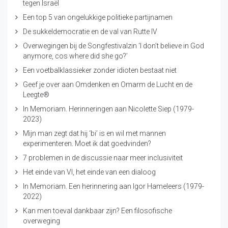
tegen Israël
Een top 5 van ongelukkige politieke partijnamen
De sukkeldemocratie en de val van Rutte IV
Overwegingen bij de Songfestivalzin ‘I don’t believe in God
anymore, cos where did she go?’
Een voetbalklassieker zonder idioten bestaat niet
Geef je over aan Omdenken en Omarm de Lucht en de
Leegte®
In Memoriam. Herinneringen aan Nicolette Siep (1979-
2023)
Mijn man zegt dat hij ‘bi’ is en wil met mannen
experimenteren. Moet ik dat goedvinden?
7 problemen in de discussie naar meer inclusiviteit
Het einde van VI, het einde van een dialoog
In Memoriam. Een herinnering aan Igor Hameleers (1979-
2022)
Kan men toeval dankbaar zijn? Een filosofische
overweging