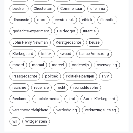
boeken
Chesterton
Commentaar
dilemma
discussie
dood
eerste druk
ethiek
filosofie
gedachte-experiment
Heidegger
intentie
John Henry Newman
Kerstgedachte
keuze
Kierkegaard
kritiek
kwaad
Lance Armstrong
moord
moraal
moreel
onderwijs
overweging
Paasgedachte
politiek
Politieke partijen
PVV
racisme
recensie
recht
rechtsfilosofie
Reclame
sociale media
straf
Søren Kierkegaard
verantwoordelijkheid
verdediging
verkiezingsuitslag
wil
Wittgenstein