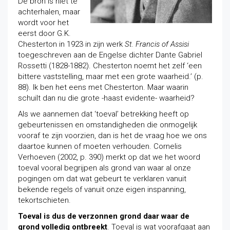
De bron is niet te
achterhalen, maar
wordt voor het
eerst door G.K.
Chesterton in 1923 in zijn werk
St. Francis of Assisi
toegeschreven aan de Engelse dichter Dante Gabriel
Rossetti (1828-1882). Chesterton noemt het zelf ‘een
bittere vaststelling, maar met een grote waarheid.’ (p.
88). Ik ben het eens met Chesterton. Maar waarin
schuilt dan nu die grote -haast evidente- waarheid?
Als we aannemen dat ‘toeval’ betrekking heeft op
gebeurtenissen en omstandigheden die onmogelijk
vooraf te zijn voorzien, dan is het de vraag hoe we ons
daartoe kunnen of moeten verhouden. Cornelis
Verhoeven (2002, p. 390) merkt op dat we het woord
toeval vooral begrijpen als grond van waar al onze
pogingen om dat wat gebeurt te verklaren vanuit
bekende regels of vanuit onze eigen inspanning,
tekortschieten.
Toeval is dus de verzonnen grond daar waar de
grond volledig ontbreekt
. Toeval is wat voorafgaat aan