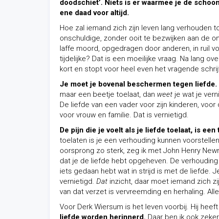
doodschiet’. Niets is er waarmee je de schoon
ene daad voor altijd.
Hoe zal iemand zich zijn leven lang verhouden 
onschuldige, zonder ooit te bezwijken aan de ond
laffe moord, opgedragen door anderen, in ruil v
tijdelijke? Dat is een moeilijke vraag. Na lang 
kort en stopt voor heel even het vragende schrij
Je moet je bovenal beschermen tegen liefde.
maar een beetje toelaat, dan
weet
je wat je vern
De liefde van een vader voor zijn kinderen, voor 
voor vrouw en familie. Dat is vernietigd.
De pijn die je voelt als je liefde toelaat, is e
toelaten is je een verhouding kunnen voorstellen
oorsprong zo sterk, zeg ik met John Henry Newman,
dat je de liefde hebt opgeheven. De verhouding h
iets gedaan hebt wat in strijd is met de liefde.
vernietigd.
Dat
inzicht, daar moet iemand zich zi
van dat verzet is vervreemding en herhaling. Alle
Voor Derk Wiersum is het leven voorbij. Hij he
liefde worden herinnerd.
Daar ben ik ook zeker