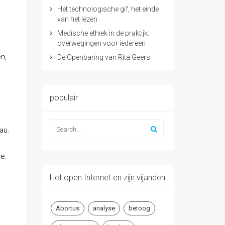
Het technologische gif, het einde
van het lezen
Medische ethiek in de praktijk:
overwegingen voor iedereen
n,
De Openbaring van Rita Geers
populair
au.
e.
Het open Internet en zijn vijanden
Abortus
analyse
betoog