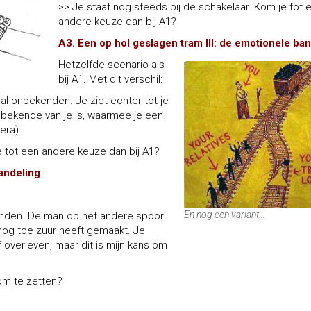
>> Je staat nog steeds bij de schakelaar. Kom je tot 
andere keuze dan bij A1?
A3. Een op hol geslagen tram III: de emotionele ba
Hetzelfde scenario als
bij A1. Met dit verschil:
 onbekenden. Je ziet echter tot je
 bekende van je is, waarmee je een
era).
e tot een andere keuze dan bij A1?
handeling
En nog een variant…
den. De man op het andere spoor
t nog toe zuur heeft gemaakt. Je
f overleven, maar dit is mijn kans om
om te zetten?