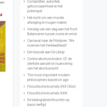
Complotten, autoriteit,
een
gehoorzaamheid en het
pokerspel
nd
Het recht om een morele
afweging te mogen maken
Verslag van een dag aan het front:
Balanceren tussen ironie en ernst
Carnaval naar de Filistijnen: ‘We
noemen het Verkleedfeest!’
Een bezoek aan De Librije
Contra abortusrecidive. Of: de
sterkste aanzet tot nuancering
van het abortusrecht
The most important modern
philosophers based on age
Filosofische kruimels XXX (Slot)
Filosofische kruimels XXIX
De belangrijkste filosofen op
basis leeftijd