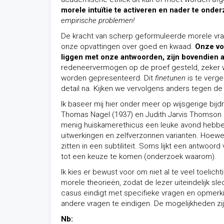
morele intuïtie te activeren en nader te onde
empirische problemen!
De kracht van scherp geformuleerde morele vraag
onze opvattingen over goed en kwaad.
Onze vo
liggen met onze antwoorden, zijn bovendien a
redeneervermogen op de proef gesteld, zeker w
worden gepresenteerd. Dit
finetunen
is te verg
detail na. Kijken we vervolgens anders tegen 
Ik baseer mij hier onder meer op wijsgerige bij
Thomas Nagel (1937) en Judith Jarvis Thomson 
menig huiskamerethicus een leuke avond hebbe
uitwerkingen en zelfverzonnen varianten. Hoewel
zitten in een subtiliteit. Soms lijkt een antwoo
tot een keuze te komen (onderzoek waarom).
Ik kies er bewust voor om niet al te veel toelic
morele theorieën, zodat de lezer uiteindelijk slec
casus eindigt met specifieke vragen en opmerkin
andere vragen te eindigen. De mogelijkheden zij
Nb: