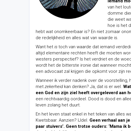
iemand moet
van het lout
domme dier 
die weet wa
hoe is het 
hebt wat onomkeerbaar is? En niet zomaar onomk
de redelijkheid en alles wat van waarde is.
Want het
is
toch van waarde dat iemand verded
altijd elementaire rechten heeft die moeten wor
westers perspectief? Is het verdriet en de wo
wordt het de bitterste ironie dat wanneer mocht
een advocaat zal krijgen die opkomt voor zijn r
Wanneer ik verder nadenk over de voorstelling, ho
met
zekerheid
kan denken? Ja, dat is er wel.
Wat
een God en zijn ziel heeft overgeleverd aan he
een rechtvaardig oordeel. Dood is dood en alleen
leven zolang het duurt.
En het leven staat enkel in het teken van alles wa
Kwetsbaar. Aanzien? IJdel.
Geen verhaal aan je
paar stuivers’. Geen trotse ouders: ‘Mama i