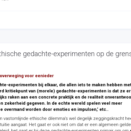
 ethische gedachte-experimenten op de gren
 overweging voor eenieder
hte-experimenten bij elkaar, die allen iets te maken hebben me
d kritiekpunt van (morele) gedachte-experimenten is dat ze e
s raken aan een concrete praktijk en de realiteit onverantwo
een zekerheid gegeven. In de echte wereld spelen veel meer
we overmand worden door emoties en impulsen,’ etc..
n vastomlijnde ethische dilemma’s wel degelijk zeggingskracht hee
uïtie
aangaat. Het gaat er ook niet om dat er een algemeen geld
eleid, het gaat er bij deze gedachte-experimenten primair om om