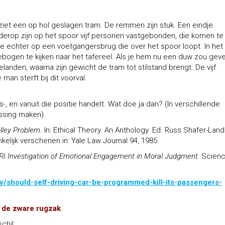
n
ziet een op hol geslagen tram. De remmen zijn stuk. Een eindje
derop zijn op het spoor vijf personen vastgebonden, die komen te
 je echter op een voetgangersbrug die over het spoor loopt. In het
ogen te kijken naar het tafereel. Als je hem nu een duw zou geve
elanden, waarna zijn gewicht de tram tot stilstand brengt. De vijf
n sterft bij dit voorval.
, en vanuit die positie handelt. Wat doe ja dan? (In verschillende
assing maken).
olley Problem
. In: Ethical Theory. An Anthology. Ed. Russ Shafer-Land
kelijk verschenen in: Yale Law Journal 94, 1985.
RI Investigation of Emotional Engagement in Moral Judgment.
Scienc
y/should-self-driving-car-be-programmed-kill-its-passengers-
n de zware rugzak
chil: