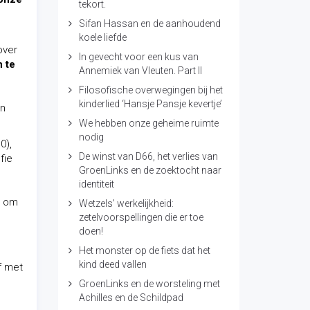
tekort.
Sifan Hassan en de aanhoudend
koele liefde
over
In gevecht voor een kus van
 te
Annemiek van Vleuten. Part II
Filosofische overwegingen bij het
kinderlied ‘Hansje Pansje kevertje’
én
We hebben onze geheime ruimte
nodig
0),
De winst van D66, het verlies van
fie
GroenLinks en de zoektocht naar
identiteit
r om
Wetzels’ werkelijkheid:
zetelvoorspellingen die er toe
doen!
Het monster op de fiets dat het
e
kind deed vallen
f met
GroenLinks en de worsteling met
Achilles en de Schildpad