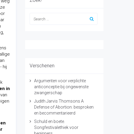
Zoek!
de weg
oze
oor
aar
n
g,
ens
llige
dan
Verschenen
 hij
Argumenten voor verplichte
ik
anticonceptie bij ongewenste
en in
zwangerschap
 van
eigen
Judith Jarvis Thomsons A
Defense of Abortion: besproken
en becommentarieerd
Schuld en boete.
een
Songfestivalethiek voor
ar
beginners