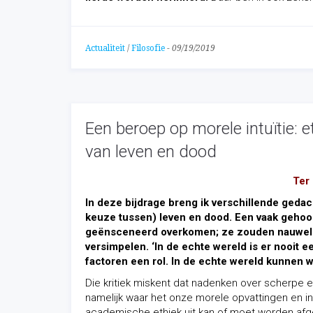
Actualiteit
/
Filosofie
-
09/19/2019
Een beroep op morele intuïtie:
van leven en dood
Ter
In deze bijdrage breng ik verschillende gedac
keuze tussen) leven en dood. Een vaak gehoor
geënsceneerd overkomen; ze zouden nauwelijk
versimpelen. ‘In de echte wereld is er nooit 
factoren een rol. In de echte wereld kunnen 
Die kritiek miskent dat nadenken over scherpe e
namelijk waar het onze morele opvattingen en int
academische ethiek uit kan of moet worden afg