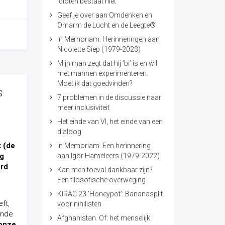
idioten bestaat niet
Geef je over aan Omdenken en
Omarm de Lucht en de Leegte®
In Memoriam. Herinneringen aan
Nicolette Siep (1979-2023)
Mijn man zegt dat hij ‘bi’ is en wil
met mannen experimenteren.
Moet ik dat goedvinden?
s
7 problemen in de discussie naar
meer inclusiviteit
Het einde van VI, het einde van een
dialoog
t (de
In Memoriam. Een herinnering
rg
aan Igor Hameleers (1979-2022)
ord
Kan men toeval dankbaar zijn?
Een filosofische overweging
KIRAC 23 ‘Honeypot’: Bananasplit
ft,
voor nihilisten
ende
Afghanistan. Of: het menselijk
onze