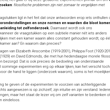
rzoeken
:
filosofische problemen zijn niet zomaar te vergelijken met
stukken ligt in het feit dat onze antwoorden erop iets onthullen 
oronderstellingen en onze normen en waarden die bloot komen
anleiding tot zelfonderzoek.
Daarnaast wordt ook ons
anneer de vraagstukken op een subtiele manier nét iets anders
elijken met een kamer waarin alles constant gehouden wordt, op é
de kamer aan? En waarom dan precies?
dragen van Elizabeth Anscombe (1919-2001), Philippa Foot (1920-201
(1929) en David Edmonds, die met hun hedendaagse morele filoso
n bezorgd. Dat is ook precies de bedoeling van onderstaande
 sommige experimenten erg op elkaar lijken, kan het verschil toch
rd voor de hand te liggen (onderzoek waarom), soms is het moeilijke
hting te geven of de experimenten te voorzien van achterliggende
hts aangewezen is op zichzelf, zijn intuïtie en zijn verstand. Ieder
gen, maar het staat de lezer vrij om zelf varianten te bedenken o
n eindeloos.