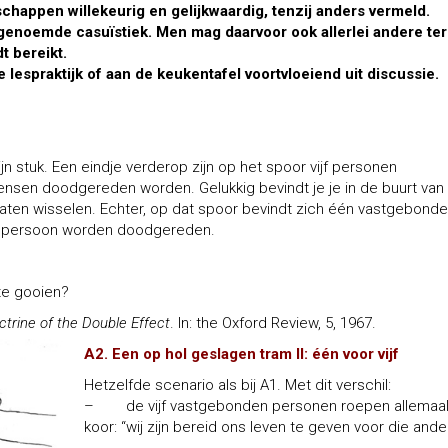
happen willekeurig en gelijkwaardig, tenzij anders vermeld.
e genoemde casuïstiek. Men mag daarvoor ook allerlei andere t
t bereikt.
e lespraktijk of aan de keukentafel voortvloeiend uit discussie.
n stuk. Een eindje verderop zijn op het spoor vijf personen
 mensen doodgereden worden. Gelukkig bevindt je je in de buurt van
laten wisselen. Echter, op dat spoor bevindt zich één vastgebond
ze persoon worden doodgereden.
te gooien?
trine of the Double Effect
. In: the Oxford Review, 5, 1967.
A2. Een op hol geslagen tram II: één voor vijf
Hetzelfde scenario als bij A1. Met dit verschil:
– de vijf vastgebonden personen roepen allemaal
koor: “wij zijn bereid ons leven te geven voor die ander