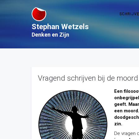
SCHRIJV
Stephan Wetzels
Denken en Zijn
Vragend schrijven bij de moor
Een filosoo
onbegrijpel
geeft. Maar
een moord. 
doodgescho
zin.
De vragen di