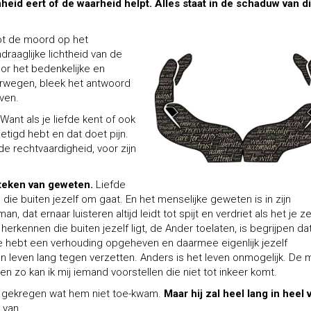
heid eert of de waarheid helpt. Alles staat in de schaduw van d
tot de moord op het
raaglijke lichtheid van de
oor het bedenkelijke en
overwegen, bleek het antwoord
ven.
Want als je liefde kent of ook
ietigd hebt en dat doet pijn.
de rechtvaardigheid, voor zijn
en teken van geweten.
Liefde
 die buiten je
zelf om gaat. En het menselijke geweten is in zijn
 dat ernaar luisteren altijd leidt tot spijt en verdriet als het je z
erkennen die buiten jezelf ligt, de Ander toelaten, is begrijpen dat
 Je hebt een verhouding opgeheven en daarmee eigenlijk jezelf
jn leven lang tegen verzetten. Anders is het leven onmogelijk. De 
en zo kan ik mij iemand voorstellen die niet tot inkeer komt.
eft gekregen wat hem niet toe-kwam.
Maar hij zal heel lang in heel 
 van.