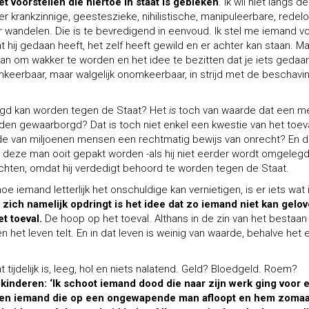
 voorstellen die hiertoe in staat is gebleken
. Ik wil niet langs 
er krankzinnige, geesteszieke, nihilistische, manipuleerbare, redel
wandelen. Die is te bevredigend in eenvoud. Ik stel me iemand v
t hij gedaan heeft, het zelf heeft gewild en er achter kan staan. M
dan om wakker te worden en het idee te bezitten dat je iets gedaa
eerbaar, maar walgelijk onomkeerbaar, in strijd met de beschavin
igd kan worden tegen de Staat? Het
is
toch van waarde dat een m
den gewaarborgd? Dat is toch niet enkel een kwestie van het toeva
ede van miljoenen mensen een rechtmatig bewijs van onrecht? En 
 deze man ooit gepakt worden -als hij niet eerder wordt omgelegd-
echten, omdat hij verdedigt behoord te worden tegen de Staat.
e iemand letterlijk het onschuldige kan vernietigen, is er iets wat 
 zich namelijk opdringt is het idee dat zo iemand niet kan gelov
t toeval.
De hoop op het toeval. Althans in de zin van het bestaan
 het leven telt. En in dat leven is weinig van waarde, behalve het 
t tijdelijk is, leeg, hol en niets nalatend. Geld? Bloedgeld. Roem?
 kinderen: ‘Ik schoot iemand dood die naar zijn werk ging voor 
k ben iemand die op een ongewapende man afloopt en hem zoma