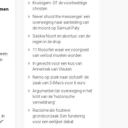
Kruisigem. Of: de voorbeeldige
christen
ermen
Never shoot the messenger: een
overweging naar aanleiding van
de moord op Samuel Paty
Saskia Noort en abortus: van de
regen in de drup
11 filosofen waar we voorgoed
 een
van verlost moeten worden
en
In gevecht voor een kus van
Annemiek van Vleuten
Nemo op zoek naar zichzelf: de
zaak van 3 iMacs voor 6 euro
Argumenten ter overweging in het
licht van de ‘historische
vernieldrang’
Racisme als foutieve
 in
grondoorzaak: Een fundering
!”
voor een eerlijker debat