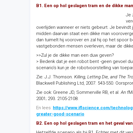
B1. Een op hol geslagen tram en de dikke ma
Je 
ver
overlijden wanneer er niets gebeurt. Je bevindt
midden daarvan staat een dikke man voorovergeb
dan tuimelt hij voorover en zal hij op het spoor b
vastgebonden mensen overleven, maar de dikke ma
>>Zul je de dikke man een duw geven?
> Bedenk dat je een robot bent -geen gevoel dus-
scenario’s kun je de robotvoorstelling van toep
Zie: J.J. Thomson.
Killing, Letting Die, and The Tr
Blackwell Publishing Ltd, 2007. 543-550. Oorspron
Zie ook: Greene JD, Sommerville RB, et al.
An fM
2001; 293. 2105-2108.
En lees:
https://www.iflscience.com/technolog
greater-good-scenario
B2. Een op hol geslagen tram en het geval va
Hetzelfde scenario als bij B1. Echter met dit vers