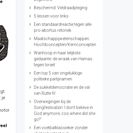
ie
Beschermd: Veldraadpleging
5 lessen voor links
Een standaardreactie tegen alle
pro-abortus retoriek
Maatschappijwetenschappen
Hoofdconcepten/Kernconcepten
Wanhoop in haar lelijkste
gedaante: de wraak van Hamas
tegen Israël
Een top 5 van ongelukkige
politieke partijnamen
De sukkeldemocratie en de val
egt
van Rutte IV
 je
Overwegingen bij de
Songfestivalzin ‘I don’t believe in
motor
God anymore, cos where did she
go?’
veel
Een voetbalklassieker zonder