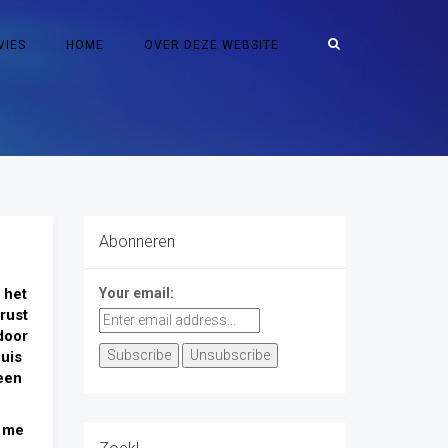
VIES
HOME
OVER DEZE WEBSITE
Abonneren
 het
Your email:
rust
door
huis
een
k me