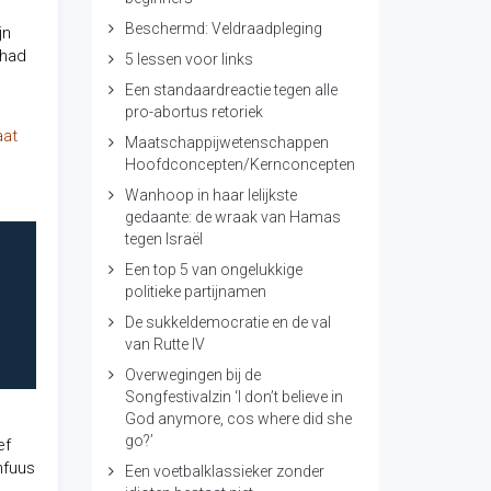
Beschermd: Veldraadpleging
jn
 had
5 lessen voor links
Een standaardreactie tegen alle
pro-abortus retoriek
aat
Maatschappijwetenschappen
Hoofdconcepten/Kernconcepten
Wanhoop in haar lelijkste
gedaante: de wraak van Hamas
tegen Israël
Een top 5 van ongelukkige
politieke partijnamen
De sukkeldemocratie en de val
van Rutte IV
Overwegingen bij de
Songfestivalzin ‘I don’t believe in
God anymore, cos where did she
go?’
ef
nfuus
Een voetbalklassieker zonder