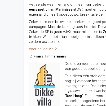
Het eerste waar niemand om heen kan, betreft n
eens met Lilian Marijnissen!
Wat
moet er nog g
eigenhandig heeft opgebouwd, breekt zij eigen
Zeker, ze is een bekwame spreker, een goed poli
campagne. Maar de kiezer
gelooft
het niet. De v
Zeker, de SP is geen AJAX, maar misschien is
7x
trekken. Want met Lilian speel je op links alleen
zoldermarxisten niet.
Voor de les: zie 2.
Frans Timmermans
De onoverkoombare moeilij
een goede babbel, een gro
Er is alleen één probleem
nog: hij
verbeeldt
het tegen
levensgenieter. Dat is ni
is
precies
dit beeld wat h
‘Den Haag’
. En dan word
sappelaar opgediend inclu
tegen de kiezers in Gron