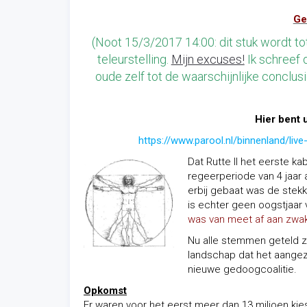
Ge
(Noot 15/3/2017 14:00: dit stuk wordt t
teleurstelling.
Mijn excuses!
Ik schreef d
oude zelf tot de waarschijnlijke conclus
Hier bent 
https://www.parool.nl/binnenland/li
Dat Rutte II het eerste ka
regeerperiode van 4 jaar a
erbij gebaat was de stekker
is echter geen oogstjaar
was van meet af aan zwa
Nu alle stemmen geteld zi
landschap dat het aangezi
nieuwe gedoogcoalitie.
Opkomst
Er waren voor het eerst meer dan 13 miljoen ki