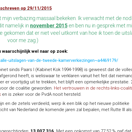
schreven op 29/11/2015
ot mijn verbazing massaal bekeken. Ik verwacht met de nod
it namelijk in
november 2015
en ben nu in gesprek met mi
ie gekomen dat er niet veel uitkomt van hoe ik toen de uits
voor me zag.)
u waarschijnlijk wel naar op zoek:
ve-alle-uitslagen-van-de-tweede-kamerverkiezingen~a4469179/
binet sinds Paars I (Kabinet Kok 1994-1998) is geweest dat de volle
fgerond heeft, is weliswaar te verklaren vanuit het feit dat nieman
 er voortijdig uit te trekken, het blijft een opmerkelijke prestatie.
 voor de coalitie geworden.
Het vertrouwen in de rechts-links-coalit
k
en is zeker voor de PvdA nooit hersteld.
jn en de zetels verdeeld, werp ik een blik op het nieuwe politieke
cht van Nederland de komende jaren zal bepalen, met Rutte III als
esgerechtigden:
13.007.316.
Met een opkomst van 77,52 % gaf dat