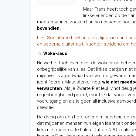
Maar Frans heeft toch gew
linkse vrienden op de flan
moeten winnen zoeken hun no-nonsense sociaal-
bovendien.
Les. Socialisme heeft in deze tijden iemand nodi
en soberheid uitstraalt. Nuchter, strijdend om he
Woke-saus
Nu we het toch even over de woke-saus hebben; 
onbegrijpelijke van alles: Dat linkse partijen ni
mijlenver is afgedwaald van wat de gewone man
identificeren. Maar sterker nog:
wie niet meedoe
verwachten
. Als je Zwarte Piet leuk vindt deug j
regenboogbeleid pruimt, moet je dat vooral voo
vooruitgang en als je geen all-inclusive aanvoer
selectie.
De drang om een heterogene minderheid een 
dat miljoenen mensen hun eigen identiteit onder
links niet meer op te halen. Dat de NPO zoals b