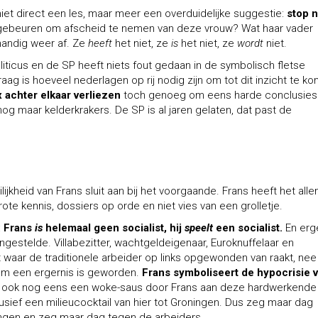
iet direct een les, maar meer een overduidelijke suggestie:
stop 
ebeuren om afscheid te nemen van deze vrouw? Wat haar vader
handig weer af. Ze
heeft
het niet, ze
is
het niet, ze
wordt
niet.
ticus en de SP heeft niets fout gedaan in de symbolisch fletse
raag is hoeveel nederlagen op rij nodig zijn om tot dit inzicht te k
 achter elkaar verliezen
toch genoeg om eens harde conclusies
 nog maar kelderkrakers. De SP is al jaren gelaten, dat past de
kheid van Frans sluit aan bij het voorgaande. Frans heeft het alle
te kennis, dossiers op orde en niet vies van een grolletje.
:
Frans
is
helemaal geen socialist, hij
speelt
een socialist.
En erg
gestelde. Villabezitter, wachtgeldeigenaar, Euroknuffelaar en
et waar de traditionele arbeider op links opgewonden van raakt, nee
em een ergernis is geworden.
Frans symboliseert de hypocrisie 
t ook nog eens een woke-saus door Frans aan deze hardwerkende
sief een milieucocktail van hier tot Groningen. Dus zeg maar dag
ingen en zeg maar dag tegen de arbeiders.