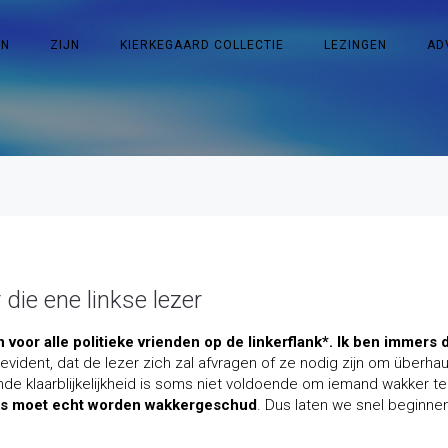
EN
ZIJN
KIERKEGAARD COLLECTIE
LEZINGEN
AD
 die ene linkse lezer
n voor alle politieke vrienden op de linkerflank*. Ik ben immers 
evident, dat de lezer zich zal afvragen of ze nodig zijn om überhau
nde klaarblijkelijkheid is soms niet voldoende om iemand wakker te
ks moet echt worden wakkergeschud
. Dus laten we snel beginnen