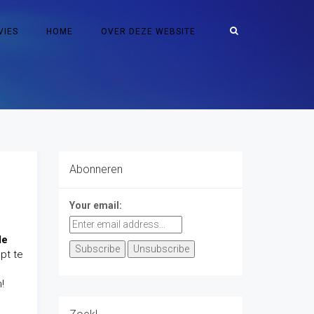
VIES
HOME
OVER DEZE WEBSITE
Abonneren
Your email:
de
pt te
!