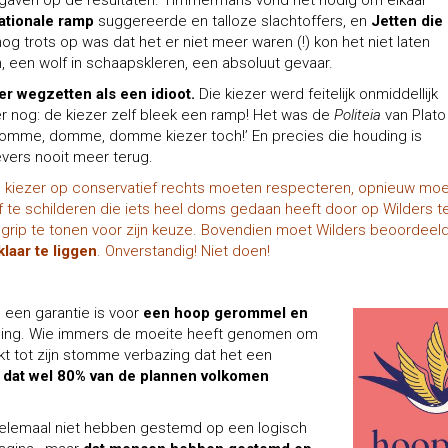
gaven op de resultaten. Timmermans vond het nodig om elkaar
ationale ramp
suggereerde en talloze slachtoffers, en
Jetten die
og trots op was dat het er niet meer waren (!) kon het niet laten
 een wolf in schaapskleren, een absoluut gevaar.
er wegzetten als een idioot.
Die kiezer werd feitelijk onmiddellijk
er nog: de kiezer zelf bleek een ramp! Het was de
Politeia
van Plato 
omme, domme, domme kiezer toch!’ En precies die houding is
vers nooit meer terug.
 de kiezer op conservatief rechts moeten respecteren, opnieuw mo
 af te schilderen die iets heel doms gedaan heeft door op Wilders t
rip te tonen voor zijn keuze. Bovendien moet Wilders beoordeel
klaar te liggen
. Onverstandig! Niet doen!
’ een garantie is voor
een hoop gerommel en
rstelling. Wie immers de moeite heeft genomen om
kt tot zijn stomme verbazing dat het een
 dat wel 80% van de plannen volkomen
 helemaal niet hebben gestemd op een logisch