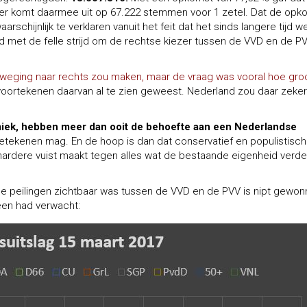
ler komt daarmee uit op 67.222 stemmen voor 1 zetel. Dat de opk
rschijnlijk te verklaren vanuit het feit dat het sinds langere tijd w
met de felle strijd om de rechtse kiezer tussen de VVD en de PV
eweging naar rechts zou maken, maar de vraag was vooral hoe gro
voortekenen daarvan al te zien geweest. Nederland zou daar zeker
miek, hebben meer dan ooit de behoefte aan een Nederlandse
etekenen mag. En de hoop is dan dat conservatief en populistisch
 hardere vuist maakt tegen alles wat de bestaande eigenheid verde
e peilingen zichtbaar was tussen de VVD en de PVV is nipt gewo
een had verwacht: