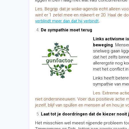
liggen in Den Haag met wat vals concurrerende 
Les. Begrijp dat je woke-agenda echt alleen vo
wint er 1 zetel mee en riskeert er 20
. Haal de d
verblindt meer dan dat hij verbindt
.
De sympathie moet terug
Links activisme i
beweging
. Mense
snelweg gaan ligge
dat het zelfs binn
allerergste nog k
met het conflict i
Links heeft beter
sympathie van me
Les. Extreme acti
niet ondersneeuwen. Voer dus positieve actie m
jezelf, blijf van spullen en mensen af en hou je vo
Laat tot je doordringen dat de kiezer nooit j
Het misschien wel meest nijpende probleem toon