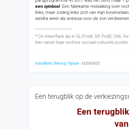
partijprogramma -in 2017 was het zelfs maar 1 p
een
symbool
.
Een faliekante mislukking over re
links, maar zolang links
zich
van mijn bovenstaand
weldra weer als sneeuw voor de zon verdwenen
_____________________
* De linkerflank als in GL/PvdA, SP, PvdD, D66.
hier vanuit haar rechtse sociaal-culturele positie
Actualiteit
/
Betoog
/
Opinie
-
11/24/2023
Een terugblik op de verkiezing
Een terugblik
van