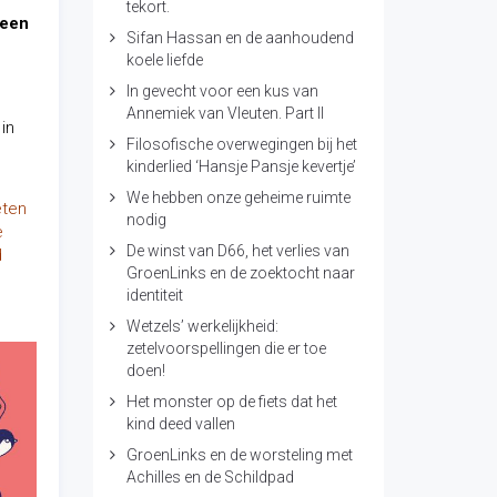
tekort.
 een
Sifan Hassan en de aanhoudend
koele liefde
In gevecht voor een kus van
Annemiek van Vleuten. Part II
in
Filosofische overwegingen bij het
kinderlied ‘Hansje Pansje kevertje’
We hebben onze geheime ruimte
eten
nodig
e
De winst van D66, het verlies van
d
GroenLinks en de zoektocht naar
identiteit
Wetzels’ werkelijkheid:
zetelvoorspellingen die er toe
doen!
Het monster op de fiets dat het
kind deed vallen
GroenLinks en de worsteling met
Achilles en de Schildpad