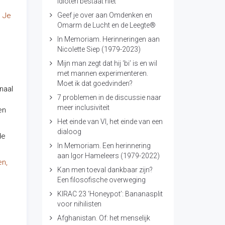
idioten bestaat niet
.
Je
Geef je over aan Omdenken en
Omarm de Lucht en de Leegte®
In Memoriam. Herinneringen aan
Nicolette Siep (1979-2023)
Mijn man zegt dat hij ‘bi’ is en wil
met mannen experimenteren.
Moet ik dat goedvinden?
naal
7 problemen in de discussie naar
meer inclusiviteit
en
Het einde van VI, het einde van een
dialoog
de
In Memoriam. Een herinnering
aan Igor Hameleers (1979-2022)
en,
Kan men toeval dankbaar zijn?
Een filosofische overweging
KIRAC 23 ‘Honeypot’: Bananasplit
voor nihilisten
Afghanistan. Of: het menselijk