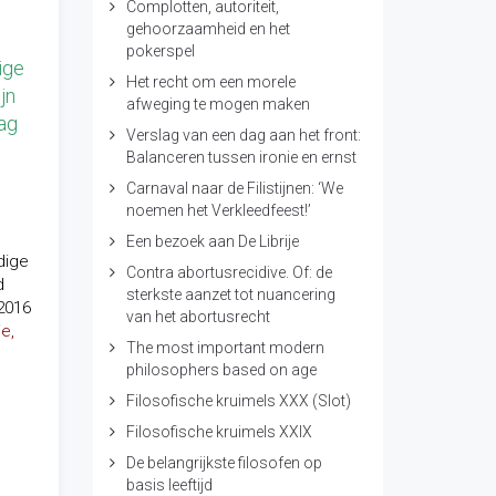
Complotten, autoriteit,
gehoorzaamheid en het
pokerspel
ige
Het recht om een morele
jn
afweging te mogen maken
lag
Verslag van een dag aan het front:
Balanceren tussen ironie en ernst
Carnaval naar de Filistijnen: ‘We
noemen het Verkleedfeest!’
Een bezoek aan De Librije
dige
Contra abortusrecidive. Of: de
d
sterkste aanzet tot nuancering
 2016
van het abortusrecht
ie,
The most important modern
philosophers based on age
Filosofische kruimels XXX (Slot)
Filosofische kruimels XXIX
De belangrijkste filosofen op
basis leeftijd