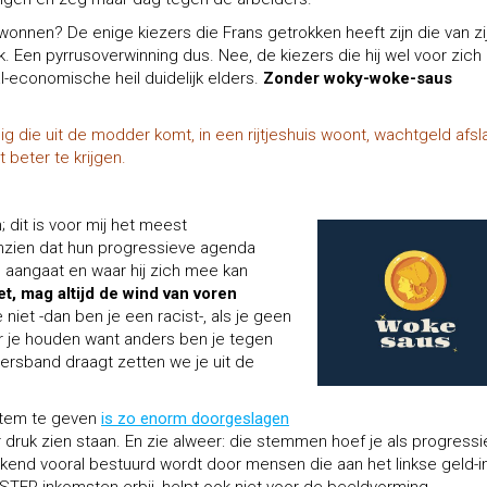
onnen? De enige kiezers die Frans getrokken heeft zijn die van zi
k. Een pyrrusoverwinning dus. Nee, de kiezers die hij wel voor zich
economische heil duidelijk elders.
Zonder woky-woke-saus
g die uit de modder komt, in een rijtjeshuis woont, wachtgeld afsl
t beter te krijgen.
dit is voor mij het meest
et inzien dat hun progressieve agenda
 aangaat en waar hij zich mee kan
t, mag altijd de wind van voren
e niet -dan ben je een racist-, als je geen
r je houden want anders ben je tegen
dersband draagt zetten we je uit de
stem te geven
is zo enorm doorgeslagen
 druk zien staan. En zie alweer: die stemmen hoef je als progressi
ekend vooral bestuurd wordt door mensen die aan het linkse geld-i