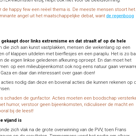
STER-inkomsten erbij, helpt ook niet voor de beeldvorming.
or de happy few een reëel thema is. De meeste mensen stoort het
ominante angel uit het maatschappelijke debat, want
de regenboog
s gekaapt door links extremisme en dat straalt af op de hele
n die zich aan kunst vastplakken, mensen die wekenlang op een
n of klappen uitdelen met bierflesjes en een paraplu. Het is zo ba
en de eigen linkse gelederen afkeuring oproept. En dan moet het
omen: op een milieubijeenkomst ook nog eens natuur gaan verwarr
n Gaza en daar dan interessant over gaan doen!
e acties nodig dan deze en bovenal acties die kunnen rekenen op 
nsen.
es schaden de gunfactor. Acties moeten een boodschap versterk
et humor, verstoor geen bijeenkomsten, ridiculiseer de macht
en
oral bij de leest!
e vijand is
de zich vlak na de grote overwinning van de PVV, toen Frans