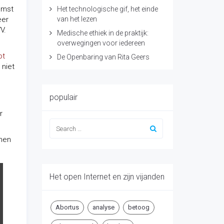
omst
Het technologische gif, het einde
eer
van het lezen
V.
Medische ethiek in de praktijk:
overwegingen voor iedereen
ot
De Openbaring van Rita Geers
 niet
populair
r
nnen
Het open Internet en zijn vijanden
Abortus
analyse
betoog