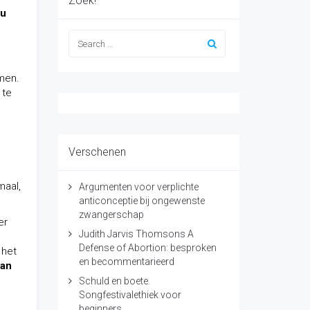
Zoek!
nu
omen.
 te
Verschenen
maal,
Argumenten voor verplichte
anticonceptie bij ongewenste
zwangerschap
er
Judith Jarvis Thomsons A
Defense of Abortion: besproken
 het
en becommentarieerd
van
Schuld en boete.
Songfestivalethiek voor
beginners