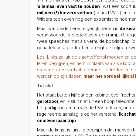
Timmermans en Rob Jetten een eerste reactie 
‘
allemaal even vast te houden
’, wat een soort
n
miljoen (!) kiezers verloor
(schuld VVD!) en er n
Wilders toch even nog een extremist te noemen,
Maar wat beide heren eigenlijk deden is
de kiez
verantwoordelijk gesteld voor een ramp. Of erg
twee speeches met als verhulde boodschap: ‘d
genadeloos afgestraft en brengt de miljoen zwe
Les. Links zal uit de slachtofferrol moeten en
leren begrijpen, en hem in plaats van als idioot
stemmen, respectvol tegemoet te treden en beg
worden op zijn daden,
maar het oordeel lijkt al 
Tot slot
Het staat buiten kijf dat een kabinet over ‘rechts
gerotzooi
, en ik sluit niet uit een hoop teleu
het partijprogramma van de PVV te lezen, ontde
regelrechte aanslag is op het verstand.
Ik schat
onuitvoerbaar zijn
.
Maar de kunst is juist te begrijpen dat mensen