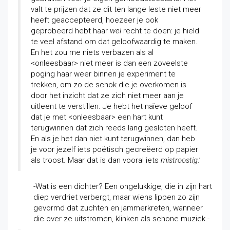
valt te prijzen dat ze dit ten lange leste niet meer
heeft geaccepteerd, hoezeer je ook
geprobeerd hebt haar
wel
recht te doen: je hield
te veel afstand om dat geloofwaardig te maken.
En het zou me niets verbazen als al
<onleesbaar> niet meer is dan een zoveelste
poging haar weer binnen je experiment te
trekken, om zo de schok die je overkomen is
door het inzicht dat ze zich niet meer aan je
uitleent te verstillen. Je hebt het naïeve geloof
dat je met <onleesbaar> een hart kunt
terugwinnen dat zich reeds lang gesloten heeft.
En als je het dan niet kunt terugwinnen, dan heb
je voor jezelf iets poëtisch gecreëerd op papier
als troost. Maar dat is dan vooral iets
mistroostig
.’
-Wat is een dichter? Een ongelukkige, die in zijn hart
diep verdriet verbergt, maar wiens lippen zo zijn
gevormd dat zuchten en jammerkreten, wanneer
die over ze uitstromen, klinken als schone muziek.-