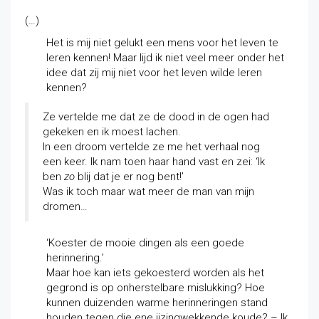
(…)
Het is mij niet gelukt een mens voor het leven te
leren kennen! Maar lijd ik niet veel meer onder het
idee dat zij mij niet voor het leven wilde leren
kennen?
Ze vertelde me dat ze de dood in de ogen had
gekeken en ik moest lachen.
In een droom vertelde ze me het verhaal nog
een keer. Ik nam toen haar hand vast en zei: ‘Ik
ben
zo
blij dat je er nog bent!’
Was ik toch maar wat meer de man van mijn
dromen…
‘Koester de mooie dingen als een goede
herinnering.’
Maar hoe kan iets gekoesterd worden als het
gegrond is op onherstelbare mislukking? Hoe
kunnen duizenden warme herinneringen stand
houden tegen die ene ijzingwekkende koude? – Ik