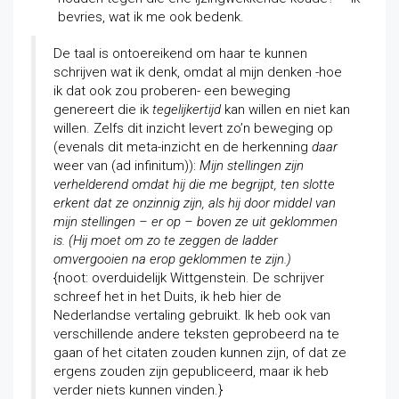
bevries, wat ik me ook bedenk.
De taal is ontoereikend om haar te kunnen
schrijven wat ik denk, omdat al mijn denken -hoe
ik dat ook zou proberen- een beweging
genereert die ik
tegelijkertijd
kan willen en niet kan
willen. Zelfs dit inzicht levert zo’n beweging op
(evenals dit meta-inzicht en de herkenning
daar
weer van (ad infinitum)):
Mijn stellingen zijn
verhelderend omdat hij die me begrijpt, ten slotte
erkent dat ze onzinnig zijn, als hij door middel van
mijn stellingen – er op – boven ze uit geklommen
is. (Hij moet om zo te zeggen de ladder
omvergooien na erop geklommen te zijn.)
{noot: overduidelijk Wittgenstein. De schrijver
schreef het in het Duits, ik heb hier de
Nederlandse vertaling gebruikt. Ik heb ook van
verschillende andere teksten geprobeerd na te
gaan of het citaten zouden kunnen zijn, of dat ze
ergens zouden zijn gepubliceerd, maar ik heb
verder niets kunnen vinden.}