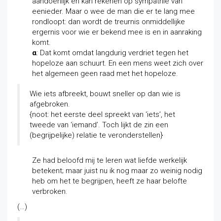
aandoenlijk en kan rekenen op sympathie van
eenieder. Maar o wee de man die er te lang mee
rondloopt: dan wordt de treurnis onmiddellijke
ergernis voor wie er bekend mee is en in aanraking
komt.
α
: Dat komt omdat langdurig verdriet tegen het
hopeloze aan schuurt. En een mens weet zich over
het algemeen geen raad met het hopeloze.
Wie iets afbreekt, bouwt sneller op dan wie is
afgebroken.
{noot: het eerste deel spreekt van ‘iets’, het
tweede van ‘iemand’. Toch lijkt de zin een
(begrijpelijke) relatie te veronderstellen}
Ze had beloofd mij te leren wat liefde werkelijk
betekent; maar juist nu ik nog maar zo weinig nodig
heb om het te begrijpen, heeft ze haar belofte
verbroken.
(…)