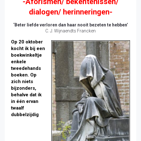
-Aforismen/ bekentenissen/
dialogen/ herinneringen-
‘Beter liefde verloren dan haar nooit bezeten te hebben’
C. J. Wijnaendts Francken
Op 20 oktober
kocht ik bij een
boekwinkeltje
enkele
tweedehands
boeken. Op
zich niets
bijzonders,
behalve dat ik
in één ervan
twaalf
dubbelzijdig