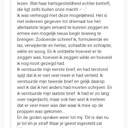
lezen. Wat haar hartsgesteldheid echter betreft,
die ligt zelfs buiten onze macht – …’
Ik was verheugd met deze mogelijkheid. Het is
niet iedereen gegeven tot driemaal toe het
allerlaatste tegen iemand te kunnen zeggen en
ermee een mogelijk nieuw begin teweeg te
brengen. Zodoende schreef ik, formuleerde en
las, verwijderde en herlas, schaafde en schrapte,
wikte en woog. En ik ontdekte hoeveel er te
zeggen was, hoeveel ik zeggen wilde en hoeveel
ik nog nooit gezegd had.
Ik verstuurde mijn eerste brief, en had terstond
spijt dat ik er niet veel meer in had verteld. Ik
verstuurde mijn tweede brief en gelijk daarop
wist ik dat ik het anders had moeten schrijven. En
ik verstuurde mijn laatste brief. Ik had er zo lang
over nagedacht, maar ook hier wist ik meteen
dat er veel meer was dan waar ik mee op de
proppen was gekomen…
En de goden spraken weer tot mij: ‘Dit is dan nu
je lot én je straf! Waar je geest ingesteld zal