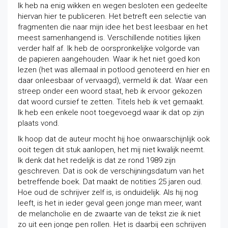
Ik heb na enig wikken en wegen besloten een gedeelte
hiervan hier te publiceren. Het betreft een selectie van
fragmenten die naar mijn idee het best leesbaar en het
meest samenhangend is. Verschillende notities lijken
verder half af. Ik heb de oorspronkelijke volgorde van
de papieren aangehouden. Waar ik het niet goed kon
lezen (het was allemaal in potlood genoteerd en hier en
daar onleesbaar of vervaagd), vermeld ik dat. Waar een
streep onder een woord staat, heb ik ervoor gekozen
dat woord cursief te zetten. Titels heb ik vet gemaakt.
Ik heb een enkele noot toegevoegd waar ik dat op zijn
plaats vond.
Ik hoop dat de auteur mocht hij hoe onwaarschijnlijk ook
ooit tegen dit stuk aanlopen, het mij niet kwalijk neemt.
Ik denk dat het redelijk is dat ze rond 1989 zijn
geschreven. Dat is ook de verschijningsdatum van het
betreffende boek. Dat maakt de notities 25 jaren oud.
Hoe oud de schrijver zelf is, is onduidelijk. Als hij nog
leeft, is het in ieder geval geen jonge man meer, want
de melancholie en de zwaarte van de tekst zie ik niet
zo uit een jonge pen rollen. Het is daarbij een schrijven