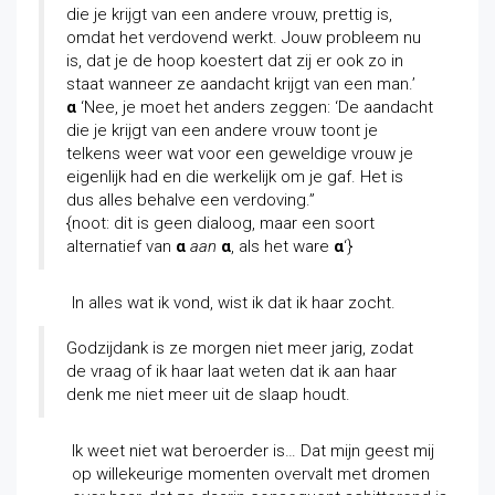
die je krijgt van een andere vrouw, prettig is,
omdat het verdovend werkt. Jouw probleem nu
is, dat je de hoop koestert dat zij er ook zo in
staat wanneer ze aandacht krijgt van een man.’
α
‘Nee, je moet het anders zeggen: ‘De aandacht
die je krijgt van een andere vrouw toont je
telkens weer wat voor een geweldige vrouw je
eigenlijk had en die werkelijk om je gaf. Het is
dus alles behalve een verdoving.”
{noot: dit is geen dialoog, maar een soort
alternatief van
α
aan
α
, als het ware
α
‘}
In alles wat ik vond, wist ik dat ik haar zocht.
Godzijdank is ze morgen niet meer jarig, zodat
de vraag of ik haar laat weten dat ik aan haar
denk me niet meer uit de slaap houdt.
Ik weet niet wat beroerder is… Dat mijn geest mij
op willekeurige momenten overvalt met dromen