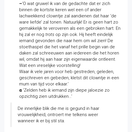
–
‘O wat gruwel ik van de gedachte dat er zich
binnen de kortste keren wel een of ander
lachwekkend clowntje zal aandienen dat haar ‘de
ware liefde’ zal tonen. Natuurlijk! Er is geen hart zo
gemakkelijk te veroveren als een gebroken hart. En
hij zal er nog
trots
op zijn ook. Hij heeft eindelijk
iemand gevonden die naar hem om wil zien! De
stoethaspel die het vanaf het prille begin van de
daken zal schreeuwen aan iedereen die het horen
wil, omdat hij aan haar zijn eigenwaarde ontleent.
Wat een vreselijke voorstelling!
Waar ik vele jaren voor heb gestreden, geleden,
geschreven en gebeden, kletst dit clowntje in een
mum van tijd voor elkaar.’
α
‘Zelden heb ik iemand zijn diepe jaloezie zo
opzichtig zien uitdrukken…’
De innerlijke blik die me is gegund in haar
vrouwelijkheid, ontroert me telkens weer
wanneer ik er bij stil sta.