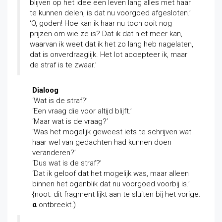
blijven op het idee een leven lang alles met haar
te kunnen delen, is dat nu voorgoed afgesloten.’
‘O, goden! Hoe kan ik haar nu toch ooit nog
prijzen om wie ze is? Dat ik dat niet meer kan,
waarvan ik weet dat ik het zo lang heb nagelaten,
dat is onverdraaglijk. Het lot accepteer ik, maar
de straf is te zwaar.’
Dialoog
‘Wat is de straf?’
‘Een vraag die voor altijd blijft.’
‘Maar wat is de vraag?’
‘Was het mogelijk geweest iets te schrijven wat
haar wel van gedachten had kunnen doen
veranderen?’
‘Dus wat is de straf?’
‘Dat ik geloof dat het mogelijk was, maar alleen
binnen het ogenblik dat nu voorgoed voorbij is.’
{noot: dit fragment lijkt aan te sluiten bij het vorige.
α
ontbreekt.)