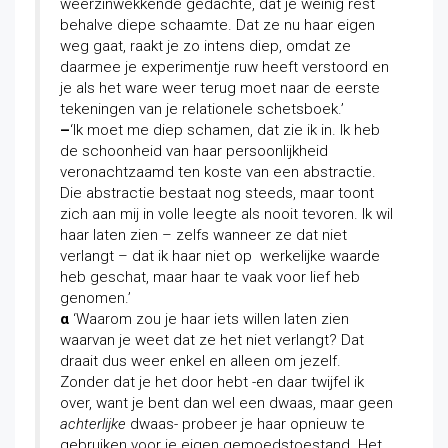
weerzinwekkende gedachte, dat je weinig rest
behalve diepe schaamte. Dat ze nu haar eigen
weg gaat, raakt je zo intens diep, omdat ze
daarmee je experimentje ruw heeft verstoord en
je als het ware weer terug moet naar de eerste
tekeningen van je relationele schetsboek.’
–
‘Ik moet me diep schamen, dat zie ik in. Ik heb
de schoonheid van haar persoonlijkheid
veronachtzaamd ten koste van een abstractie.
Die abstractie bestaat nog steeds, maar toont
zich aan mij in volle leegte als nooit tevoren. Ik wil
haar laten zien – zelfs wanneer ze dat niet
verlangt – dat ik haar niet op werkelijke waarde
heb geschat, maar haar te vaak voor lief heb
genomen.’
α
‘Waarom zou je haar iets willen laten zien
waarvan je weet dat ze het niet verlangt? Dat
draait dus weer enkel en alleen om jezelf.
Zonder dat je het door hebt -en daar twijfel ik
over, want je bent dan wel een dwaas, maar geen
achterlijke
dwaas- probeer je haar opnieuw te
gebruiken voor je eigen gemoedstoestand. Het