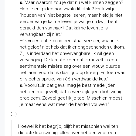
α
‘Maar waarom zou je dat nu wel kunnen zeggen?
Heb je enig idee hoe zwak dit klinkt? En ik wil je
“houden van” niet bagatelliseren, maar hield je niet
eerder van je kalme leventje wat je nu kwijt bent
geraakt dan van
haar?
Dat kalme leventje is
vervangbaar, zij niet.
’
–
‘Ik vrees dat ik nu in een staat verkeer, waarin ik
het geloof niet heb dat ik er ongeschonden uitkom.
Zij is inderdaad het onvervangbare: ik wil geen
vervanging. De laatste keer dat ik mezelf in een
sentimentele misère zag over een vrouw, duurde
het jaren voordat ik daar grip op kreeg. En toen was
er slechts sprake van één verdwaalde kus.’
α
‘Vooruit…in dat geval mag je best medelijden
hebben met jezelf, dat is werkelijk geen lichtzinnig
probleem. Zoveel geef ik je toe. Misschien moest
je maar eens wat meer de handen vouwen.’
(…)
Hoewel ik het begrijp, blijft het misschien wel ten
diepste krankzinnig: alles over hebben voor een