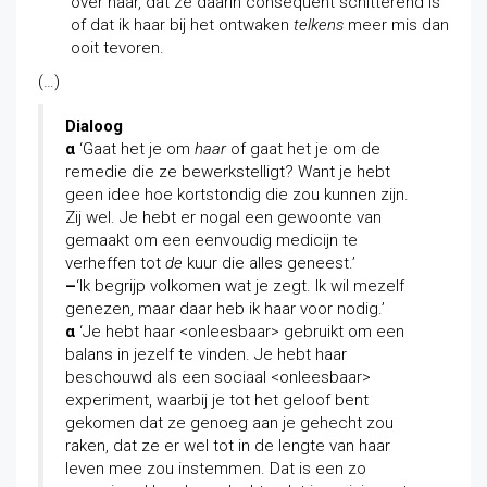
over haar, dat ze daarin consequent schitterend is
of dat ik haar bij het ontwaken
telkens
meer mis dan
ooit tevoren.
(…)
Dialoog
α
‘Gaat het je om
haar
of gaat het je om de
remedie die ze bewerkstelligt? Want je hebt
geen idee hoe kortstondig die zou kunnen zijn.
Zij wel. Je hebt er nogal een gewoonte van
gemaakt om een eenvoudig medicijn te
verheffen tot
de
kuur die alles geneest.’
–
‘Ik begrijp volkomen wat je zegt. Ik wil mezelf
genezen, maar daar heb ik haar voor nodig.’
α
‘Je hebt haar <onleesbaar> gebruikt om een
balans in jezelf te vinden. Je hebt haar
beschouwd als een sociaal <onleesbaar>
experiment, waarbij je tot het geloof bent
gekomen dat ze genoeg aan je gehecht zou
raken, dat ze er wel tot in de lengte van haar
leven mee zou instemmen. Dat is een zo