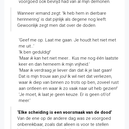
voorgoed ook bevrijd had van al mijn demonen.
Wanneer iemand zegt: ‘Ik heb hem in dierbare
herinnering’ is dat pijnlijk als degene nog leeft.
Gewoonlijk zegt men dat over de doden.
‘Geef me op. Laat me gaan. Je houdt het niet met
me uit…’
‘Ik ben geduldig!’
‘Maar
ik
kan het niet meer… Kus me nog één laatste
keer en dan herneem ik mijn vrijheid.’
‘Maar ik verdraag je liever dan dat ik je laat gaan!
Dat is mijn trouw aan jou! Ik wil niet dat verliezen,
waar ik diep van binnen zo trots op ben, zoveel rust
aan ontleen en waar ik zo vaak naar uit heb gezien!’
‘Je moet, ik laat je geen keuze. Er is geen of/of
meer.’
‘Elke scheiding is een voorsmaak van de dood’
Van de ene op de andere dag was ze voorgoed
onbereikbaar, zoals dat alleen is voor te stellen