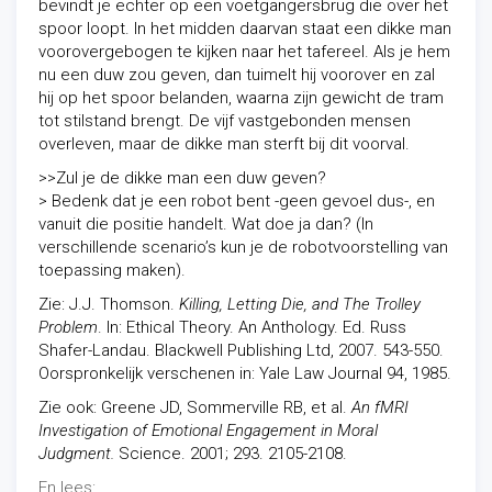
bevindt je echter op een voetgangersbrug die over het
spoor loopt. In het midden daarvan staat een dikke man
voorovergebogen te kijken naar het tafereel. Als je hem
nu een duw zou geven, dan tuimelt hij voorover en zal
hij op het spoor belanden, waarna zijn gewicht de tram
tot stilstand brengt. De vijf vastgebonden mensen
overleven, maar de dikke man sterft bij dit voorval.
>>Zul je de dikke man een duw geven?
> Bedenk dat je een robot bent -geen gevoel dus-, en
vanuit die positie handelt. Wat doe ja dan? (In
verschillende scenario’s kun je de robotvoorstelling van
toepassing maken).
Zie: J.J. Thomson.
Killing, Letting Die, and The Trolley
Problem
. In: Ethical Theory. An Anthology. Ed. Russ
Shafer-Landau. Blackwell Publishing Ltd, 2007. 543-550.
Oorspronkelijk verschenen in: Yale Law Journal 94, 1985.
Zie ook: Greene JD, Sommerville RB, et al.
An fMRI
Investigation of Emotional Engagement in Moral
Judgment.
Science. 2001; 293. 2105-2108.
En lees: