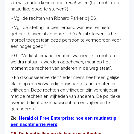
zijn wil zouden kennen met
recht
willen (het recht een
natuurlijke dood te sterven?)
> Vgl: de rechten van Richard Parker bij C6.
> Vgl. de stelling: “indien iemand wanneer er niets
gebeurt binnen afzienbare tijd
toch
zal sterven, is het
moreel toegestaan deze persoon te vermoorden voor
een hoger goed.”
> Of: “Verliest iemand rechten, wanneer zijn rechten
weldra natuurlijk worden opgeheven, maar op het
moment de rechten van anderen in de weg staat”.
> En discussieer verder: “Ieder mens heeft een gelijke
claim op een volwaardig basispakket aan rechten en
vrijheden. Deze rechten en vrijheden zijn verenigbaar
met de rechten en vrijheden van anderen. De politieke
overheid dient deze basisrechten en vrijheden te
garanderen.”
Zie:
Herald of Free Enterprise: hoe een routinetrip
een nachtmerrie werd
C8. De luchtballon en de keuze van Sophie