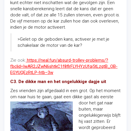
kunt echter niet inschatten wat de gevolgen zijn. Een
snelle kansberekening leert dat de kans dat er geen
dode valt, of dat ze alle 15 zullen sterven, even groot is.
De vijf mensen op de kar zullen hoe dan ook overleven,
indien je de motor activeert.
>Gelet op de geboden kans, activeer je met je
schakelaar de motor van de kar?
Zie ook:
https://neal.fun/absurd-trolley-problems/?
fbclid=IwAR2JZwN6shtkC1f8flrFLYHYzUfqi5tLzqtB_OB-
EGYUQEzRtLP-htb–3w
C3. De dikke man en het ongelukkige dagje uit
Zes vrienden zijn afgedaald in een grot. Op het moment
om naar huis te gaan,
gaat een dikke gast als eerste
door het gat naar
buiten, maar
ongelukkigerwijs blijft
hij vast zitten. Er
wordt geprobeerd