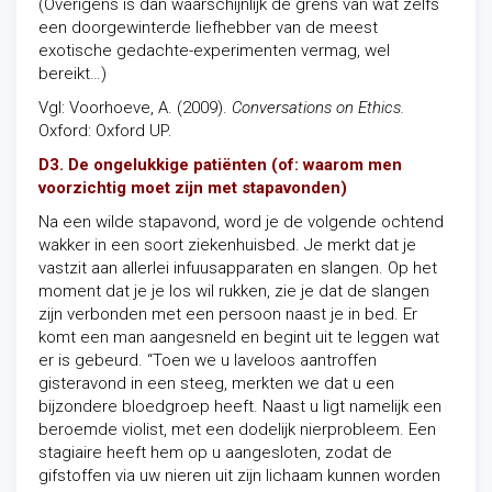
(Overigens is dan waarschijnlijk de grens van wat zelfs
een doorgewinterde liefhebber van de meest
exotische gedachte-experimenten vermag, wel
bereikt…)
Vgl: Voorhoeve, A. (2009).
Conversations on Ethics.
Oxford: Oxford UP.
D3. De ongelukkige patiënten (of: waarom men
voorzichtig moet zijn met stapavonden)
Na een wilde stapavond, word je de volgende ochtend
wakker in een soort ziekenhuisbed. Je merkt dat je
vastzit aan allerlei infuusapparaten en slangen. Op het
moment dat je je los wil rukken, zie je dat de slangen
zijn verbonden met een persoon naast je in bed. Er
komt een man aangesneld en begint uit te leggen wat
er is gebeurd. “Toen we u laveloos aantroffen
gisteravond in een steeg, merkten we dat u een
bijzondere bloedgroep heeft. Naast u ligt namelijk een
beroemde violist, met een dodelijk nierprobleem. Een
stagiaire heeft hem op u aangesloten, zodat de
gifstoffen via uw nieren uit zijn lichaam kunnen worden