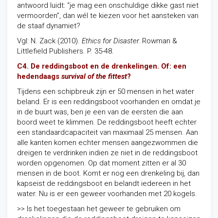
antwoord luidt: “je mag een onschuldige dikke gast niet
vermoorden”, dan wél te kiezen voor het aansteken van
de staaf dynamiet?
Vgl: N. Zack (2010).
Ethics for Disaster.
Rowman &
Littlefield Publishers. P. 35-48.
C4. De reddingsboot en de drenkelingen.
Of: een
hedendaags
survival of the fittest
?
Tijdens een schipbreuk zijn er 50 mensen in het water
beland. Er is een reddingsboot voorhanden en omdat je
in de buurt was, ben je een van de eersten die aan
boord weet te klimmen. De reddingsboot heeft echter
een standaardcapaciteit van maximaal 25 mensen. Aan
alle kanten komen echter mensen aangezwommen die
dreigen te verdrinken indien ze niet in de reddingsboot
worden opgenomen. Op dat moment zitten er al 30
mensen in de boot. Komt er nog een drenkeling bij, dan
kapseist de reddingsboot en belandt iedereen in het
water. Nu is er een geweer voorhanden met 20 kogels.
>> Is het toegestaan het geweer te gebruiken om