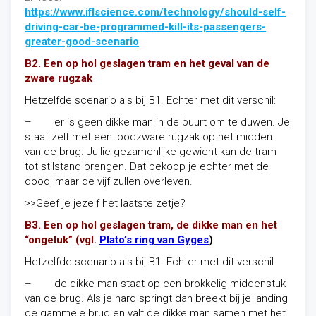
https://www.iflscience.com/technology/should-self-
driving-car-be-programmed-kill-its-passengers-
greater-good-scenario
B2. Een op hol geslagen tram en het geval van de
zware rugzak
Hetzelfde scenario als bij B1. Echter met dit verschil:
– er is geen dikke man in de buurt om te duwen. Je
staat zelf met een loodzware rugzak op het midden
van de brug. Jullie gezamenlijke gewicht kan de tram
tot stilstand brengen. Dat bekoop je echter met de
dood, maar de vijf zullen overleven.
>>Geef je jezelf het laatste zetje?
B3. Een op hol geslagen tram, de dikke man en het
“ongeluk” (vgl
.
Plato’s ring van Gyges
)
Hetzelfde scenario als bij B1. Echter met dit verschil:
– de dikke man staat op een brokkelig middenstuk
van de brug. Als je hard springt dan breekt bij je landing
de gammele brug en valt de dikke man samen met het