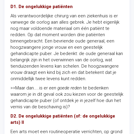
D1. De ongelukkige patiënten
Als verantwoordelijke chirurg van een ziekenhuis is er
vanwege de oorlog aan alles gebrek. Je hebt eigenlijk
nog maar voldoende materiaal om één patiënt te
redden. Op dat moment worden drie patiënten
binnengebracht. Een bevriende oude generaal, een
hoogzwangere jonge vrouw en een geestelijk
gehandicapte puber. Je bedenkt: de oude generaal kan
belangrijk zijn in het overwinnen van de oorlog, wat
tienduizenden levens kan schelen. De hoogzwangere
vrouw draagt een kind bij zich en dat betekent dat je
onmiddellijk twee levens kunt redden.
>>Maar dan…..is er
een goede reden
te bedenken
waarom je in dit geval ook zou kiezen voor de geestelijk
gehandicapte puber (of ontdek je in jezelf hoe dun het
vernis van de beschaving is)?
D2. De ongelukkige patiënten (of: de ongelukkige
arts) II
Een arts moet een routineoperatie verrichten, op grond