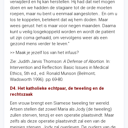
verwijderd en hij kan herstellen. Hij had dat niet mogen
doen en we hadden de stagiaire tot de orde moeten
roepen, maar nu bent u eenmaal aangesloten… En om u
los te koppelen, betekent dat wij hem doden. Maar
wees gerust: het is maar voor negen maanden. Daarna
kunt u veilig losgekoppeld worden en wordt de patiënt
uit zijn coma gehaald, om vervolgens weer als een
gezond mens verder te leven.”
>> Maak je jezelf los van het infuus?
Zie: Judith Jarvis Thomson:
A Defense of Abortion
. In:
Intervention and Reflection: Basic Issues in Medical
Ethics, 5th ed., ed. Ronald Munson (Belmont;
Wadsworth 1996). pp 69-80.
D4. Het katholieke echtpaar, de tweeling en de
rechtszaak
Een vrouw brengt een Siamese tweeling ter wereld.
Artsen stellen dat zowel Maria als Jody (de tweeling)
zullen sterven, tenzij er een operatie plaatsvindt. Maar
zelfs als deze operatie plaatsvindt zal een van de
meisjes sterven. Jody zal overleven. De ouders van de