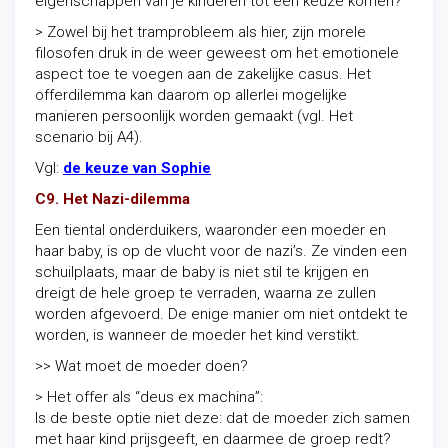
eigenschappen van je kinderen tot een keuze komen?
> Zowel bij het tramprobleem als hier, zijn morele
filosofen druk in de weer geweest om het emotionele
aspect toe te voegen aan de zakelijke casus. Het
offerdilemma kan daarom op allerlei mogelijke
manieren persoonlijk worden gemaakt (vgl. Het
scenario bij A4).
Vgl:
de keuze van Sophie
C9. Het Nazi-dilemma
Een tiental onderduikers, waaronder een moeder en
haar baby, is op de vlucht voor de nazi’s. Ze vinden een
schuilplaats, maar de baby is niet stil te krijgen en
dreigt de hele groep te verraden, waarna ze zullen
worden afgevoerd. De enige manier om niet ontdekt te
worden, is wanneer de moeder het kind verstikt.
>> Wat moet de moeder doen?
> Het offer als “deus ex machina”:
Is de beste optie niet deze: dat de moeder zich samen
met haar kind prijsgeeft, en daarmee de groep redt?