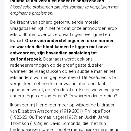
intuïtie te activeren en nader te onderzoeken
:
filosofische problemen zijn niet zomaar te vergelijken met
empirische problemen!
De kracht van scherp geformuleerde morele
vraagstukken ligt in het feit dat onze antwoorden erop
iets onthullen over onze opvattingen over goed en
kwaad.
Onze vooronderstellingen en onze normen
en waarden die bloot komen te liggen met onze
antwoorden, zijn bovendien aanleiding tot
zelfonderzoek.
Daarnaast wordt ook ons
redeneervermogen op de proef gesteld, zeker
wanneer de vraagstukken op een subtiele manier nét
iets anders worden gepresenteerd. Dit
finetunen
is te
vergelijken met een kamer waarin alles constant
gehouden wordt, op één detail na. Kijken we vervolgens
anders tegen de kamer aan? En waarom dan precies?
Ik baseer mij hier onder meer op wijsgerige bijdragen
van Elizabeth Anscombe (1919-2001), Philippa Foot
(1920-2010), Thomas Nagel (1937) en Judith Jarvis
Thomson (1929) en David Edmonds, die met hun
hedendaagse morele filosofie menig huiskamerethicus