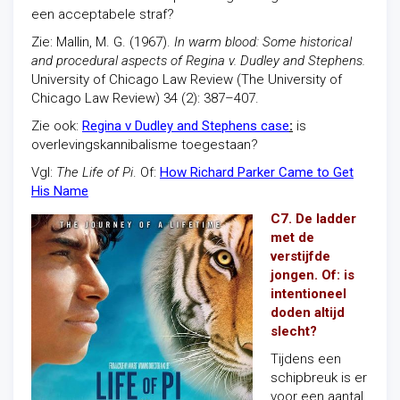
een acceptabele straf?
Zie: Mallin, M. G. (1967).
In warm blood: Some historical
and procedural aspects of Regina v. Dudley and Stephens.
University of Chicago Law Review (The University of
Chicago Law Review) 34 (2): 387–407.
Zie ook:
Regina v Dudley and Stephens case
:
is
overlevingskannibalisme toegestaan?
Vgl:
The Life of Pi
. Of:
How Richard Parker Came to Get
His Name
C7. De ladder
met de
verstijfde
jongen. Of: is
intentioneel
doden altijd
slecht?
Tijdens een
schipbreuk is er
voor een aantal