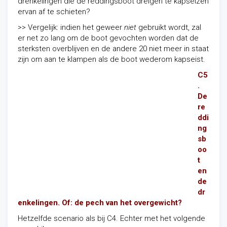
drenkelingen die de reddingsboot dreigen te kapseizen
ervan af te schieten?
>> Vergelijk: indien het geweer
niet
gebruikt wordt, zal
er net zo lang om de boot gevochten worden dat de
sterksten overblijven en de andere 20 niet meer in staat
zijn om aan te klampen als de boot wederom kapseist.
C5
.
De
re
ddi
ng
sb
oo
t
en
de
dr
enkelingen. Of: de pech van het overgewicht?
Hetzelfde scenario als bij C4. Echter met het volgende