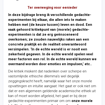
Ter overweging voor eenieder
In deze bijdrage breng ik verschillende gedachte-
experimenten bij elkaar, die allen iets te maken
hebben met (de keuze tussen) leven en dood. Een
vaak gehoord kritiekpunt van (morele) gedachte-
experimenten is dat ze erg geënsceneerd
overkomen; ze zouden nauwelijks raken aan een
concrete praktijk en de realiteit onverantwoord
versimpelen. ‘In de echte wereld is er nooit een
zekerheid gegeven. In de echte wereld spelen veel
meer factoren een rol. In de echte wereld kunnen we
overmand worden door emoties en impulsen,’ etc..
Die kritiek miskent dat nadenken over scherpe en
vastomlijnde ethische dilemma’s wel degelijk
zeggingskracht heeft, namelijk waar het onze morele
opvattingen en intuïtie
aangaat. Het gaat er ook niet om
dat er een algemeen geldende academische ethiek uit
kan of moet worden afgeleid, het gaat er bij deze
gedachte-experimenten primair om om
onze morele