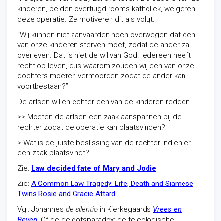
kinderen, beiden overtuigd rooms-katholiek, weigeren
deze operatie. Ze motiveren dit als volgt:
“Wij kunnen niet aanvaarden noch overwegen dat een
van onze kinderen sterven moet, zodat de ander zal
overleven. Dat is niet de wil van God. Iedereen heeft
recht op leven, dus waarom zouden wij een van onze
dochters moeten vermoorden zodat de ander kan
voortbestaan?”
De artsen willen echter een van de kinderen redden.
>> Moeten de artsen een zaak aanspannen bij de
rechter zodat de operatie kan plaatsvinden?
> Wat is de juiste beslissing van de rechter indien er
een zaak plaatsvindt?
Zie:
Law decided fate of Mary and Jodie
Zie:
A Common Law Tragedy: Life, Death and Siamese
Twins Rosie and Gracie Attard
Vgl: Johannes
de silentio
in Kierkegaards
Vrees en
Beven
. Of de geloofsparadox: de teleologische