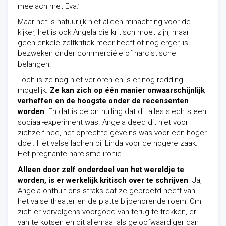
meelach met Eva.’
Maar het is natuurlijk niet alleen minachting voor de
kijker, het is ook Angela die kritisch moet zijn, maar
geen enkele zelfkritiek meer heeft of nog erger, is
bezweken onder commerciële of narcistische
belangen.
Toch is ze nog niet verloren en is er nog redding
mogelijk.
Ze kan zich op één manier onwaarschijnlijk
verheffen en de hoogste onder de recensenten
worden
. En dat is de onthulling dat dit alles slechts een
sociaal-experiment was. Angela deed dit niet voor
zichzelf nee, het oprechte geveins was voor een hoger
doel. Het valse lachen bij Linda voor de hogere zaak.
Het pregnante narcisme ironie.
Alleen door zelf onderdeel van het wereldje te
worden, is er werkelijk kritisch over te schrijven
. Ja,
Angela onthult ons straks dat ze geproefd heeft van
het valse theater en de platte bijbehorende roem! Om
zich er vervolgens voorgoed van terug te trekken, er
van te kotsen en dit allemaal als geloofwaardiger dan