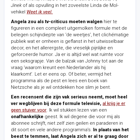
Jinek
of als opvulling in het zoveelste Linda de Mol-
vehikel
Weet ik veel.
Angela zou als tv-criticus moeten walgen
hier te
figureren in een compleet uitgemolken formule met de
belegen schijndiepte van ‘de weetjes’, het clichématige
publiek wat er omheen is geflanst in het uitwisselbaar
decor, en het allerergste, die vreselijk pijnlijke en
geforceerde humor. Ja er is altijd wel wat ruimte voor
een seksgrapje. Van de balzak van Johnny tot aan de
vraag ‘waarom kreunt een Nederlander als hij
klaarkomt’. Let er eens op. Of beter, vermijd het
programma als de pest en lees een boek van
Nietzsche als je wil ontdekken hoe slim je bent.
Een recensent die zijn vak serieus neemt, moet heel
ver wegblijven bij deze formule televisie,
al krijg je er
geen stuiver voor
. Ik wil stukken lezen van een
onafhankelijke
geest. Ik wil degene die voor mij als
abonnee schrijft, niet zelf zien geilen en paraderen in
dit soort en vele andere programma’s.
In plaats van het
beest te temmen, laat Angela zich er al te graag door