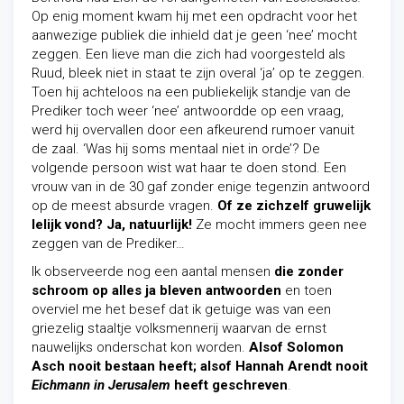
Op enig moment kwam hij met een opdracht voor het
aanwezige publiek die inhield dat je geen ‘nee’ mocht
zeggen. Een lieve man die zich had voorgesteld als
Ruud, bleek niet in staat te zijn overal ‘ja’ op te zeggen.
Toen hij achteloos na een publiekelijk standje van de
Prediker toch weer ‘nee’ antwoordde op een vraag,
werd hij overvallen door een afkeurend rumoer vanuit
de zaal. ‘Was hij soms mentaal niet in orde’? De
volgende persoon wist wat haar te doen stond. Een
vrouw van in de 30 gaf zonder enige tegenzin antwoord
op de meest absurde vragen.
Of ze zichzelf gruwelijk
lelijk vond? Ja, natuurlijk!
Ze mocht immers geen nee
zeggen van de Prediker…
Ik observeerde nog een aantal mensen
die zonder
schroom op alles ja bleven antwoorden
en toen
overviel me het besef dat ik getuige was van een
griezelig staaltje volksmennerij waarvan de ernst
nauwelijks onderschat kon worden.
Alsof Solomon
Asch nooit bestaan heeft; alsof Hannah Arendt nooit
Eichmann in Jerusalem
heeft geschreven
.