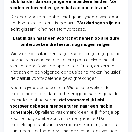
stuk harder dan van jongeren in andere landen. ‘Ze
vinden er bovendien geen bal aan om te lezen.’
De onderzoekers hebben niet geanalyseerd waardoor
het lezen zo achteruit is gegaan.
‘Verklaringen zijn nu
echt gissen’
, klinkt het stomverbaasd.
Laat ik dan maar een voorschot nemen op alle dure
onderzoeken die hieruit nog mogen volgen.
Wie zich zoals ik in een dagelijkse en langdurige positie
bevindt van observatie en daarbij een analyse maakt
van het gebruik van de openbare ruimten, ontkomt er
niet aan om de volgende conclusies te maken inclusief
de daaruit voortvloeiende gevolgtrekkingen.
Neem bijvoorbeeld de trein. Wie enkele weken de
moeite neemt om daar de heterogene samengebalde
menigte te observeren,
ziet voornamelijk licht
voorover gebogen mensen turen naar een mobiel
schermpje.
Opvallend vaak merk ik een lelijk fronsje op,
alsof er nog sprake zou zijn van enige ernst! Dat
mobiele apparaat van deze mensen komt mij voor als
hun meest kostbare bezit, aangezien het ook wanneer