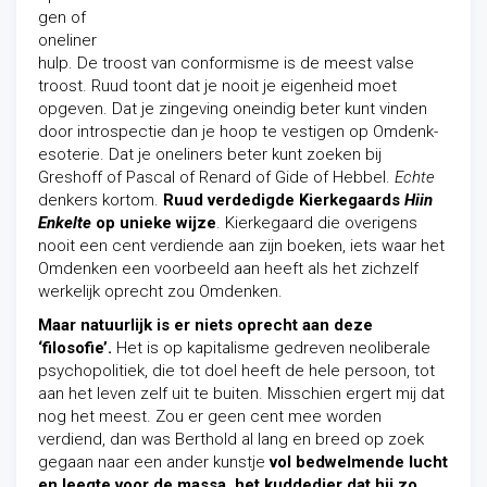
gen of
oneliner
hulp. De troost van conformisme is de meest valse
troost. Ruud toont dat je nooit je eigenheid moet
opgeven. Dat je zingeving oneindig beter kunt vinden
door introspectie dan je hoop te vestigen op Omdenk-
esoterie. Dat je oneliners beter kunt zoeken bij
Greshoff of Pascal of Renard of Gide of Hebbel.
Echte
denkers kortom.
Ruud verdedigde Kierkegaards
Hiin
Enkelte
op unieke wijze
. Kierkegaard die overigens
nooit een cent verdiende aan zijn boeken, iets waar het
Omdenken een voorbeeld aan heeft als het zichzelf
werkelijk oprecht zou Omdenken.
Maar natuurlijk is er niets oprecht aan deze
‘filosofie’.
Het is op kapitalisme gedreven neoliberale
psychopolitiek, die tot doel heeft de hele persoon, tot
aan het leven zelf uit te buiten. Misschien ergert mij dat
nog het meest. Zou er geen cent mee worden
verdiend, dan was Berthold al lang en breed op zoek
gegaan naar een ander kunstje
vol bedwelmende lucht
en leegte voor de massa, het kuddedier dat hij zo