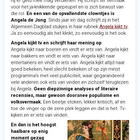
hij er geld mee mag verdienen. Hij schrijft ter vermaak
voor het ja-knikkende gepeupel en is zich bewust van
die rol.
En een van de opvallendste clowntjes is
Angela de Jong
. Sinds jaar en dag schrijft zij in het
Algemeen Dagblad stukjes in haar rubriek
Angela kijkt tv
.
Ja zo eenvoudig als het klinkt, zo eenvoudig is het ook.
Angela kijkt tv en schrijft haar mening op
Angela kijkt naar boeren en vindt er iets van. Angela kijkt
naar bakkers en vindt er iets van. Angela kijkt naar
entertainers en vindt er iets van. Angela kijkt altijd naar
goed bekeken, heel slecht bekeken of op zijn minst
programma’s met veel publiciteit, waar gegarandeerd
vele anderen ook iets van vinden en zichzelf teruglezen
bij Angela.
Geen diepzinnige analyses of literaire
recensies, maar gewoon doorsnee populisme en
volksvermaak.
Een beetje stoken, lekker kritisch, af en
toe de vinger op de zere plek leggen en dat is het. Tv-
kijken en er iets van vinden.
En dan is het hoogst
haalbare op enig
moment gezag