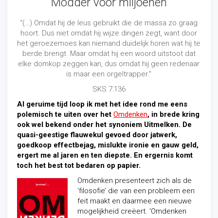
Modder voor miljoenen
“(…) Omdat hij de leus gebruikt die de massa zo graag
hoort. Dus niet omdat hij wijze dingen zegt, want door
het geroezemoes kan niemand duidelijk horen wat hij te
berde brengt. Maar omdat hij een woord uitstoot dat
elke domkop zeggen kan, dus omdat hij geen redenaar
is maar een orgeltrapper.”
SKS 7:136
Al geruime tijd loop ik met het idee rond me eens
polemisch te uiten over het
Omdenken
, in brede kring
ook wel bekend onder het synoniem Uitmelken. De
quasi-geestige flauwekul gevoed door jatwerk,
goedkoop effectbejag, mislukte ironie en gauw geld,
ergert me al jaren en ten diepste. En ergernis komt
toch het best tot bedaren op papier.
Omdenken presenteert zich als de
‘filosofie’ die van een probleem een
feit maakt en daarmee een nieuwe
mogelijkheid creëert. ‘Omdenken