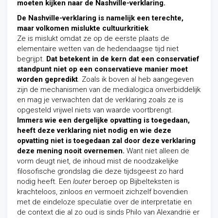
moeten kijken naar de Nashville-verklaring.
De Nashville-verklaring is namelijk een terechte,
maar volkomen mislukte cultuurkritiek
.
Ze is mislukt omdat ze op de eerste plaats de
elementaire wetten van de hedendaagse tijd niet
begrijpt.
Dat betekent in de kern dat een conservatief
standpunt niet op een conservatieve manier moet
worden gepredikt
. Zoals ik boven al heb aangegeven
zijn de mechanismen van de medialogica onverbiddelijk
en mag je verwachten dat de verklaring zoals ze is
opgesteld vrijwel niets van waarde voortbrengt.
Immers wie een dergelijke opvatting is toegedaan,
heeft deze verklaring niet nodig en wie deze
opvatting niet is toegedaan zal door deze verklaring
deze mening nooit overnemen.
Want niet alleen de
vorm deugt niet, de inhoud mist de noodzakelijke
filosofische grondslag die deze tijdsgeest zo hard
nodig heeft. Een
louter
beroep op Bijbelteksten is
krachteloos, zinloos
en
vermoeit zichzelf bovendien
met de eindeloze speculatie over de interpretatie en
de context die al zo oud is sinds Philo van Alexandrië er