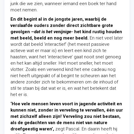
junk die we zien, wanneer iemand een boek ter hand
moet nemen.
En dit begint al in de jongste jaren, waarbij de
verslaafde ouders zonder direct zichtbare grote
gevolgen –
dat
is het venijnige-
het kind rustig houden
met beeld, beeld en nog meer beeld.
En niet veel later
wordt dat beeld ‘interactief’ (het meest passieve
actieve wat er maar is) en leert een kind zich te
haasten, want het ‘interactieve’ gaat nooit snel genoeg
en het kan altijd sneller. Het moet sneller, het moet
vlotter. Zoals een verwend kind het ene cadeau nog
niet heeft uitgepakt of al begint te scheuren aan het
andere zonder zich te bekommeren om de inhoud of
stil te staan bij dat wat er is, en wat het betekent dat
het er is.
‘Hoe vele mensen leven voort in jagende activiteit en
kunnen niet, zonder in verveling te vervallen, één uur
met zichzelf alleen zijn! Verveling zou niet bestaan,
als de gedachten van de mens niet van nature
droefgeestig waren’,
zegt Pascal. En daarin heeft hij