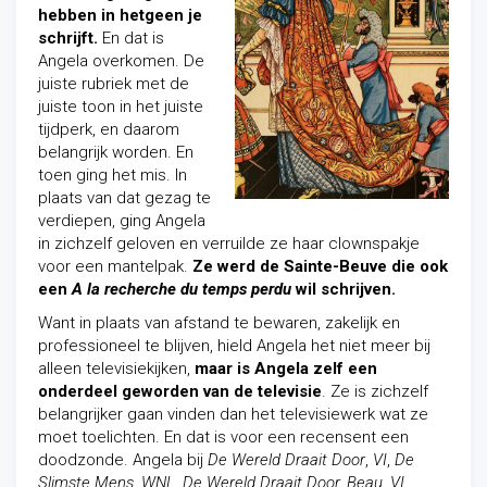
hebben in hetgeen je
schrijft.
En dat is
Angela overkomen. De
juiste rubriek met de
juiste toon in het juiste
tijdperk, en daarom
belangrijk worden. En
toen ging het mis. In
plaats van dat gezag te
verdiepen, ging Angela
in zichzelf geloven en verruilde ze haar clownspakje
voor een mantelpak.
Ze werd de Sainte-Beuve die ook
een
A la recherche du temps perdu
wil schrijven.
Want in plaats van afstand te bewaren, zakelijk en
professioneel te blijven, hield Angela het niet meer bij
alleen televisiekijken,
maar is Angela zelf een
onderdeel geworden van de televisie
. Ze is zichzelf
belangrijker gaan vinden dan het televisiewerk wat ze
moet toelichten. En dat is voor een recensent een
doodzonde. Angela bij
De Wereld Draait Door
,
VI
,
De
Slimste Mens
,
WNL
,
De Wereld Draait Door, Beau, VI,