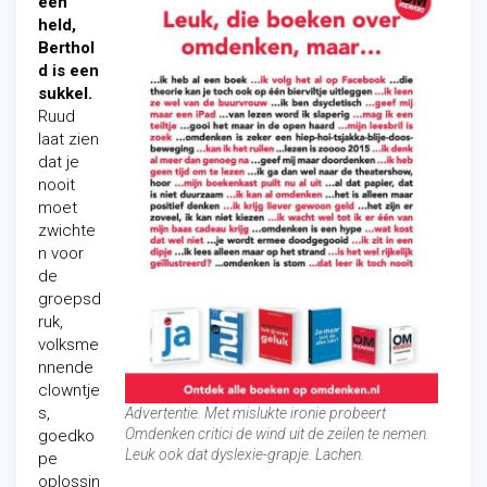
een
held,
Berthol
d is een
sukkel.
Ruud
laat zien
dat je
nooit
moet
zwichte
n voor
de
groepsd
ruk,
volksme
nnende
clowntje
s,
Advertentie. Met mislukte ironie probeert
Omdenken critici de wind uit de zeilen te nemen.
goedko
Leuk ook dat dyslexie-grapje. Lachen.
pe
oplossin