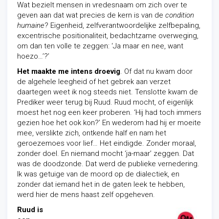
Wat bezielt mensen in vredesnaam om zich over te
geven aan dat wat precies de kern is van de
condition
humaine
? Eigenheid, zelfverantwoordelijke zelfbepaling,
excentrische positionaliteit, bedachtzame overweging,
om dan ten volle te zeggen: ‘Ja maar en nee, want
hoezo…’?’
Het maakte me intens droevig
. Of dat nu kwam door
de algehele leegheid of het gebrek aan verzet
daartegen weet ik nog steeds niet. Tenslotte kwam de
Prediker weer terug bij Ruud. Ruud mocht, of eigenlijk
moest het nog een keer proberen. ‘Hij had toch immers
gezien hoe het ook kon?’ En wederom had hij er moeite
mee, verslikte zich, ontkende half en nam het
geroezemoes voor lief… Het eindigde. Zonder moraal,
zonder doel. En niemand mocht ‘ja-maar’ zeggen. Dat
was de doodzonde. Dat werd de publieke vernedering.
Ik was getuige van de moord op de dialectiek, en
zonder dat iemand het in de gaten leek te hebben,
werd hier de mens haast zelf opgeheven.
Ruud is