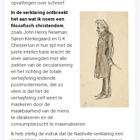
opvattingen over schreef.
In de verklaring ontbreekt
het aan wat ik noem een
filosofisch christendom
,
zoals John Henry Newman,
Søren Kierkegaard en G.K.
Chesterton in hun tijd met de
juiste intellectuele kracht de
vloer aanveegden met alle
ziekten van de secularisering
en het richting de totale
vertwijfeling leidende
postmodernisme, dat zo
vilein is dat het de
vertwijfeling zelf weet te
maskeren door de
maakbaarheid van de mens
te idealiseren en de
consumptiezucht te maximaliseren.
Ik heb stellig de indruk dat de Nashville-verklaring een