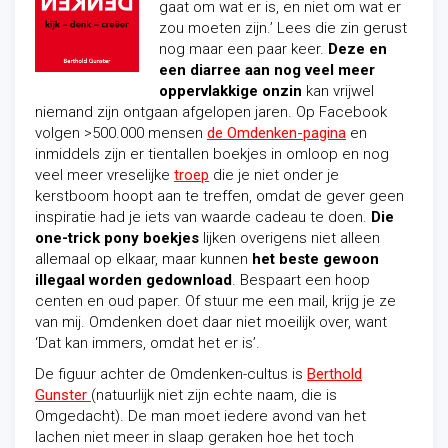
gaat om wat er is, en niet om wat er
zou moeten zijn.’ Lees die zin gerust
nog maar een paar keer.
Deze en
een diarree aan nog veel meer
oppervlakkige onzin
kan vrijwel
niemand zijn ontgaan afgelopen jaren. Op Facebook
volgen >500.000 mensen
de Omdenken-pagina
en
inmiddels zijn er tientallen boekjes in omloop en nog
veel meer vreselijke
troep
die je niet onder je
kerstboom hoopt aan te treffen, omdat de gever geen
inspiratie had je iets van waarde cadeau te doen.
Die
one-trick pony boekjes
lijken overigens niet alleen
allemaal op elkaar, maar kunnen
het beste gewoon
illegaal worden gedownload
. Bespaart een hoop
centen en oud paper. Of stuur me een mail, krijg je ze
van mij. Omdenken doet daar niet moeilijk over, want
‘Dat kan immers, omdat het er is’.
De figuur achter de Omdenken-cultus is
Berthold
Gunster
(natuurlijk niet zijn echte naam, die is
Omgedacht). De man moet iedere
avond van het
lachen niet meer in slaap geraken hoe het toch