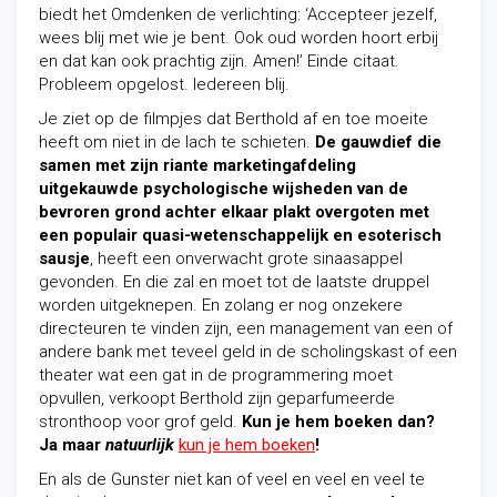
biedt het Omdenken de verlichting: ‘Accepteer jezelf,
wees blij met wie je bent. Ook oud worden hoort erbij
en dat kan ook prachtig zijn. Amen!’ Einde citaat.
Probleem opgelost. Iedereen blij.
Je ziet op de filmpjes dat Berthold af en toe moeite
heeft om niet in de lach te schieten.
De gauwdief die
samen met zijn riante marketingafdeling
uitgekauwde psychologische wijsheden van de
bevroren grond achter elkaar plakt overgoten met
een populair quasi-wetenschappelijk en esoterisch
sausje
, heeft een onverwacht grote sinaasappel
gevonden. En die zal en moet tot de laatste druppel
worden uitgeknepen. En zolang er nog onzekere
directeuren te vinden zijn, een management van een of
andere bank met teveel geld in de scholingskast of een
theater wat een gat in de programmering moet
opvullen, verkoopt Berthold zijn geparfumeerde
stronthoop voor grof geld.
Kun je hem boeken dan?
Ja maar
natuurlijk
kun je hem boeken
!
En als de Gunster niet kan of veel en veel en veel te