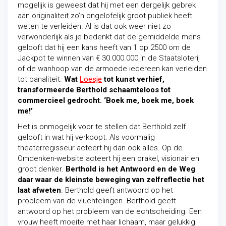
mogelijk is geweest dat hij met een dergelijk gebrek
aan originaliteit zo’n ongelofelijk groot publiek heeft
weten te verleiden. Al is dat ook weer niet zo
verwonderlijk als je bedenkt dat de gemiddelde mens
gelooft dat hij een kans heeft van 1 op 2500 om de
Jackpot te winnen van € 30.000.000 in de Staatsloterij
of de wanhoop van de armoede iedereen kan verleiden
tot banaliteit.
Wat
Loesje
tot kunst verhief,
transformeerde Berthold schaamteloos tot
commercieel gedrocht. ‘Boek me, boek me, boek
me!’
Het is onmogelijk voor te stellen dat Berthold zelf
gelooft in wat hij verkoopt. Als voormalig
theaterregisseur acteert hij dan ook alles. Op de
Omdenken-website acteert hij een orakel, visionair en
groot denker.
Berthold is het Antwoord en de Weg
daar waar de kleinste beweging van zelfreflectie het
laat afweten
. Berthold geeft antwoord op het
probleem van de vluchtelingen. Berthold geeft
antwoord op het probleem van de echtscheiding. Een
vrouw heeft moeite met haar lichaam, maar gelukkig