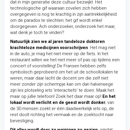
dat in mijn generatie deze cultuur bezwijkt. Het
technologische gif waaraan zovelen zich hebben
overgegeven is nog te krachtig in zijn aantrekkelijkheid
om de paradox te slechten: het gif wordt enkel
doorgegeven. Ach onderzoeker, onderzoek het maar,
wat denk je toch te vinden?
Natuurlijk zien we al jaren tandeloze doktoren
krachteloze medicijnen voorschrijven
. Het mag niet
in de auto, je mag het niet meer op de fiets. In het
restaurant willen we het niet meer of pas op tijdens een
concert of voorstelling! De Fransen hebben zelfs
symbolisch geprobeerd om het uit de schoollokalen te
weren, maar daar lacht de docent om die zelf niet
meer zonder zijn schermpje kan om dan halverwege
zijn les plotseling iets ‘interactiefs’ te doen. Maak het
maar op jullie telefoon! Zoek het daar maar op!
En het
lokaal wordt verlicht en de geest wordt donker
; van
de 30 mensen zoekt er één daadwerkelijk iets op, de
rest doolt richting het vermaak en de zoektocht naar
bevestiging.
Dit alles wordt door zo weinigen zo gezien
, omdat