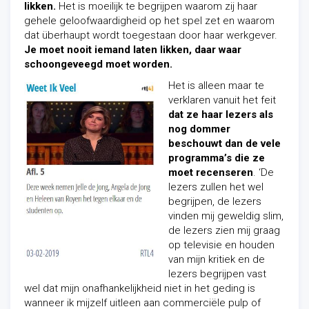
likken.
Het is moeilijk te begrijpen waarom zij haar
gehele geloofwaardigheid op het spel zet en waarom
dat überhaupt wordt toegestaan door haar werkgever.
Je moet nooit iemand laten likken, daar waar
schoongeveegd moet worden.
Het is alleen maar te
verklaren vanuit het feit
dat ze haar lezers als
nog dommer
beschouwt dan de vele
programma’s die ze
moet recenseren
. ‘De
lezers zullen het wel
begrijpen, de lezers
vinden mij geweldig slim,
de lezers zien mij graag
op televisie en houden
van mijn kritiek en de
lezers begrijpen vast
wel dat mijn onafhankelijkheid niet in het geding is
wanneer ik mijzelf uitleen aan commerciële pulp of