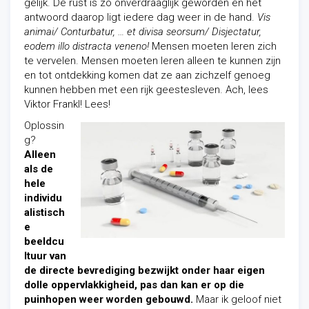
gelijk. De rust is zo onverdraaglijk geworden en het
antwoord daarop ligt iedere dag weer in de hand.
Vis
animai/ Conturbatur, … et divisa seorsum/ Disjectatur,
eodem illo distracta veneno!
Mensen moeten leren zich
te vervelen. Mensen moeten leren alleen te kunnen zijn
en tot ontdekking komen dat ze aan zichzelf genoeg
kunnen hebben met een rijk geestesleven. Ach, lees
Viktor Frankl! Lees!
Oplossin
g?
Alleen
als de
hele
individu
alistisch
e
beeldcu
ltuur van
de directe bevrediging bezwijkt onder haar eigen
dolle oppervlakkigheid, pas dan kan er op die
puinhopen weer worden gebouwd.
Maar ik geloof niet