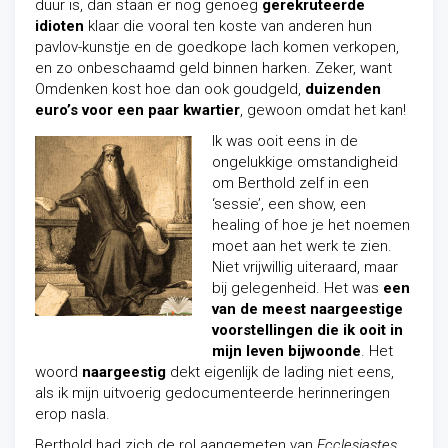
duur is, dan staan er nog genoeg
gerekruteerde
idioten
klaar die vooral ten koste van
anderen
hun
pavlov-kunstje en de goedkope lach komen verkopen,
en zo onbeschaamd geld binnen harken. Zeker, want
Omdenken kost hoe dan ook goudgeld,
duizenden
euro’s voor een paar kwartier
, gewoon omdat het kan!
Ik was ooit eens in de
ongelukkige omstandigheid
om Berthold zelf in een
‘sessie’, een show, een
healing of hoe je het noemen
moet aan het werk te zien.
Niet vrijwillig uiteraard, maar
bij gelegenheid. Het was
een
van de meest naargeestige
voorstellingen die ik ooit in
mijn leven bijwoonde
. Het
woord
naargeestig
dekt eigenlijk de lading niet eens,
als ik mijn uitvoerig gedocumenteerde herinneringen
erop nasla.
Berthold had zich de rol aangemeten van
Ecclesiastes.