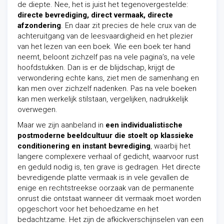
de diepte. Nee, het is juist het tegenovergestelde:
directe bevrediging, direct vermaak, directe
afzondering
. En daar zit precies de hele crux van de
achteruitgang van de leesvaardigheid en het plezier
van het lezen van een boek. Wie een boek ter hand
neemt, beloont zichzelf pas na vele pagina’s, na vele
hoofdstukken. Dan is er de blijdschap, krijgt de
verwondering echte kans, ziet men de samenhang en
kan men over zichzelf nadenken. Pas na vele boeken
kan men werkelijk stilstaan, vergelijken, nadrukkelijk
overwegen.
Maar we zijn aanbeland in
een individualistische
postmoderne beeldcultuur die stoelt op klassieke
conditionering en instant bevrediging
, waarbij het
langere complexere verhaal of gedicht, waarvoor rust
en geduld nodig is, ten grave is gedragen. Het directe
bevredigende platte vermaak is in vele gevallen de
enige en rechtstreekse oorzaak van de permanente
onrust die ontstaat wanneer dit vermaak moet worden
opgeschort voor het behoedzame en het
bedachtzame. Het zijn de afkickverschijnselen van een