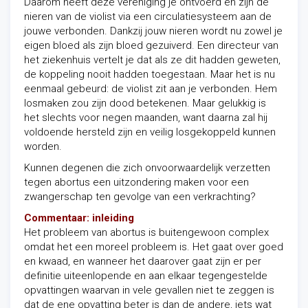
Daarom heeft deze vereniging je ontvoerd en zijn de
nieren van de violist via een circulatiesysteem aan de
jouwe verbonden. Dankzij jouw nieren wordt nu zowel je
eigen bloed als zijn bloed gezuiverd. Een directeur van
het ziekenhuis vertelt je dat als ze dit hadden geweten,
de koppeling nooit hadden toegestaan. Maar het is nu
eenmaal gebeurd: de violist zit aan je verbonden. Hem
losmaken zou zijn dood betekenen. Maar gelukkig is
het slechts voor negen maanden, want daarna zal hij
voldoende hersteld zijn en veilig losgekoppeld kunnen
worden.
Kunnen degenen die zich onvoorwaardelijk verzetten
tegen abortus een uitzondering maken voor een
zwangerschap ten gevolge van een verkrachting?
Commentaar: inleiding
Het probleem van abortus is buitengewoon complex
omdat het een moreel probleem is. Het gaat over goed
en kwaad, en wanneer het daarover gaat zijn er per
definitie uiteenlopende en aan elkaar tegengestelde
opvattingen waarvan in vele gevallen niet te zeggen is
dat de ene opvatting beter is dan de andere, iets wat