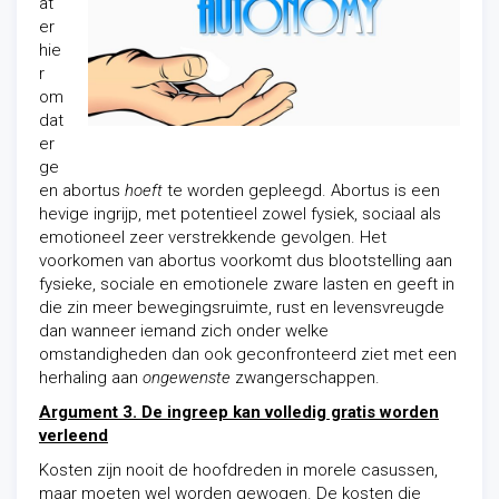
at
er
hie
r
om
dat
er
ge
en abortus
hoeft
te worden gepleegd. Abortus is een
hevige ingrijp, met potentieel zowel fysiek, sociaal als
emotioneel zeer verstrekkende gevolgen. Het
voorkomen van abortus voorkomt dus blootstelling aan
fysieke, sociale en emotionele zware lasten en geeft in
die zin meer bewegingsruimte, rust en levensvreugde
dan wanneer iemand zich onder welke
omstandigheden dan ook geconfronteerd ziet met een
herhaling aan
ongewenste
zwangerschappen.
Argument 3. De ingreep kan volledig gratis worden
verleend
Kosten zijn nooit de hoofdreden in morele casussen,
maar moeten wel worden gewogen. De kosten die