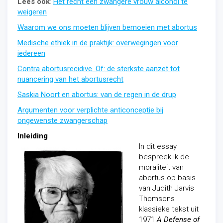
Lees ook
:
Het recht een zwangere vrouw alcohol te
weigeren
Waarom we ons moeten blijven bemoeien met abortus
Medische ethiek in de praktijk: overwegingen voor
iedereen
Contra abortusrecidive. Of: de sterkste aanzet tot
nuancering van het abortusrecht
Saskia Noort en abortus: van de regen in de drup
Argumenten voor verplichte anticonceptie bij
ongewenste zwangerschap
Inleiding
In dit essay
bespreek ik de
moraliteit van
abortus op basis
van Judith Jarvis
Thomsons
klassieke tekst uit
1971
A Defense of