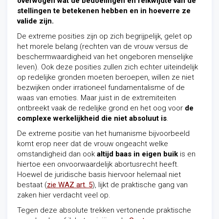
overwogen wat de bedoelingen en reikwijdte van de
stellingen te betekenen hebben en in hoeverre ze
valide zijn.
De extreme posities zijn op zich begrijpelijk, gelet op
het morele belang (rechten van de vrouw versus de
beschermwaardigheid van het ongeboren menselijke
leven). Ook deze posities zullen zich echter uiteindelijk
op redelijke gronden moeten beroepen, willen ze niet
bezwijken onder irrationeel fundamentalisme of de
waas van emoties. Maar juist in de extremiteiten
ontbreekt vaak de redelijke grond en het oog voor
de
complexe werkelijkheid die niet absoluut is
.
De extreme positie van het humanisme bijvoorbeeld
komt erop neer dat de vrouw ongeacht welke
omstandigheid dan ook
altijd baas in eigen buik
is en
hiertoe een onvoorwaardelijk abortusrecht heeft.
Hoewel de juridische basis hiervoor helemaal niet
bestaat (
zie WAZ art. 5
), lijkt de praktische gang van
zaken hier verdacht veel op.
Tegen deze absolute trekken vertonende praktische