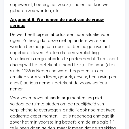
ongewenst, hoe erg het zou zijn indien het kind wel
geboren zou worden, etc.
Argument 8. We nemen de nood van de vrouw
serieus
De wet heeft bij een abortus een noodsituatie voor
ogen. Zo hevig dat deze niet op andere wijze kan
worden beëindigd dan door het beëindigen van het
ongeboren leven. Stellen dat een verplichting
‘drastisch’ is (ergo: abortus te prefereren blijft), miskent
daarbij wat het betekent in nood te zijn. De nood (die al
sinds 1236 in Nederland wordt begrepen als een
ernstige vorm van lijden, gebrek, gevaar, benauwing en
angst) serieus nemen, betekent de vrouw serieus
nemen.
Voor zover bovenstaande argumenten nog niet
voldoende ruimte bieden om de redelijkheid van
verplichting te overwegen, eindig ik ook nog met twee
gedachte-experimenten. Het is nagenoeg onmogelijk -
zover het mijn voorstelling betreft- om de analogie 1:1
te kunnen doen gelden, maar ik meen dat de strekking