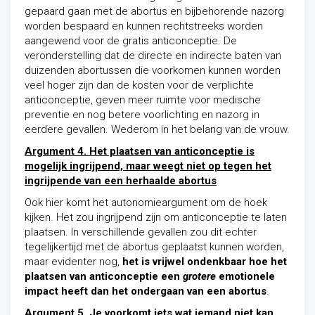
gepaard gaan met de abortus en bijbehorende nazorg
worden bespaard en kunnen rechtstreeks worden
aangewend voor de gratis anticonceptie. De
veronderstelling dat de directe en indirecte baten van
duizenden abortussen die voorkomen kunnen worden
veel hoger zijn dan de kosten voor de verplichte
anticonceptie, geven meer ruimte voor medische
preventie en nog betere voorlichting en nazorg in
eerdere gevallen. Wederom in het belang van de vrouw.
Argument 4. Het plaatsen van anticonceptie is
mogelijk ingrijpend, maar weegt niet op tegen het
ingrijpende van een herhaalde abortus
Ook hier komt het autonomieargument om de hoek
kijken. Het zou ingrijpend zijn om anticonceptie te laten
plaatsen. In verschillende gevallen zou dit echter
tegelijkertijd met de abortus geplaatst kunnen worden,
maar evidenter nog,
het is vrijwel ondenkbaar hoe het
plaatsen van anticonceptie een
grotere
emotionele
impact heeft dan het ondergaan van een abortus
.
Argument 5. Je voorkomt iets wat iemand niet kan