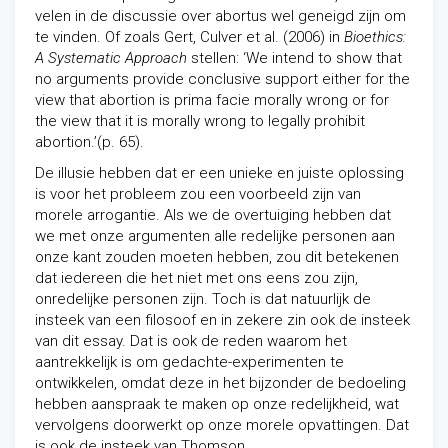
velen in de discussie over abortus wel geneigd zijn om
te vinden. Of zoals Gert, Culver et al. (2006) in
Bioethics:
A Systematic Approach
stellen: ‘We intend to show that
no arguments provide conclusive support either for the
view that abortion is prima facie morally wrong or for
the view that it is morally wrong to legally prohibit
abortion.’(p. 65).
De illusie hebben dat er een unieke en juiste oplossing
is voor het probleem zou een voorbeeld zijn van
morele arrogantie. Als we de overtuiging hebben dat
we met onze argumenten alle redelijke personen aan
onze kant zouden moeten hebben, zou dit betekenen
dat iedereen die het niet met ons eens zou zijn,
onredelijke personen zijn. Toch is dat natuurlijk de
insteek van een filosoof en in zekere zin ook de insteek
van dit essay. Dat is ook de reden waarom het
aantrekkelijk is om gedachte-experimenten te
ontwikkelen, omdat deze in het bijzonder de bedoeling
hebben aanspraak te maken op onze redelijkheid, wat
vervolgens doorwerkt op onze morele opvattingen. Dat
is ook de insteek van Thomson.