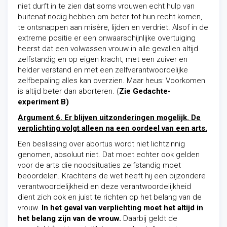
niet durft in te zien dat soms vrouwen echt hulp van
buitenaf nodig hebben om beter tot hun recht komen,
te ontsnappen aan misère, lijden en verdriet. Alsof in de
extreme positie er een onwaarschijnlijke overtuiging
heerst dat een volwassen vrouw in alle gevallen altijd
zelfstandig en op eigen kracht, met een zuiver en
helder verstand en met een zelfverantwoordelijke
zelfbepaling alles kan overzien. Maar heus: Voorkomen
is altijd beter dan aborteren. (
Zie
Gedachte-
experiment B)
Argument 6. Er blijven uitzonderingen mogelijk. De
verplichting volgt alleen na een oordeel van een arts.
Een beslissing over abortus wordt niet lichtzinnig
genomen, absoluut niet. Dat moet echter ook gelden
voor de arts die noodsituaties zelfstandig moet
beoordelen. Krachtens de wet heeft hij een bijzondere
verantwoordelijkheid en deze verantwoordelijkheid
dient zich ook en juist te richten op het belang van de
vrouw.
In het geval van verplichting moet het altijd in
het belang zijn van de vrouw.
Daarbij geldt de