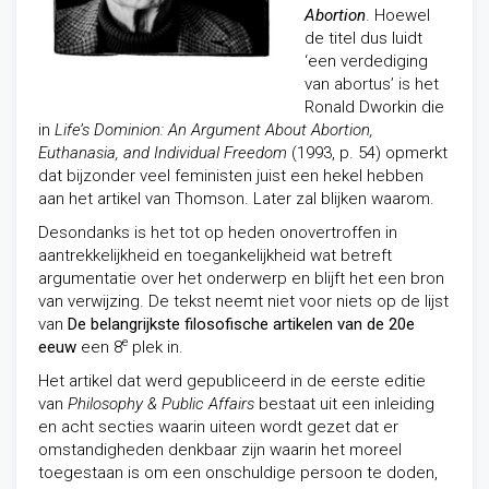
Abortion
. Hoewel
de titel dus luidt
‘een verdediging
van abortus’ is het
Ronald Dworkin die
in
Life’s Dominion: An Argument About Abortion,
Euthanasia, and Individual Freedom
(1993, p. 54) opmerkt
dat bijzonder veel feministen juist een hekel hebben
aan het artikel van Thomson. Later zal blijken waarom.
Desondanks is het tot op heden onovertroffen in
aantrekkelijkheid en toegankelijkheid wat betreft
argumentatie over het onderwerp en blijft het een bron
van verwijzing. De tekst neemt niet voor niets op de lijst
van
De belangrijkste filosofische artikelen van de 20e
e
eeuw
een 8
plek in.
Het artikel dat werd gepubliceerd in de eerste editie
van
Philosophy & Public Affairs
bestaat uit een inleiding
en acht secties waarin uiteen wordt gezet dat er
omstandigheden denkbaar zijn waarin het moreel
toegestaan is om een onschuldige persoon te doden,