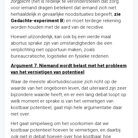
zorgplicht
(het is redelijk te veronderstellen dat zorg
voor iemand dragen betekent dat iemand zich niet
herhaaldelijk in gevaarlijke noodsituaties begeeft,
zie
Gedachte-experiment B
) en moet terdege rekening
worden houden met de aard van de recidive.
Hoewel uitzonderlijk, kan ook bij een vierde maal
abortus sprake zijn van omstandigheden die een
verplichting niet opportuun maken, zoals
bureaucratische, logistieke en fysieke redenen.
Argument 7. Niemand wordt belast met het probleem
van het vernietigen van potentieel
Waar de meeste abortusdiscussie zich richt op de
waarde van het ongeboren leven, dat uiteraard zijn zeer
bijzondere waarde heeft, en er een lang debat loopt op
welk moment er sprake is van het vernietigen van
kostbaar potentieel, gaat mijn hele argumentatie daar
niet over.
Het gaat simpelweg om het voorkomen dat we
kostbaar potentieel hoeven te vernietigen, en daarbij
ook niet in debat hoeven over hoe kostbaar, hoe