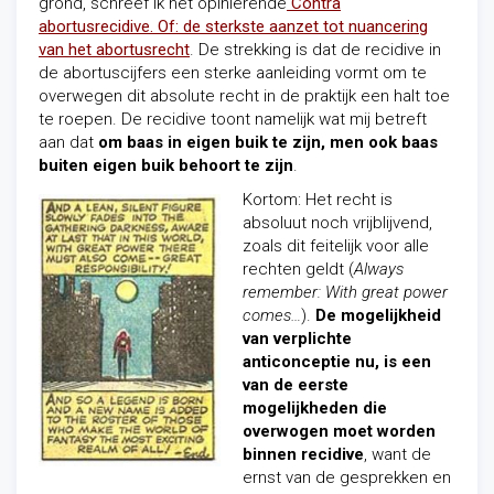
grond, schreef ik het opiniërende
Contra
abortusrecidive. Of: de sterkste aanzet tot nuancering
van het abortusrecht
. De strekking is dat de recidive in
de abortuscijfers een sterke aanleiding vormt om te
overwegen dit absolute recht in de praktijk een halt toe
te roepen. De recidive toont namelijk wat mij betreft
aan dat
om baas in eigen buik te zijn, men ook baas
buiten eigen buik behoort te zijn
.
Kortom: Het recht is
absoluut noch vrijblijvend,
zoals dit feitelijk voor alle
rechten geldt (
Always
remember: With great power
comes…
).
De mogelijkheid
van verplichte
anticonceptie nu, is een
van de eerste
mogelijkheden die
overwogen moet worden
binnen recidive
, want de
ernst van de gesprekken en