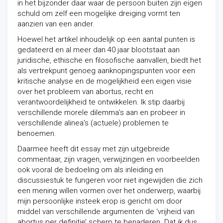
in het bijzonder daar waar de persoon buiten zijn eigen
schuld om zelf een mogelijke dreiging vormt ten
aanzien van een ander.
Hoewel het artikel inhoudelijk op een aantal punten is
gedateerd en al meer dan 40 jaar blootstaat aan
juridische, ethische en filosofische aanvallen, biedt het
als vertrekpunt genoeg aanknopingspunten voor een
kritische analyse en de mogelijkheid een eigen visie
over het probleem van abortus, recht en
verantwoordelijkheid te ontwikkelen. Ik stip daarbij
verschillende morele dilemma’s aan en probeer in
verschillende alinea’s (actuele) problemen te
benoemen.
Daarmee heeft dit essay met zijn uitgebreide
commentaar, zijn vragen, verwijzingen en voorbeelden
ook vooral de bedoeling om als inleiding en
discussiestuk te fungeren voor niet ingewijden die zich
een mening willen vormen over het onderwerp, waarbij
mijn persoonlijke insteek erop is gericht om door
middel van verschillende argumenten de ‘vrijheid van
abortus per definitie’ scherp te benaderen. Dat ik dus