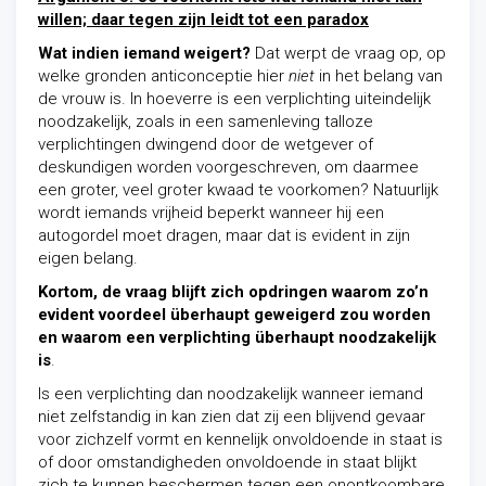
willen; daar tegen zijn leidt tot een paradox
Wat indien iemand weigert?
Dat werpt de vraag op, op
welke gronden anticonceptie hier
niet
in het belang van
de vrouw is. In hoeverre is een verplichting uiteindelijk
noodzakelijk, zoals in een samenleving talloze
verplichtingen dwingend door de wetgever of
deskundigen worden voorgeschreven, om daarmee
een groter, veel groter kwaad te voorkomen? Natuurlijk
wordt iemands vrijheid beperkt wanneer hij een
autogordel moet dragen, maar dat is evident in zijn
eigen belang.
Kortom, de vraag blijft zich opdringen waarom zo’n
evident voordeel überhaupt geweigerd zou worden
en waarom een verplichting überhaupt noodzakelijk
is
.
Is een verplichting dan noodzakelijk wanneer iemand
niet zelfstandig in kan zien dat zij een blijvend gevaar
voor zichzelf vormt en kennelijk onvoldoende in staat is
of door omstandigheden onvoldoende in staat blijkt
zich te kunnen beschermen tegen een onontkoombare