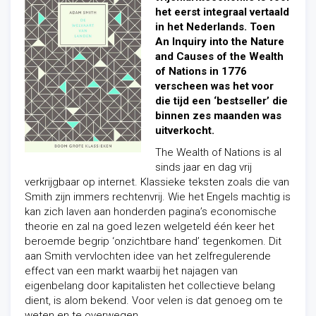
het eerst integraal vertaald
in het Nederlands. Toen
An Inquiry into the Nature
and Causes of the Wealth
of Nations
in 1776
verscheen was het voor
die tijd een ‘bestseller’ die
binnen zes maanden was
uitverkocht.
The Wealth of Nations
is al
sinds jaar en dag vrij
verkrijgbaar op internet. Klassieke teksten zoals die van
Smith zijn immers rechtenvrij. Wie het Engels machtig is
kan zich laven aan honderden pagina’s economische
theorie en zal na goed lezen welgeteld één keer het
beroemde begrip ‘onzichtbare hand’ tegenkomen. Dit
aan Smith vervlochten idee van het zelfregulerende
effect van een markt waarbij het najagen van
eigenbelang door kapitalisten het collectieve belang
dient, is alom bekend. Voor velen is dat genoeg om te
weten en te overwegen.