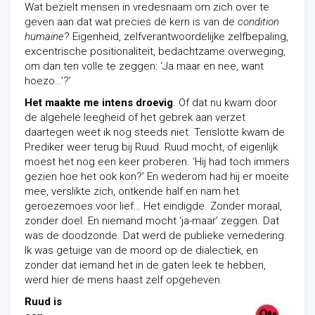
Wat bezielt mensen in vredesnaam om zich over te
geven aan dat wat precies de kern is van de
condition
humaine
? Eigenheid, zelfverantwoordelijke zelfbepaling,
excentrische positionaliteit, bedachtzame overweging,
om dan ten volle te zeggen: ‘Ja maar en nee, want
hoezo…’?’
Het maakte me intens droevig
. Of dat nu kwam door
de algehele leegheid of het gebrek aan verzet
daartegen weet ik nog steeds niet. Tenslotte kwam de
Prediker weer terug bij Ruud. Ruud mocht, of eigenlijk
moest het nog een keer proberen. ‘Hij had toch immers
gezien hoe het ook kon?’ En wederom had hij er moeite
mee, verslikte zich, ontkende half en nam het
geroezemoes voor lief… Het eindigde. Zonder moraal,
zonder doel. En niemand mocht ‘ja-maar’ zeggen. Dat
was de doodzonde. Dat werd de publieke vernedering.
Ik was getuige van de moord op de dialectiek, en
zonder dat iemand het in de gaten leek te hebben,
werd hier de mens haast zelf opgeheven.
Ruud is