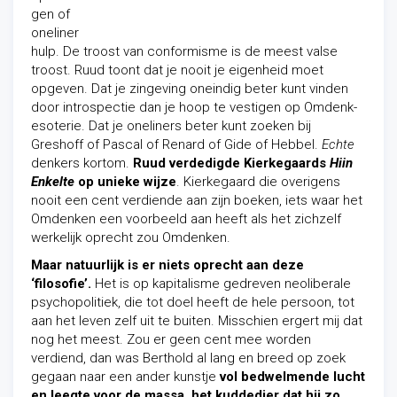
gen of
oneliner
hulp. De troost van conformisme is de meest valse
troost. Ruud toont dat je nooit je eigenheid moet
opgeven. Dat je zingeving oneindig beter kunt vinden
door introspectie dan je hoop te vestigen op Omdenk-
esoterie. Dat je oneliners beter kunt zoeken bij
Greshoff of Pascal of Renard of Gide of Hebbel.
Echte
denkers kortom.
Ruud verdedigde Kierkegaards
Hiin
Enkelte
op unieke wijze
. Kierkegaard die overigens
nooit een cent verdiende aan zijn boeken, iets waar het
Omdenken een voorbeeld aan heeft als het zichzelf
werkelijk oprecht zou Omdenken.
Maar natuurlijk is er niets oprecht aan deze
‘filosofie’.
Het is op kapitalisme gedreven neoliberale
psychopolitiek, die tot doel heeft de hele persoon, tot
aan het leven zelf uit te buiten. Misschien ergert mij dat
nog het meest. Zou er geen cent mee worden
verdiend, dan was Berthold al lang en breed op zoek
gegaan naar een ander kunstje
vol bedwelmende lucht
en leegte voor de massa, het kuddedier dat hij zo