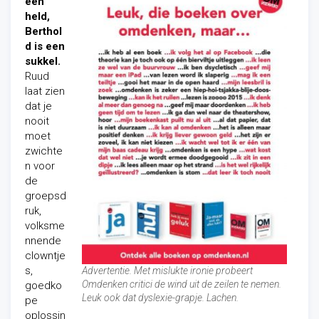
een
held,
Berthol
d is een
sukkel.
Ruud
laat zien
dat je
nooit
moet
zwichte
n voor
de
groepsd
ruk,
volksme
nnende
clowntje
s,
Advertentie. Met mislukte ironie probeert
Omdenken critici de wind uit de zeilen te nemen.
goedko
Leuk ook dat dyslexie-grapje. Lachen.
pe
oplossin