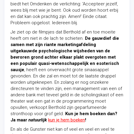
biedt het Omdenken de verlichting: ‘Accepteer jezelf,
wees blij met wie je bent. Ook oud worden hoort erbij
en dat kan ook prachtig zijn. Amen!’ Einde citaat.
Probleem opgelost. Iedereen blij.
Je ziet op de filmpjes dat Berthold af en toe moeite
heeft om niet in de lach te schieten.
De gauwdief die
samen met zijn riante marketingafdeling
uitgekauwde psychologische wijsheden van de
bevroren grond achter elkaar plakt overgoten met
een populair quasi-wetenschappelijk en esoterisch
sausje
, heeft een onverwacht grote sinaasappel
gevonden. En die zal en moet tot de laatste druppel
worden uitgeknepen. En zolang er nog onzekere
directeuren te vinden zijn, een management van een of
andere bank met teveel geld in de scholingskast of een
theater wat een gat in de programmering moet
opvullen, verkoopt Berthold zijn geparfumeerde
stronthoop voor grof geld.
Kun je hem boeken dan?
Ja maar
natuurlijk
kun je hem boeken
!
En als de Gunster niet kan of veel en veel en veel te