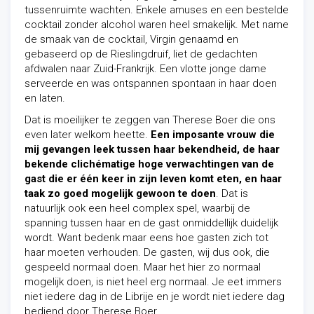
tussenruimte wachten. Enkele amuses en een bestelde
cocktail zonder alcohol waren heel smakelijk. Met name
de smaak van de cocktail, Virgin genaamd en
gebaseerd op de Rieslingdruif, liet de gedachten
afdwalen naar Zuid-Frankrijk. Een vlotte jonge dame
serveerde en was ontspannen spontaan in haar doen
en laten.
Dat is moeilijker te zeggen van Therese Boer die ons
even later welkom heette.
Een imposante vrouw die
mij gevangen leek tussen haar bekendheid, de haar
bekende clichématige hoge verwachtingen van de
gast die er één keer in zijn leven komt eten, en haar
taak zo goed mogelijk gewoon te doen
. Dat is
natuurlijk ook een heel complex spel, waarbij de
spanning tussen haar en de gast onmiddellijk duidelijk
wordt. Want bedenk maar eens hoe gasten zich tot
haar moeten verhouden. De gasten, wij dus ook, die
gespeeld normaal doen. Maar het hier zo normaal
mogelijk doen, is niet heel erg normaal. Je eet immers
niet iedere dag in de Librije en je wordt niet iedere dag
bediend door Therese Boer.