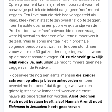
Op enig moment kwam hij met een opdracht voor het
aanwezige publiek die inhield dat je geen ‘nee’ mocht
zeggen. Een lieve man die zich had voorgesteld als
Ruud, bleek niet in staat te zijn overal ‘ja’ op te zeggen.
Toen hij achteloos na een publiekelijk standje van de
Prediker toch weer ‘nee’ antwoordde op een vraag,
werd hij overvallen door een afkeurend rumoer vanuit
de zaal. ‘Was hij soms mentaal niet in orde’? De
volgende persoon wist wat haar te doen stond. Een
vrouw van in de 30 gaf zonder enige tegenzin antwoord
op de meest absurde vragen.
Of ze zichzelf gruwelijk
lelijk vond? Ja, natuurlijk!
Ze mocht immers geen nee
zeggen van de Prediker…
Ik observeerde nog een aantal mensen
die zonder
schroom op alles ja bleven antwoorden
en toen
overviel me het besef dat ik getuige was van een
griezelig staaltje volksmennerij waarvan de ernst
nauwelijks onderschat kon worden.
Alsof Solomon
Asch nooit bestaan heeft; alsof Hannah Arendt nooit
Eichmann in Jerusalem
heeft geschreven
.