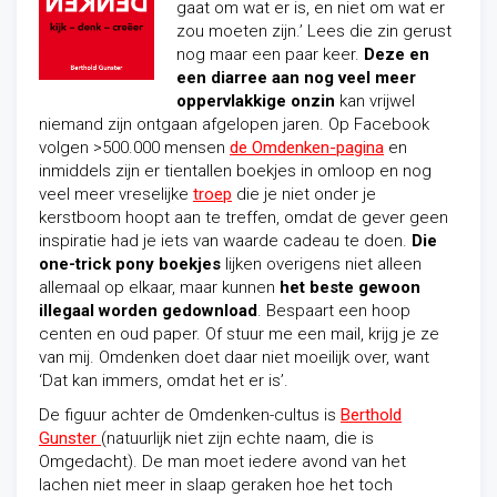
gaat om wat er is, en niet om wat er
zou moeten zijn.’ Lees die zin gerust
nog maar een paar keer.
Deze en
een diarree aan nog veel meer
oppervlakkige onzin
kan vrijwel
niemand zijn ontgaan afgelopen jaren. Op Facebook
volgen >500.000 mensen
de Omdenken-pagina
en
inmiddels zijn er tientallen boekjes in omloop en nog
veel meer vreselijke
troep
die je niet onder je
kerstboom hoopt aan te treffen, omdat de gever geen
inspiratie had je iets van waarde cadeau te doen.
Die
one-trick pony boekjes
lijken overigens niet alleen
allemaal op elkaar, maar kunnen
het beste gewoon
illegaal worden gedownload
. Bespaart een hoop
centen en oud paper. Of stuur me een mail, krijg je ze
van mij. Omdenken doet daar niet moeilijk over, want
‘Dat kan immers, omdat het er is’.
De figuur achter de Omdenken-cultus is
Berthold
Gunster
(natuurlijk niet zijn echte naam, die is
Omgedacht). De man moet iedere
avond van het
lachen niet meer in slaap geraken hoe het toch