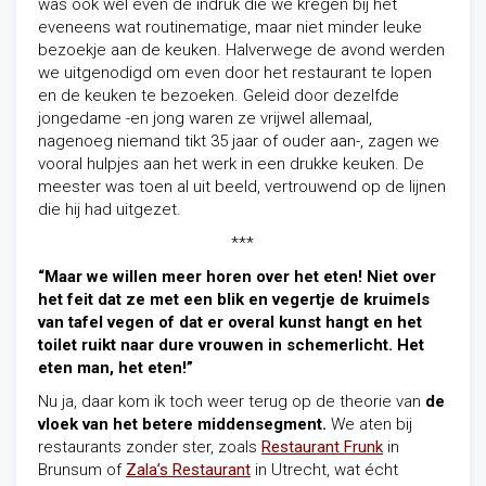
was ook wel even de indruk die we kregen bij het
eveneens wat routinematige, maar niet minder leuke
bezoekje aan de keuken. Halverwege de avond werden
we uitgenodigd om even door het restaurant te lopen
en de keuken te bezoeken. Geleid door dezelfde
jongedame -en jong waren ze vrijwel allemaal,
nagenoeg niemand tikt 35 jaar of ouder aan-, zagen we
vooral hulpjes aan het werk in een drukke keuken. De
meester was toen al uit beeld, vertrouwend op de lijnen
die hij had uitgezet.
***
“Maar we willen meer horen over het eten! Niet over
het feit dat ze met een blik en vegertje de kruimels
van tafel vegen of dat er overal kunst hangt en het
toilet ruikt naar dure vrouwen in schemerlicht. Het
eten man, het eten!”
Nu ja, daar kom ik toch weer terug op de theorie van
de
vloek van het betere middensegment.
We aten bij
restaurants zonder ster, zoals
Restaurant Frunk
in
Brunsum of
Zala’s Restaurant
in Utrecht, wat écht