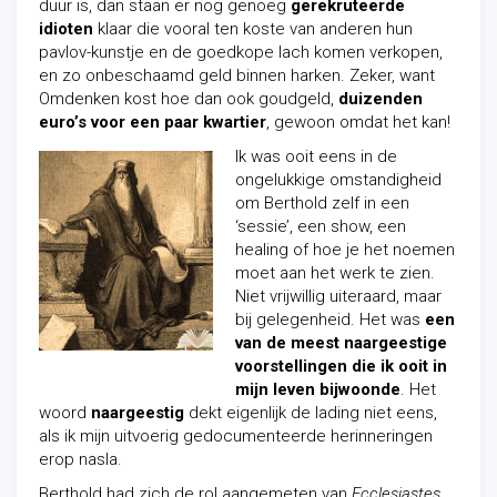
duur is, dan staan er nog genoeg
gerekruteerde
idioten
klaar die vooral ten koste van
anderen
hun
pavlov-kunstje en de goedkope lach komen verkopen,
en zo onbeschaamd geld binnen harken. Zeker, want
Omdenken kost hoe dan ook goudgeld,
duizenden
euro’s voor een paar kwartier
, gewoon omdat het kan!
Ik was ooit eens in de
ongelukkige omstandigheid
om Berthold zelf in een
‘sessie’, een show, een
healing of hoe je het noemen
moet aan het werk te zien.
Niet vrijwillig uiteraard, maar
bij gelegenheid. Het was
een
van de meest naargeestige
voorstellingen die ik ooit in
mijn leven bijwoonde
. Het
woord
naargeestig
dekt eigenlijk de lading niet eens,
als ik mijn uitvoerig gedocumenteerde herinneringen
erop nasla.
Berthold had zich de rol aangemeten van
Ecclesiastes.