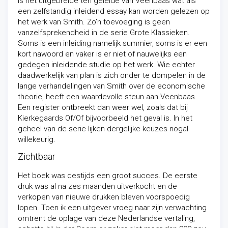
is het uitgebreide ten geleide van Veenbaas wat als
een zelfstandig inleidend essay kan worden gelezen op
het werk van Smith. Zo’n toevoeging is geen
vanzelfsprekendheid in de serie Grote Klassieken.
Soms is een inleiding namelijk summier, soms is er een
kort nawoord en vaker is er niet of nauwelijks een
gedegen inleidende studie op het werk. Wie echter
daadwerkelijk van plan is zich onder te dompelen in de
lange verhandelingen van Smith over de economische
theorie, heeft een waardevolle steun aan Veenbaas.
Een register ontbreekt dan weer wel, zoals dat bij
Kierkegaards
Of/Of
bijvoorbeeld het geval is. In het
geheel van de serie lijken dergelijke keuzes nogal
willekeurig.
Zichtbaar
Het boek was destijds een groot succes. De eerste
druk was al na zes maanden uitverkocht en de
verkopen van nieuwe drukken bleven voorspoedig
lopen. Toen ik een uitgever vroeg naar zijn verwachting
omtrent de oplage van deze Nederlandse vertaling,