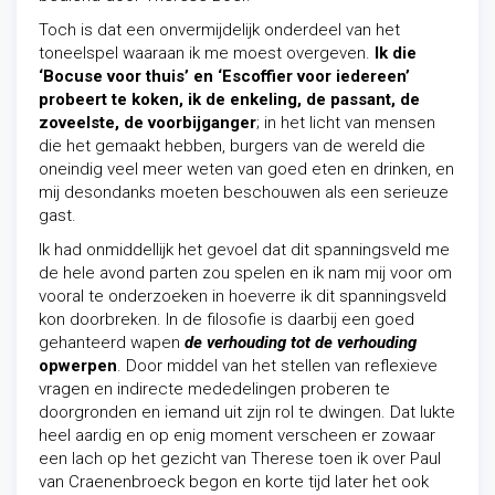
Toch is dat een onvermijdelijk onderdeel van het
toneelspel waaraan ik me moest overgeven.
Ik die
‘Bocuse voor thuis’ en ‘Escoffier voor iedereen’
probeert te koken, ik de enkeling, de passant, de
zoveelste, de voorbijganger
; in het licht van mensen
die het gemaakt hebben, burgers van de wereld die
oneindig veel meer weten van goed eten en drinken, en
mij desondanks moeten beschouwen als een serieuze
gast.
Ik had onmiddellijk het gevoel dat dit spanningsveld me
de hele avond parten zou spelen en ik nam mij voor om
vooral te onderzoeken in hoeverre ik dit spanningsveld
kon doorbreken. In de filosofie is daarbij een goed
gehanteerd wapen
de verhouding tot de verhouding
opwerpen
. Door middel van het stellen van reflexieve
vragen en indirecte mededelingen proberen te
doorgronden en iemand uit zijn rol te dwingen. Dat lukte
heel aardig en op enig moment verscheen er zowaar
een lach op het gezicht van Therese toen ik over Paul
van Craenenbroeck begon en korte tijd later het ook