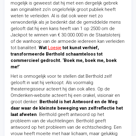
mogelijk is geweest dat hij met een dergelijk gebrek
aan originaliteit zo’n ongelofelijk groot publiek heeft
weten te verleiden. Al is dat ook weer niet zo
verwonderlijk als je bedenkt dat de gemiddelde mens
gelooft dat hij een kans heeft van 1 op 2500 om de
Jackpot te winnen van € 30.000.000 in de Staatsloterij
of de wanhoop van de armoede iedereen kan verleiden
tot banaliteit.
Wat
Loesje
tot kunst verhief,
transformeerde Berthold schaamteloos tot
commercieel gedrocht. ‘Boek me, boek me, boek
me!’
Het is onmogelijk voor te stellen dat Berthold zelf
gelooft in wat hij verkoopt. Als voormalig
theaterregisseur acteert hij dan ook alles. Op de
Omdenken-website acteert hij een orakel, visionair en
groot denker.
Berthold is het Antwoord en de Weg
daar waar de kleinste beweging van zelfreflectie het
laat afweten
. Berthold geeft antwoord op het
probleem van de vluchtelingen. Berthold geeft
antwoord op het probleem van de echtscheiding. Een
vrouw heeft moeite met haar lichaam, maar gelukkig