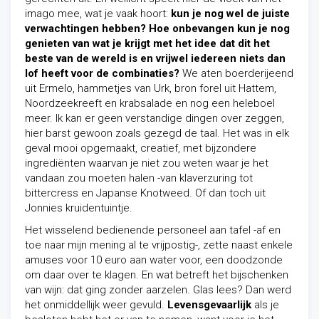
imago mee, wat je vaak hoort:
kun je nog wel de juiste
verwachtingen hebben? Hoe onbevangen kun je nog
genieten van wat je krijgt met het idee dat dit het
beste van de wereld is en vrijwel iedereen niets dan
lof heeft voor de combinaties?
We aten boerderijeend
uit Ermelo, hammetjes van Urk, bron forel uit Hattem,
Noordzeekreeft en krabsalade en nog een heleboel
meer. Ik kan er geen verstandige dingen over zeggen,
hier barst gewoon zoals gezegd de taal. Het was in elk
geval mooi opgemaakt, creatief, met bijzondere
ingrediënten waarvan je niet zou weten waar je het
vandaan zou moeten halen -van klaverzuring tot
bittercress en Japanse Knotweed. Of dan toch uit
Jonnies kruidentuintje.
Het wisselend bedienende personeel aan tafel
-af en
toe naar mijn mening al te vrijpostig-,
zette naast enkele
amuses voor 10 euro aan water voor, een doodzonde
om daar over te klagen. En wat betreft het bijschenken
van wijn: dat ging zonder aarzelen. Glas lees? Dan werd
het onmiddellijk weer gevuld.
Levensgevaarlijk
als je