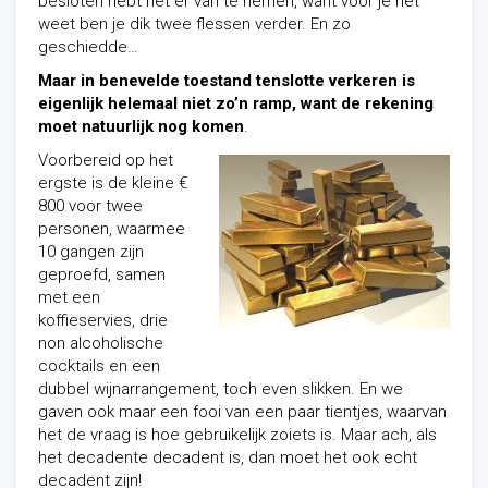
besloten hebt het er van te nemen, want voor je het
weet ben je dik twee flessen verder. En zo
geschiedde…
Maar in benevelde toestand tenslotte verkeren is
eigenlijk helemaal niet zo’n ramp, want de rekening
moet natuurlijk nog komen
.
Voorbereid op het
ergste is de kleine €
800 voor twee
personen, waarmee
10 gangen zijn
geproefd, samen
met een
koffieservies, drie
non alcoholische
cocktails en een
dubbel wijnarrangement, toch even slikken. En we
gaven ook maar een fooi van een paar tientjes, waarvan
het de vraag is hoe gebruikelijk zoiets is. Maar ach, als
het decadente decadent is, dan moet het ook echt
decadent zijn!