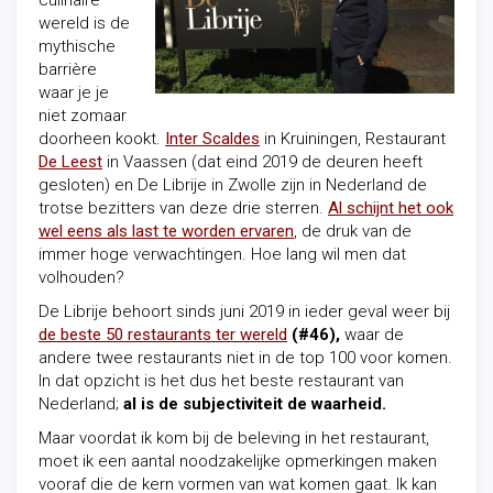
culinaire
wereld is de
mythische
barrière
waar je je
niet zomaar
doorheen kookt.
Inter Scaldes
in Kruiningen, Restaurant
De Leest
in Vaassen (dat eind 2019 de deuren heeft
gesloten) en De Librije in Zwolle zijn in Nederland de
trotse bezitters van deze drie sterren.
Al schijnt het ook
wel eens als last te worden ervaren
, de druk van de
immer hoge verwachtingen. Hoe lang wil men dat
volhouden?
De Librije behoort sinds juni 2019 in ieder geval weer bij
de beste 50 restaurants ter wereld
(#46),
waar de
andere twee restaurants niet in de top 100 voor komen.
In dat opzicht is het dus het beste restaurant van
Nederland;
al is de subjectiviteit de waarheid.
Maar voordat ik kom bij de beleving in het restaurant,
moet ik een aantal noodzakelijke opmerkingen maken
vooraf die de kern vormen van wat komen gaat. Ik kan