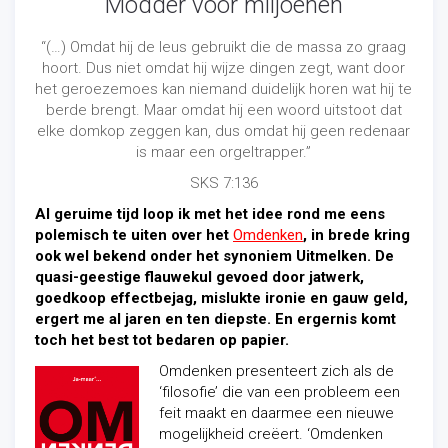
Modder voor miljoenen
“(…) Omdat hij de leus gebruikt die de massa zo graag
hoort. Dus niet omdat hij wijze dingen zegt, want door
het geroezemoes kan niemand duidelijk horen wat hij te
berde brengt. Maar omdat hij een woord uitstoot dat
elke domkop zeggen kan, dus omdat hij geen redenaar
is maar een orgeltrapper.”
SKS 7:136
Al geruime tijd loop ik met het idee rond me eens
polemisch te uiten over het
Omdenken
, in brede kring
ook wel bekend onder het synoniem Uitmelken. De
quasi-geestige flauwekul gevoed door jatwerk,
goedkoop effectbejag, mislukte ironie en gauw geld,
ergert me al jaren en ten diepste. En ergernis komt
toch het best tot bedaren op papier.
Omdenken presenteert zich als de
‘filosofie’ die van een probleem een
feit maakt en daarmee een nieuwe
mogelijkheid creëert. ‘Omdenken