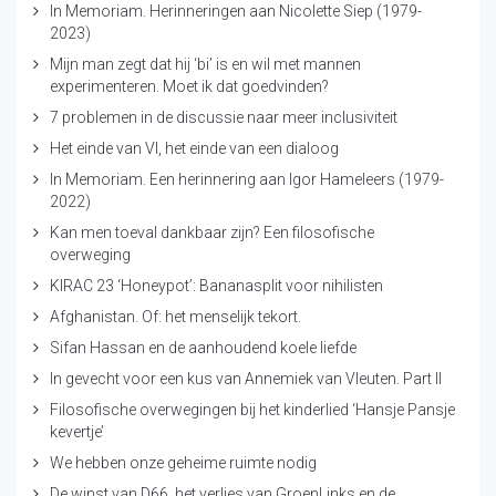
In Memoriam. Herinneringen aan Nicolette Siep (1979-
2023)
Mijn man zegt dat hij ‘bi’ is en wil met mannen
experimenteren. Moet ik dat goedvinden?
7 problemen in de discussie naar meer inclusiviteit
Het einde van VI, het einde van een dialoog
In Memoriam. Een herinnering aan Igor Hameleers (1979-
2022)
Kan men toeval dankbaar zijn? Een filosofische
overweging
KIRAC 23 ‘Honeypot’: Bananasplit voor nihilisten
Afghanistan. Of: het menselijk tekort.
Sifan Hassan en de aanhoudend koele liefde
In gevecht voor een kus van Annemiek van Vleuten. Part II
Filosofische overwegingen bij het kinderlied ‘Hansje Pansje
kevertje’
We hebben onze geheime ruimte nodig
De winst van D66, het verlies van GroenLinks en de