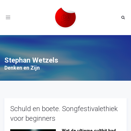
Toggle
navigation
Stephan Wetzels
Denken en Zijn
Schuld en boete. Songfestivalethiek
voor beginners
Wat de ultieme culthit had