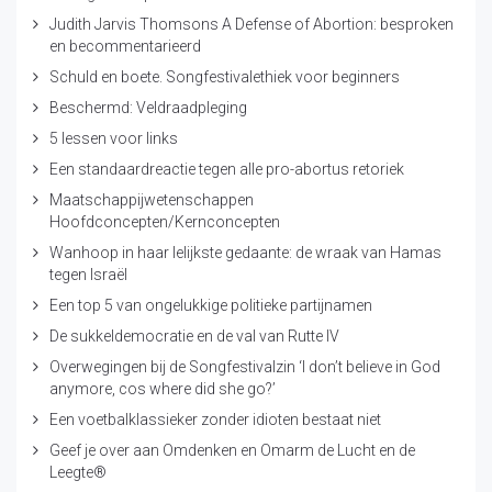
Judith Jarvis Thomsons A Defense of Abortion: besproken
en becommentarieerd
Schuld en boete. Songfestivalethiek voor beginners
Beschermd: Veldraadpleging
5 lessen voor links
Een standaardreactie tegen alle pro-abortus retoriek
Maatschappijwetenschappen
Hoofdconcepten/Kernconcepten
Wanhoop in haar lelijkste gedaante: de wraak van Hamas
tegen Israël
Een top 5 van ongelukkige politieke partijnamen
De sukkeldemocratie en de val van Rutte IV
Overwegingen bij de Songfestivalzin ‘I don’t believe in God
anymore, cos where did she go?’
Een voetbalklassieker zonder idioten bestaat niet
Geef je over aan Omdenken en Omarm de Lucht en de
Leegte®