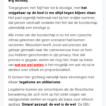
erg dichtbij.
Toegegeven, het ‘blijf hier tot ik doodga’, met
het
snijgebaar op de keel is me altijd tegen blijven staan
.
Het past eigenlijk helemaal niet bij het vrolijke nummer,
dat plezier uitstraalt ondanks het feit dat de boodschap
uiteindelijk een ernstige is.
Alle ironie van die boodschap is nu tot een cynische
climax gekomen die geen scenarist had kunnen
verzinnen. Misschien heeft Joost wel precies dat
gebaar gemaakt naar die cameravrouw toen ze hem
zou hebben geschonden in zijn privacy. Hoe dat
precies is gegaan, weten we nog niet, maar op basis
van
wat we wel weten
is het mogelijk om wat vrij na te
denken over ethiek en proportionaliteit.
Er botsen hier grofweg namelijk twee stromingen met
elkaar:
legalisme en utilitarisme.
Legalisme kunnen we omschrijven als de filosofische
benadering die zich richt op het strikt volgen van
vastgestelde wetten en regels als basis voor ethisch
gedrag.
Simpel gezegd: de wet is de wet
. De EBU