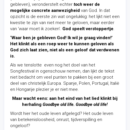
gebleven), veronderstelt echter
toch
weer de
mogelijke concrete aanwezigheid
van God. In dat
opzicht is de eerste zin wat ongelukkig: het lijkt niet een
kwestie te zijn van niet meer te geloven, maar eerder
van ‘waar moet ik zoeken’.
God speelt verstoppertje
.
‘Waar ben je gebleven God! Ik wil je graag vinden!’
Het klinkt als een roep weer te kunnen geloven als
God zich laat zien, niet als een geloof dat verdwenen
is.
Als we tenslotte even nog het doel van het
Songfestival in ogenschouw nemen, dan lijkt de tekst
niet bedacht om veel punten te pakken bij een groot
deel van christelijk Europa. Spanje, Polen, Portugal, Italië
en Hongarije plezier je er niet mee.
Maar wacht eens: aan het eind van het lied klinkt bij
herhaling
Goodbye old life.
Goodbye old life!
Wordt hier het oude leven afgelegd? Het oude leven
van betekenisloosheid, onrust, tijdverspilling en
ongeloof?