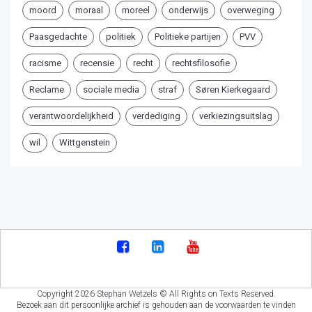
moord
moraal
moreel
onderwijs
overweging
Paasgedachte
politiek
Politieke partijen
PVV
racisme
recensie
recht
rechtsfilosofie
Reclame
sociale media
straf
Søren Kierkegaard
verantwoordelijkheid
verdediging
verkiezingsuitslag
wil
Wittgenstein
Copyright 2026 Stephan Wetzels © All Rights on Texts Reserved.
Bezoek aan dit persoonlijke archief is gehouden aan de voorwaarden te vinden