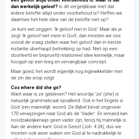
een geloof
altijd
onder voorbehoud is. Maar is dat
dan werkelijk geloof?
Is dit vergelijkbaar met dat
iedere belofte altijd onder voorbehoud is? Heffen we
daarmee het hele idee van de belofte niet op?
Je kunt wel zeggen: ‘Ik geloof niet in God.’ Maar als je
zegt ‘ik geloof
niet meer
in God’, dan moeten we ons
vooral de vraag stellen waar het geloof dan in eerste
instantie überhaupt betrekking op had. Niet op een
doorleefd en beproefd relationeel idee kennelijk, maar
hooguit op een leeg en vervangbaar concept.
Maar goed, het wordt eigenlijk nog ingewikkelder met
de zin die erop volgt:
Cos where did she go?
Want waar is ze gebleven? Het woordje ‘ze’ (she) is
natuurlijk grammaticaal opvallend. Ook in het Engels is
God ‘een mannelijk’ woord. De Bijbel bevat ongeveer
170 verwijzingen naar God als de ‘Vader’. En iemand kan
noodzakelijkerwijs geen vader zijn, tenzij hij mannelijk is.
Aan de andere kant: God is Geest (Joh. 4:24), dus we
moeten ook weer waken om God al te nadrukkelijk te