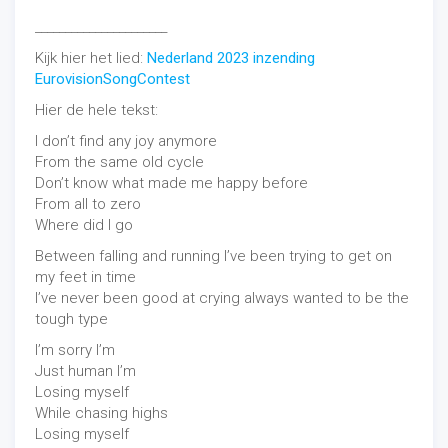
______________________
Kijk hier het lied:
Nederland 2023 inzending
EurovisionSongContest
Hier de hele tekst:
I don’t find any joy anymore
From the same old cycle
Don’t know what made me happy before
From all to zero
Where did I go
Between falling and running I’ve been trying to get on
my feet in time
I’ve never been good at crying always wanted to be the
tough type
I’m sorry I’m
Just human I’m
Losing myself
While chasing highs
Losing myself