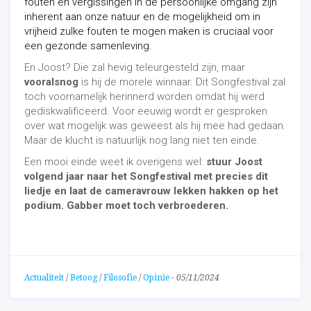
fouten en vergissingen in de persoonlijke omgang zijn
inherent aan onze natuur en de mogelijkheid om in
vrijheid zulke fouten te mogen maken is cruciaal voor
een gezonde samenleving.
En Joost? Die zal hevig teleurgesteld zijn, maar
vooralsnog
is hij de morele winnaar. Dit Songfestival zal
toch voornamelijk herinnerd worden omdat hij werd
gediskwalificeerd. Voor eeuwig wordt er gesproken
over wat mogelijk was geweest als hij mee had gedaan.
Maar de klucht is natuurlijk nog lang niet ten einde.
Een mooi einde weet ik overigens wel:
stuur Joost
volgend jaar naar het Songfestival met precies dit
liedje en laat de cameravrouw lekken hakken op het
podium. Gabber moet toch verbroederen.
Actualiteit
/
Betoog
/
Filosofie
/
Opinie
-
05/11/2024