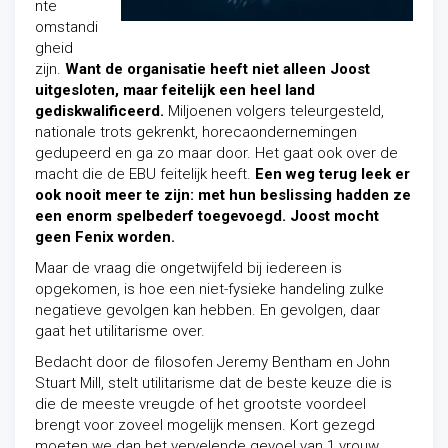
nte
omstandi
gheid
zijn.
Want de organisatie heeft niet alleen Joost
uitgesloten, maar feitelijk een heel land
gediskwalificeerd.
Miljoenen volgers teleurgesteld,
nationale trots gekrenkt, horecaondernemingen
gedupeerd en ga zo maar door. Het gaat ook over de
macht die de EBU feitelijk heeft.
Een weg terug leek er
ook nooit meer te zijn: met hun beslissing hadden ze
een enorm spelbederf toegevoegd. Joost mocht
geen Fenix worden.
Maar de vraag die ongetwijfeld bij iedereen is
opgekomen, is hoe een niet-fysieke handeling zulke
negatieve gevolgen kan hebben. En gevolgen, daar
gaat het utilitarisme over.
Bedacht door de filosofen Jeremy Bentham en John
Stuart Mill, stelt utilitarisme dat de beste keuze die is
die de meeste vreugde of het grootste voordeel
brengt voor zoveel mogelijk mensen. Kort gezegd
moeten we dan het vervelende gevoel van 1 vrouw