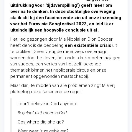
uitdrukking voor ‘tijdsverspilling’) geeft meer om
over na te denken. In deze stichtelijke overweging
sta ik stil bij één fascinerende zin uit onze inzending
voor het Eurovisie Songfestival 2023, en leid ik er
uiteindelijk een hoopvolle conclusie uit af.
Het lied gezongen door Mia Nicolai en Dion Cooper
heeft denk ik de bedoeling
een existentiële crisis
uit
te drukken. Geen vreugde meer zien; overvraagd
worden door het leven; het onder druk moeten najagen
van succes, een verlies van het zelf: bekende
thematiek binnen het neoliberale circus en onze
permanent opgewonden maatschappij.
Maar dan, te midden van alle problemen zingt Mia vrij
plotseling deze fascinerende regel:
I don’t believe in God anymore
Ik geloof niet meer in God
Cos where did she go?
Want waar is ze gebleven?