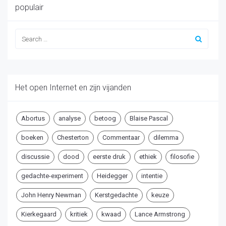
populair
Het open Internet en zijn vijanden
Abortus
analyse
betoog
Blaise Pascal
boeken
Chesterton
Commentaar
dilemma
discussie
dood
eerste druk
ethiek
filosofie
gedachte-experiment
Heidegger
intentie
John Henry Newman
Kerstgedachte
keuze
Kierkegaard
kritiek
kwaad
Lance Armstrong