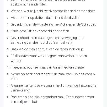
zoektocht naar identiteit
Wetzels’ werkelijkheid: zetelvoorspellingen die er toe doen!
Het monster op de fiets dat het kind deed vallen
GroenLinks en de worsteling met Achilles en de Schildpad
Kruisigem. Of: de voorbeeldige christen
Never shoot the messenger: een overweging naar
aanleiding van de moord op Samuel Paty
Saskia Noort en abortus: van de regen in de drup
11 filosofen waar we voorgoed van verlost moeten
worden
In gevecht voor een kus van Annemiek van Vleuten
Nemo op zoek naar zichzelf: de zaak van 3 iMacs voor 6
euro
Argumenten ter overweging in het licht van de ‘historische
vernieldrang’
Racisme als foutieve grondoorzaak: Een fundering voor
een eerlijker debat