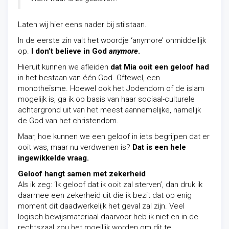
Laten wij hier eens nader bij stilstaan.
In de eerste zin valt het woordje ‘anymore’ onmiddellijk
op.
I don’t believe in God
anymore
.
Hieruit kunnen we afleiden
dat Mia ooit een geloof had
in het bestaan van één God. Oftewel, een
monotheïsme. Hoewel ook het Jodendom of de islam
mogelijk is, ga ik op basis van haar sociaal-culturele
achtergrond uit van het meest aannemelijke, namelijk
de God van het christendom.
Maar, hoe kunnen we een geloof in iets begrijpen dat er
ooit was, maar nu verdwenen is?
Dat is een hele
ingewikkelde vraag.
Geloof hangt samen met zekerheid
Als ik zeg: ‘Ik geloof dat ik ooit zal sterven’, dan druk ik
daarmee een zekerheid uit die ik bezit dat op enig
moment dit daadwerkelijk het geval zal zijn. Veel
logisch bewijsmateriaal daarvoor heb ik niet en in de
rechtszaal zou het moeilijk worden om dit te