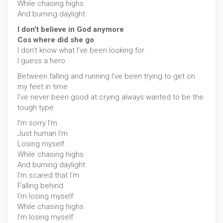
While chasing highs
And burning daylight
I don’t believe in God anymore
Cos where did she go
I don’t know what I’ve been looking for
I guess a hero
Between falling and running I’ve been trying to get on
my feet in time
I’ve never been good at crying always wanted to be the
tough type
I’m sorry I’m
Just human I’m
Losing myself
While chasing highs
And burning daylight
I’m scared that I’m
Falling behind
I’m losing myself
While chasing highs
I’m losing myself