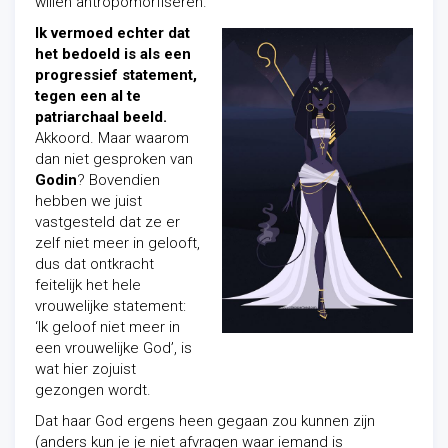
willen antropomorfiseren.
Ik vermoed echter dat
het bedoeld is als een
progressief statement,
tegen een al te
patriarchaal
beeld.
Akkoord. Maar waarom
dan niet gesproken van
Godin
? Bovendien
hebben we juist
vastgesteld dat ze er
zelf niet meer in gelooft,
dus dat ontkracht
feitelijk het hele
vrouwelijke statement:
‘Ik geloof niet meer in
een vrouwelijke God’, is
wat hier zojuist
gezongen wordt.
Dat haar God ergens heen gegaan zou kunnen zijn
(anders kun je je niet afvragen waar iemand is