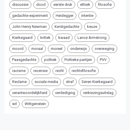
discussie
dood
eerste druk
ethiek
filosofie
gedachte-experiment
Heidegger
intentie
John Henry Newman
Kerstgedachte
keuze
Kierkegaard
kritiek
kwaad
Lance Armstrong
moord
moraal
moreel
onderwijs
overweging
Paasgedachte
politiek
Politieke partijen
PVV
racisme
recensie
recht
rechtsfilosofie
Reclame
sociale media
straf
Søren Kierkegaard
verantwoordelijkheid
verdediging
verkiezingsuitslag
wil
Wittgenstein