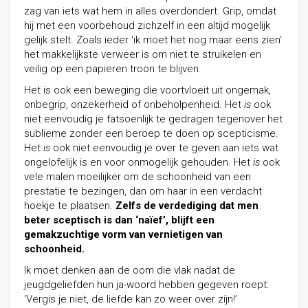
zag van iets wat hem in alles overdondert. Grip, omdat
hij met een voorbehoud zichzelf in een altijd mogelijk
gelijk stelt. Zoals ieder ‘ik moet het nog maar eens zien’
het makkelijkste verweer is om niet te struikelen en
veilig op een papieren troon te blijven.
Het is ook een beweging die voortvloeit uit ongemak,
onbegrip, onzekerheid of onbeholpenheid. Het
is
ook
niet eenvoudig je fatsoenlijk te gedragen tegenover het
sublieme zonder een beroep te doen op scepticisme.
Het
is
ook niet eenvoudig je over te geven aan iets wat
ongelofelijk is en voor onmogelijk gehouden. Het
is
ook
vele malen moeilijker om de schoonheid van een
prestatie te bezingen, dan om haar in een verdacht
hoekje te plaatsen.
Zelfs de verdediging dat men
beter sceptisch is dan ‘naïef’, blijft een
gemakzuchtige vorm van vernietigen van
schoonheid.
Ik moet denken aan de oom die vlak nadat de
jeugdgeliefden hun ja-woord hebben gegeven roept:
‘Vergis je niet, de liefde kan zo weer over zijn!’