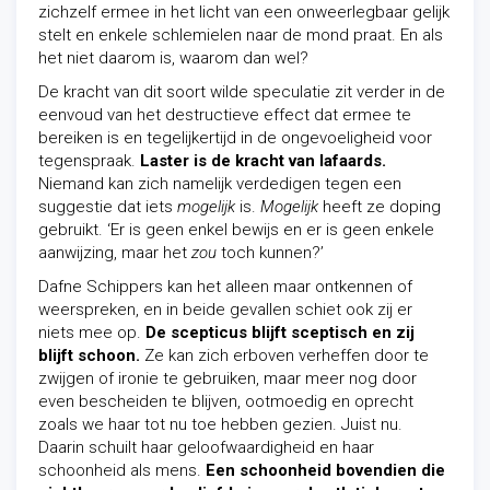
zichzelf ermee in het licht van een onweerlegbaar gelijk
stelt en enkele schlemielen naar de mond praat. En als
het niet daarom is, waarom dan wel?
De kracht van dit soort wilde speculatie zit verder in de
eenvoud van het destructieve effect dat ermee te
bereiken is en tegelijkertijd in de ongevoeligheid voor
tegenspraak.
Laster is de kracht van lafaards.
Niemand kan zich namelijk verdedigen tegen een
suggestie dat iets
mogelijk
is.
Mogelijk
heeft ze doping
gebruikt. ‘Er is geen enkel bewijs en er is geen enkele
aanwijzing, maar het
zou
toch kunnen?’
Dafne Schippers kan het alleen maar ontkennen of
weerspreken, en in beide gevallen schiet ook zij er
niets mee op.
De scepticus blijft sceptisch en zij
blijft schoon.
Ze kan zich erboven verheffen door te
zwijgen of ironie te gebruiken, maar meer nog door
even bescheiden te blijven, ootmoedig en oprecht
zoals we haar tot nu toe hebben gezien. Juist nu.
Daarin schuilt haar geloofwaardigheid en haar
schoonheid als mens.
Een schoonheid bovendien die