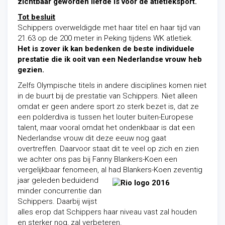
zichtbaar geworden liefde is voor de atletieksport.
Tot besluit
Schippers overweldigde met haar titel en haar tijd van
21.63 op de 200 meter in Peking tijdens WK atletiek.
Het is zover ik kan bedenken de beste individuele
prestatie die ik ooit van een Nederlandse vrouw heb
gezien.
Zelfs Olympische titels in andere disciplines komen niet
in de buurt bij de prestatie van Schippers. Niet alleen
omdat er geen andere sport zo sterk bezet is, dat ze
een polderdiva is tussen het louter buiten-Europese
talent, maar vooral omdat het ondenkbaar is dat een
Nederlandse vrouw dit deze eeuw nog gaat
overtreffen. Daarvoor staat dit te veel op zich en zien
we achter ons pas bij Fanny Blankers-Koen een
vergelijkbaar fenomeen, al had Blankers-Koen
zeventig
jaar geleden beduidend
minder concurrentie dan
Schippers. Daarbij wijst
alles erop dat Schippers haar niveau vast zal houden
en sterker nog, zal verbeteren.