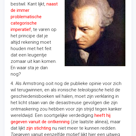
bestwil. Kant lijkt,
naast
de immer
problematische
categorische
imperatief
, te varen op
het principe dat je
altijd rekening moet
houden met het feit
dat een leugentje
zomaar uit kan komen.
En waar sta je dan
nog?
4. Als Armstrong ooit nog de publieke opinie voor zich
wil terugwinnen, en als ironische
teleologische
held de
geschiedenisboeken wil halen, moet zijn verklaring in
het licht staan van de desastreuse gevolgen die zijn
ontmaskering zou hebben voor zijn strijd tegen kanker
wereldwijd. Een soortgelijke verdediging
heeft hij
gegeven vanuit de ontkenning
(zie laatste alinea), maar
dat lijkt
zijn stichting
nu niet meer te kunnen redden.
Toegeven
vanuit eenzelfde motief lijkt hier een uitweg