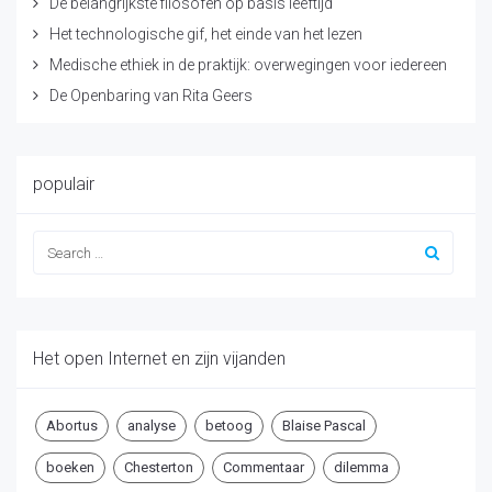
De belangrijkste filosofen op basis leeftijd
Het technologische gif, het einde van het lezen
Medische ethiek in de praktijk: overwegingen voor iedereen
De Openbaring van Rita Geers
populair
Het open Internet en zijn vijanden
Abortus
analyse
betoog
Blaise Pascal
boeken
Chesterton
Commentaar
dilemma