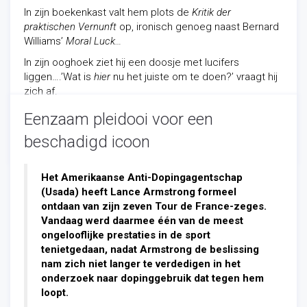
In zijn boekenkast valt hem plots de
Kritik der
praktischen Vernunft
op, ironisch genoeg naast Bernard
Williams’
Moral Luck…
In zijn ooghoek ziet hij een doosje met lucifers
liggen….’Wat is
hier
nu het juiste om te doen?’ vraagt hij
zich af.
Eenzaam pleidooi voor een
beschadigd icoon
Actualiteit
/
Filosofie
-
10/15/2012
Het Amerikaanse Anti-Dopingagentschap
(Usada) heeft Lance Armstrong formeel
ontdaan van zijn zeven Tour de France-zeges.
Vandaag werd daarmee één van de meest
ongeloofl
ijke prestaties in de sport
tenietgedaan, nadat Armstrong de beslissing
nam zich niet langer te verdedigen in het
onderzoek naar dopinggebruik dat tegen hem
loopt.