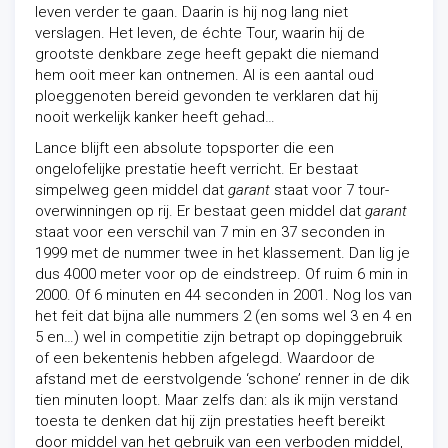
leven verder te gaan. Daarin is hij nog lang niet
verslagen. Het leven, de échte Tour, waarin hij de
grootste denkbare zege heeft gepakt die niemand
hem ooit meer kan ontnemen. Al is een aantal oud
ploeggenoten bereid gevonden te verklaren dat hij
nooit werkelijk kanker heeft gehad…
Lance blijft een absolute topsporter die een
ongelofelijke prestatie heeft verricht. Er bestaat
simpelweg geen middel dat
garant
staat voor 7 tour-
overwinningen op rij. Er bestaat geen middel dat
garant
staat voor een verschil van 7 min en 37 seconden in
1999 met de nummer twee in het klassement. Dan lig je
dus 4000 meter voor op de eindstreep. Of ruim 6 min in
2000. Of 6 minuten en 44 seconden in 2001. Nog los van
het feit dat bijna alle nummers 2 (en soms wel 3 en 4 en
5 en…) wel in competitie zijn betrapt op dopinggebruik
of een bekentenis hebben afgelegd. Waardoor de
afstand met de eerstvolgende ‘schone’ renner in de dik
tien minuten loopt. Maar zelfs dan: als ik mijn verstand
toesta te denken dat hij zijn prestaties heeft bereikt
door middel van het gebruik van een verboden middel,