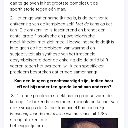
dan te geloven in
het grootste com
plot uit de
sporthistorie tegen één man.
2. Het enige wat er namelijk nog is, is de pertinente
ontkenning van de kampioen zelf.
Met de hand op het
hart
. Die ontkenning is fascinerend en brengt een
aantal grote filosofische en psychologische
moeilijkheden met zich mee. Hoewel het verleidelijk is
in te gaan op het probleem van waarheid en
subjectiviteit als synthese van het irrationele,
gesymboliseerd door de enkeling die de strijd blijft
voeren tegen het systeem, wil ik een specifieker
probleem bespreken dat ermee samenhangt.
Kan een leugen gerechtvaardigd zijn, indien haar
effect bijzonder ten goede komt aan anderen?
3. Dit oude probleem steekt hier in grootse vorm de
kop op. De bekendste en meest radicale ontkenner van
deze vraag is de Duitser Immanuel Kant die in zijn
F
undering voor de metafysica van de zeden
uit 1785
streng afrekent met
het leugentje om