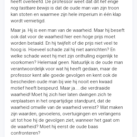
heeft overleefd. De professor weet dat dit
het enige
nog tastbare bewijs
is dat de oude man van zijn troon
kan stoten en waarmee zijn hele imperium in één klap
wordt vernietigd.
Maar ja. Hij is een man van de waarheid. Maar hij beseft
ook dat voor de waarheid hier een hoge prijs moet
worden betaald. En hij twijfelt of die prijs niet veel te
hoog is. Hoeveel schade zal hij niet aanrichten? En
welke schade weet hij met zijn onthulling eigenlijk te
voorkomen? Helemaal geen. Natuurlijk is de oude man
verantwoordelijk voor wat hij heeft gedaan, maar de
professor kent alle goede gevolgen en kent ook de
bescheiden oude man bij wie hij nooit een kwaad
motief heeft bespeurd. Maar ja…..die verdraaide
waarheid! Moet hij zich hier laten dwingen zich te
verplaatsen in het onpartijdige standpunt, dat de
waarheid omwille van de waarheid vereist? Wat maken
zijn waarden, gevoelens, overtuigingen en verlangens
uit tot hoe hij de gevolgen ziet, wanneer het gaat om
de waarheid? Moet hij eerst de oude baas
confronteren?