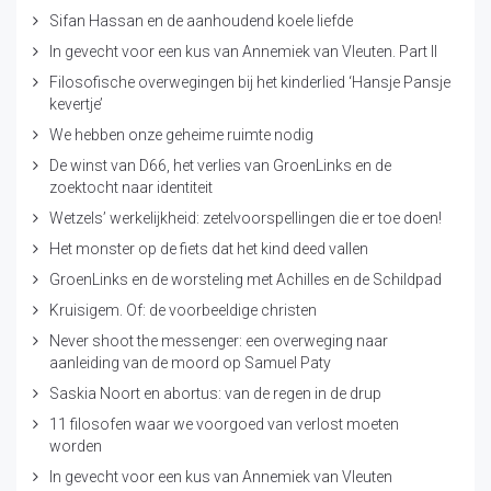
Sifan Hassan en de aanhoudend koele liefde
In gevecht voor een kus van Annemiek van Vleuten. Part II
Filosofische overwegingen bij het kinderlied ‘Hansje Pansje
kevertje’
We hebben onze geheime ruimte nodig
De winst van D66, het verlies van GroenLinks en de
zoektocht naar identiteit
Wetzels’ werkelijkheid: zetelvoorspellingen die er toe doen!
Het monster op de fiets dat het kind deed vallen
GroenLinks en de worsteling met Achilles en de Schildpad
Kruisigem. Of: de voorbeeldige christen
Never shoot the messenger: een overweging naar
aanleiding van de moord op Samuel Paty
Saskia Noort en abortus: van de regen in de drup
11 filosofen waar we voorgoed van verlost moeten
worden
In gevecht voor een kus van Annemiek van Vleuten