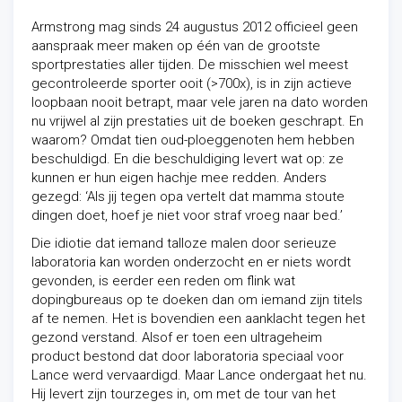
Armstrong mag sinds 24 augustus 2012 officieel geen
aanspraak meer maken op één van de grootste
sportprestaties aller tijden. De misschien wel meest
gecontroleerde sporter ooit (>700x), is in zijn actieve
loopbaan nooit betrapt, maar vele jaren na dato worden
nu vrijwel al zijn prestaties uit de boeken geschrapt. En
waarom? Omdat tien oud-ploeggenoten hem hebben
beschuldigd. En die beschuldiging levert wat op: ze
kunnen er hun eigen hachje mee redden. Anders
gezegd: ‘Als jij tegen opa vertelt dat mamma stoute
dingen doet, hoef je niet voor straf vroeg naar bed.’
Die idiotie dat iemand talloze malen door serieuze
laboratoria kan worden onderzocht en er niets wordt
gevonden, is eerder een reden om flink wat
dopingbureaus op te doeken dan om iemand zijn titels
af te nemen. Het is bovendien een aanklacht tegen het
gezond verstand. Alsof er toen een ultrageheim
product bestond dat door laboratoria speciaal voor
Lance werd vervaardigd. Maar Lance ondergaat het nu.
Hij levert zijn tourzeges in, om met de tour van het