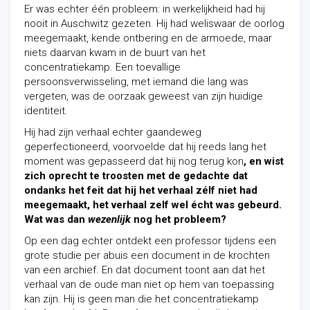
Er was echter één probleem: in werkelijkheid had hij
nooit in Auschwitz gezeten. Hij had weliswaar de oorlog
meegemaakt, kende ontbering en de armoede, maar
niets daarvan kwam in de buurt van het
concentratiekamp. Een toevallige
persoonsverwisseling, met iemand die lang was
vergeten, was de oorzaak geweest van zijn huidige
identiteit.
Hij had zijn verhaal echter gaandeweg
geperfectioneerd, voorvoelde dat hij reeds lang het
moment was gepasseerd dat hij nog terug kon
, en wist
zich oprecht te troosten met de gedachte dat
ondanks het feit dat hij het verhaal zélf niet had
meegemaakt, het verhaal zelf wel écht was gebeurd.
Wat was dan
wezenlijk
nog het probleem?
Op een dag echter ontdekt een professor tijdens een
grote studie per abuis een document in de krochten
van een archief. En dat document toont aan dat het
verhaal van de oude man niet op hem van toepassing
kan zijn. Hij is geen man die het concentratiekamp