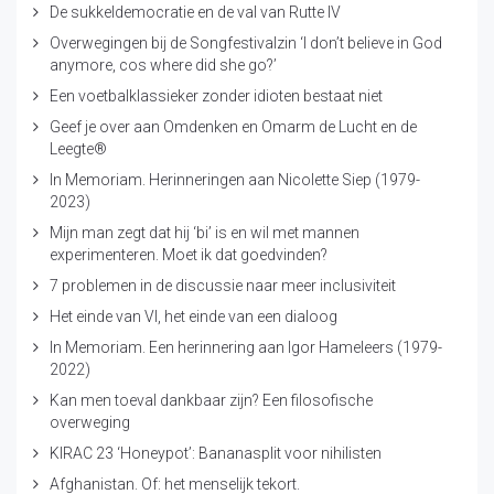
De sukkeldemocratie en de val van Rutte IV
Overwegingen bij de Songfestivalzin ‘I don’t believe in God
anymore, cos where did she go?’
Een voetbalklassieker zonder idioten bestaat niet
Geef je over aan Omdenken en Omarm de Lucht en de
Leegte®
In Memoriam. Herinneringen aan Nicolette Siep (1979-
2023)
Mijn man zegt dat hij ‘bi’ is en wil met mannen
experimenteren. Moet ik dat goedvinden?
7 problemen in de discussie naar meer inclusiviteit
Het einde van VI, het einde van een dialoog
In Memoriam. Een herinnering aan Igor Hameleers (1979-
2022)
Kan men toeval dankbaar zijn? Een filosofische
overweging
KIRAC 23 ‘Honeypot’: Bananasplit voor nihilisten
Afghanistan. Of: het menselijk tekort.