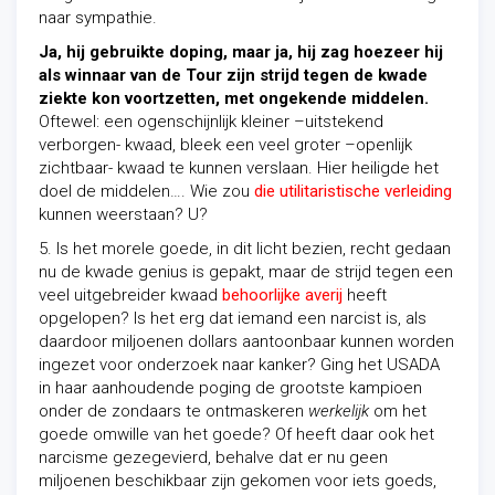
naar sympathie.
Ja, hij gebruikte doping, maar ja, hij zag hoezeer hij
als winnaar van de Tour zijn strijd tegen de kwade
ziekte kon voortzetten, met ongekende middelen.
Oftewel: een ogenschijnlijk kleiner –uitstekend
verborgen- kwaad, bleek een veel groter –openlijk
zichtbaar- kwaad te kunnen verslaan. Hier heiligde het
doel de middelen…. Wie zou
die utilitaristische verleiding
kunnen weerstaan? U?
5. Is het morele goede, in dit licht bezien, recht gedaan
nu de kwade genius is gepakt, maar de strijd tegen een
veel uitgebreider kwaad
behoorlijke averij
heeft
opgelopen? Is het erg dat iemand een narcist is, als
daardoor miljoenen dollars aantoonbaar kunnen worden
ingezet voor onderzoek naar kanker? Ging het USADA
in haar aanhoudende poging de grootste kampioen
onder de zondaars te ontmaskeren
werkelijk
om het
goede omwille van het goede? Of heeft daar ook het
narcisme gezegevierd, behalve dat er nu geen
miljoenen beschikbaar zijn gekomen voor iets goeds,