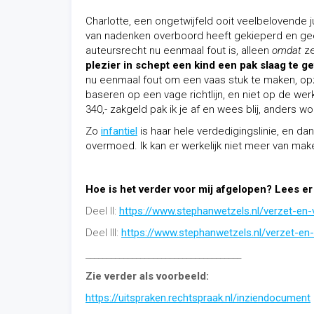
Charlotte, een ongetwijfeld ooit veelbelovende
van nadenken overboord heeft gekieperd en gee
auteursrecht nu eenmaal fout is, alleen
omdat
ze
plezier in schept een kind een pak slaag te 
nu eenmaal fout om een vaas stuk te maken, opzet 
baseren op een vage richtlijn, en niet op de werk
340,- zakgeld pak ik je af en wees blij, anders wo
Zo
infantiel
is haar hele verdedigingslinie, en d
overmoed. Ik kan er werkelijk niet meer van mak
Hoe is het verder voor mij afgelopen? Lees er
Deel II:
https://www.stephanwetzels.nl/verzet-en-
Deel III:
https://www.stephanwetzels.nl/verzet-en-
_____________________________________
Zie verder als voorbeeld:
https://uitspraken.rechtspraak.nl/inziendocument