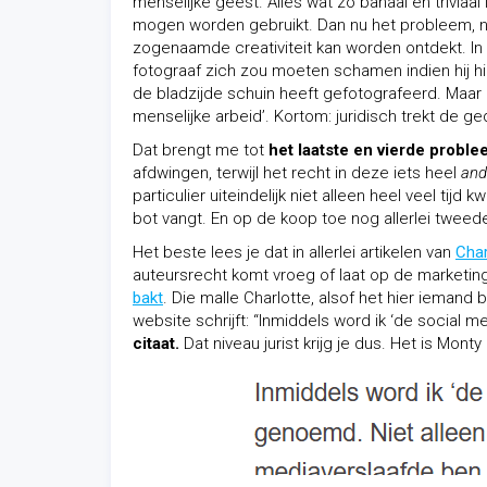
menselijke geest. Alles wat zo banaal en triviaal 
mogen worden gebruikt. Dan nu het probleem, name
zogenaamde creativiteit kan worden ontdekt. In 
fotograaf zich zou moeten schamen indien hij hier
de bladzijde schuin heeft gefotografeerd. Maar 
menselijke arbeid’. Kortom: juridisch trekt de ged
Dat brengt me tot
het laatste en vierde probl
afdwingen, terwijl het recht in deze iets heel
and
particulier uiteindelijk niet alleen heel veel tijd 
bot vangt. En op de koop toe nog allerlei tweede
Het beste lees je dat in allerlei artikelen van
Cha
auteursrecht komt vroeg of laat op de marketi
bakt
. Die malle Charlotte, alsof het hier ieman
website schrijft: “Inmiddels word ik ‘de social 
citaat.
Dat niveau jurist krijg je dus. Het is Mont