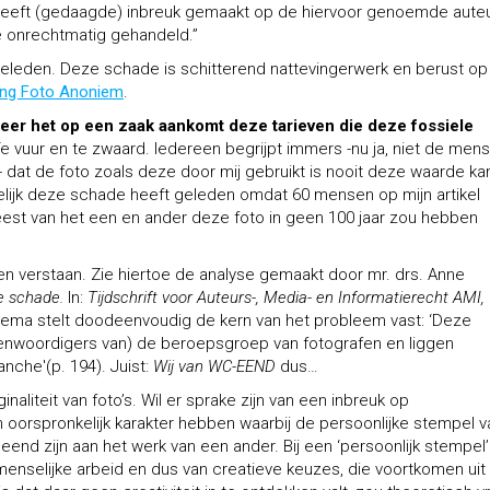
heeft (gedaagde) inbreuk gemaakt op de hiervoor genoemde auteu
e onrechtmatig gehandeld.”
geleden. Deze schade is schitterend nattevingerwerk en berust op
ting Foto Anoniem
.
eer het op een zaak aankomt deze tarieven die deze fossiele
Te vuur en te zwaard. Iedereen begrijpt immers -nu ja, niet de men
- dat de foto zoals deze door mij gebruikt is nooit deze waarde ka
lijk deze schade heeft geleden omdat 60 mensen op mijn artikel
eest van het een en ander deze foto in geen 100 jaar zou hebben
 verstaan. Zie hiertoe de analyse gemaakt door mr. drs. Anne
de schade.
In:
Tijdschrift voor Auteurs-, Media- en Informatierecht AMI,
kema stelt doodeenvoudig de kern van het probleem vast: ‘Deze
genwoordigers van) de beroepsgroep van fotografen en liggen
nche'(p. 194). Juist:
Wij van WC-EEND
dus…
naliteit van foto’s. Wil er sprake zijn van een inbreuk op
 oorspronkelijk karakter hebben waarbij de persoonlijke stempel v
end zijn aan het werk van een ander. Bij een ‘persoonlijk stempel’
nselijke arbeid en dus van creatieve keuzes, die voortkomen uit