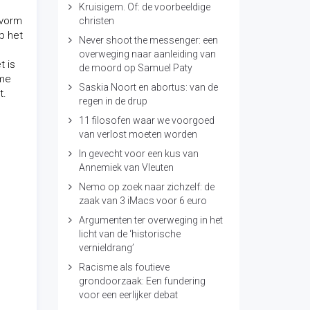
Kruisigem. Of: de voorbeeldige
 vorm
christen
p het
Never shoot the messenger: een
overweging naar aanleiding van
t is
de moord op Samuel Paty
 me
Saskia Noort en abortus: van de
t.
regen in de drup
11 filosofen waar we voorgoed
van verlost moeten worden
In gevecht voor een kus van
Annemiek van Vleuten
Nemo op zoek naar zichzelf: de
zaak van 3 iMacs voor 6 euro
Argumenten ter overweging in het
licht van de ‘historische
vernieldrang’
Racisme als foutieve
grondoorzaak: Een fundering
voor een eerlijker debat