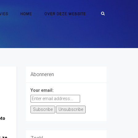
VIES
HOME
OVER DEZE WEBSITE
Abonneren
Your email:
oto
r ze