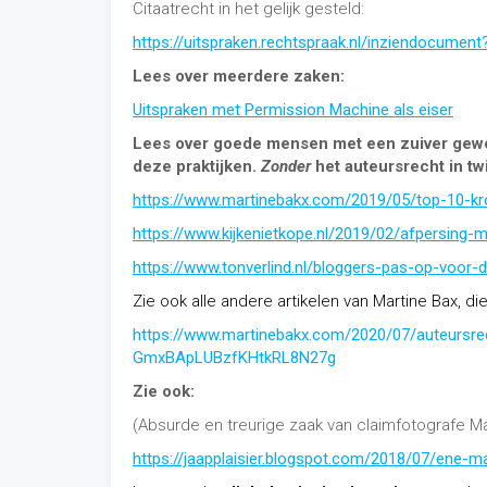
Citaatrecht in het gelijk gesteld:
https://uitspraken.rechtspraak.nl/inziendocum
Lees over meerdere zaken:
Uitspraken met Permission Machine als eiser
Lees over goede mensen met een zuiver gewet
deze praktijken.
Zonder
het auteursrecht in twi
https://www.martinebakx.com/2019/05/top-10-kr
https://www.kijkenietkope.nl/2019/02/afpersing-
https://www.tonverlind.nl/bloggers-pas-op-voor
Zie ook alle andere artikelen van Martine Bax, d
https://www.martinebakx.com/2020/07/auteurs
GmxBApLUBzfKHtkRL8N27g
Zie ook:
(Absurde en treurige zaak van claimfotografe Ma
https://jaapplaisier.blogspot.com/2018/07/ene-ma