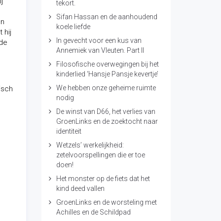
j
tekort.
Sifan Hassan en de aanhoudend
en
koele liefde
 hij
In gevecht voor een kus van
nde
Annemiek van Vleuten. Part II
Filosofische overwegingen bij het
kinderlied ‘Hansje Pansje kevertje’
We hebben onze geheime ruimte
disch
nodig
De winst van D66, het verlies van
GroenLinks en de zoektocht naar
identiteit
Wetzels’ werkelijkheid:
zetelvoorspellingen die er toe
doen!
Het monster op de fiets dat het
kind deed vallen
GroenLinks en de worsteling met
Achilles en de Schildpad