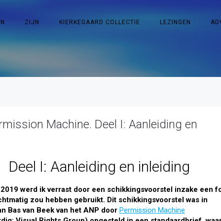
EN
ZIJN
KIERKEGAARD COLLECTIE
LEZINGEN
AD
rmission Machine. Deel I: Aanleiding en
Deel I: Aanleiding en inleiding
 2019 werd ik verrast door een schikkingsvoorstel inzake een f
chtmatig zou hebben gebruikt. Dit schikkingsvoorstel was in
an Bas van Beek van het ANP door
Permission Machine
ig: Visual Rights Group) opgesteld in een standaardbrief, waa