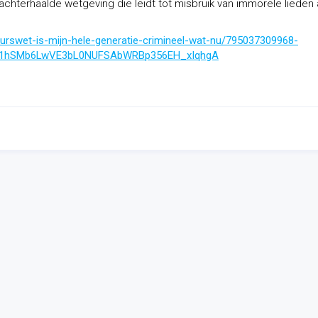
chterhaalde wetgeving die leidt tot misbruik van immorele lieden 
eurswet-is-mijn-hele-generatie-crimineel-wat-nu/795037309968-
Oh1hSMb6LwVE3bL0NUFSAbWRBp356EH_xIqhgA