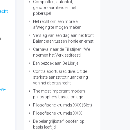
Complotten, autoriteit,
gehoorzaamheid en het
echt
pokerspel
Het recht om een morele
afweging te mogen maken
Verslag van een dag aan het front:
n
Balanceren tussen ironie en ernst
Carnaval naar de Filistijnen: ‘We
noemen het Verkleedfeest!’
Een bezoek aan De Librije
Contra abortusrecidive. Of: de
sterkste aanzet tot nuancering
van het abortusrecht
-w-
The most important modern
philosophers based on age
Filosofische kruimels XXX (Slot)
Filosofische kruimels XXIX
De belangrijkste filosofen op
basis leeftijd