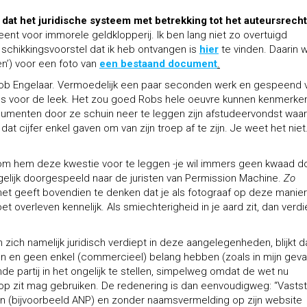
n dat het juridische systeem met betrekking tot het auteursrecht
ent voor immorele geldklopperij. Ik ben lang niet zo overtuigd
 schikkingsvoorstel dat ik heb ontvangen is
hier
te vinden. Daarin 
n’) voor een foto van
een bestaand document
.
Rob Engelaar. Vermoedelijk een paar seconden werk en gespeend 
hans voor de leek. Het zou goed Robs hele oeuvre kunnen kenmerke
cumenten door ze schuin neer te leggen zijn afstudeervondst wa
e dat cijfer enkel gaven om van zijn troep af te zijn. Je weet het niet
 om hem deze kwestie voor te leggen -je wil immers geen kwaad do
gelijk doorgespeeld naar de juristen van Permission Machine.
Zo
het geeft bovendien te denken dat je als fotograaf op deze manier
overleven kennelijk. Als smiechterigheid in je aard zit, dan verdi
zich namelijk juridisch verdiept in deze aangelegenheden, blijkt d
en en geen enkel (commercieel) belang hebben (zoals in mijn geva
e partij in het ongelijk te stellen, simpelweg omdat de wet nu
 op zit mag gebruiken. De redenering is dan eenvoudigweg: “Vasts
 (bijvoorbeeld ANP) en zonder naamsvermelding op zijn website