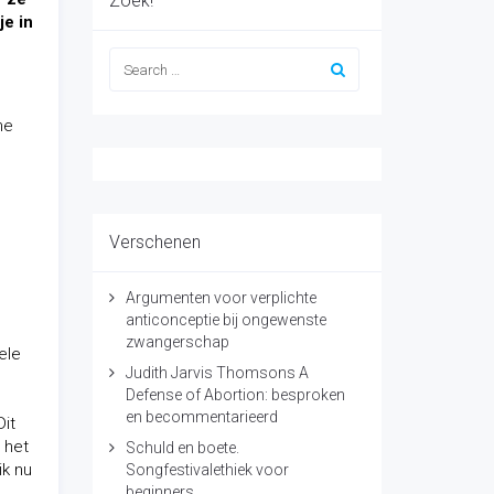
Zoek!
je in
ne
Verschenen
Argumenten voor verplichte
anticonceptie bij ongewenste
zwangerschap
ele
Judith Jarvis Thomsons A
Defense of Abortion: besproken
en becommentarieerd
it
 het
Schuld en boete.
ik nu
Songfestivalethiek voor
beginners