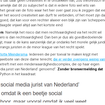
is dat daar geen creativiteit in te ontdekken valt, zou theoretisch vri
lijk dat dit zo subjectief is dat in iedere foto wel iets van
het geval van de foto waar het hier over gaat zou ik zeggen dat e
 het woord creativiteit aan durft te verbinden, of het moet zijn dat
goed, dat kan voor een rechter alweer een blijk zijn van ‘scheppe
aagde vrijwel altijd aan het kortste eind.
eem
. Namelijk het risico dat men rechtvaardigheid via het recht wil
ers
is dan rechtvaardigheid. Dan ben je dus als goedbedoelende
kwijt, maar is de kans aanzienlijk dat je ondanks het morele gelijk juri
rangs juristen in de minor league van het recht spekt.
rlotte Meindersma
. Iedereen die per toeval te maken krijgt met
ngwebsite van deze dame terecht,
die er verder overigens weinig van
d betreft met een minderwaardigheidscomplex, die op haar eigen
media jurist van Nederland’ genoemd”.
Zonder bronvermelding dat
y Python in het kwadraat.