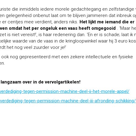
 juriste die inmiddels iedere morele gedachtegang en zelfstandige
n gelegenheid onbenut laat om te blijven jammeren dat inbreuk o
 er centjes mee verdient, anders niks.
Het lijkt me iemand die er
geven omdat het
per ongeluk
een vaas heeft omgegooid
. ‘Maar he
is niet vereist!’, is haar redenering dan. ‘En er is schade; laat ik
elijke waarde van de vaas in de kringloopwinkel waar hij 3 euro kos
rdt het nog veel zuurder voor je!’
an ook nog gepresenteerd met een zekere intellectuele en fysieke
en.
 langzaam over in de vervolgartikelen!
verdediging-tegen-permission-machine-deel-ii-het-morele-appel/
verdediging-tegen-permission-machine-deel-iii-afronding-schikking/