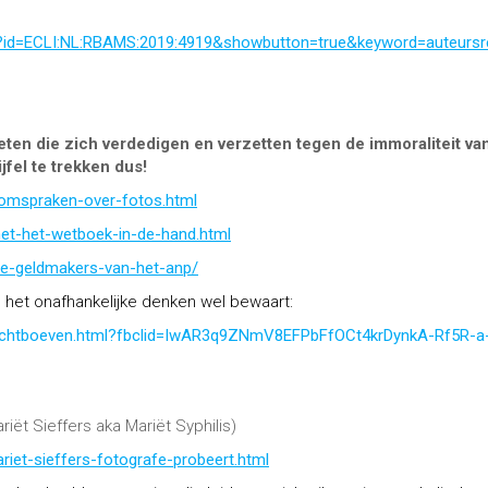
ent?id=ECLI:NL:RBAMS:2019:4919&showbutton=true&keyword=auteursr
en die zich verdedigen en verzetten tegen de immoraliteit va
jfel te trekken dus!
omspraken-over-fotos.html
met-het-wetboek-in-de-hand.html
-de-geldmakers-van-het-anp/
ie het onafhankelijke denken wel bewaart:
rechtboeven.html?fbclid=IwAR3q9ZNmV8EFPbFfOCt4krDynkA-Rf5R-a
riët Sieffers aka Mariët S
yphilis
)
riet-sieffers-fotografe-probeert.html