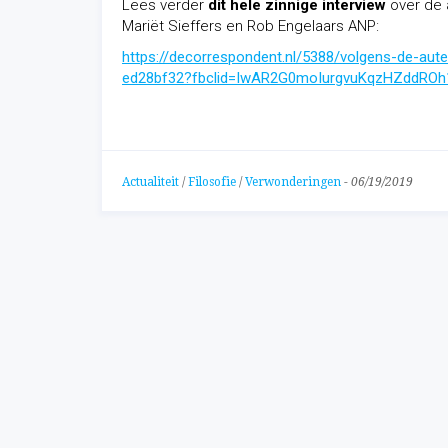
Lees verder
dit hele zinnige interview
over de a
Mariët Sieffers en Rob Engelaars ANP:
https://decorrespondent.nl/5388/volgens-de-aut
ed28bf32?fbclid=IwAR2G0moIurgvuKqzHZddR
Actualiteit
/
Filosofie
/
Verwonderingen
-
06/19/2019