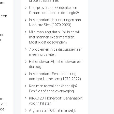
idioten bestaat niet
rs-
Geef je over aan Omdenken en
Omarm de Lucht en de Leegte®
 een
In Memoriam. Herinneringen aan
Nicolette Siep (1979-2023)
Mijn man zegt dat hij ‘bi’ is en wil
sen
met mannen experimenteren.
n
Moet ik dat goedvinden?
7 problemen in de discussie naar
meer inclusiviteit
Het einde van VI, het einde van een
dialoog
In Memoriam. Een herinnering
aan Igor Hameleers (1979-2022)
Kan men toeval dankbaar zijn?
Een filosofische overweging
an
KIRAC 23 ‘Honeypot’: Bananasplit
voor nihilisten
 van
 de
Afghanistan. Of: het menselijk