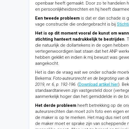
openbaar heeft gemaakt. Door zo te handelen 
en persoonlijkheidsrechten en hij heeft daarme
Een tweede probleem
is dat er dan schade is 
vage constructie die ondergebracht is bij
Stich
Het is op dit moment vooral de kunst om wann
stichting hanteert nadrukkelijk te bestrijden
. 
die natuurlijk de dollartekens in de ogen hebben
vertegenwoordigen laat staan dat het ANP werke
hebben geklikt en indien ik mij bewust was gew
aangekocht.
Het is dan de vraag wat we onder schade moeten
Bekema:
Foto-auteursrecht en de begroting van 
2019, nr. 6, p. 192-196.
(
Download artikel hier
). Be
standaardtarieven zijn vastgesteld door (verte
aanmerkelijk hoger dan het gemiddelde in de bra
Het derde probleem
heeft betrekking op de origi
auteursrechten dan moet zo’n foto een eigen en
de maker is op te merken. Het mag dus niet ontle
de maker moet er sprake zijn van scheppende me