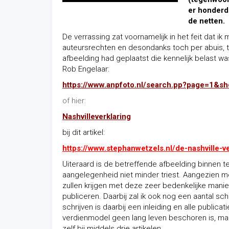
er honderde
de netten.
De verrassing zat voornamelijk in het feit dat i
auteursrechten en desondanks toch per abuis, t
afbeelding had geplaatst die kennelijk belast w
Rob Engelaar:
https://www.anpfoto.nl/search.pp?page=1&
of hier:
Nashvilleverklaring
bij dit artikel:
https://www.stephanwetzels.nl/de-nashville-ve
Uiteraard is de betreffende afbeelding binnen 
aangelegenheid niet minder triest. Aangezien
zullen krijgen met deze zeer bedenkelijke manier
publiceren. Daarbij zal ik ook nog een aantal 
schrijven is daarbij een inleiding en alle public
verdienmodel geen lang leven beschoren is, maar
zelf bij middels drie artikelen.