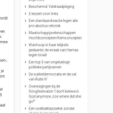
Beschermd: Veldraadpleging
5 lessen voor links
wordt
Een standaardreactie tegen alle
pro-abortus retoriek
van
Maatschappijwetenschappen
n;
Hoofdconcepten/Kernconcepten
armee
Wanhoop in haar lelijkste
.
gedaante: de wraak van Hamas
tegen Israël
en-,
Een top 5 van ongelukkige
politieke partijnamen
 je
De sukkeldemocratie en de val
ent
van Rutte IV
Overwegingen bij de
at
Songfestivalzin ‘I don’t believe in
l)
God anymore, cos where did she
go?’
taat
Een voetbalklassieker zonder