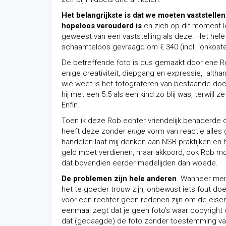
Het belangrijkste is dat we moeten vaststelle
hopeloos verouderd is
en zich op dit moment le
geweest van een vaststelling als deze. Het hele
schaamteloos gevraagd om € 340 (incl. ‘onkoste
De betreffende foto is dus gemaakt door ene 
enige creativiteit, diepgang en expressie, alt
wie weet is het fotograferen van bestaande do
hij met een 5.5 als een kind zo blij was, terwijl z
Enfin.
Toen ik deze Rob echter vriendelijk benaderde
heeft deze zonder
enige
vorm van reactie alles 
handelen laat mij denken aan NSB-praktijken en 
geld moet verdienen, maar akkoord, ook Rob moet 
dat bovendien eerder medelijden dan woede.
De problemen zijn hele anderen
. Wanneer men 
het te goeder trouw zijn, onbewust iets fout do
voor een rechter geen redenen zijn om de eisend
eenmaal zegt dat je geen foto’s waar copyright
dat (gedaagde) de foto zonder toestemming van