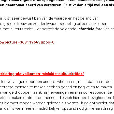
n geautomatiseerd van versturen. Er stikt dan altijd wel een vis
k mij juist zeer bewust ben van de waarde en het belang van
e goeder trouw en zonder kwade bedoeling bij een artikel een
as met auteursrecht. Het betreft de volgende
infantiele
foto van e
showpicture=368119663&pos=0
rklaring-als-volkomen-mislukte-cultuurkritiek/
tellen vervangen door een andere -who cares-, maar dat maakt de h
 meerdere mensen te maken hebben gehad en nog velen te maken
 van geld kloppen, zal ik mijn ervaringen en mijn correspondentie
schetsen maken omtrent de mensen die zich hiermee bezighouden. D
aties hierover mogen worden gelezen als verzet. Ik geloof verder dat
 dan is wel meer en nadrukkelijker opstand nodig. Hieraan draag 