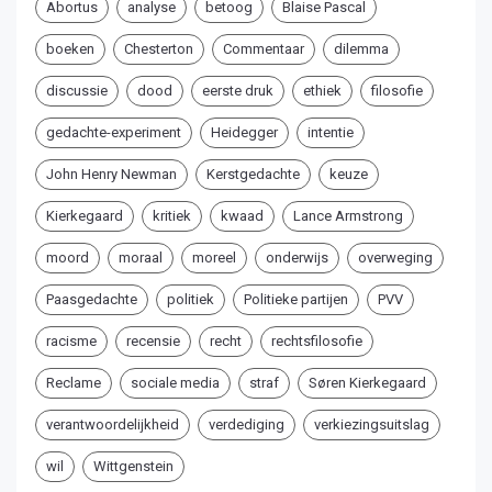
Abortus
analyse
betoog
Blaise Pascal
boeken
Chesterton
Commentaar
dilemma
discussie
dood
eerste druk
ethiek
filosofie
gedachte-experiment
Heidegger
intentie
John Henry Newman
Kerstgedachte
keuze
Kierkegaard
kritiek
kwaad
Lance Armstrong
moord
moraal
moreel
onderwijs
overweging
Paasgedachte
politiek
Politieke partijen
PVV
racisme
recensie
recht
rechtsfilosofie
Reclame
sociale media
straf
Søren Kierkegaard
verantwoordelijkheid
verdediging
verkiezingsuitslag
wil
Wittgenstein