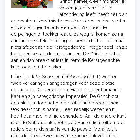
Grinch namelijk, een monsterlijk
wezentje dat verbittert in
afzondering leeft, heeft het plan
opgevat om Kerstmis te verzieken door cadeaus, eten
en versieringen te ontvreemden. Wanneer de
dorpelingen ontdekken dat alles weg is, komen ze na
aanvankelijke teleurstelling tot besef dat het helemaal
niets afdoet aan de Kerstgedachte -integendeel- en ze
beginnen kerstliederen te zingen. De Grinch ziet het
aan en dan breekt er iets in hem: de Kerstgedachte
krijgt ook hem te pakken.
In het boek
Dr. Seuss and Philosophy
(2011) worden
twee verklaringen aangedragen voor deze plotse
ommekeer. De eerste loopt via de Duitser Immanuël
Kant en zijn categorische imperatief. De Grinch zou
geraakt zijn door het plotse licht van de redelijkheid.
Ook de Grinch is namelijk een redelijk wezen en hij
heeft daarmee in strijd gehandeld. Aan de andere kant
is er de Schotse filosoof David Hume die stelt dat de
rede slechts de slaaf is van de passie. Moraliteit is
uiteindelijk een kwestie van je kunnen inleven in het