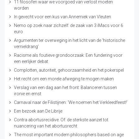
11 filosofen waar we voorgoed van verlost moeten
worden
In gevecht voor een kus van Annemiek van Vleuten
Nemo op zoek naar zichzelf: de zaak van 3 iMacs voor 6
euro
Argumenten ter overweging in het licht van de ‘historische
vernieldrang’
Racisme als foutieve grondoorzaak: Een fundering voor
een eerlijker debat
Complotten, autoriteit, gehoorzaamheid en het pokerspel
Het recht om een morele afweging te mogen maken
Verslag van een dag aan het front: Balanceren tussen
ironie en ernst
Carnaval naar de Filistijnen: ‘We noemen het Verkleedfeest!’
Een bezoek aan De Librije
Contra abortusrecidive. Of: de sterkste aanzet tot
nuancering van het abortusrecht
The most important modern philosophers based on age