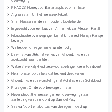
overweging
KIRAC 23 ‘Honeypot’: Bananasplit voor nihilisten
Afghanistan. Of: het menselijk tekort.
Sifan Hassan en de aanhoudend koele liefde
In gevecht voor een kus van Annemiek van Vleuten. Part II
Filosofische overwegingen bij het kinderlied ‘Hansje Pansje
kevertje’
We hebben onze geheime ruimte nodig
De winst van D66, het verlies van GroenLinks en de
zoektocht naar identiteit
Wetzels’ werkelijkheid: zetelvoorspellingen die er toe doen!
Het monster op de fiets dat het kind deed vallen
GroenLinks en de worsteling met Achilles en de Schildpad
Kruisigem. Of: de voorbeeldige christen
Never shoot the messenger: een overweging naar
aanleiding van de moord op Samuel Paty
Saskia Noort en abortus: van de regen in de drup