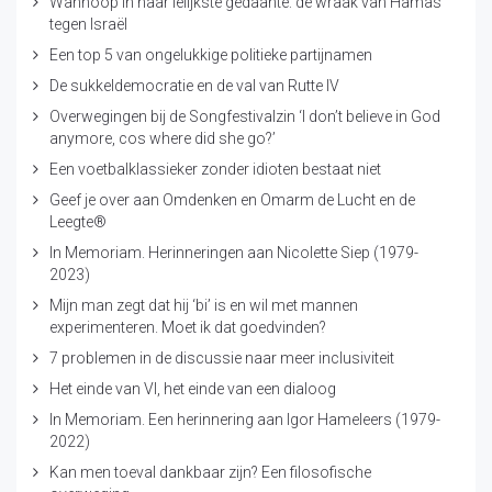
Wanhoop in haar lelijkste gedaante: de wraak van Hamas
tegen Israël
Een top 5 van ongelukkige politieke partijnamen
De sukkeldemocratie en de val van Rutte IV
Overwegingen bij de Songfestivalzin ‘I don’t believe in God
anymore, cos where did she go?’
Een voetbalklassieker zonder idioten bestaat niet
Geef je over aan Omdenken en Omarm de Lucht en de
Leegte®
In Memoriam. Herinneringen aan Nicolette Siep (1979-
2023)
Mijn man zegt dat hij ‘bi’ is en wil met mannen
experimenteren. Moet ik dat goedvinden?
7 problemen in de discussie naar meer inclusiviteit
Het einde van VI, het einde van een dialoog
In Memoriam. Een herinnering aan Igor Hameleers (1979-
2022)
Kan men toeval dankbaar zijn? Een filosofische