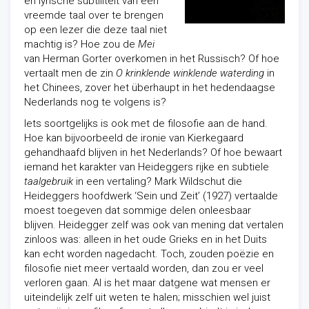
en lyrische subtiliteit van een
vreemde taal over te brengen
op een lezer die deze taal niet
machtig is? Hoe zou de
Mei
van Herman Gorter overkomen in het Russisch? Of hoe
vertaalt men de zin
O krinklende winklende waterding
in
het Chinees, zover het überhaupt in het hedendaagse
Nederlands nog te volgens is?
Iets soortgelijks is ook met de filosofie aan de hand.
Hoe kan bijvoorbeeld de ironie van Kierkegaard
gehandhaafd blijven in het Nederlands? Of hoe bewaart
iemand het karakter van Heideggers rijke en subtiele
taalgebruik
in een vertaling? Mark Wildschut die
Heideggers hoofdwerk ‘Sein und Zeit’ (1927) vertaalde
moest toegeven dat sommige delen onleesbaar
blijven. Heidegger zelf was ook van mening dat vertalen
zinloos was: alleen in het oude Grieks en in het Duits
kan echt worden nagedacht. Toch, zouden poëzie en
filosofie niet meer vertaald worden, dan zou er veel
verloren gaan. Al is het maar datgene wat mensen er
uiteindelijk zelf uit weten te halen; misschien wel juist