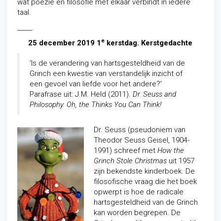
wat poëzie en filosofie met elkaar verbindt in iedere
taal.
_____
e
25 december 2019 1
kerstdag. Kerstgedachte
‘Is de verandering van hartsgesteldheid van de
Grinch een kwestie van verstandelijk inzicht of
een gevoel van liefde voor het andere?’
Parafrase uit: J.M. Held (2011).
Dr. Seuss and
Philosophy.
Oh, the Thinks You Can Think!
Dr. Seuss (pseudoniem van
Theodor Seuss Geisel, 1904-
1991) schreef met
How the
Grinch Stole Christmas
uit 1957
zijn bekendste kinderboek. De
filosofische vraag die het boek
opwerpt is hoe de radicale
hartsgesteldheid van de Grinch
kan worden begrepen. De