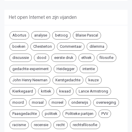
Het open Internet en zijn vijanden
Abortus
analyse
betoog
Blaise Pascal
boeken
Chesterton
Commentaar
dilemma
discussie
dood
eerste druk
ethiek
filosofie
gedachte-experiment
Heidegger
intentie
John Henry Newman
Kerstgedachte
keuze
Kierkegaard
kritiek
kwaad
Lance Armstrong
moord
moraal
moreel
onderwijs
overweging
Paasgedachte
politiek
Politieke partijen
PVV
racisme
recensie
recht
rechtsfilosofie