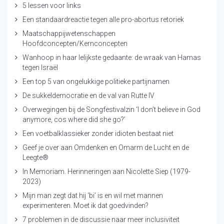
5 lessen voor links
Een standaardreactie tegen alle pro-abortus retoriek
Maatschappijwetenschappen
Hoofdconcepten/Kernconcepten
Wanhoop in haar lelijkste gedaante: de wraak van Hamas
tegen Israël
Een top 5 van ongelukkige politieke partijnamen
De sukkeldemocratie en de val van Rutte IV
Overwegingen bij de Songfestivalzin ‘I don’t believe in God
anymore, cos where did she go?’
Een voetbalklassieker zonder idioten bestaat niet
Geef je over aan Omdenken en Omarm de Lucht en de
Leegte®
In Memoriam. Herinneringen aan Nicolette Siep (1979-
2023)
Mijn man zegt dat hij ‘bi’ is en wil met mannen
experimenteren. Moet ik dat goedvinden?
7 problemen in de discussie naar meer inclusiviteit