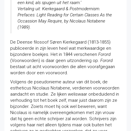
een kind, als spugen uit het raam.’
Vertaling uit: Kierkegaard & Postmodernism.
Prefaces: Light Reading for Certain Classes As the
Occassion May Require, by Nicolaus Notabene
(1989).
De Deense filosoof Søren Kierkegaard (1813-1855)
publiceerde in zijn leven heel wat merkwaardige en
bijzondere boekjes. Het in 1844 verschenen
Forord
(Voorwoorden) is daar geen uitzondering op.
Forord
bestaat uit acht voorwoorden die allen voorafgegaan
worden door een voorwoord.
Volgens de pseudonieme auteur van dit boek, de
estheticus Nicolaus Notabene, verdienen voorwoorden
aandacht en studie. Ze lijken weliswaar onbeduidend in
verhouding tot het boek zelf, maar juist daarom zijn ze
bijzonder. Zoiets moet hij ook wel beweren, want
Nicolaus is namelijk overeengekomen met zijn vrouw
dat hij geen echte schrijver zal worden. Schrijvers zijn
volgens haar niet alleen tijdens maar ook buiten het