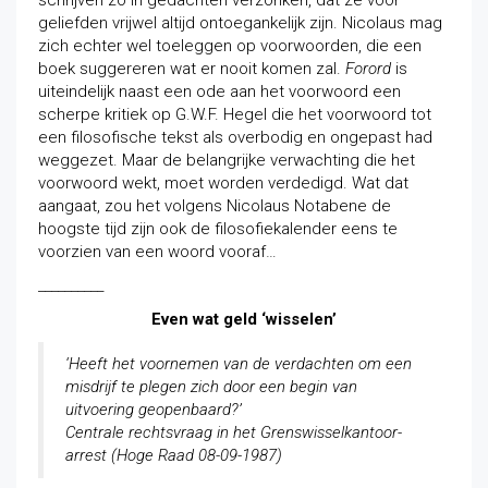
schrijven zo in gedachten verzonken, dat ze voor
geliefden vrijwel altijd ontoegankelijk zijn. Nicolaus mag
zich echter wel toeleggen op voorwoorden, die een
boek suggereren wat er nooit komen zal.
Forord
is
uiteindelijk naast een ode aan het voorwoord een
scherpe kritiek op G.W.F. Hegel die het voorwoord tot
een filosofische tekst als overbodig en ongepast had
weggezet. Maar de belangrijke verwachting die het
voorwoord wekt, moet worden verdedigd. Wat dat
aangaat, zou het volgens Nicolaus Notabene de
hoogste tijd zijn ook de filosofiekalender eens te
voorzien van een woord vooraf…
__________
Even wat geld ‘wisselen’
‘Heeft het voornemen van de verdachten om een
misdrijf te plegen zich door een begin van
uitvoering geopenbaard?’
Centrale rechtsvraag in het Grenswisselkantoor-
arrest (Hoge Raad 08-09-1987)