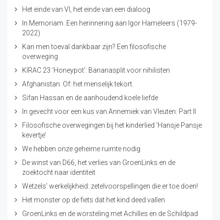
Het einde van VI, het einde van een dialoog
In Memoriam. Een herinnering aan Igor Hameleers (1979-
2022)
Kan men toeval dankbaar zijn? Een filosofische
overweging
KIRAC 23 ‘Honeypot’: Bananasplit voor nihilisten
Afghanistan. Of: het menselijk tekort.
Sifan Hassan en de aanhoudend koele liefde
In gevecht voor een kus van Annemiek van Vleuten. Part II
Filosofische overwegingen bij het kinderlied ‘Hansje Pansje
kevertje’
We hebben onze geheime ruimte nodig
De winst van D66, het verlies van GroenLinks en de
zoektocht naar identiteit
Wetzels’ werkelijkheid: zetelvoorspellingen die er toe doen!
Het monster op de fiets dat het kind deed vallen
GroenLinks en de worsteling met Achilles en de Schildpad