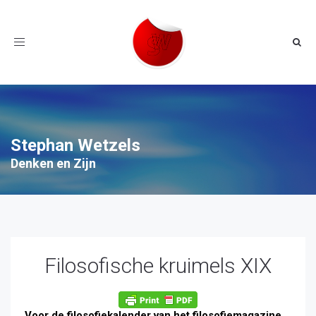
Toggle
navigation
Stephan Wetzels
Denken en Zijn
Filosofische kruimels XIX
Voor de filosofiekalender van het filosofiemagazine,