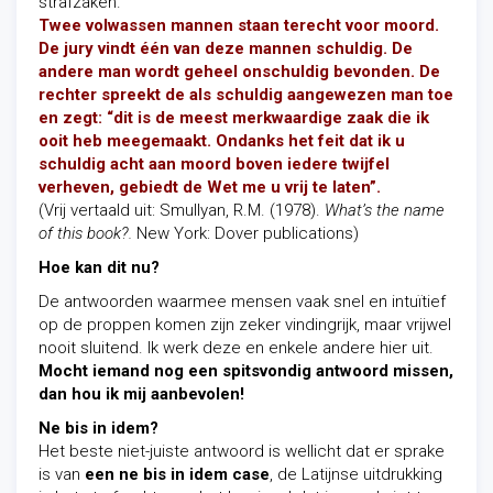
strafzaken.
Twee volwassen mannen staan terecht voor moord.
De jury vindt één van deze mannen schuldig. De
andere man wordt geheel onschuldig bevonden.
De
rechter spreekt de als schuldig aangewezen man toe
en zegt: “dit is de meest merkwaardige zaak die ik
ooit heb meegemaakt. Ondanks het feit dat ik u
schuldig acht aan moord boven iedere twijfel
verheven, gebiedt de Wet me u vrij te laten”.
(Vrij vertaald uit: Smullyan, R.M. (1978).
What’s the name
of this book?.
New York: Dover publications)
Hoe kan dit nu?
De antwoorden waarmee mensen vaak snel en intuïtief
op de proppen komen zijn zeker vindingrijk, maar vrijwel
nooit sluitend. Ik werk deze en enkele andere hier uit.
Mocht iemand nog een spitsvondig antwoord missen,
dan hou ik mij aanbevolen!
Ne bis in idem?
Het beste niet-juiste antwoord is wellicht dat er sprake
is van
een ne bis in idem case
, de Latijnse uitdrukking