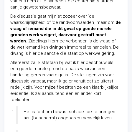
volgens hem af te handelen, die echter niets afdoen
aan je gewetensbezwaar.
De discussie gaat mij niet zozeer over ‘de
waarschijnlijkheid’ of ‘de randvoorwaarden’, maar om
de
vraag of iemand die in dit geval op goede morele
gronden werk weigert, daarvoor gestraft moet
worden
. Zijdelings hiermee verbonden is de vraag of
de wet iemand kan dwingen immoreel te handelen. De
dwang is hier de sanctie die staat op werkweigering.
Allereerst zal ik stilstaan bij wat ik hier beschouw als
een goede morele grond op basis waarvan een
handeling gerechtvaardigd is. De stellingen zijn voor
discussie vatbaar, maar ik ga er vanuit dat ze uiterst
redelijk zijn. Voor mijzelf bezitten ze een klaarblijkelijke
evidentie. Ik zal aansluitend één en ander kort
toelichten.
Het is fout om bewust schade toe te brengen
aan (beschermt) ongeboren menselijk leven