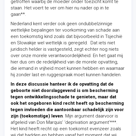
getroffen waarbij de moeder onder toezicht komt te
staan. Het voert te ver om hier nu nader op in te
gaan**.
Nederland kent verder ook geen ondubbelzinnige
wettelijke bepalingen ter voorkoming van schade aan
een toekomstig kind zoals dat bijvoorbeeld in Tsjechië
en Slowakije wel wettelijk is geregeld. Dat iets niet
juridisch helder is vastgesteld, zegt echter nog niets
over onze morele verantwoordelijkheid. En het gaat mij
hier dus om de redelijkheid van de morele opvatting,
die iemand in vrijheid moet kunnen hebben en waarnaar
hij zonder last en ruggespraak moet kunnen handelen.
In deze discussie hanteer ik de opvatting dat de
geboorte niet doorslaggevend is om bescherming
tegen ontwikkelingsschade te genieten, maar dat
ook het ongeboren kind recht heeft op bescherming
tegen invloeden die aantoonbaar schadelijk zijn voor
zijn (toekomstige) leven
. Mijn argument daarvoor is
afgeleid van Don Marquis’ ‘deprivation argument’***.
Het kind heeft recht op een toekomst evenzeer zoals
wij dat hadden en hebben vanaf het moment dat wij