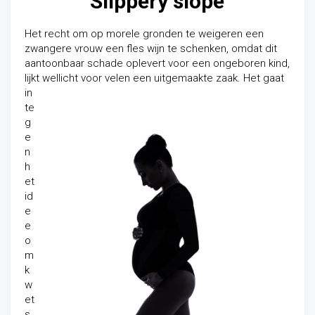
Slippery slope
Het recht om op morele gronden te weigeren een
zwangere vrouw een fles wijn te schenken, omdat dit
aantoonbaar schade oplevert voor een ongeboren kind,
lijkt wellicht voor velen
een uitgemaakte zaak. Het gaat
in
te
g
e
n
h
et
id
e
e
o
m
k
w
et
s