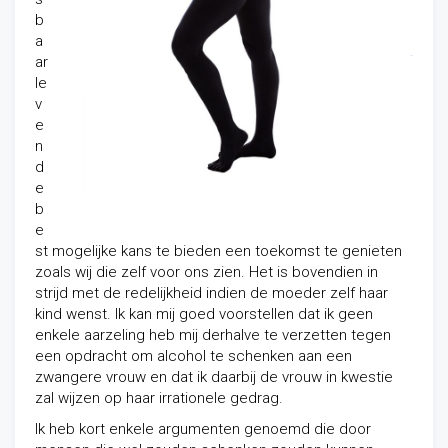
b
a
ar
le
v
e
n
d
e
b
e
st mogelijke kans te bieden een toekomst te genieten
zoals wij die zelf voor ons zien. Het is bovendien in
strijd met de redelijkheid indien de moeder zelf haar
kind wenst. Ik kan mij goed voorstellen dat ik geen
enkele aarzeling heb mij derhalve te verzetten tegen
een opdracht om alcohol te schenken aan een
zwangere vrouw en dat ik daarbij de vrouw in kwestie
zal wijzen op haar irrationele gedrag.
Ik heb kort enkele argumenten genoemd die door