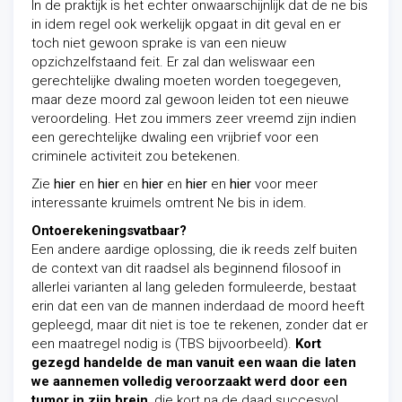
In de praktijk is het echter onwaarschijnlijk dat de ne bis
in idem regel ook werkelijk opgaat in dit geval en er
toch niet gewoon sprake is van een nieuw
opzichzelfstaand feit. Er zal dan weliswaar een
gerechtelijke dwaling moeten worden toegegeven,
maar deze moord zal gewoon leiden tot een nieuwe
veroordeling. Het zou immers zeer vreemd zijn indien
een gerechtelijke dwaling een vrijbrief voor een
criminele activiteit zou betekenen.
Zie
hier
en
hier
en
hier
en
hier
en
hier
voor meer
interessante kruimels omtrent Ne bis in idem.
Ontoerekeningsvatbaar?
Een andere aardige oplossing, die ik reeds zelf buiten
de context van dit raadsel als beginnend filosoof in
allerlei varianten al lang geleden formuleerde, bestaat
erin dat een van de mannen inderdaad de moord heeft
gepleegd, maar dit niet is toe te rekenen, zonder dat er
een maatregel nodig is (TBS bijvoorbeeld).
Kort
gezegd handelde de man vanuit een waan die laten
we aannemen volledig veroorzaakt werd door een
tumor in zijn brein
, die kort na de daad succesvol