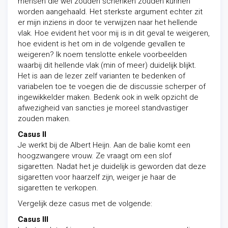
mensen die wel zouden schenken zouden kunnen
worden aangehaald. Het sterkste argument echter zit
er mijn inziens in door te verwijzen naar het hellende
vlak. Hoe evident het voor mij is in dit geval te weigeren,
hoe evident is het om in de volgende gevallen te
weigeren? Ik noem tenslotte enkele voorbeelden
waarbij dit hellende vlak (min of meer) duidelijk blijkt.
Het is aan de lezer zelf varianten te bedenken of
variabelen toe te voegen die de discussie scherper of
ingewikkelder maken. Bedenk ook in welk opzicht de
afwezigheid van sancties je moreel standvastiger
zouden maken.
Casus II
Je werkt bij de Albert Heijn. Aan de balie komt een
hoogzwangere vrouw. Ze vraagt om een slof
sigaretten. Nadat het je duidelijk is geworden dat deze
sigaretten voor haarzelf zijn, weiger je haar de
sigaretten te verkopen.
Vergelijk deze casus met de volgende:
Casus III