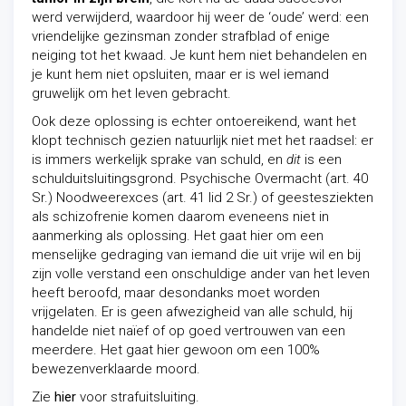
werd verwijderd, waardoor hij weer de ‘oude’ werd: een
vriendelijke gezinsman zonder strafblad of enige
neiging tot het kwaad. Je kunt hem niet behandelen en
je kunt hem niet opsluiten, maar er is wel iemand
gruwelijk om het leven gebracht.
Ook deze oplossing is echter ontoereikend, want het
klopt technisch gezien natuurlijk niet met het raadsel: er
is immers werkelijk sprake van schuld, en
dit
is een
schulduitsluitingsgrond. Psychische Overmacht (art. 40
Sr.) Noodweerexces (art. 41 lid 2 Sr.) of geestesziekten
als schizofrenie komen daarom eveneens niet in
aanmerking als oplossing. Het gaat hier om een
menselijke gedraging van iemand die uit vrije wil en bij
zijn volle verstand een onschuldige ander van het leven
heeft beroofd, maar desondanks moet worden
vrijgelaten. Er is geen afwezigheid van alle schuld, hij
handelde niet naïef of op goed vertrouwen van een
meerdere. Het gaat hier gewoon om een 100%
bewezenverklaarde moord.
Zie
hier
voor strafuitsluiting.