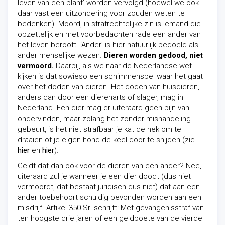
leven van een plant’ worden vervolgd (hoewel we ook
daar vast een uitzondering voor zouden weten te
bedenken). Moord, in strafrechtelijke zin is iemand die
opzettelijk en met voorbedachten rade een ander van
het leven berooft. ‘Ander’ is hier natuurlijk bedoeld als
ander menselijke wezen.
Dieren worden gedood, niet
vermoord.
Daarbij, als we naar de Nederlandse wet
kijken is dat sowieso een schimmenspel waar het gaat
over het doden van dieren. Het doden van huisdieren,
anders dan door een dierenarts of slager, mag in
Nederland. Een dier mag er uiteraard geen pijn van
ondervinden, maar zolang het zonder mishandeling
gebeurt, is het niet strafbaar je kat de nek om te
draaien of je eigen hond de keel door te snijden (zie
hier
en
hier
).
Geldt dat dan ook voor de dieren van een ander? Nee,
uiteraard zul je wanneer je een dier doodt (dus niet
vermoordt, dat bestaat juridisch dus niet) dat aan een
ander toebehoort schuldig bevonden worden aan een
misdrijf. Artikel 350 Sr. schrijft: Met gevangenisstraf van
ten hoogste drie jaren of een geldboete van de vierde