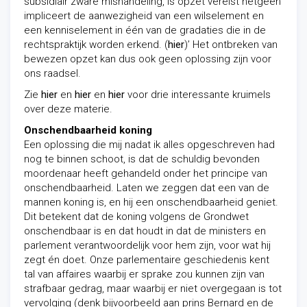
subsidiair zware mishandeling, is opzet vereist hetgeen
impliceert de aanwezigheid van een wilselement en
een kenniselement in één van de gradaties die in de
rechtspraktijk worden erkend. (
hier
)’ Het ontbreken van
bewezen opzet kan dus ook geen oplossing zijn voor
ons raadsel.
Zie
hier
en
hier
en
hier
voor drie interessante kruimels
over deze materie.
Onschendbaarheid koning
Een oplossing die mij nadat ik alles opgeschreven had
nog te binnen schoot, is dat de schuldig bevonden
moordenaar heeft gehandeld onder het principe van
onschendbaarheid. Laten we zeggen dat een van de
mannen koning is, en hij een onschendbaarheid geniet.
Dit betekent dat de koning volgens de Grondwet
onschendbaar is en dat houdt in dat de ministers en
parlement verantwoordelijk voor hem zijn, voor wat hij
zegt én doet. Onze parlementaire geschiedenis kent
tal van affaires waarbij er sprake zou kunnen zijn van
strafbaar gedrag, maar waarbij er niet overgegaan is tot
vervolging (denk bijvoorbeeld aan prins Bernard en de