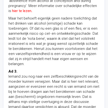
‘abstinence from alcohol at conception and during
pregnancy’. Meer informatie over schadelijke effecten
is
hier te lezen
.
Maar het behoeft eigenlijk geen nadere toelichting dat
het drinken van alcohol (ernstige) schade kan
toebrengen. Of dat nu een glas is of een fles, er is een
aanmerkelijk risico op cel- en ontwikkelingsschade. Dat
leidt tot de ‘nota bene’, waarin ik stel dat het volstrekt
irrationeel is iets wat je graag wenst opzettelijk schade
te berokkenen. Hieruit zou kunnen voortvloeien dat het
een vanzelfsprekendheid is een vrouw er op te wijzen
dat zij in strijd handelt met haar eigen wensen en
belangen.
Ad 3.
Iemand zou nog naar een zelfbeschikkingsrecht van de
moeder kunnen verwijzen. Maar dat is hier niet relevant,
aangezien er evenzeer een recht is van iemand om niet
bij te hoeven dragen aan het berokkenen van schade
aan (beschermt) ongeboren menselijk leven. Dat is
althans mijn stellige overtuiging in deze discussie.
Iemand daartoe verplichten is absurd. Dat de moeder