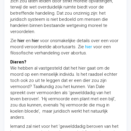
zich zou laten leiden door strikt morele opvattingen,
terwijl de wet overduidelijk ruimte biedt voor de
betreffende handeling. Dat zou onzinnig zijn: het
juridisch systeem is niet bedoeld om mensen die
handelen binnen bestaande wetgeving moreel te
veroordelen.
Zie
hier
en
hier
voor onsmakelijke details over een voor
moord veroordeelde abortusarts. Zie
hier
voor een
filosofische verhandeling over abortus.
Dieren?
We hebben al vastgesteld dat het hier gaat om de
moord op een menselijk individu. Is het raadsel echter
toch ook zo uit te leggen dat er een dier zou zijn
vermoord? Taalkundig zou het kunnen. Van Dale
spreekt over vermoorden als ‘gewelddadig van het
leven beroven’. ‘Hij vermoorde een plant met een bijl’,
zou dus kunnen, evenals ‘hij vermoorde die mug in
koelen bloede’, maar juridisch werkt het natuurlijk
anders.
Iemand zal niet voor het ‘gewelddadig beroven van het