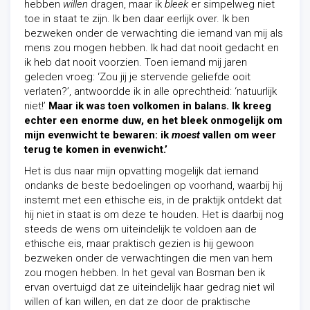
hebben
willen
dragen, maar ik
bleek
er simpelweg niet
toe in staat te zijn. Ik ben daar eerlijk over. Ik ben
bezweken onder de verwachting die iemand van mij als
mens zou mogen hebben. Ik had dat nooit gedacht en
ik heb dat nooit voorzien. Toen iemand mij jaren
geleden vroeg: ‘Zou jij je stervende geliefde ooit
verlaten?’, antwoordde ik in alle oprechtheid: ‘natuurlijk
niet!’
Maar ik was toen volkomen in balans. Ik kreeg
echter een enorme duw, en het bleek onmogelijk om
mijn evenwicht te bewaren: ik
moest
vallen om weer
terug te komen in evenwicht.’
Het is dus naar mijn opvatting mogelijk dat iemand
ondanks de beste bedoelingen op voorhand, waarbij hij
instemt met een ethische eis, in de praktijk ontdekt dat
hij niet in staat is om deze te houden. Het is daarbij nog
steeds de wens om uiteindelijk te voldoen aan de
ethische eis, maar praktisch gezien is hij gewoon
bezweken onder de verwachtingen die men van hem
zou mogen hebben. In het geval van Bosman ben ik
ervan overtuigd dat ze uiteindelijk haar gedrag niet wil
willen of kan willen, en dat ze door de praktische