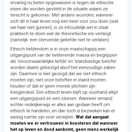
ervaring nu beter opgewassen is tegen de ethische
eisen die worden gesteld in de situatie waarin ze
terecht is gekomen. Met andere woorden, wanneer
zich dit in haar leven nog een keer voor zou doen (wat
we haar niet gunnen), is ze inhoudelijk
wel
in staat
praktisch te doen wat de theoretische eis verlangt
(namelijk: een stervende geliefde niet te verlaten).
Ethisch heldendom is in onze maatschappij een
uitgangspunt van de twitterende massa en begrippen
als ‘onvoorwaardelijke liefde’ en ‘standvastige belofte’
worden daarin gebezigd alsof het eenvoudige zaken
zijn. Daarmee is niet gezegd dat we niet ethisch
moeten zijn, niet onze beloften in stand moeten
houden of dat er geen morele plichten zijn.
Integendeel. Een ethisch leven blijft op voorhand altijd
een uitgangspunt en een streven. Wanneer iemand
echter redelijkerwijs er alles aan gedaan heeft om
ethisch te handelen, en dan toch is bezweken kan er
weinig ruimte zijn voor verwijten.
Wat dat aangaat
moeten we er vertrouwen in koesteren dat wanneer
het op leven en dood aankomt, geen mens werkelijk