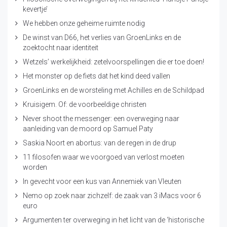
kevertje’
We hebben onze geheime ruimte nodig
De winst van D66, het verlies van GroenLinks en de
zoektocht naar identiteit
Wetzels’ werkelijkheid: zetelvoorspellingen die er toe doen!
Het monster op de fiets dat het kind deed vallen
GroenLinks en de worsteling met Achilles en de Schildpad
Kruisigem. Of: de voorbeeldige christen
Never shoot the messenger: een overweging naar
aanleiding van de moord op Samuel Paty
Saskia Noort en abortus: van de regen in de drup
11 filosofen waar we voorgoed van verlost moeten
worden
In gevecht voor een kus van Annemiek van Vleuten
Nemo op zoek naar zichzelf: de zaak van 3 iMacs voor 6
euro
Argumenten ter overweging in het licht van de ‘historische