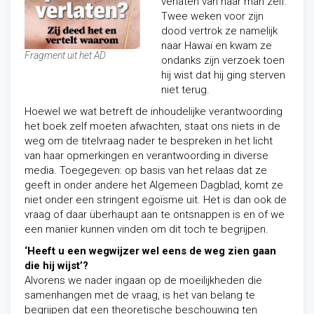
verlaten van haar man zelf.
Twee weken voor zijn
dood vertrok ze namelijk
naar Hawaï en kwam ze
Fragment uit het AD
ondanks zijn verzoek toen
hij wist dat hij ging sterven
niet terug.
Hoewel we wat betreft de inhoudelijke verantwoording
het boek zelf moeten afwachten, staat ons niets in de
weg om de titelvraag nader te bespreken in het licht
van haar opmerkingen en verantwoording in diverse
media. Toegegeven: op basis van het relaas dat ze
geeft in onder andere het Algemeen Dagblad, komt ze
niet onder een stringent egoïsme uit. Het is dan ook de
vraag of daar überhaupt aan te ontsnappen is en of we
een manier kunnen vinden om dit toch te begrijpen.
‘Heeft u een wegwijzer wel eens de weg zien gaan
die hij wijst’?
Alvorens we nader ingaan op de moeilijkheden die
samenhangen met de vraag, is het van belang te
begrijpen dat een theoretische beschouwing ten