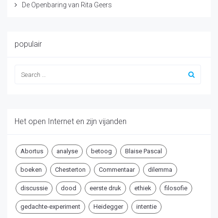
De Openbaring van Rita Geers
populair
Het open Internet en zijn vijanden
Abortus
analyse
betoog
Blaise Pascal
boeken
Chesterton
Commentaar
dilemma
discussie
dood
eerste druk
ethiek
filosofie
gedachte-experiment
Heidegger
intentie