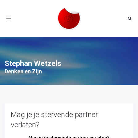
Toggle
navigation
Stephan Wetzels
Denken en Zijn
Mag je je stervende partner
verlaten?
Mag je je stervende partner verlaten?