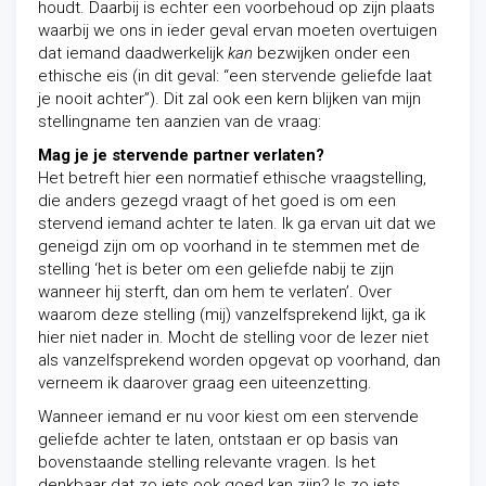
houdt. Daarbij is echter een voorbehoud op zijn plaats
waarbij we ons in ieder geval ervan moeten overtuigen
dat iemand daadwerkelijk
kan
bezwijken onder een
ethische eis (in dit geval: “een stervende geliefde laat
je nooit achter”). Dit zal ook een kern blijken van mijn
stellingname ten aanzien van de vraag:
Mag je je stervende partner verlaten?
Het betreft hier een normatief ethische vraagstelling,
die anders gezegd vraagt of het goed is om een
stervend iemand achter te laten. Ik ga ervan uit dat we
geneigd zijn om op voorhand in te stemmen met de
stelling ‘het is beter om een geliefde nabij te zijn
wanneer hij sterft, dan om hem te verlaten’. Over
waarom deze stelling (mij) vanzelfsprekend lijkt, ga ik
hier niet nader in. Mocht de stelling voor de lezer niet
als vanzelfsprekend worden opgevat op voorhand, dan
verneem ik daarover graag een uiteenzetting.
Wanneer iemand er nu voor kiest om een stervende
geliefde achter te laten, ontstaan er op basis van
bovenstaande stelling relevante vragen. Is het
denkbaar dat zo iets ook goed kan zijn? Is zo iets