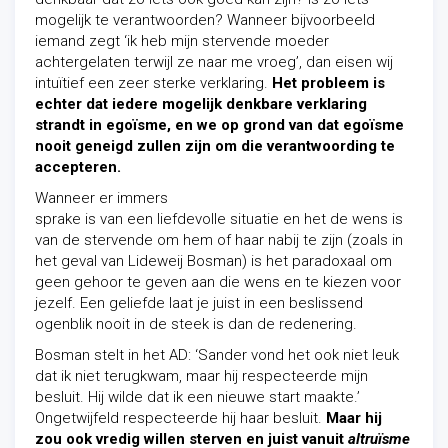
mogelijk te verantwoorden? Wanneer bijvoorbeeld
iemand zegt ‘ik heb mijn stervende moeder
achtergelaten terwijl ze naar me vroeg’, dan eisen wij
intuïtief een zeer sterke verklaring.
Het probleem is
echter dat iedere mogelijk denkbare verklaring
strandt in egoïsme, en we op grond van dat egoïsme
nooit geneigd zullen zijn om die verantwoording te
accepteren.
Wanneer er immers
sprake is van een liefdevolle situatie en het de wens is
van de stervende om hem of haar nabij te zijn (zoals in
het geval van Lideweij Bosman) is het paradoxaal om
geen gehoor te geven aan die wens en te kiezen voor
jezelf. Een geliefde laat je juist in een beslissend
ogenblik nooit in de steek is dan de redenering.
Bosman stelt in het AD: ‘Sander vond het ook niet leuk
dat ik niet terugkwam, maar hij respecteerde mijn
besluit. Hij wilde dat ik een nieuwe start maakte.’
Ongetwijfeld respecteerde hij haar besluit.
Maar hij
zou ook vredig willen sterven en juist vanuit
altruïsme