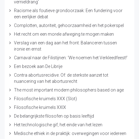
vernieldrang’
Racisme als foutieve grondoorzaak: Een fundering voor
een eerlijker debat
Complotten, autoriteit, gehoorzaamheid en het pokerspel
Het recht om een morele afweging te mogen maken
Verslag van een dag aan het front: Balanceren tussen
ironie en ernst
Carnaval naar de Filistijnen: ‘We noemen het Verkleedfeest!’
Een bezoek aan De Librije
Contra abortusrecidive. Of: de sterkste aanzet tot
nuancering van het abortusrecht
The most important modern philosophers based on age
Filosofische kruimels XXX (Slot)
Filosofische kruimels XXIX
De belangrijkste filosofen op basis leeftijd
Het technologische gif, het einde van het lezen
Medische ethiek in de praktijk: overwegingen voor iedereen