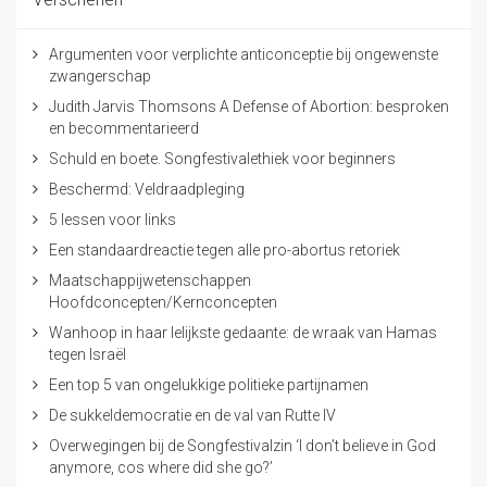
Argumenten voor verplichte anticonceptie bij ongewenste
zwangerschap
Judith Jarvis Thomsons A Defense of Abortion: besproken
en becommentarieerd
Schuld en boete. Songfestivalethiek voor beginners
Beschermd: Veldraadpleging
5 lessen voor links
Een standaardreactie tegen alle pro-abortus retoriek
Maatschappijwetenschappen
Hoofdconcepten/Kernconcepten
Wanhoop in haar lelijkste gedaante: de wraak van Hamas
tegen Israël
Een top 5 van ongelukkige politieke partijnamen
De sukkeldemocratie en de val van Rutte IV
Overwegingen bij de Songfestivalzin ‘I don’t believe in God
anymore, cos where did she go?’