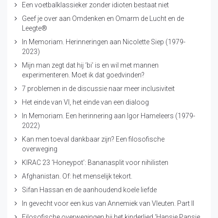
Een voetbalklassieker zonder idioten bestaat niet
Geef je over aan Omdenken en Omarm de Lucht en de
Leegte®
In Memoriam. Herinneringen aan Nicolette Siep (1979-
2023)
Mijn man zegt dat hij ‘bi’ is en wil met mannen
experimenteren. Moet ik dat goedvinden?
7 problemen in de discussie naar meer inclusiviteit
Het einde van VI, het einde van een dialoog
In Memoriam. Een herinnering aan Igor Hameleers (1979-
2022)
Kan men toeval dankbaar zijn? Een filosofische
overweging
KIRAC 23 ‘Honeypot’: Bananasplit voor nihilisten
Afghanistan. Of: het menselijk tekort.
Sifan Hassan en de aanhoudend koele liefde
In gevecht voor een kus van Annemiek van Vleuten. Part II
Filosofische overwegingen bij het kinderlied ‘Hansje Pansje