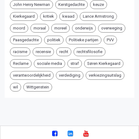
John Henry Newman
Kerstgedachte
keuze
Kierkegaard
kritiek
kwaad
Lance Armstrong
moord
moraal
moreel
onderwijs
overweging
Paasgedachte
politiek
Politieke partijen
PVV
racisme
recensie
recht
rechtsfilosofie
Reclame
sociale media
straf
Søren Kierkegaard
verantwoordelijkheid
verdediging
verkiezingsuitslag
wil
Wittgenstein