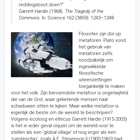
reddingsboot doen?”
Garrett Hardin (1968).
The Tragedy of the
Commons
. In: Science 162 (3859): 1243–1248.
Filosofen zijn dol op
metaforen. Plato vond
het gebruik van
metaforen zelfs
noodzakelijk om
ingewikkelde
filosofische
uiteenzettingen
toegankelijk te maken
voor het volk. Zijn beroemdste metafoor is ongetwijfeld
die van de
Grot
, waar geketende mensen naar
schaduwen zitten te kijken. Maar welke metafoor is
eigenlijk de beste om de wereld te beschrijven?
Volgens ecoloog en ethicus Garrett Hardin (1915-2003)
is het in ieder geval onjuist om de wereld voor te
stellen als een ‘global village’ of nog erger als een
‘ruimteschip’, zoals A.E. Stevenson II (1900-1965) had