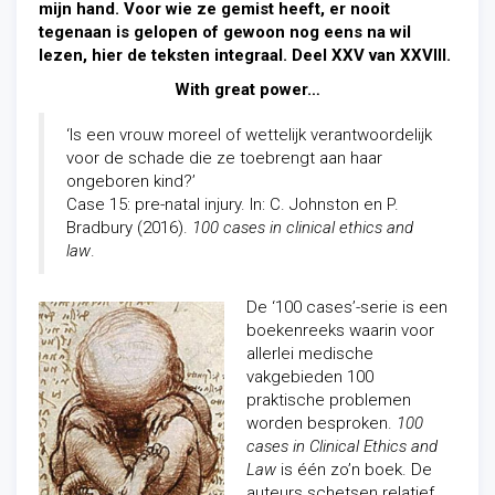
mijn hand. Voor wie ze gemist heeft, er nooit
tegenaan is gelopen of gewoon nog eens na wil
lezen, hier de teksten integraal. Deel XXV van XXVIII.
With great power…
‘Is een vrouw moreel of wettelijk verantwoordelijk
voor de schade die ze toebrengt aan haar
ongeboren kind?’
Case 15: pre-natal injury. In: C. Johnston en P.
Bradbury (2016).
100 cases in clinical ethics and
law
.
De ‘100 cases’-serie is een
boekenreeks waarin voor
allerlei medische
vakgebieden 100
praktische problemen
worden besproken.
100
cases in Clinical Ethics and
Law
is één zo’n boek. De
auteurs schetsen relatief