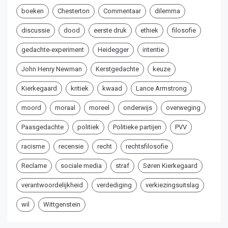
boeken
Chesterton
Commentaar
dilemma
discussie
dood
eerste druk
ethiek
filosofie
gedachte-experiment
Heidegger
intentie
John Henry Newman
Kerstgedachte
keuze
Kierkegaard
kritiek
kwaad
Lance Armstrong
moord
moraal
moreel
onderwijs
overweging
Paasgedachte
politiek
Politieke partijen
PVV
racisme
recensie
recht
rechtsfilosofie
Reclame
sociale media
straf
Søren Kierkegaard
verantwoordelijkheid
verdediging
verkiezingsuitslag
wil
Wittgenstein