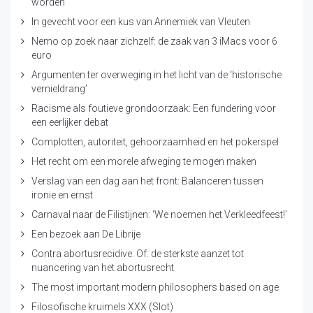
worden
In gevecht voor een kus van Annemiek van Vleuten
Nemo op zoek naar zichzelf: de zaak van 3 iMacs voor 6
euro
Argumenten ter overweging in het licht van de ‘historische
vernieldrang’
Racisme als foutieve grondoorzaak: Een fundering voor
een eerlijker debat
Complotten, autoriteit, gehoorzaamheid en het pokerspel
Het recht om een morele afweging te mogen maken
Verslag van een dag aan het front: Balanceren tussen
ironie en ernst
Carnaval naar de Filistijnen: ‘We noemen het Verkleedfeest!’
Een bezoek aan De Librije
Contra abortusrecidive. Of: de sterkste aanzet tot
nuancering van het abortusrecht
The most important modern philosophers based on age
Filosofische kruimels XXX (Slot)