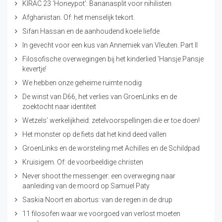
KIRAC 23 ‘Honeypot’: Bananasplit voor nihilisten
Afghanistan. Of: het menselijk tekort.
Sifan Hassan en de aanhoudend koele liefde
In gevecht voor een kus van Annemiek van Vleuten. Part II
Filosofische overwegingen bij het kinderlied ‘Hansje Pansje
kevertje’
We hebben onze geheime ruimte nodig
De winst van D66, het verlies van GroenLinks en de
zoektocht naar identiteit
Wetzels’ werkelijkheid: zetelvoorspellingen die er toe doen!
Het monster op de fiets dat het kind deed vallen
GroenLinks en de worsteling met Achilles en de Schildpad
Kruisigem. Of: de voorbeeldige christen
Never shoot the messenger: een overweging naar
aanleiding van de moord op Samuel Paty
Saskia Noort en abortus: van de regen in de drup
11 filosofen waar we voorgoed van verlost moeten