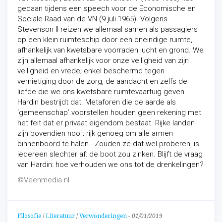
gedaan tijdens een speech voor de Economische en
Sociale Raad van de VN (9 juli 1965). Volgens
Stevenson II reizen we allemaal samen als passagiers
op een klein ruimteschip door een oneindige ruimte,
afhankelijk van kwetsbare voorraden lucht en grond. We
zijn allemaal afhankelijk voor onze veiligheid van zijn
veiligheid en vrede; enkel beschermd tegen
vernietiging door de zorg, de aandacht en zelfs de
liefde die we ons kwetsbare ruimtevaartuig geven.
Hardin bestrijdt dat. Metaforen die de aarde als
‘gemeenschap’ voorstellen houden geen rekening met
het feit dat er privaat eigendom bestaat. Rijke landen
zijn bovendien nooit rijk genoeg om alle armen
binnenboord te halen. Zouden ze dat wel proberen, is
iedereen slechter af: de boot zou zinken. Blijft de vraag
van Hardin: hoe verhouden we ons tot de drenkelingen?
©Veenmedia.nl
Filosofie
/
Literatuur
/
Verwonderingen
-
01/01/2019