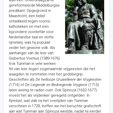
was een ‘onverdraagzame’
gereformeerde Middelburgse
predikant. Opgegroeid in
Maastricht, een hekel
ontwikkeld tegen rooms-
katholieken en met een
bijzondere voorliefde voor
Nederlandse taal en vlotte
rijmelarij, was hij populair
onder het gewone volk. Als
aanhanger van de leer van
Gisbertus Voetius (1589-1676)
trok Tuinman in vele werken
fel van leer tegen zogenaamde vrijgeesten die het
waagden te rommelen met het godsbegrip.
Geschriften als
De heillooze Gruwelleere der Vrygeesten
(1714) of
De Liegende en Bedriegende Vrygeest
(1715)
laten weinig te raden over. Ook Spinoza (1632-1677)
moest het als vrijdenker geregeld ontgelden. In
Rymlust
, wat vlak na het overlijden van Tuinman
verscheen in 1729, treffen we het beruchte grafschrift
aan wat Tuinman aan Spinoza weidde, nadat hij eerder