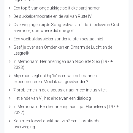
Een top 5 van ongelukkige politieke partijnamen
De sukkeldemocratie en de val van Rutte IV
Overwegingen bij de Songfestivalzin ‘I don’t believe in God
anymore, cos where did she go?’
Een voetbalklassieker zonder idioten bestaat niet
Geef je over aan Omdenken en Omarm de Lucht en de
Leegte®
In Memoriam. Herinneringen aan Nicolette Siep (1979-
2023)
Mijn man zegt dat hij ‘bi’ is en wil met mannen
experimenteren. Moet ik dat goedvinden?
7 problemen in de discussie naar meer inclusiviteit
Het einde van VI, het einde van een dialoog
In Memoriam. Een herinnering aan Igor Hameleers (1979-
2022)
Kan men toeval dankbaar zijn? Een filosofische
overweging