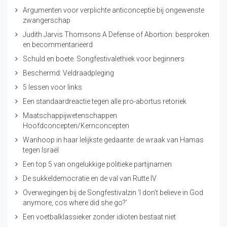
Argumenten voor verplichte anticonceptie bij ongewenste
zwangerschap
Judith Jarvis Thomsons A Defense of Abortion: besproken
en becommentarieerd
Schuld en boete. Songfestivalethiek voor beginners
Beschermd: Veldraadpleging
5 lessen voor links
Een standaardreactie tegen alle pro-abortus retoriek
Maatschappijwetenschappen
Hoofdconcepten/Kernconcepten
Wanhoop in haar lelijkste gedaante: de wraak van Hamas
tegen Israël
Een top 5 van ongelukkige politieke partijnamen
De sukkeldemocratie en de val van Rutte IV
Overwegingen bij de Songfestivalzin ‘I don’t believe in God
anymore, cos where did she go?’
Een voetbalklassieker zonder idioten bestaat niet