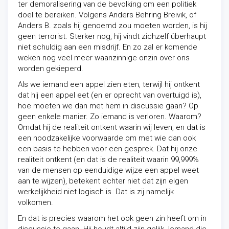
ter demoralisering van de bevolking om een politiek
doel te bereiken. Volgens Anders Behring Breivik, of
Anders B. zoals hij genoemd zou moeten worden, is hij
geen terrorist. Sterker nog, hij vindt zichzelf überhaupt
niet schuldig aan een misdrijf. En zo zal er komende
weken nog veel meer waanzinnige onzin over ons
worden gekieperd.
Als we iemand een appel zien eten, terwijl hij ontkent
dat hij een appel eet (en er oprecht van overtuigd is),
hoe moeten we dan met hem in discussie gaan? Op
geen enkele manier. Zo iemand is verloren. Waarom?
Omdat hij de realiteit ontkent waarin wij leven, en dat is
een noodzakelijke voorwaarde om met wie dan ook
een basis te hebben voor een gesprek. Dat hij onze
realiteit ontkent (en dat is de realiteit waarin 99,999%
van de mensen op eenduidige wijze een appel weet
aan te wijzen), betekent echter niet dat zijn eigen
werkelijkheid niet logisch is. Dat is zij namelijk
volkomen.
En dat is precies waarom het ook geen zin heeft om in