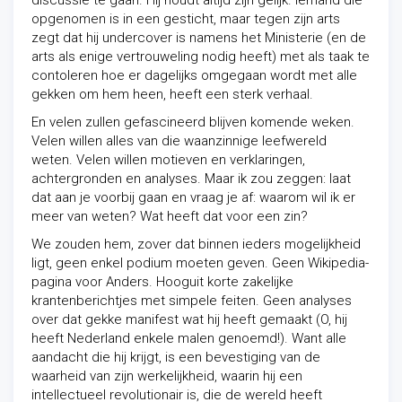
discussie te gaan. Hij houdt altijd zijn gelijk. Iemand die
opgenomen is in een gesticht, maar tegen zijn arts
zegt dat hij undercover is namens het Ministerie (en de
arts als enige vertrouweling nodig heeft) met als taak te
contoleren hoe er dagelijks omgegaan wordt met alle
gekken om hem heen, heeft een sterk verhaal.
En velen zullen gefascineerd blijven komende weken.
Velen willen alles van die waanzinnige leefwereld
weten. Velen willen motieven en verklaringen,
achtergronden en analyses. Maar ik zou zeggen: laat
dat aan je voorbij gaan en vraag je af: waarom wil ik er
meer van weten? Wat heeft dat voor een zin?
We zouden hem, zover dat binnen ieders mogelijkheid
ligt, geen enkel podium moeten geven. Geen Wikipedia-
pagina voor Anders. Hooguit korte zakelijke
krantenberichtjes met simpele feiten. Geen analyses
over dat gekke manifest wat hij heeft gemaakt (O, hij
heeft Nederland enkele malen genoemd!). Want alle
aandacht die hij krijgt, is een bevestiging van de
waarheid van zijn werkelijkheid, waarin hij een
intellectueel revolutionair is, die de wereld heeft