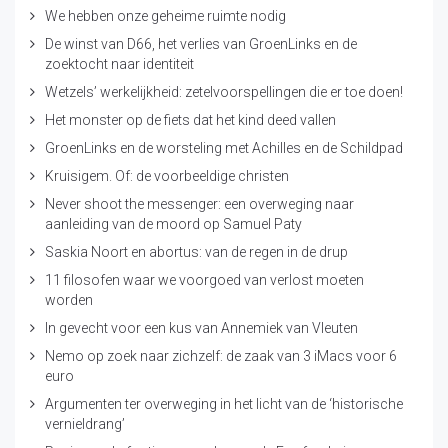
We hebben onze geheime ruimte nodig
De winst van D66, het verlies van GroenLinks en de
zoektocht naar identiteit
Wetzels’ werkelijkheid: zetelvoorspellingen die er toe doen!
Het monster op de fiets dat het kind deed vallen
GroenLinks en de worsteling met Achilles en de Schildpad
Kruisigem. Of: de voorbeeldige christen
Never shoot the messenger: een overweging naar
aanleiding van de moord op Samuel Paty
Saskia Noort en abortus: van de regen in de drup
11 filosofen waar we voorgoed van verlost moeten
worden
In gevecht voor een kus van Annemiek van Vleuten
Nemo op zoek naar zichzelf: de zaak van 3 iMacs voor 6
euro
Argumenten ter overweging in het licht van de ‘historische
vernieldrang’