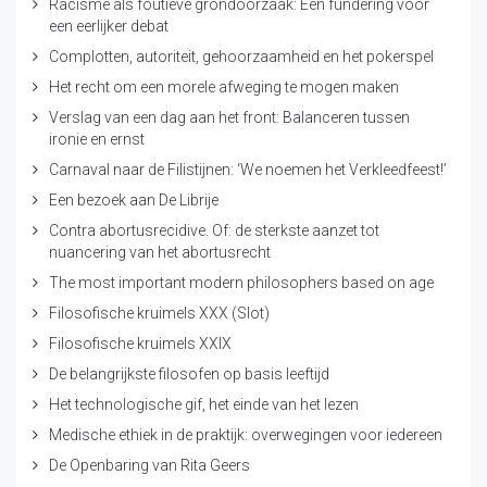
Racisme als foutieve grondoorzaak: Een fundering voor
een eerlijker debat
Complotten, autoriteit, gehoorzaamheid en het pokerspel
Het recht om een morele afweging te mogen maken
Verslag van een dag aan het front: Balanceren tussen
ironie en ernst
Carnaval naar de Filistijnen: ‘We noemen het Verkleedfeest!’
Een bezoek aan De Librije
Contra abortusrecidive. Of: de sterkste aanzet tot
nuancering van het abortusrecht
The most important modern philosophers based on age
Filosofische kruimels XXX (Slot)
Filosofische kruimels XXIX
De belangrijkste filosofen op basis leeftijd
Het technologische gif, het einde van het lezen
Medische ethiek in de praktijk: overwegingen voor iedereen
De Openbaring van Rita Geers