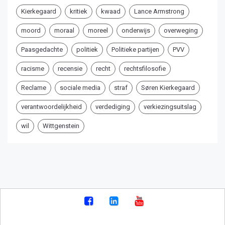
Kierkegaard
kritiek
kwaad
Lance Armstrong
moord
moraal
moreel
onderwijs
overweging
Paasgedachte
politiek
Politieke partijen
PVV
racisme
recensie
recht
rechtsfilosofie
Reclame
sociale media
straf
Søren Kierkegaard
verantwoordelijkheid
verdediging
verkiezingsuitslag
wil
Wittgenstein