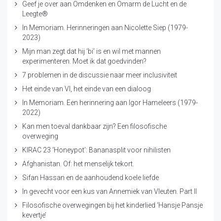
Geef je over aan Omdenken en Omarm de Lucht en de
Leegte®
In Memoriam. Herinneringen aan Nicolette Siep (1979-
2023)
Mijn man zegt dat hij ‘bi’ is en wil met mannen
experimenteren. Moet ik dat goedvinden?
7 problemen in de discussie naar meer inclusiviteit
Het einde van VI, het einde van een dialoog
In Memoriam. Een herinnering aan Igor Hameleers (1979-
2022)
Kan men toeval dankbaar zijn? Een filosofische
overweging
KIRAC 23 ‘Honeypot’: Bananasplit voor nihilisten
Afghanistan. Of: het menselijk tekort.
Sifan Hassan en de aanhoudend koele liefde
In gevecht voor een kus van Annemiek van Vleuten. Part II
Filosofische overwegingen bij het kinderlied ‘Hansje Pansje
kevertje’