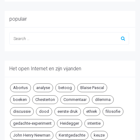
populair
Het open Internet en zijn vijanden
Abortus
analyse
betoog
Blaise Pascal
boeken
Chesterton
Commentaar
dilemma
discussie
dood
eerste druk
ethiek
filosofie
gedachte-experiment
Heidegger
intentie
John Henry Newman
Kerstgedachte
keuze