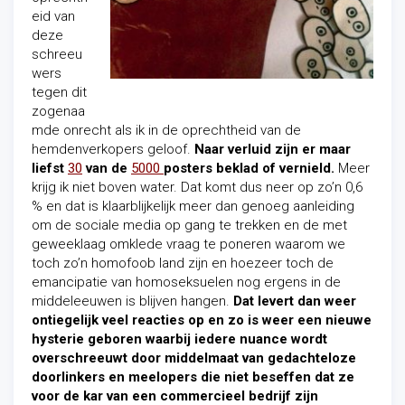
eid van
deze
schreeu
wers
tegen dit
zogenaa
mde onrecht als ik in de oprechtheid van de
hemdenverkopers geloof.
Naar verluid zijn er maar
liefst
30
van de
5000
posters beklad of vernield.
Meer
krijg ik niet boven water. Dat komt dus neer op zo’n 0,6
% en dat is klaarblijkelijk meer dan genoeg aanleiding
om de sociale media op gang te trekken en de met
geweeklaag omklede vraag te poneren waarom we
toch zo’n homofoob land zijn en hoezeer toch de
emancipatie van homoseksuelen nog ergens in de
middeleeuwen is blijven hangen.
Dat levert dan weer
ontiegelijk veel reacties op en zo is weer een nieuwe
hysterie geboren waarbij iedere nuance wordt
overschreeuwt door middelmaat van gedachteloze
doorlinkers en meelopers die niet beseffen dat ze
voor de kar van een commercieel bedrijf zijn