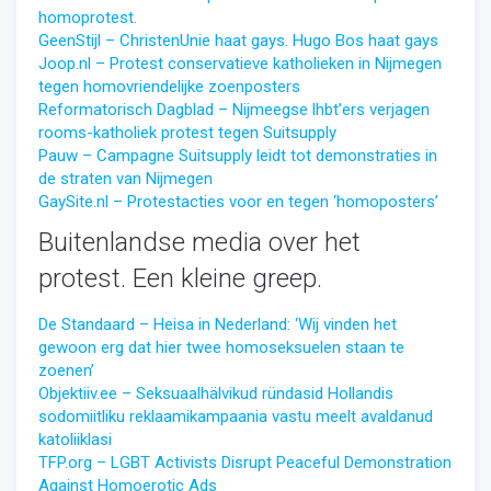
homoprotest.
GeenStijl – ChristenUnie haat gays. Hugo Bos haat gays
Joop.nl – Protest conservatieve katholieken in Nijmegen
tegen homovriendelijke zoenposters
Reformatorisch Dagblad – Nijmeegse lhbt’ers verjagen
rooms-katholiek protest tegen Suitsupply
Pauw – Campagne Suitsupply leidt tot demonstraties in
de straten van Nijmegen
GaySite.nl – Protestacties voor en tegen ‘homoposters’
Buitenlandse media over het
protest. Een kleine greep.
De Standaard – Heisa in Nederland: ‘Wij vinden het
gewoon erg dat hier twee homoseksuelen staan te
zoenen’
Objektiiv.ee – Seksuaalhälvikud ründasid Hollandis
sodomiitliku reklaamikampaania vastu meelt avaldanud
katoliiklasi
TFP.org – LGBT Activists Disrupt Peaceful Demonstration
Against Homoerotic Ads