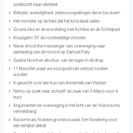
zoektocht naar identiteit
Wetzels’ werkelijkheid: zetelvoorspellingen die er toe doen!
Het monster op de fiets dat het kind deed vallen
GroenLinks en de worsteling met Achilles en de Schildpad
Kruisigem. Of: de voorbeeldige christen
Never shoot the messenger: een overweging naar
aanleiding van de moord op Samuel Paty
Saskia Noort en abortus: van de regen in de drup
11 filosofen waar we voorgoed van verlost moeten
worden
In gevecht voor een kus van Annemiek van Vleuten
Nemo op zoek naar zichzelf: de zaak van 3 iMacs voor 6
euro
Argumenten ter overweging in het licht van de ‘historische
vernieldrang’
Racisme als foutieve grondoorzaak: Een fundering voor
een eerlijker debat