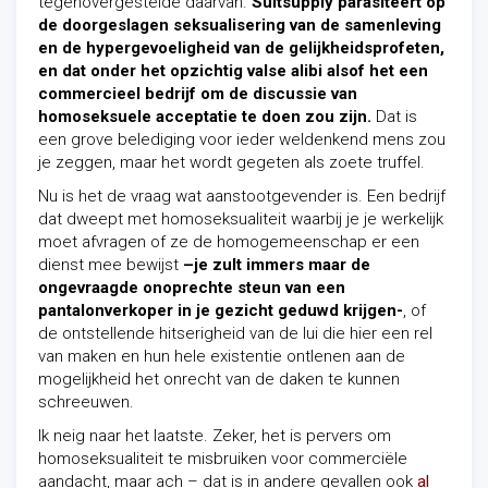
tegenovergestelde daarvan.
Suitsupply parasiteert op
de doorgeslagen seksualisering van de samenleving
en de hypergevoeligheid van de gelijkheidsprofeten,
en dat onder het opzichtig valse alibi alsof het een
commercieel bedrijf om de discussie van
homoseksuele acceptatie te doen zou zijn.
Dat is
een grove belediging voor ieder weldenkend mens zou
je zeggen, maar het wordt gegeten als zoete truffel.
Nu is het de vraag wat aanstootgevender is. Een bedrijf
dat dweept met homoseksualiteit waarbij je je werkelijk
moet afvragen of ze de homogemeenschap er een
dienst mee bewijst
–je zult immers maar de
ongevraagde onoprechte steun van een
pantalonverkoper in je gezicht geduwd krijgen-
, of
de ontstellende hitserigheid van de lui die hier een rel
van maken en hun hele existentie ontlenen aan de
mogelijkheid het onrecht van de daken te kunnen
schreeuwen.
Ik neig naar het laatste. Zeker, het is pervers om
homoseksualiteit te misbruiken voor commerciële
aandacht, maar ach – dat is in andere gevallen ook
al