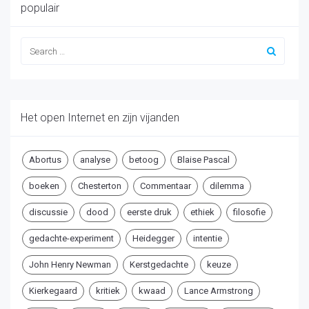
populair
Het open Internet en zijn vijanden
Abortus
analyse
betoog
Blaise Pascal
boeken
Chesterton
Commentaar
dilemma
discussie
dood
eerste druk
ethiek
filosofie
gedachte-experiment
Heidegger
intentie
John Henry Newman
Kerstgedachte
keuze
Kierkegaard
kritiek
kwaad
Lance Armstrong