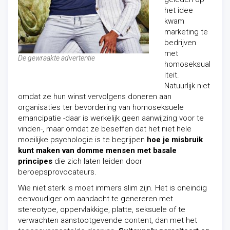
het idee
kwam
marketing te
bedrijven
met
De gewraakte advertentie
homoseksual
iteit.
Natuurlijk niet
omdat ze hun winst vervolgens doneren aan
organisaties ter bevordering van homoseksuele
emancipatie -daar is werkelijk geen aanwijzing voor te
vinden-, maar omdat ze beseffen dat het niet hele
moeilijke psychologie is te begrijpen
hoe je misbruik
kunt maken van domme mensen met basale
principes
die zich laten leiden door
beroepsprovocateurs.
Wie niet sterk is moet immers slim zijn. Het is oneindig
eenvoudiger om aandacht te genereren met
stereotype, oppervlakkige, platte, seksuele of te
verwachten aanstootgevende content, dan met het