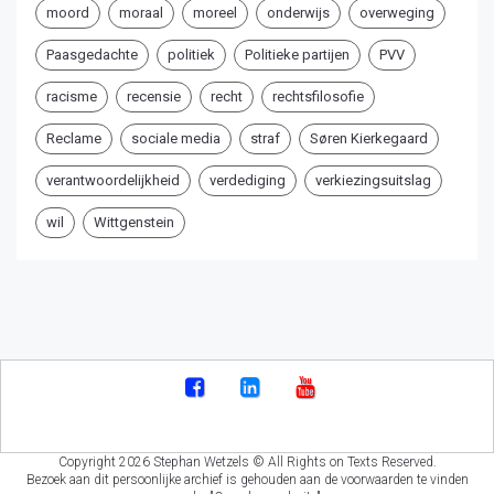
moord
moraal
moreel
onderwijs
overweging
Paasgedachte
politiek
Politieke partijen
PVV
racisme
recensie
recht
rechtsfilosofie
Reclame
sociale media
straf
Søren Kierkegaard
verantwoordelijkheid
verdediging
verkiezingsuitslag
wil
Wittgenstein
Copyright 2026 Stephan Wetzels © All Rights on Texts Reserved.
Bezoek aan dit persoonlijke archief is gehouden aan de voorwaarden te vinden