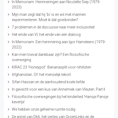
In Memoriam. Herinneringen aan Nicolette Siep (1979-
2023)
Mijn man zegt dat hij ‘bi’ is en wil met mannen
experimenteren. Moet ik dat goedvinden?
7 problemen in de discussie naar meer inclusiviteit
Het einde van VI, het einde van een dialoog
In Memoriam. Een herinnering aan Igor Hameleers (1979-
2022)
Kan men toeval dankbaar zijn? Een filosofische
overweging
KIRAC 23 ‘Honeypot’: Bananasplit voor nihilisten
Afghanistan. Of: het menselijk tekort.
Sifan Hassan en de aanhoudend koele liefde
In gevecht voor een kus van Annemiek van Vleuten. Part II
Filosofische overwegingen bij het kinderlied ‘Hansje Pansje
kevertje’
We hebben onze geheime ruimte nodig
De winst van D66, het verlies van GroenLinks en de