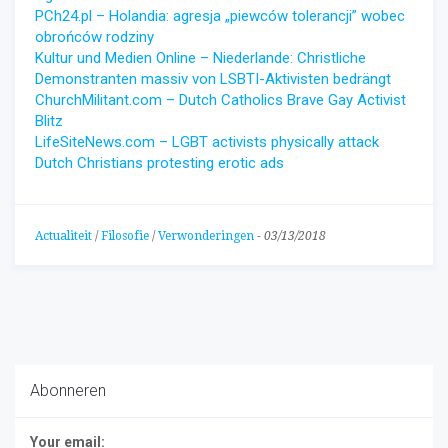
PCh24.pl – Holandia: agresja „piewców tolerancji” wobec
obrońców rodziny
Kultur und Medien Online – Niederlande: Christliche
Demonstranten massiv von LSBTI-Aktivisten bedrängt
ChurchMilitant.com – Dutch Catholics Brave Gay Activist
Blitz
LifeSiteNews.com – LGBT activists physically attack
Dutch Christians protesting erotic ads
Actualiteit
/
Filosofie
/
Verwonderingen
-
03/13/2018
Abonneren
Your email: