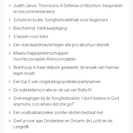
Judith Jarvis Thomsons A Defense of Abortion: besproken
en becommentarieerd
Schuld en boete. Songfestivalethiek voor beginners
Beschermd: Veldraadpleging
5 lessen voor links
Een standaardreactie tegen alle pro-abortus retoriek
Maatschappijwetenschappen
Hoofdconcepten/Kernconcepten
Wanhoop in haar lelijkste gedaante: de wraak van Hamas
tegen Israël
Een top 5 van ongelukkige politieke partijnamen
De sukkeldemocratie en de val van Rutte IV
Overwegingen bij de Songfestivalzin ‘I don’t believe in God
anymore, cos where did she go?’
Een voetbalklassieker zonder idioten bestaat niet
Geef je over aan Omdenken en Omarm de Lucht en de
Leegte®