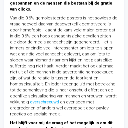
gespannen en de mensen die bestaan bij de gratie
van clicks.
Van die 0,6% gemolesteerde posters is het sowieso de
vraag hoeveel daarvan daadwerkelijk gemotiveerd is
door homofobie. Ik acht de kans vele malen groter dat
in die 0,6% een hoop aandachtszieke gevallen zitten
die door de media-aandacht zijn gegenereerd. Het is
immers oneindig veel interessanter om iets te slopen
wat oneindig veel aandacht oplevert, dan om iets te
slopen waar niemand naar om kijkt en het plaatselijke
suffertje nog niet haalt. Verder maakt het ook allemaal
niet uit of de mannen in de advertentie homoseksueel
zijn, of wat de relatie is tussen de fabrikant en
homoseksualiteit. En ieder tegengeluid met betrekking
tot de samenleving die al haar onschuld offert aan de
openlijke seksualisering van mannen en vrouwen, wordt
vakkundig
overschreeuwd
en overladen met
drogredenen of anders wel overspoelt door pavlov-
reacties op sociale media.
Het blijft voor mij de vraag of het mogelijk is om dit