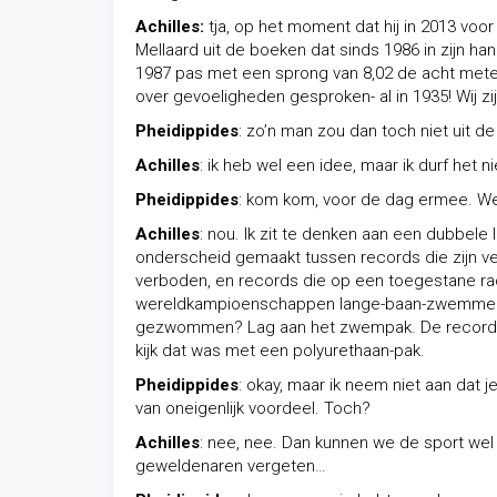
Achilles:
tja, op het moment dat hij in 2013 vo
Mellaard uit de boeken dat sinds 1986 in zijn h
1987 pas met een sprong van 8,02 de acht mete
over gevoeligheden gesproken- al in 1935! Wij zij
Pheidippides
: zo’n man zou dan toch niet uit 
Achilles
: ik heb wel een idee, maar ik durf het 
Pheidippides
: kom kom, voor de dag ermee. We z
Achilles
: nou. Ik zit te denken aan een dubbele 
onderscheid gemaakt tussen records die zijn v
verboden, en records die op een toegestane race
wereldkampioenschappen lange-baan-zwemmen t
gezwommen? Lag aan het zwempak. De records w
kijk dat was met een polyurethaan-pak.
Pheidippides
: okay, maar ik neem niet aan dat 
van oneigenlijk voordeel. Toch?
Achilles
: nee, nee. Dan kunnen we de sport wel
geweldenaren vergeten…