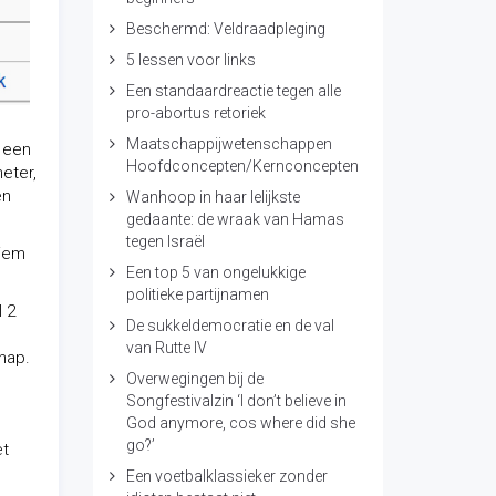
Beschermd: Veldraadpleging
5 lessen voor links
Een standaardreactie tegen alle
pro-abortus retoriek
Maatschappijwetenschappen
s een
Hoofdconcepten/Kernconcepten
eter,
en
Wanhoop in haar lelijkste
gedaante: de wraak van Hamas
tegen Israël
tiem
Een top 5 van ongelukkige
politieke partijnamen
l 2
De sukkeldemocratie en de val
van Rutte IV
hap.
Overwegingen bij de
Songfestivalzin ‘I don’t believe in
God anymore, cos where did she
go?’
et
Een voetbalklassieker zonder