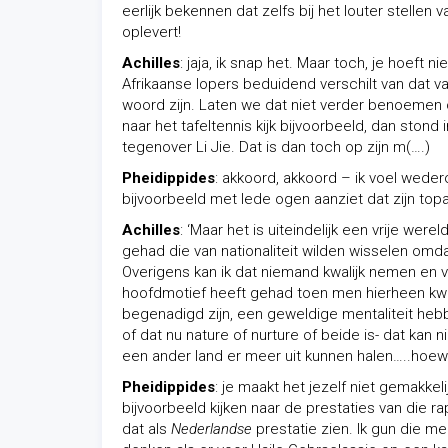
eerlijk bekennen dat zelfs bij het louter stellen
oplevert!
Achilles
: jaja, ik snap het. Maar toch, je hoeft
Afrikaanse lopers beduidend verschilt van dat 
woord zijn. Laten we dat niet verder benoemen 
naar het tafeltennis kijk bijvoorbeeld, dan stond
tegenover Li Jie. Dat is dan toch op zijn m(….)
Pheidippides
: akkoord, akkoord – ik voel weder
bijvoorbeeld met lede ogen aanziet dat zijn topa
Achilles
: ‘Maar het is uiteindelijk een vrije we
gehad die van nationaliteit wilden wisselen om
Overigens kan ik dat niemand kwalijk nemen en v
hoofdmotief heeft gehad toen men hierheen kwam
begenadigd zijn, een geweldige mentaliteit he
of dat nu nature of nurture of beide is- dat kan
een ander land er meer uit kunnen halen…..hoew
Pheidippides
: je maakt het jezelf niet gemakkel
bijvoorbeeld kijken naar de prestaties van die r
dat als
Nederlandse
prestatie zien. Ik gun die m