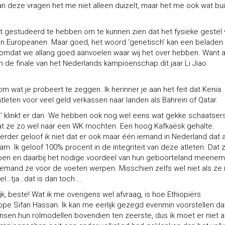
 van deze vragen het me niet alleen duizelt, maar het me ook wat bui
 niet gestudeerd te hebben om te kunnen zien dat het fysieke gestel
van Europeanen. Maar goed, het woord ‘genetisch’ kan een beladen
omdat we allang goed aanvoelen waar wij het over hebben. Want al
 in de finale van het Nederlands kampioenschap dit jaar Li Jiao
om wat je probeert te zeggen. Ik herinner je aan het feit dat Kenia
tleten voor veel geld verkassen naar landen als Bahrein of Qatar.
reld’ klinkt er dan. We hebben ook nog wel eens wat gekke schaatser
dat ze zo wel naar een WK mochten. Een hoog Kafkaësk gehalte.
erder geloof ik niet dat er ook maar één iemand in Nederland dat a
. Ik geloof 100% procent in de integriteit van deze atleten. Dat 
bben en daarbij het nodige voordeel van hun geboorteland meene
 niemand ze voor de voeten werpen. Misschien zelfs wel niet als ze 
el…tja…dat is dan toch….
ijk, beste! Wat ik me overigens wel afvraag, is hoe Ethiopiërs
appe Sifan Hassan. Ik kan me eerlijk gezegd evenmin voorstellen dat
ensen hun rolmodellen bovendien ten zeerste, dus ik moet er niet 