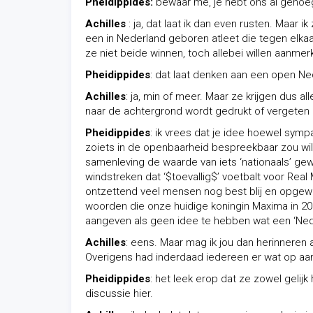
Pheidippides:
bewaar me, je hebt ons al genoe
Achilles
: ja, dat laat ik dan even rusten. Maar 
een in Nederland geboren atleet die tegen elk
ze niet beide winnen, toch allebei willen aanmer
Pheidippides
: dat laat denken aan een open Ne
Achilles
: ja, min of meer. Maar ze krijgen dus a
naar de achtergrond wordt gedrukt of vergeten 
Pheidippides
: ik vrees dat je idee hoewel symp
zoiets in de openbaarheid bespreekbaar zou wil
samenleving de waarde van iets ‘nationaals’ gewo
windstreken dat ‘$toevallig$’ voetbalt voor Real
ontzettend veel mensen nog best blij en opgew
woorden die onze huidige koningin Maxima in 20
aangeven als geen idee te hebben wat een ‘Nederl
Achilles
: eens. Maar mag ik jou dan herinneren
Overigens had inderdaad iedereen er wat op aa
Pheidippides
: het leek erop dat ze zowel gelij
discussie hier.