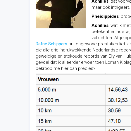
Achilles
: dat voorv
maar ook intrigeert.
Pheidippides
: prob
Achilles
: wat ik me
betekent en hoe wij 
zal richten. Afgelo
Dafne Schippers
buitengewone prestaties liet zie
die alle drie indrukwekkende Nederlandse recor
geweldige en stokoude records van Elly van Hu
gevoel dat ik al eerder ervoer toen Lornah Kip
bekroop me hier dan precies?