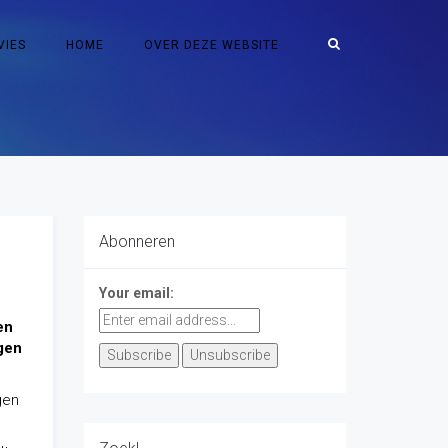
VIES
HOME
OVER DEZE WEBSITE
Abonneren
Your email:
en
gen
gen