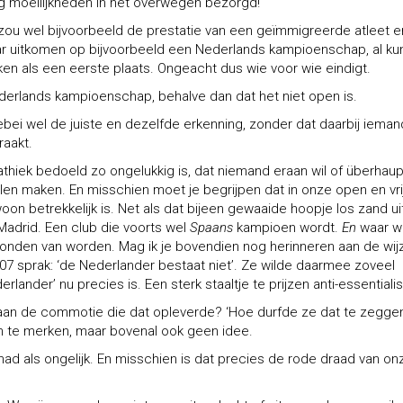
g moeilijkheden in het overwegen bezorgd!
ik zou wel bijvoorbeeld de prestatie van een geïmmigreerde atleet e
aar uitkomen op bijvoorbeeld een Nederlands kampioenschap, al k
ken als een eerste plaats. Ongeacht dus wie voor wie eindigt.
derlands kampioenschap, behalve dan dat het niet open is.
llebei wel de juiste en dezelfde erkenning, zonder dat daarbij ieman
raakt.
athiek bedoeld zo ongelukkig is, dat niemand eraan wil of überhaup
len maken. En misschien moet je begrijpen dat in onze open en vri
on betrekkelijk is. Net als dat bijeen gewaaide hoopje los zand uit
 Madrid. Een club die voorts wel
Spaans
kampioen wordt.
En
waar w
onden van worden. Mag ik je bovendien nog herinneren aan de wij
07 sprak: ‘de Nederlander bestaat niet’. Ze wilde daarmee zoveel
ander’ nu precies is. Een sterk staaltje te prijzen anti-essentiali
 aan de commotie die dat opleverde? ‘Hoe durfde ze dat te zeggen
n te merken, maar bovenal ook geen idee.
k had als ongelijk. En misschien is dat precies de rode draad van on