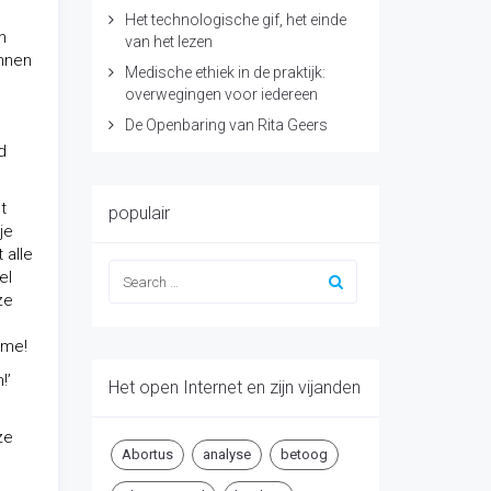
Het technologische gif, het einde
n
van het lezen
unnen
Medische ethiek in de praktijk:
overwegingen voor iedereen
De Openbaring van Rita Geers
d
t
populair
je
 alle
el
ze
sme!
!’
Het open Internet en zijn vijanden
ze
Abortus
analyse
betoog