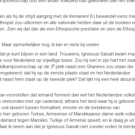
ampioenschap ooit een ander volkslied had geklonken dan het volk
ren als hij de strijd aanging met de Kenianen! En bewandel eens m
iopië zou uitkomen en alle nationale helden daar uit de boeken r
 Zien wij dat dan als een Ethiopische prestatie en zien de Ethiop
 Maar opmerkelijker nog: ik kan er niets bij
voelen
.
o dat je kunt blijven in een land. Trouwens, Ignisious Gaisah kwam ma
voor Nederland op vrijwillige basis. Zou hij niet in zijn hart het zw
e
reldkampioenschap op de 2
plek naast een Ghanees zou staan die 
 omgekeerd: dat hij op de eerste plaats staat en het Nederlandse
ot naast hem staat op de tweede plek? Dat lijkt mij een hele absur
n voorstellen dat iemand formeel dan wel het Nederlandse volksl
s verbonden met zijn vaderland, althans het land waar hij is gebore
e ook laveert tussen formaliteit, emotie en de betekenis van
e hier geboren Turkse, Armeense of Marokkaanse dame welk volks
erland tegen Marokko, Turkije of Armenië speelt, en ik daag je uit 
aar ik neem aan dat je Ignisious Gaisah niet zonder reden te berd