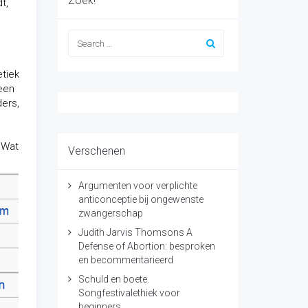
Zoek!
t,
etiek
leen
ders,
 Wat
Verschenen
Argumenten voor verplichte
anticonceptie bij ongewenste
zwangerschap
Judith Jarvis Thomsons A
Defense of Abortion: besproken
en becommentarieerd
Schuld en boete.
Songfestivalethiek voor
beginners