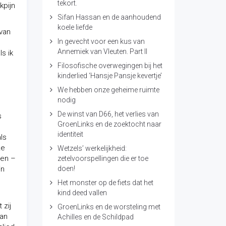
tekort.
kpijn
Sifan Hassan en de aanhoudend
koele liefde
 van
In gevecht voor een kus van
Annemiek van Vleuten. Part II
s ik
Filosofische overwegingen bij het
kinderlied ‘Hansje Pansje kevertje’
We hebben onze geheime ruimte
nodig
De winst van D66, het verlies van
s
GroenLinks en de zoektocht naar
identiteit
ls
ze
Wetzels’ werkelijkheid:
men –
zetelvoorspellingen die er toe
in
doen!
Het monster op de fiets dat het
kind deed vallen
 zij
GroenLinks en de worsteling met
aan
Achilles en de Schildpad