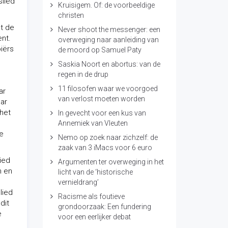
slied
Kruisigem. Of: de voorbeeldige
christen
et de
Never shoot the messenger: een
ent.
overweging naar aanleiding van
iërs
de moord op Samuel Paty
Saskia Noort en abortus: van de
regen in de drup
11 filosofen waar we voorgoed
ar
van verlost moeten worden
aar
het
In gevecht voor een kus van
Annemiek van Vleuten
de
Nemo op zoek naar zichzelf: de
zaak van 3 iMacs voor 6 euro
ied
Argumenten ter overweging in het
n en
licht van de ‘historische
vernieldrang’
lied
Racisme als foutieve
dit
grondoorzaak: Een fundering
e
voor een eerlijker debat