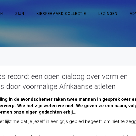
EN
ZIJN
KIERKEGAARD COLLECTIE
LEZINGEN
AD
s record: een open dialoog over vorm en
ies door voormalige Afrikaanse atleten
ling in de avondschemer raken twee mannen in gesprek over e
rwerp. Wie het zijn weten we niet. We geven ze een naam, vol
vormen onze eigen gedachten erbij…
Het lijkt me dat je jezelf in een grijs gebied begeeft, om niet te zeg