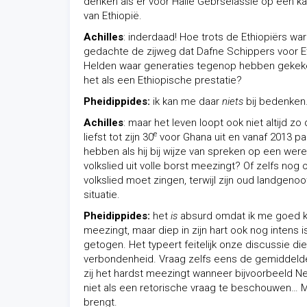
denken als er voor Haile Gebrselassie op een k
van Ethiopië.
Achilles
: inderdaad! Hoe trots de Ethiopiërs wa
gedachte de zijweg dat Dafne Schippers voor Eth
Helden waar generaties tegenop hebben gekeken.
het als een Ethiopische prestatie?
Pheidippides:
ik kan me daar
niets
bij bedenken.
Achilles
: maar het leven loopt ook niet altijd z
e
liefst tot zijn 30
voor Ghana uit en vanaf 2013 pas 
hebben als hij bij wijze van spreken op een we
volkslied uit volle borst meezingt? Of zelfs nog
volkslied moet zingen, terwijl zijn oud landgeno
situatie.
Pheidippides:
het
is
absurd omdat ik me goed ka
meezingt, maar diep in zijn hart ook nog intens i
getogen. Het typeert feitelijk onze discussie di
verbondenheid. Vraag zelfs eens de gemiddeld
zij het hardst meezingt wanneer bijvoorbeeld Ned
niet als een retorische vraag te beschouwen… M
brengt.