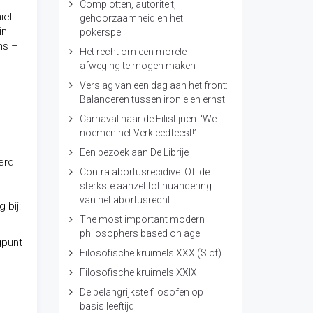
Complotten, autoriteit,
iel
gehoorzaamheid en het
in
pokerspel
ns –
Het recht om een morele
afweging te mogen maken
Verslag van een dag aan het front:
Balanceren tussen ironie en ernst
Carnaval naar de Filistijnen: ‘We
noemen het Verkleedfeest!’
Een bezoek aan De Librije
erd
Contra abortusrecidive. Of: de
sterkste aanzet tot nuancering
van het abortusrecht
 bij:
The most important modern
philosophers based on age
gpunt
Filosofische kruimels XXX (Slot)
Filosofische kruimels XXIX
De belangrijkste filosofen op
basis leeftijd