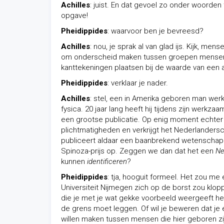
Achilles
: juist. En dat gevoel zo onder woorden
opgave!
Pheidippides
: waarvoor ben je bevreesd?
Achilles
: nou, je sprak al van glad ijs. Kijk, m
om onderscheid maken tussen groepen mensen.
kanttekeningen plaatsen bij de waarde van een a
Pheidippides
: verklaar je nader.
Achilles
: stel, een in Amerika geboren man wer
fysica. 20 jaar lang heeft hij tijdens zijn werk
een grootse publicatie. Op enig moment echter
plichtmatigheden en verkrijgt het Nederlandersc
publiceert aldaar een baanbrekend wetenschappe
Spinoza-prijs op. Zeggen we dan dat het een
Ne
kunnen
identificeren
?
Pheidippides
: tja, hooguit formeel. Het zou me
Universiteit Nijmegen zich op de borst zou kloppe
die je met je wat gekke voorbeeld weergeeft heef
de grens moet leggen. Of wil je beweren dat je 
willen maken tussen mensen die hier geboren zij