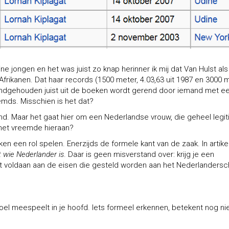
eine jongen en het was juist zo knap herinner ik mij dat Van Hulst al
frikanen. Dat haar records (1500 meter, 4.03,63 uit 1987 en 3000 m
 standgehouden juist uit de boeken wordt gerend door iemand met e
emds. Misschien is het dat?
ond. Maar het gaat hier om een Nederlandse vrouw, die geheel legi
et vreemde hieraan?
aken een rol spelen. Enerzijds de formele kant van de zaak. In artike
t wie Nederlander is
. Daar is geen misverstand over: krijg je een
t voldaan aan de eisen die gesteld worden aan het Nederlandersc
voel meespeelt in je hoofd. Iets formeel erkennen, betekent nog ni