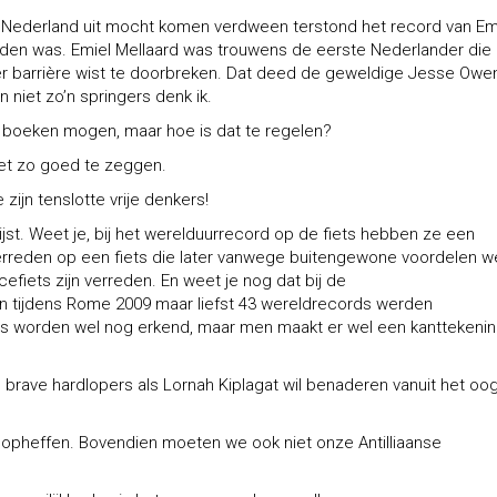
or Nederland uit mocht komen verdween terstond het record van Em
anden was. Emiel Mellaard was trouwens de eerste Nederlander die 
r barrière wist te doorbreken. Dat deed de geweldige Jesse Owe
n niet zo’n springers denk ik.
de boeken mogen, maar hoe is dat te regelen?
niet zo goed te zeggen.
ijn tenslotte vrije denkers!
lijst. Weet je, bij het werelduurrecord op de fiets hebben ze een
erreden op een fiets die later vanwege buitengewone voordelen w
fiets zijn verreden. En weet je nog dat bij de
ijdens Rome 2009 maar liefst 43 wereldrecords werden
orden wel nog erkend, maar men maakt er wel een kanttekening
je brave hardlopers als Lornah Kiplagat wil benaderen vanuit het oo
 opheffen. Bovendien moeten we ook niet onze Antilliaanse