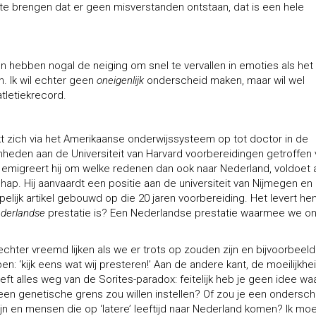
 te brengen dat er geen misverstanden ontstaan, dat is een hele
ensen hebben nogal de neiging om snel te vervallen in emoties als het
 Ik wil echter geen
oneigenlijk
onderscheid maken, maar wil wel
tletiekrecord.
kt zich via het Amerikaanse onderwijssysteem op tot doctor in de
zaamheden aan de Universiteit van Harvard voorbereidingen getroffen
 emigreert hij om welke redenen dan ook naar Nederland, voldoet 
hap. Hij aanvaardt een positie aan de universiteit van Nijmegen en
lijk artikel gebouwd op die 20 jaren voorbereiding. Het levert h
derlandse
prestatie is? Een Nederlandse prestatie waarmee we o
 echter vreemd lijken als we er trots op zouden zijn en bijvoorbeel
n: ‘kijk eens wat wij presteren!’ Aan de andere kant, de moeilijkhe
t alles weg van de Sorites-paradox: feitelijk heb je geen idee waa
een genetische grens zou willen instellen? Of zou je een ondersch
n en mensen die op ‘latere’ leeftijd naar Nederland komen? Ik moe