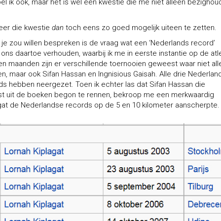
oel ik ook, maar het is wel een kwestie die me niet alleen bezighoud
eer die kwestie
dan
toch eens zo goed mogelijk uiteen te zetten.
t je zou willen bespreken is de vraag wat een ‘Nederlands record’
ons daartoe verhouden, waarbij ik me in eerste instantie op de atl
pen maanden zijn er verschillende toernooien geweest waar niet al
n, maar ook Sifan Hassan en Ingnisious Gaisah. Alle drie Nederlan
ds hebben neergezet. Toen ik echter las dat Sifan Hassan die
lst uit de boeken begon te rennen, bekroop me een merkwaardig
lagat de Nederlandse records op de 5 en 10 kilometer aanscherpte.