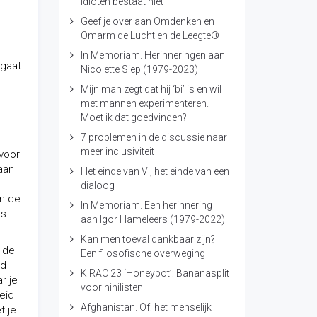
idioten bestaat niet
Geef je over aan Omdenken en
Omarm de Lucht en de Leegte®
In Memoriam. Herinneringen aan
 gaat
Nicolette Siep (1979-2023)
Mijn man zegt dat hij ‘bi’ is en wil
met mannen experimenteren.
Moet ik dat goedvinden?
7 problemen in de discussie naar
meer inclusiviteit
 voor
aan
Het einde van VI, het einde van een
dialoog
em de
In Memoriam. Een herinnering
ns
aan Igor Hameleers (1979-2022)
Kan men toeval dankbaar zijn?
d de
Een filosofische overweging
id
KIRAC 23 ‘Honeypot’: Bananasplit
r je
voor nihilisten
eid
Afghanistan. Of: het menselijk
t je