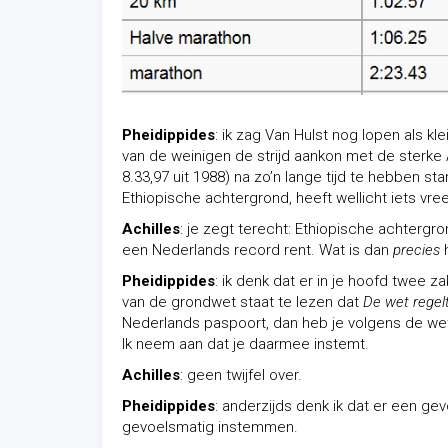
Pheidippides
: ik zag Van Hulst nog lopen als kl
van de weinigen de strijd aankon met de sterke A
8.33,97 uit 1988) na zo’n lange tijd te hebben
Ethiopische achtergrond, heeft wellicht iets vre
Achilles
: je zegt terecht: Ethiopische achtergr
een Nederlands record rent. Wat is dan
precies
h
Pheidippides
: ik denk dat er in je hoofd twee z
van de grondwet staat te lezen dat
De wet regel
Nederlands paspoort, dan heb je volgens de we
Ik neem aan dat je daarmee instemt.
Achilles
: geen twijfel over.
Pheidippides
: anderzijds denk ik dat er een ge
gevoelsmatig instemmen.