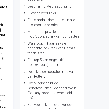
Beschermd: Veldraadpleging
kelde
5 lessen voor links
Een standaardreactie tegen alle
dit
pro-abortus retoriek
jk
Maatschappijwetenschappen
 dat
Hoofdconcepten/Kernconcepten
Wanhoop in haar lelijkste
zal
gedaante: de wraak van Hamas
 van
tegen Israël
uigd,
Een top 5 van ongelukkige
politieke partijnamen
k
De sukkeldemocratie en de val
van Rutte IV
it
e
Overwegingen bij de
Songfestivalzin ‘I don’t believe in
God anymore, cos where did she
meer
go?’
p
Een voetbalklassieker zonder
ept.