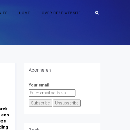
VIES
HOME
OVER DEZE WEBSITE
Abonneren
Your email:
brek
s een
deze
nding