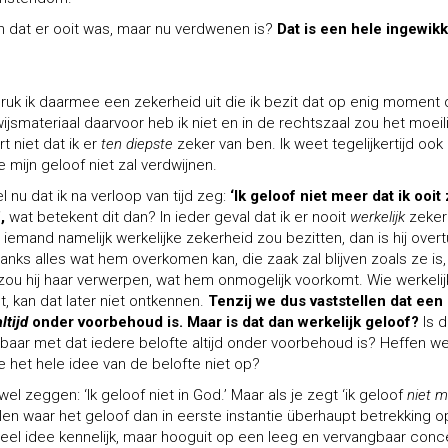
n dat er ooit was, maar nu verdwenen is?
Dat is een hele ingewik
an druk ik daarmee een zekerheid uit die ik bezit dat op enig moment 
wijsmateriaal daarvoor heb ik niet en in de rechtszaal zou het moeili
 niet dat ik er
ten diepste
zeker van ben. Ik weet tegelijkertijd ook
mijn geloof niet zal verdwijnen.
l nu dat ik na verloop van tijd zeg:
‘Ik geloof niet meer dat ik ooit 
,
wat betekent dit dan? In ieder geval dat ik er nooit
werkelijk
zeker
 iemand namelijk werkelijke zekerheid zou bezitten, dan is hij overt
anks alles wat hem overkomen kan, die zaak zal blijven zoals ze is,
 zou hij haar verwerpen, wat hem onmogelijk voorkomt. Wie werkelij
, kan dat later niet ontkennen.
Tenzij we dus vaststellen dat een
altijd
onder voorbehoud is. Maar is dat dan werkelijk geloof?
Is d
kbaar met dat iedere belofte altijd onder voorbehoud is? Heffen w
 het hele idee van de belofte niet op?
wel zeggen: ‘Ik geloof niet in God.’ Maar als je zegt ‘ik geloof
niet 
len waar het geloof dan in eerste instantie überhaupt betrekking o
neel idee kennelijk, maar hooguit op een leeg en vervangbaar conc