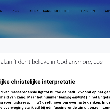
EN
ZIJN
KIERKEGAARD COLLECTIE
LEZINGEN
AD
lzin ‘I don’t believe in God anymore, cos
jke christelijke interpretatie
ijd van massarecensie ligt tot nu toe de nadruk vooral op het ge
erheid van zang. Maar het nummer
Burning daylight
(in het Engel
ng voor ‘tijdsverspilling’) geeft meer om over na te denken. In 
jke overweging sta ik stil bij één fascinerende zin uit onze inze