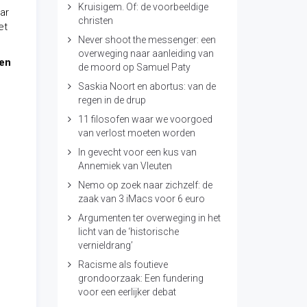
Kruisigem. Of: de voorbeeldige
ar
christen
et
Never shoot the messenger: een
overweging naar aanleiding van
ten
de moord op Samuel Paty
Saskia Noort en abortus: van de
regen in de drup
11 filosofen waar we voorgoed
van verlost moeten worden
In gevecht voor een kus van
Annemiek van Vleuten
Nemo op zoek naar zichzelf: de
zaak van 3 iMacs voor 6 euro
Argumenten ter overweging in het
licht van de ‘historische
vernieldrang’
Racisme als foutieve
grondoorzaak: Een fundering
voor een eerlijker debat