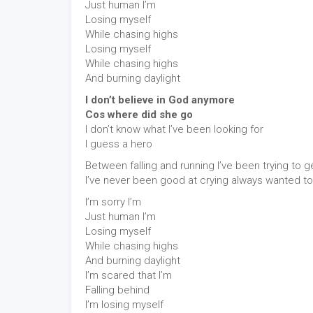
Just human I’m
Losing myself
While chasing highs
Losing myself
While chasing highs
And burning daylight
I don’t believe in God anymore
Cos where did she go
I don’t know what I’ve been looking for
I guess a hero
Between falling and running I’ve been trying to g
I’ve never been good at crying always wanted t
I’m sorry I’m
Just human I’m
Losing myself
While chasing highs
And burning daylight
I’m scared that I’m
Falling behind
I’m losing myself