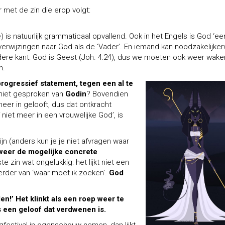
 met de zin die erop volgt:
 is natuurlijk grammaticaal opvallend. Ook in het Engels is God ‘ee
verwijzingen naar God als de ‘Vader’. En iemand kan noodzakelijker
 andere kant: God is Geest (Joh. 4:24), dus we moeten ook weer wak
n.
progressief statement, tegen een al te
niet gesproken van
Godin
? Bovendien
meer in gelooft, dus dat ontkracht
f niet meer in een vrouwelijke God’, is
n (anders kun je je niet afvragen waar
eer de mogelijke concrete
e zin wat ongelukkig: het lijkt niet een
erder van ‘waar moet ik zoeken’.
God
en!’ Het klinkt als een roep weer te
s een geloof dat verdwenen is.