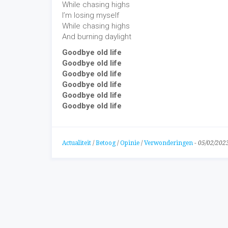
While chasing highs
I’m losing myself
While chasing highs
And burning daylight
Goodbye old life
Goodbye old life
Goodbye old life
Goodbye old life
Goodbye old life
Goodbye old life
Actualiteit
/
Betoog
/
Opinie
/
Verwonderingen
-
05/02/202