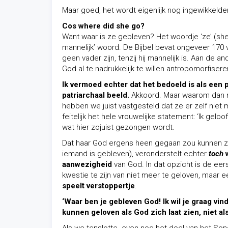
Maar goed, het wordt eigenlijk nog ingewikkelder
Cos where did she go?
Want waar is ze gebleven? Het woordje ‘ze’ (she)
mannelijk’ woord. De Bijbel bevat ongeveer 170 
geen vader zijn, tenzij hij mannelijk is. Aan de
God al te nadrukkelijk te willen antropomorfisere
Ik vermoed echter dat het bedoeld is als een 
patriarchaal
beeld.
Akkoord. Maar waarom dan 
hebben we juist vastgesteld dat ze er zelf niet 
feitelijk het hele vrouwelijke statement: ‘Ik geloo
wat hier zojuist gezongen wordt.
Dat haar God ergens heen gegaan zou kunnen zij
iemand is gebleven), veronderstelt echter
toch
w
aanwezigheid
van God. In dat opzicht is de eerst
kwestie te zijn van niet meer te geloven, maar e
speelt verstoppertje
.
‘Waar ben je gebleven God! Ik wil je graag vind
kunnen geloven als God zich laat zien, niet al