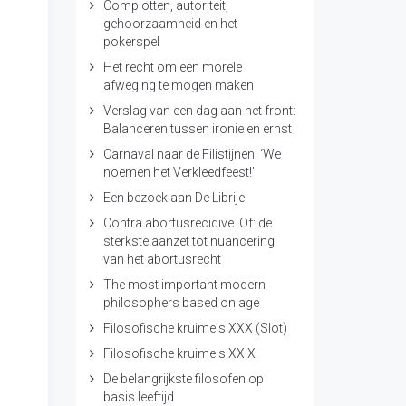
Complotten, autoriteit,
gehoorzaamheid en het
pokerspel
Het recht om een morele
afweging te mogen maken
Verslag van een dag aan het front:
Balanceren tussen ironie en ernst
Carnaval naar de Filistijnen: ‘We
noemen het Verkleedfeest!’
Een bezoek aan De Librije
Contra abortusrecidive. Of: de
sterkste aanzet tot nuancering
van het abortusrecht
The most important modern
philosophers based on age
Filosofische kruimels XXX (Slot)
Filosofische kruimels XXIX
De belangrijkste filosofen op
basis leeftijd