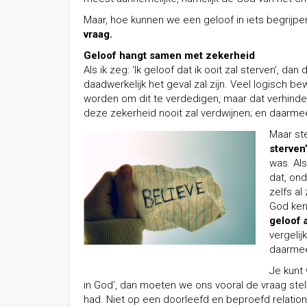
Maar, hoe kunnen we een geloof in iets begrijpe
vraag.
Geloof hangt samen met zekerheid
Als ik zeg: ‘Ik geloof dat ik ooit zal sterven’, d
daadwerkelijk het geval zal zijn. Veel logisch be
worden om dit te verdedigen, maar dat verhindert
deze zekerheid nooit zal verdwijnen; en daarmee 
Maar ste
sterven’
was. Als
dat, ond
zelfs al
God kent
geloof
vergelij
daarmee
Je kunt 
in God’, dan moeten we ons vooral de vraag stel
had. Niet op een doorleefd en beproefd relatio