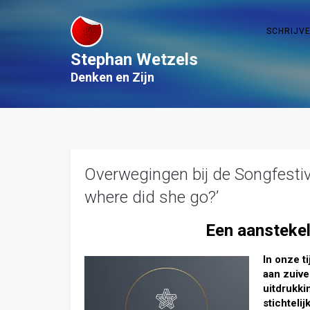
SCHRIJV
Stephan Wetzels
Denken en Zijn
Overwegingen bij de Songfestiva
where did she go?’
Een aanstekeli
In onze t
aan zuiv
uitdrukki
stichteli