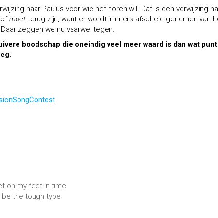
rwijzing naar Paulus voor wie het horen wil. Dat is een verwijzing na
oof
moet
terug zijn, want er wordt immers afscheid genomen van h
d.’ Daar zeggen we nu vaarwel tegen.
pzuivere boodschap die oneindig veel meer waard is dan wat pun
weg.
isionSongContest
et on my feet in time
o be the tough type