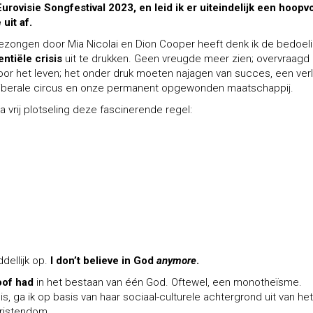
Eurovisie Songfestival 2023, en leid ik er uiteindelijk een hoopvo
uit af.
gezongen door Mia Nicolai en Dion Cooper heeft denk ik de bedoel
entiële crisis
uit te drukken. Geen vreugde meer zien; overvraagd
or het leven; het onder druk moeten najagen van succes, een verl
oliberale circus en onze permanent opgewonden maatschappij.
 vrij plotseling deze fascinerende regel:
dellijk op.
I don’t believe in God
anymore
.
oof had
in het bestaan van één God. Oftewel, een monotheïsme.
 ga ik op basis van haar sociaal-culturele achtergrond uit van het
hristendom.