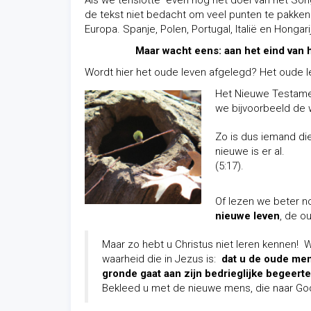
Als we tenslotte even nog het doel van het Song
de tekst niet bedacht om veel punten te pakken b
Europa. Spanje, Polen, Portugal, Italië en Hongar
Maar wacht eens: aan het eind van he
Wordt hier het oude leven afgelegd? Het oude le
Het Nieuwe Testame
we bijvoorbeeld de 
Zo is dus iemand die
nieuwe is er al.
(5:17).
Of lezen we beter n
nieuwe leven
, de o
Maar zo hebt u Christus niet leren kennen!
waarheid die in Jezus is:
dat u de oude men
gronde gaat aan zijn bedrieglijke begeert
Bekleed u met de nieuwe mens, die naar God