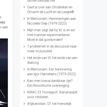
idioten bestaat niet
Geef je over aan Omdenken en
Omarm de Lucht en de Leegte®
n
In Memoriam. Herinneringen aan
wijs
Nicolette Siep (1979-2023)
en om
Mijn man zegt dat hij ‘bi’ is en wil
met mannen experimenteren.
Moet ik dat goedvinden?
7 problemen in de discussie naar
meer inclusiviteit
Het einde van VI, het einde van een
dialoog
In Memoriam. Een herinnering
aan Igor Hameleers (1979-2022)
Kan men toeval dankbaar zijn?
Een filosofische overweging
KIRAC 23 ‘Honeypot’: Bananasplit
voor nihilisten
Afghanistan. Of: het menselijk