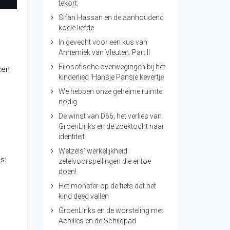
tekort.
Sifan Hassan en de aanhoudend
koele liefde
In gevecht voor een kus van
Annemiek van Vleuten. Part II
Filosofische overwegingen bij het
zen
kinderlied ‘Hansje Pansje kevertje’
We hebben onze geheime ruimte
nodig
De winst van D66, het verlies van
GroenLinks en de zoektocht naar
identiteit
Wetzels’ werkelijkheid:
s:
zetelvoorspellingen die er toe
doen!
Het monster op de fiets dat het
kind deed vallen
GroenLinks en de worsteling met
Achilles en de Schildpad