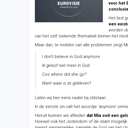
voor het 
conclusie 
Het lied 
een exist
worden do
van het zelf: bekende thematiek binnen het ne
Maar dan, te midden van alle problemen zingt Mia
I don’t believe in God anymore
Ik geloof niet meer in God
Cos where did she go?
Want waar is ze gebleven?
Laten wij hier eens nader bij stilstaan.
In de eerste zin valt het woordje ‘anymore’ onmid
Hieruit kunnen we afleiden
dat Mia ooit een gel
Hoewel ook het Jodendom of de islam mogelijk is,
meest aannemelijke, namelijk de God van het c