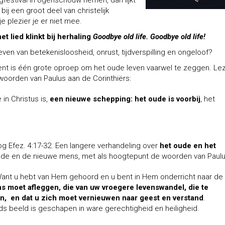
festival in ogenschouw nemen, dan lijkt
ij een groot deel van christelijk
ije plezier je er niet mee.
t lied klinkt bij herhaling
Goodbye old life.
Goodbye old life!
ven van betekenisloosheid, onrust, tijdverspilling en ongeloof?
nt is één grote oproep om het oude leven vaarwel te zeggen. Le
woorden van Paulus aan de Corinthiërs:
 in Christus is,
een nieuwe schepping: het oude is voorbij
, het
og Efez. 4:17-32. Een langere verhandeling over
het oude en het
ude en de nieuwe mens, met als hoogtepunt de woorden van Paulu
 Want u hebt van Hem gehoord en u bent in Hem onderricht naar de
s moet afleggen, die van uw vroegere levenswandel, die te
en, en dat u zich moet vernieuwen naar geest en verstand
.
s beeld is geschapen in ware gerechtigheid en heiligheid.