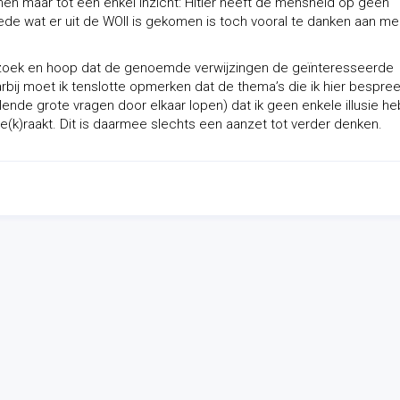
en maar tot een enkel inzicht: Hitler heeft de mensheid op geen
de wat er uit de WOII is gekomen is toch vooral te danken aan m
derzoek en hoop dat de genoemde verwijzingen de geïnteresseerde
rbij moet ik tenslotte opmerken dat de thema’s die ik hier bespre
lende grote vragen door elkaar lopen) dat ik geen enkele illusie h
(k)raakt. Dit is daarmee slechts een aanzet tot verder denken.