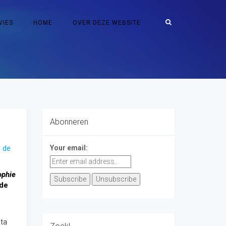
VIES
HOME
OVER DEZE WEBSITE
Abonneren
p de
Your email:
ophie
 de
ta