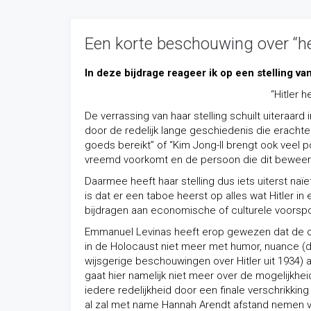
Een korte beschouwing over “het
In deze bijdrage reageer ik op een stelling van
“Hitler 
De verrassing van haar stelling schuilt uiteraard 
door de redelijk lange geschiedenis die erachte
goeds bereikt” of “Kim Jong-Il brengt ook veel p
vreemd voorkomt en de persoon die dit beweert z
Daarmee heeft haar stelling dus iets uiterst na
is dat er een taboe heerst op alles wat Hitler i
bijdragen aan economische of culturele voorsp
Emmanuel Levinas heeft erop gewezen dat de on
in de Holocaust niet meer met humor, nuance (den
wijsgerige beschouwingen over Hitler uit 1934) aa
gaat hier namelijk niet meer over de mogelijkhe
iedere redelijkheid door een finale verschrikking
al zal met name Hannah Arendt afstand nemen va