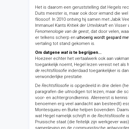
Het is daarom een geruststelling dat Hegels rech
Duits meester is, maar ook door iemand die wel w
filosoof. In 2010 ontving hij samen met Jabik Veen
Immanuel Kants
Kritiek der Urteilskraft
en Visser 
Fenomenologie van de geest
, dat door velen, wa
er telkens scherp en
uitvoerig wordt gespard m
vertaling tot stand gekomen is.
Om datgene
wat is
te begrijpen…
Hoezeer echter het vertaalwerk ook aan vakman
toegankelijk noemt, Hegel lezen vereist net als
de rechtsfilosofie
inderdaad toegankelijker is da
verwonderlijke prestatie.
De
Rechtsfilosofie
is opgedeeld in drie delen (het
paragrafen die uitnodigen tot lezen, maar die sc
voor- en achtergrondkennis. Allereerst is kenn
benoemen erg veel aandacht aan besteedt) esse
Montesquieu en Burke helpen bovendien. Daarnaas
wat Hegel namelijk schrijft in de
Rechtsfilosofie
i
Pruisische staat (die feitelijk zijn werkgever 
samenleving en de communistische antwoorden da