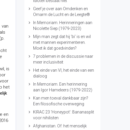
idioten bestaat niet
Geef je over aan Omdenken en
Omarm de Lucht en de Leegte®
In Memoriam. Herinneringen aan
1 van
Nicolette Siep (1979-2023)
als
Mijn man zegt dat hij ‘bi’ is en wil
(p.
met mannen experimenteren.
Moet ik dat goedvinden?
ucht
ie
7 problemen in de discussie naar
meer inclusiviteit
l, is
Het einde van VI, het einde van een
oor
dialoog
 voor
In Memoriam. Een herinnering
p het
aan Igor Hameleers (1979-2022)
lijk
Kan men toeval dankbaar zijn?
Een filosofische overweging
KIRAC 23 ‘Honeypot’: Bananasplit
te en
voor nihilisten
 2016
Afghanistan. Of: het menselijk