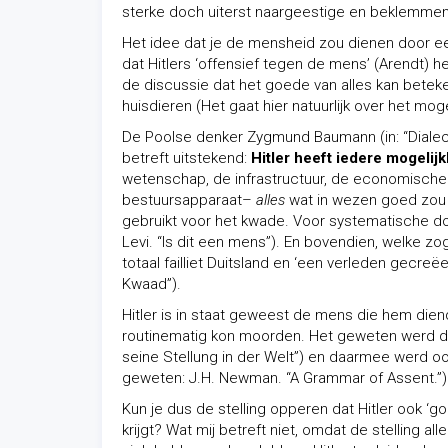
sterke doch uiterst naargeestige en beklemmen
Het idee dat je de mensheid zou dienen door een
dat Hitlers ‘offensief tegen de mens’ (Arendt) he
de discussie dat het goede van alles kan beteke
huisdieren (Het gaat hier natuurlijk over het mog
De Poolse denker Zygmund Baumann (in: “Dialect
betreft uitstekend:
Hitler heeft iedere mogelij
wetenschap, de infrastructuur, de economische
bestuursapparaat–
alles
wat in wezen goed zou k
gebruikt voor het kwade. Voor systematische doo
Levi. “Is dit een mens”). En bovendien, welke z
totaal failliet Duitsland en ‘een verleden gecreë
Kwaad”).
Hitler is in staat geweest de mens die hem dien
routinematig kon moorden. Het geweten werd doo
seine Stellung in der Welt”) en daarmee werd oo
geweten: J.H. Newman. “A Grammar of Assent.”) 
Kun je dus de stelling opperen dat Hitler ook 
krijgt? Wat mij betreft niet, omdat de stelling all