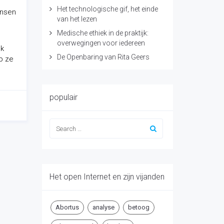
Het technologische gif, het einde
ensen
van het lezen
Medische ethiek in de praktijk:
overwegingen voor iedereen
ek
De Openbaring van Rita Geers
eb ze
populair
Het open Internet en zijn vijanden
Abortus
analyse
betoog