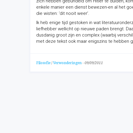
zich hebben gebundeld om Hitler te duiden, kom
enkele manier een dienst bewezen-en al het goe
die wisten: ‘dit nooit weer’.
Ik heb enige tijd gestoken in wat literatuuron
liefhebber wellicht op nieuwe paden brengt. Daa
dusdanig groot zijn en complex (waarbij verschil
met deze tekst ook maar enigszins te hebben ge
Filosofie
/
Verwonderingen
-
09/09/2011