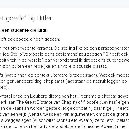
 goede” bij Hitler
 een studente die luidt:
heeft ook goede dingen gedaan.”
in het onverwachte karakter. De stelling lijkt op een paradox verster
r ligt. Stel bijvoorbeeld eens dat iemand zou zeggen “IS heeft ook
ositiviteit in de wereld”, dan veronderstel ik dat dat ons buitengew
ich buiten een redelijke en zinvolle discussie plaatst.
ïefs (wat binnen de context uiteraard is toegestaan). Wat ook mees
n een genuanceerd daglicht plaatst (laat staan de nadruk leggen op
oed).
tstellende en lugubere diepte van het Hitlerisme zichtbaar gew
k aan The Great Dictator van Chaplin) of filosofie (Levinas’ eigen
n de kaak kan worden gesteld. Ik geloof dat hij daarin gelijk heeft
id van een vrijblijvend uitwisselen van argumenten, omdat de grond
 is weggeslagen (Auschwitz/Dachau etc.-waarbij zelfs “etc.” belast 
n de notie van het radicale, absolute, demonische Kwaad (in het