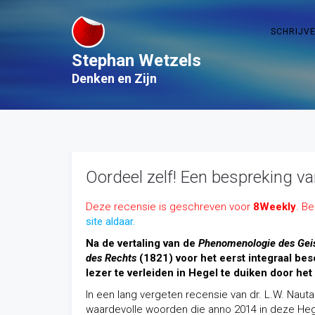
SCHRIJV
Stephan Wetzels
Denken en Zijn
Oordeel zelf! Een bespreking va
Deze recensie is geschreven voor
8Weekly
. B
site aldaar.
Na de vertaling van de
Phenomenologie des Gei
des Rechts
(1821) voor het eerst integraal be
lezer te verleiden in Hegel te duiken door het
In een lang vergeten recensie van dr. L.W. Naut
waardevolle woorden die anno 2014 in deze Heg