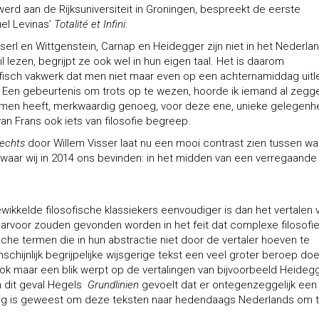
 werd aan de Rijksuniversiteit in Groningen, bespreekt de eerste
el Levinas’
Totalité et Infini
:
serl en Wittgenstein, Carnap en Heidegger zijn niet in het Nederla
l lezen, begrijpt ze ook wel in hun eigen taal. Het is daarom
fisch vakwerk dat men niet maar even op een achternamiddag uitl
is. Een gebeurtenis om trots op te wezen, hoorde ik iemand al zegg
ant men heeft, merkwaardig genoeg, voor deze ene, unieke gelegenh
an Frans ook iets van filosofie begreep.
Rechts
door Willem Visser laat nu een mooi contrast zien tussen wa
waar wij in 2014 ons bevinden: in het midden van een verregaande
wikkelde filosofische klassiekers eenvoudiger is dan het vertalen 
aarvoor zouden gevonden worden in het feit dat complexe filosofi
sche termen die in hun abstractie niet door de vertaler hoeven te
nschijnlijk begrijpelijke wijsgerige tekst een veel groter beroep do
 ook maar een blik werpt op de vertalingen van bijvoorbeeld Heideg
n dit geval Hegels
Grundlinien
gevoelt dat er
ontegenzeggelijk een
odig is geweest om deze teksten naar hedendaags Nederlands om 