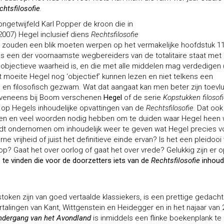
chtsfilosofie
.
ongetwijfeld Karl Popper de kroon die in
2007) Hegel inclusief diens
Rechtsfilosofie
s zouden een blik moeten werpen op het vermakelijke hoofdstuk 1
als een der voornaamste wegbereiders van de totalitaire staat met 
t objectieve waarheid is, en die met alle middelen mag verdedigen 
t moeite Hegel nog ‘objectief’ kunnen lezen en niet telkens een
 en filosofisch gezwam. Wat dat aangaat kan men beter zijn toevl
t eveneens bij Boom verschenen
Hegel
of de serie
Kopstukken filosof
t op Hegels inhoudelijke opvattingen van de
Rechtsfilosofie.
Dat ook
ten en veel woorden nodig hebben om te duiden waar Hegel heen wi
dt ondernomen om inhoudelijk weer te geven wat Hegel precies v
 vrijheid of juist het definitieve einde ervan? Is het een pleidooi
 op? Gaat het over oorlog of gaat het over vrede? Gelukkig zijn er o
 te vinden die voor de doorzetters iets van de
Rechtsfilosofie
inhoude
stoken zijn van goed vertaalde klassiekers, is een prettige gedach
talingen van Kant, Wittgenstein en Heidegger en in het najaar van
dergang van het Avondland
is inmiddels een flinke boekenplank te