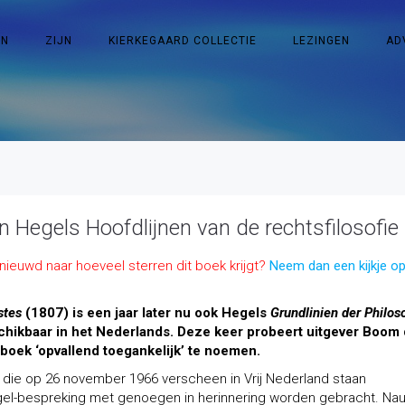
EN
ZIJN
KIERKEGAARD COLLECTIE
LEZINGEN
AD
n Hegels Hoofdlijnen van de rechtsfilosofie
enieuwd naar hoeveel sterren dit boek krijgt?
Neem dan een kijkje o
ste
s
(1807) is een jaar later nu ook Hegels
Grundlinien der Philos
schikbaar in het Nederlands. Deze keer probeert uitgever Boom
 boek ‘opvallend toegankelijk’ te noemen.
a die op 26 november 1966 verscheen in Vrij Nederland staan
el-bespreking met genoegen in herinnering worden gebracht. Nau