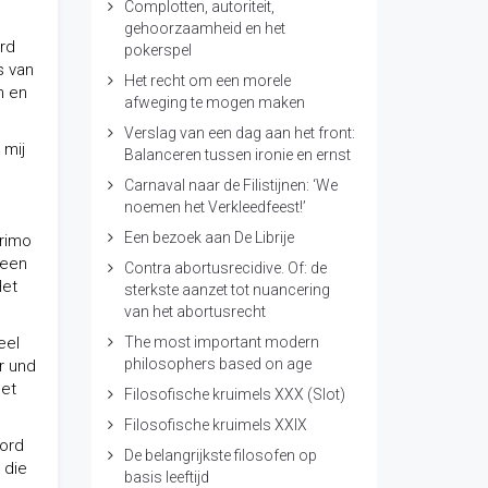
Complotten, autoriteit,
gehoorzaamheid en het
urd
pokerspel
s van
Het recht om een morele
n en
afweging te mogen maken
Verslag van een dag aan het front:
 mij
Balanceren tussen ironie en ernst
Carnaval naar de Filistijnen: ‘We
noemen het Verkleedfeest!’
Een bezoek aan De Librije
Primo
 een
Contra abortusrecidive. Of: de
Het
sterkste aanzet tot nuancering
van het abortusrecht
eel
The most important modern
philosophers based on age
r und
het
Filosofische kruimels XXX (Slot)
Filosofische kruimels XXIX
oord
De belangrijkste filosofen op
 die
basis leeftijd