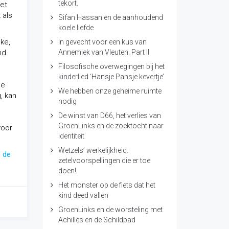
tekort.
Het
 als
Sifan Hassan en de aanhoudend
koele liefde
ke,
In gevecht voor een kus van
nd.
Annemiek van Vleuten. Part II
Filosofische overwegingen bij het
kinderlied ‘Hansje Pansje kevertje’
de
We hebben onze geheime ruimte
, kan
nodig
De winst van D66, het verlies van
GroenLinks en de zoektocht naar
voor
identiteit
Wetzels’ werkelijkheid:
p de
zetelvoorspellingen die er toe
doen!
Het monster op de fiets dat het
kind deed vallen
GroenLinks en de worsteling met
Achilles en de Schildpad