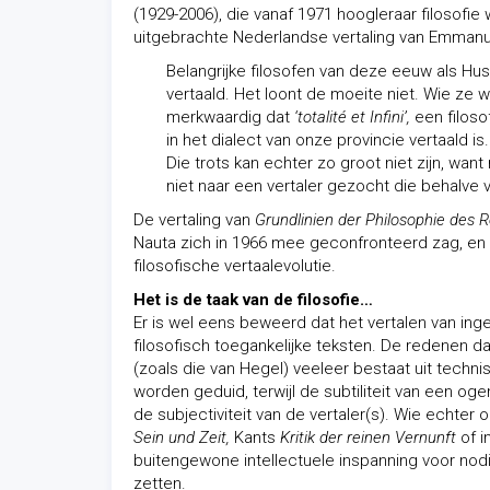
(1929-2006), die vanaf 1971 hoogleraar filosofie
uitgebrachte Nederlandse vertaling van Emmanu
Belangrijke filosofen van deze eeuw als Hus
vertaald. Het loont de moeite niet. Wie ze wi
merkwaardig dat
‘totalité et Infini’,
een filoso
in het dialect van onze provincie vertaald 
Die trots kan echter zo groot niet zijn, w
niet naar een vertaler gezocht die behalve v
De vertaling van
Grundlinien der Philosophie des 
Nauta zich in 1966 mee geconfronteerd zag, en 
filosofische vertaalevolutie.
Het is de taak van de filosofie…
Er is wel eens beweerd dat het vertalen van inge
filosofisch toegankelijke teksten. De redenen d
(zoals die van Hegel) veeleer bestaat uit techni
worden geduid, terwijl de subtiliteit van een oge
de subjectiviteit van de vertaler(s). Wie echter
Sein und Zeit,
Kants
Kritik der reinen Vernunft
of i
buitengewone intellectuele inspanning voor n
zetten.