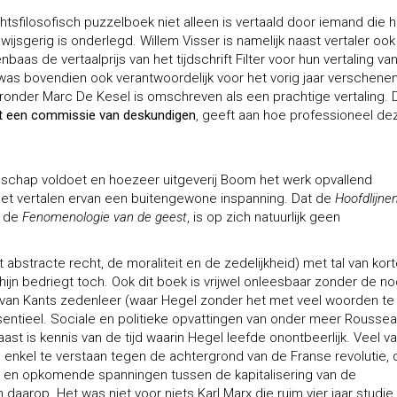
tsfilosofisch puzzelboek niet alleen is vertaald door iemand die h
ijsgerig is onderlegd. Willem Visser is namelijk naast vertaler ook
baas de vertaalprijs van het tijdschrift Filter voor hun vertaling va
was bovendien ook verantwoordelijk voor het vorig jaar verschene
aronder Marc De Kesel is omschreven als een prachtige vertaling. 
et een commissie van deskundigen
, geeft aan hoe professioneel de
schap voldoet en hoezeer uitgeverij Boom het werk opvallend
 het vertalen ervan een buitengewone inspanning. Dat de
Hoofdlijne
n de
Fenomenologie van de geest
, is op zich natuurlijk geen
 abstracte recht, de moraliteit en de zedelijkheid) met tal van kor
hijn bedriegt toch. Ook dit boek is vrijwel onleesbaar zonder de n
is van Kants zedenleer (waar Hegel zonder het met veel woorden te
ntieel. Sociale en politieke opvattingen van onder meer Roussea
t is kennis van de tijd waarin Hegel leefde onontbeerlijk. Veel v
s enkel te verstaan tegen de achtergrond van de Franse revolutie, 
was) en opkomende spanningen tussen de kapitalisering van de
arop. Het was niet voor niets Karl Marx die ruim vier jaar studie