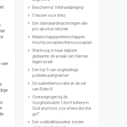
et
Beschermd: Veldraadpleging
5 lessen voor links
n
Een standaardreactie tegen alle
n
pro-abortus retoriek
Dat
ze
Maatschappijwetenschappen
Hoofdconcepten/Kernconcepten
Wanhoop in haar lelijkste
gedaante: de wraak van Hamas
tegen Israël
n van
Een top 5 van ongelukkige
politieke partijnamen
De sukkeldemocratie en de val
te
van Rutte IV
odige
Overwegingen bij de
u,
Songfestivalzin ‘I don’t believe in
an
God anymore, cos where did she
de
go?’
Een voetbalklassieker zonder