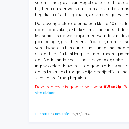
vullen. In het geval van Hegel echter blijft het
blijft een duister werk dat jaren aan studie vere
hegeliaan of anti-hegeliaan, als verdediger van H
Dat bovengetekende er na een kleine 40 uur studi
doch noodzakelijke bekentenis, die niets af doe
Misschien is de werkelijke meerwaarde van deze
politicologie, geschiedenis, filosofie, recht e
verantwoord in hun curriculum kunnen aanbieden
student het Duits al lang niet meer machtig is en
een Nederlandse vertaling in psychologische 
ingewikkelde denkers uit de geschiedenis van de 
deugdzaamheid, toegankelijk, begrijpelijk, humori
zich het zelf mag bepalen.
Deze recensie is geschreven voor
8Weekly
. B
site aldaar.
Literatuur
/
Recensie
-
07/16/2014