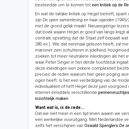
besteedde om te komen tot
een kritiek op de
Re
En wat de talrijke kritiek op Hegel betreft, spant
zijn
De open samenleving en haar vijanden
(1945/
met de grond gelijk maakt. Nieuwsgierige lezer
dat boek waarin Hegel er goed van langs krijgt 
centrale opvatting dat de Staat zelf bepaalt wa
280 ev.). Wie dat eenmaal gelezen heeft, zal me
marionet zien schutteren in ijdelheid, hoogmoed
zoeken tot meer neutralere inleidingen als he
waar Peter Singer in het derde hoofdstuk ingaa
deze inleidingen een zekere complexiteit bezit
precies de reden waarom hier geen poging wor
ogen heeft. Is het een verdediging van de moderne
individualiteit of heft Hegel deze juist voorgoed
internet inmiddels verschillende
pennenvruchtjes
inzichtelijk maken
.
Want
wat is
, is de rede…
Dat we niet meer in een tijd leven waarin we ver
een werkelijke vooruitgang. Met Nederlandse ver
zelfs het verschijnen van
Oswald Spenglers
De on