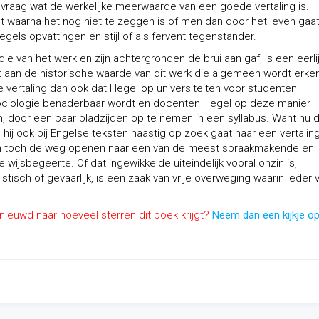
 de vraag wat de werkelijke meerwaarde van een goede vertaling is. 
ist waarna het nog niet te zeggen is of men dan door het leven gaat
egels opvattingen en stijl of als fervent tegenstander.
e van het werk en zijn achtergronden de brui aan gaf, is een eerlij
t aan de historische waarde van dit werk die algemeen wordt erke
 vertaling dan ook dat Hegel op universiteiten voor studenten
n sociologie benaderbaar wordt en docenten Hegel op deze manier
, door een paar bladzijden op te nemen in een syllabus. Want nu 
 hij ook bij Engelse teksten haastig op zoek gaat naar een vertaling
zin toch de weg openen naar een van de meest spraakmakende en
wijsbegeerte. Of dat ingewikkelde uiteindelijk vooral onzin is,
stisch of gevaarlijk, is een zaak van vrije overweging waarin ieder 
enieuwd naar hoeveel sterren dit boek krijgt?
Neem dan een kijkje o