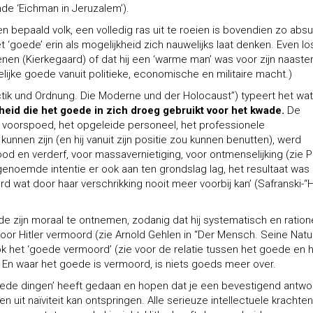
de ‘Eichman in Jeruzalem’).
 bepaald volk, een volledig ras uit te roeien is bovendien zo abs
t ‘goede’ erin als mogelijkheid zich nauwelijks laat denken. Even lo
nen (Kierkegaard) of dat hij een ‘warme man’ was voor zijn naaste
elijke goede vanuit politieke, economische en militaire macht.)
ik und Ordnung. Die Moderne und der Holocaust”) typeert het wat
kheid die het goede in zich droeg gebruikt voor het kwade.
De
 voorspoed, het opgeleide personeel, het professionele
unnen zijn (en hij vanuit zijn positie zou kunnen benutten), werd
d en verderf, voor massavernietiging, voor ontmenselijking (zie 
ogenoemde intentie er ook aan ten grondslag lag, het resultaat was
erd wat door haar verschrikking nooit meer voorbij kan’ (Safranski-“
de zijn moraal te ontnemen, zodanig dat hij systematisch en ration
r Hitler vermoord (zie Arnold Gehlen in “Der Mensch. Seine Natu
k het ‘goede vermoord’ (zie voor de relatie tussen het goede en 
En waar het goede is vermoord, is niets goeds meer over.
‘goede dingen’ heeft gedaan en hopen dat je een bevestigend antw
een uit naïviteit kan ontspringen. Alle serieuze intellectuele krachten