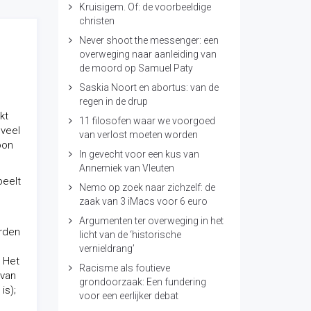
Kruisigem. Of: de voorbeeldige
christen
Never shoot the messenger: een
overweging naar aanleiding van
de moord op Samuel Paty
Saskia Noort en abortus: van de
regen in de drup
kt
11 filosofen waar we voorgoed
 veel
van verlost moeten worden
oon
In gevecht voor een kus van
Annemiek van Vleuten
peelt
Nemo op zoek naar zichzelf: de
zaak van 3 iMacs voor 6 euro
Argumenten ter overweging in het
orden
licht van de ‘historische
vernieldrang’
. Het
Racisme als foutieve
 van
grondoorzaak: Een fundering
is);
voor een eerlijker debat