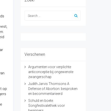
Zoek!
nds
eest,
en.
eid
ar
Verschenen
Argumenten voor verplichte
anticonceptie bij ongewenste
van
zwangerschap
e
Judith Jarvis Thomsons A
et op
Defense of Abortion: besproken
gers
en becommentarieerd
Schuld en boete.
te
Songfestivalethiek voor
beginners