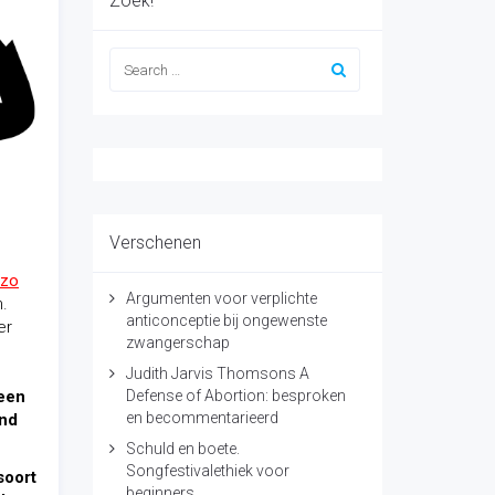
Zoek!
Verschenen
 zo
Argumenten voor verplichte
n.
anticonceptie bij ongewenste
er
zwangerschap
Judith Jarvis Thomsons A
 een
Defense of Abortion: besproken
en becommentarieerd
end
Schuld en boete.
Songfestivalethiek voor
soort
beginners