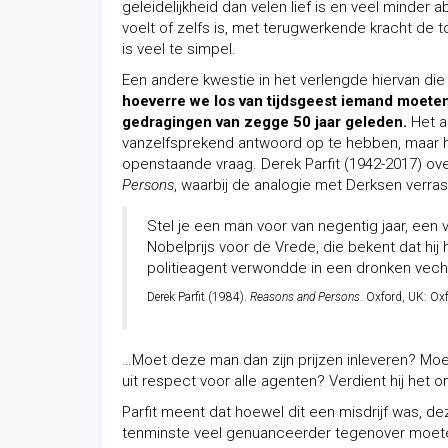
geleidelijkheid dan velen lief is en veel minder
voelt of zelfs is, met terugwerkende kracht de 
is veel te simpel.
Een andere kwestie in het verlengde hiervan d
hoeverre we los van tijdsgeest iemand moeten 
gedragingen van zegge 50 jaar geleden.
Het a
vanzelfsprekend antwoord op te hebben, maar h
openstaande vraag. Derek Parfit (1942-2017) o
Persons
, waarbij de analogie met Derksen verrass
Stel je een man voor van negentig jaar, een
Nobelprijs voor de Vrede, die bekent dat hij h
politieagent verwondde in een dronken vecht
Derek Parfit (1984).
Reasons and Persons
. Oxford, UK: Oxf
…Moet deze man dan zijn prijzen inleveren? Moe
uit respect voor alle agenten? Verdient hij het 
Parfit meent dat hoewel dit een misdrijf was, d
tenminste veel genuanceerder tegenover moeten 