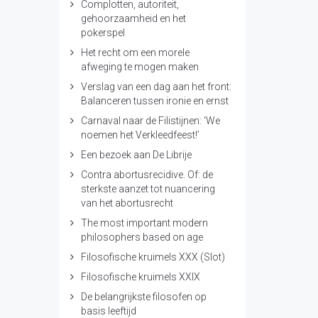
Complotten, autoriteit,
gehoorzaamheid en het
pokerspel
Het recht om een morele
afweging te mogen maken
Verslag van een dag aan het front:
Balanceren tussen ironie en ernst
Carnaval naar de Filistijnen: ‘We
noemen het Verkleedfeest!’
Een bezoek aan De Librije
Contra abortusrecidive. Of: de
sterkste aanzet tot nuancering
van het abortusrecht
The most important modern
philosophers based on age
Filosofische kruimels XXX (Slot)
Filosofische kruimels XXIX
De belangrijkste filosofen op
basis leeftijd