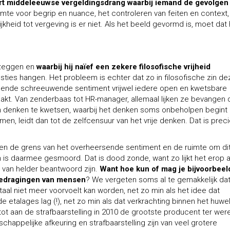
rt middeleeuwse vergeldingsdrang waarbij iemand de gevolgen
mte voor begrip en nuance, het controleren van feiten en context,
heid tot vergeving is er niet. Als het beeld gevormd is, moet dat
e zeggen en
waarbij hij naïef een zekere filosofische vrijheid
westies hangen. Het probleem is echter dat zo in filosofische zin de
igende schreeuwende sentiment vrijwel iedere open en kwetsbare
aakt. Van zenderbaas tot HR-manager, allemaal lijken ze bevangen 
an denken te kwetsen, waarbij het denken soms onbeholpen begint
en, leidt dan tot de zelfcensuur van het vrije denken. Dat is prec
egen de grens van het overheersende sentiment en de ruimte om di
 is daarmee gesmoord. Dat is dood zonde, want zo lijkt het erop a
re van helder beantwoord zijn.
Want hoe kun of mag je bijvoorbeel
gedragingen van mensen
? We vergeten soms al te gemakkelijk da
otaal niet meer voorvoelt kan worden, net zo min als het idee dat
 de etalages lag (!), net zo min als dat verkrachting binnen het huwel
tot aan de strafbaarstelling in 2010 de grootste producent ter wer
appelijke afkeuring en strafbaarstelling zijn van veel grotere