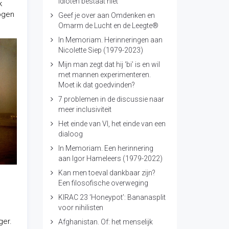
idioten bestaat niet
k
wogen
Geef je over aan Omdenken en
Omarm de Lucht en de Leegte®
In Memoriam. Herinneringen aan
Nicolette Siep (1979-2023)
Mijn man zegt dat hij ‘bi’ is en wil
met mannen experimenteren.
Moet ik dat goedvinden?
7 problemen in de discussie naar
meer inclusiviteit
Het einde van VI, het einde van een
dialoog
In Memoriam. Een herinnering
aan Igor Hameleers (1979-2022)
Kan men toeval dankbaar zijn?
Een filosofische overweging
KIRAC 23 ‘Honeypot’: Bananasplit
voor nihilisten
ger.
Afghanistan. Of: het menselijk