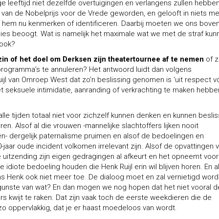
ige leeftijd niet dezelfde overtuigingen en verlangens zullen hebben
 van de Nobelprijs voor de Vrede geworden, en gelooft in niets m
f hem nu kenmerken of identificeren. Daarbij moeten we ons bove
cies beoogt. Wat is namelijk het maximale wat we met de straf kun
 ook?
e zin of het doel om Derksen zijn theatertournee af te nemen
of z
programma’s te annuleren? Het antwoord luidt dan volgens
jl van Omroep West dat zo’n beslissing genomen is ‘uit respect v
 seksuele intimidatie, aanranding of verkrachting te maken hebbe
 alle tijden totaal niet voor zichzelf kunnen denken en kunnen besli
eren. Alsof al die vrouwen -mannelijke slachtoffers lijken nooit
n- dergelijk paternalisme pruimen en alsof de bedoelingen en
jaar oude incident volkomen irrelevant zijn. Alsof de opvattingen 
e uitzending zijn eigen gedragingen al afkeurt en het opneemt voor
de idiote bedoeling houden die Henk Ruijl erin wil blijven horen.
En a
s Henk ook niet meer toe. De dialoog moet en zal vernietigd wor
 gunste van wat?
En dan mogen we nog hopen dat het niet vooral d
 kwijt te raken. Dat zijn vaak toch de eerste weekdieren die de
 zo oppervlakkig, dat je er haast moedeloos van wordt.