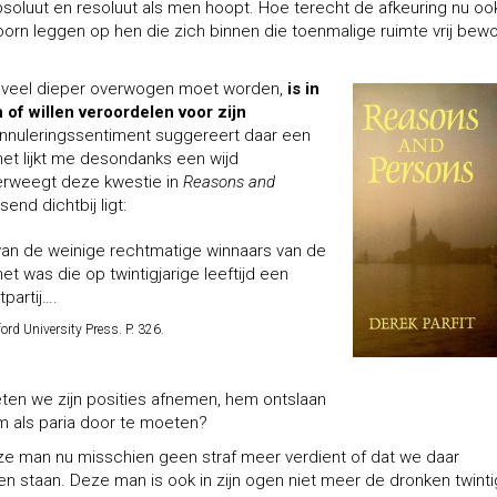
 absoluut en resoluut als men hoopt. Hoe terecht de afkeuring nu oo
toorn leggen op hen die zich binnen die toenmalige ruimte vrij be
ie veel dieper overwogen moet worden,
is in
of willen veroordelen voor zijn
nnuleringssentiment suggereert daar een
et lijkt me desondanks een wijd
verweegt deze kwestie in
Reasons and
end dichtbij ligt:
 van de weinige rechtmatige winnaars van de
et was die op twintigjarige leeftijd een
partij….
ord University Press. P. 326.
ten we zijn posities afnemen, hem ontslaan
om als paria door te moeten?
eze man nu misschien geen straf meer verdient of dat we daar
staan. Deze man is ook in zijn ogen niet meer de dronken twinti