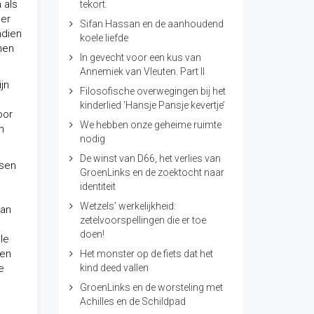
 als
tekort.
eer
Sifan Hassan en de aanhoudend
ndien
koele liefde
nen
In gevecht voor een kus van
Annemiek van Vleuten. Part II
ijn
Filosofische overwegingen bij het
kinderlied ‘Hansje Pansje kevertje’
oor
We hebben onze geheime ruimte
n
nodig
De winst van D66, het verlies van
ssen
GroenLinks en de zoektocht naar
identiteit
Wetzels’ werkelijkheid:
van
zetelvoorspellingen die er toe
doen!
lle
den
Het monster op de fiets dat het
e
kind deed vallen
GroenLinks en de worsteling met
Achilles en de Schildpad