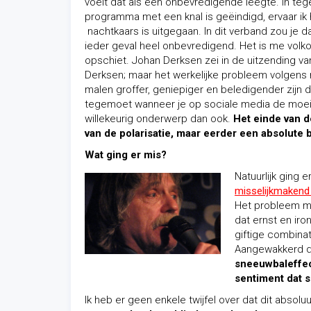
voelt
dat als een onbevredigende leegte. In tege
programma met een knal is geëindigd, ervaar ik
nachtkaars is uitgegaan. In dit verband zou je d
ieder geval heel onbevredigend. Het is me volk
opschiet. Johan Derksen zei in de uitzending van
Derksen; maar het werkelijke probleem volgens m
malen groffer, geniepiger en beledigender zijn d
tegemoet wanneer je op sociale media de moei
willekeurig onderwerp dan ook.
Het einde van d
van de polarisatie, maar eerder een absolute 
Wat ging er mis?
Natuurlijk ging 
misselijkmakend 
Het probleem m
dat ernst en iro
giftige combina
Aangewakkerd d
sneeuwbaleffec
sentiment dat s
Ik heb er geen enkele twijfel over dat dit absol