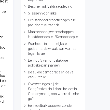
 kost
Beschermd: Veldraadpleging
 hoe
5 lessen voor links
Een standaardreactie tegen alle
pro-abortus retoriek
Maatschappijwetenschappen
ze
Hoofdconcepten/Kernconcepten
Wanhoop in haar lelijkste
door
gedaante: de wraak van Hamas
tegen Israël
ies
Een top 5 van ongelukkige
politieke partijnamen
t
De sukkeldemocratie en de val
lsof
van Rutte IV
d de
Overwegingen bij de
t de
Songfestivalzin ‘I don’t believe in
God anymore, cos where did she
ijk
go?’
eld
Een voetbalklassieker zonder