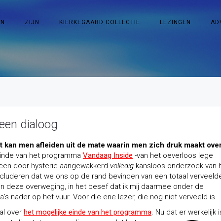
EN
ZIJN
KIERKEGAARD COLLECTIE
LEZINGEN
AD
 een dialoog
rt kan men afleiden uit de mate waarin men zich druk maakt ove
einde van het programma
Vandaag Inside
-van het oeverloos lege
 een door hysterie aangewakkerd
volledig
kansloos onderzoek van 
cluderen dat we ons op de rand bevinden van een totaal verveeld
n deze overweging, in het besef dat ik mij daarmee onder de
’s nader op het vuur. Voor die ene lezer, die nog niet verveeld is.
 al over
het mogelijke einde van het programma
. Nu dat er werkelijk i