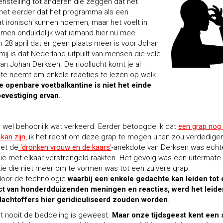
nstelling tot anderen die zeggen dat het
 het eerder dat het programma als een
at ironisch kunnen noemen, maar het voelt in
omen onduidelijk wat iemand hier nu mee
 28 april dat er geen plaats meer is voor Johan
ij is dat Nederland uitpuilt van mensen die vele
an Johan Derksen. De rioollucht komt je al
te neemt om enkele reacties te lezen op welk
e openbare voetbalkantine is niet het einde
bevestiging ervan.
er wel behoorlijk wat verkeerd. Eerder betoogde ik dat
een grap nog
kan zijn
, ik het recht om deze grap te mogen uiten zou verdedige
et de
‘
dronken vrouw en de kaars
’
-anekdote van Derksen was echt
nie met elkaar verstrengeld raakten. Het gevolg was een uitermate
tie die niet meer om te vormen was tot een zuivere grap.
oor de technologie
waarbij een enkele gedachte kan leiden tot
t van honderdduizenden meningen en reacties, werd het leid
lachtoffers hier geridiculiseerd zouden worden
.
uut nooit de bedoeling is geweest.
Maar onze tijdsgeest kent een 