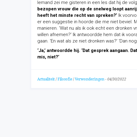
Iemand zei me gisteren in een les dat hij de vo
bezopen vrouw die op de snelweg loopt aanrij
heeft het minste recht van spreken?’
Ik voorvo
er een suggestie in hoorde die me niet beviel. 
manieren. ‘Wat nu als ik ook echt een dronken 
willen afnemen?’ Ik antwoordde hem dat ik voora
gaan. ‘En wat als ze niet dronken was?’ ‘Dan nog
‘Ja,’ antwoordde hij. ‘Dat gesprek aangaan. Da
mis, niet?’
Actualiteit
/
Filosofie
/
Verwonderingen
-
04/30/2022