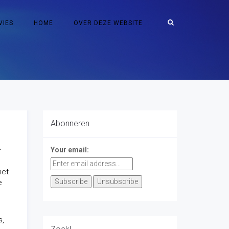
VIES
HOME
OVER DEZE WEBSITE
Abonneren
r
Your email:
het
e
s,