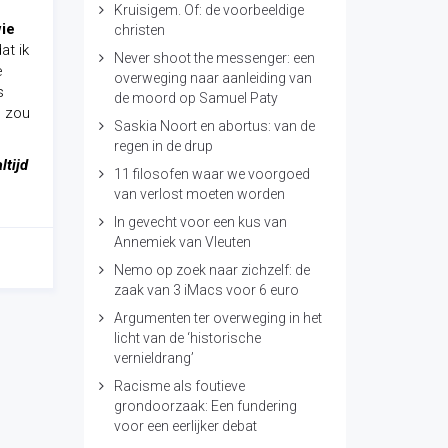
Kruisigem. Of: de voorbeeldige
wie
christen
at ik
Never shoot the messenger: een
e
overweging naar aanleiding van
s
de moord op Samuel Paty
n zou
Saskia Noort en abortus: van de
regen in de drup
altijd
11 filosofen waar we voorgoed
van verlost moeten worden
In gevecht voor een kus van
Annemiek van Vleuten
Nemo op zoek naar zichzelf: de
zaak van 3 iMacs voor 6 euro
Argumenten ter overweging in het
licht van de ‘historische
vernieldrang’
Racisme als foutieve
grondoorzaak: Een fundering
voor een eerlijker debat