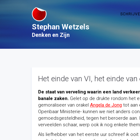
SCHRIJV
Stephan Wetzels
Denken en Zijn
Het einde van VI, het einde van
De staat van verveling waarin een land verkee
banale zaken.
Gelet op de drukte rondom het 
gemoraliseer van orakel
Angela de Jong
tot aan
Openbaar Ministerie- kunnen we niet anders con
gemoedsgesteldheid, tegen het beroerde aan. I
verveelden
schaar
, werp ook ik nog enkele thema
Als liefhebber van het eerste uur schreef ik ooit