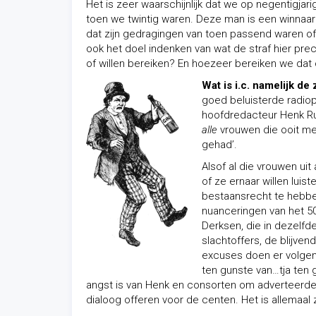
Het is zeer waarschijnlijk dat we op negentigjar
toen we twintig waren. Deze man is een winnaar
dat zijn gedragingen van toen passend waren o
ook het doel indenken van wat de straf hier pre
of willen bereiken? En hoezeer bereiken we dat
Wat is i.c. namelijk d
goed beluisterde radio
hoofdredacteur Henk Rui
alle
vrouwen die ooit met
gehad’.
Alsof al die vrouwen uit
of ze ernaar willen luist
bestaansrecht te hebbe
nuanceringen van het 50-
Derksen, die in dezelfd
slachtoffers, de blijven
excuses doen er volgen
ten gunste van…tja ten
angst is van Henk en consorten om adverteerders
dialoog offeren voor de centen. Het is allemaal