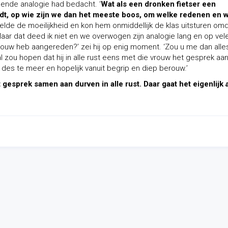
lgende analogie had bedacht. ‘
Wat als een dronken fietser een
dt, op wie zijn we dan het meeste boos, om welke redenen en 
elde de moeilijkheid en kon hem onmiddellijk de klas uitsturen omd
Maar dat deed ik niet en we overwogen zijn analogie lang en op vel
vrouw heb aangereden?’ zei hij op enig moment. ‘Zou u me dan alle
l zou hopen dat hij in alle rust eens met die vrouw het gesprek aa
 des te meer en hopelijk vanuit begrip en diep berouw.’
t gesprek samen aan durven in alle rust. Daar gaat het eigenlijk