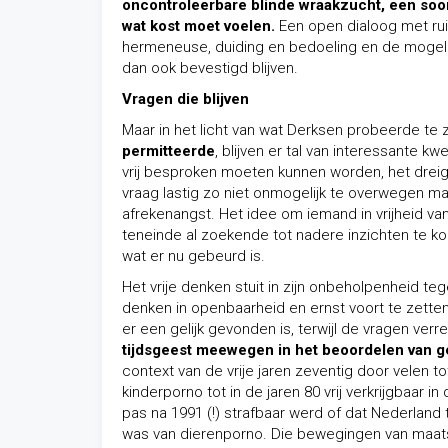
oncontroleerbare blinde wraakzucht, een soo
wat kost moet voelen.
Een open dialoog met rui
hermeneuse, duiding en bedoeling en de mogelijk
dan ook bevestigd blijven.
Vragen die blijven
Maar in het licht van wat Derksen probeerde t
permitteerde
, blijven er tal van interessante k
vrij besproken moeten kunnen worden, het dre
vraag lastig zo niet onmogelijk te overwegen m
afrekenangst. Het idee om iemand in vrijheid v
teneinde al zoekende tot nadere inzichten te kom
wat er nu gebeurd is.
Het vrije denken stuit in zijn onbeholpenheid t
denken in openbaarheid en ernst voort te zetten
er een gelijk gevonden is, terwijl de vragen ver
tijdsgeest meewegen in het beoordelen van 
context van de vrije jaren zeventig door velen t
kinderporno tot in de jaren 80 vrij verkrijgbaar in
pas na 1991 (!) strafbaar werd of dat Nederland 
was van dierenporno. Die bewegingen van maatsch