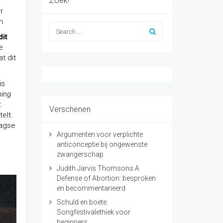
Zoek!
r
m.
dit
e
t dit
is
ning
t
Verschenen
elt.
aagse
Argumenten voor verplichte
anticonceptie bij ongewenste
zwangerschap
Judith Jarvis Thomsons A
Defense of Abortion: besproken
en becommentarieerd
Schuld en boete.
Songfestivalethiek voor
beginners