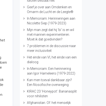
idioten bestaat niet
Geef je over aan Omdenken en
Omarm de Lucht en de Leegte®
In Memoriam. Herinneringen aan
Nicolette Siep (1979-2023)
Mijn man zegt dat hij ‘bi’ is en wil
met mannen experimenteren.
Moet ik dat goedvinden?
 het
7 problemen in de discussie naar
meer inclusiviteit
g
Het einde van VI, het einde van een
dialoog
 doen
te
In Memoriam. Een herinnering
aan Igor Hameleers (1979-2022)
ook
Kan men toeval dankbaar zijn?
 de
Een filosofische overweging
KIRAC 23 ‘Honeypot’: Bananasplit
en
voor nihilisten
Afghanistan. Of: het menselijk