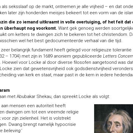
 als seksslaaf op de markt, ontnemen je alle vrijheid – en dat onde
en later zijn honderden meisjes bekeert tot een vorm van de isla
in die zo iemand uitkraamt in volle overtuiging, of het feit dat 
wen überhaupt nog voorkomt.
Want gek genoeg werden soortgelijk
t om ketters te dwingen zich te bekeren tot het christendom. Da
 misschien wel het best gedocumenteerde verhaal van die tijd.
zeer belangrijk fundament heeft gelegd voor religieuze tolerantie 
32 – 1704) met zijn in 1689 anoniem gepubliceerde
Letters Concer
. Hoewel voor Locke al door diverse filosofen aangetoond was da
 Locke zien dat gewetensvrijheid ook godsdienstvrijheid veronderst
heiding van kerk en staat, maar past in de kern in iedere hedend
Haram
aan met Abubakar Shekau, dan spreekt Locke als volgt:
od aan mensen een autoriteit
heeft
 dwingen om tot een vreemde religie
voor zijn zielenheil. Het is volstrekt
gen. Dwang brengt namelijk hypocrisie
re believing
.’