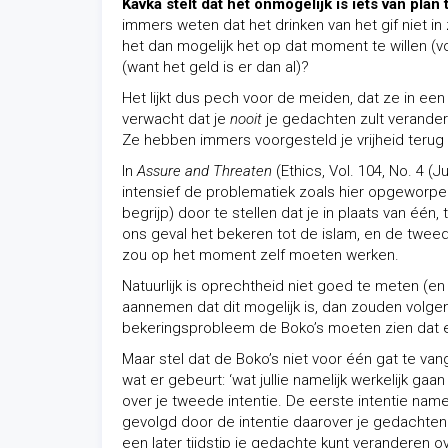
Kavka stelt dat het onmogelijk is iets van plan 
immers weten dat het drinken van het gif niet in z
het dan mogelijk het op dat moment te willen (vo
(want het geld is er dan al)?
Het lijkt dus pech voor de meiden, dat ze in een
verwacht dat je
nooit
je gedachten zult verandere
Ze hebben immers voorgesteld je vrijheid terug 
In
Assure and Threaten
(Ethics, Vol. 104, No. 4 (
intensief de problematiek zoals hier opgeworpen,
begrijp) door te stellen dat je in plaats van één,
ons geval het bekeren tot de islam, en de tweede
zou op het moment zelf moeten werken.
Natuurlijk is oprechtheid niet goed te meten (en 
aannemen dat dit mogelijk is, dan zouden volg
bekeringsprobleem de Boko’s moeten zien dat e
Maar stel dat de Boko’s niet voor één gat te va
wat er gebeurt: ‘wat jullie namelijk werkelijk g
over je tweede intentie. De eerste intentie namel
gevolgd door de intentie daarover je gedachten 
een later tijdstip je gedachte kunt veranderen ov