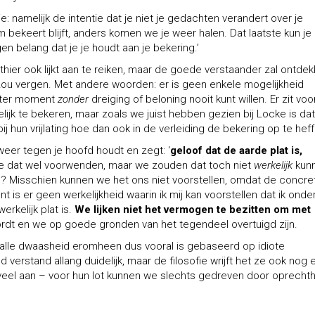
ie: namelijk de intentie dat je niet je gedachten verandert over je
bekeert blijft, anders komen we je weer halen. Dat laatste kun je 
igen belang dat je je houdt aan je bekering.’
hier ook lijkt aan te reiken, maar d
e goede verstaander zal ontde
es zou vergen. Met andere woorden: er is geen enkele mogelijkheid
 later moment
zonder
dreiging of beloning nooit kunt willen. Er zit voo
ijk te bekeren, maar zoals we juist hebben gezien bij Locke is dat
hun vrijlating hoe dan ook in de verleiding de bekering op te heff
eer tegen je hoofd houdt en zegt: ‘
geloof dat de aarde plat is,
we dat wel voorwenden, maar we zouden dat toch niet
werkelijk
kun
en? Misschien kunnen we het ons niet voorstellen, omdat de concre
 is er geen werkelijkheid waarin ik mij kan voorstellen dat ik onde
rkelijk plat is.
We lijken niet het vermogen te bezitten om met
wordt en we op goede gronden van het tegendeel overtuigd zijn.
 alle dwaasheid eromheen
dus vooral is gebaseerd op idiote
 verstand allang duidelijk, maar de filosofie wrijft het ze ook nog
veel aan – voor hun lot kunnen we slechts gedreven door oprecht