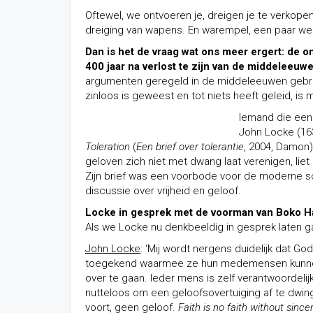
Oftewel, we ontvoeren je, dreigen je te verkopen
dreiging van wapens. En warempel, een paar wek
Dan is het de vraag wat ons meer ergert: de onz
400 jaar na verlost te zijn van de middeleeu
argumenten geregeld in de middeleeuwen gebruik
zinloos is geweest en tot niets heeft geleid, is
Iemand die een 
John Locke (16
Toleration
(
Een brief over tolerantie
, 2004, Damon)
geloven zich niet met dwang laat verenigen, liet
Zijn brief was een voorbode voor de moderne sc
discussie over vrijheid en geloof.
Locke in gesprek met de voorman van Boko 
Als we Locke nu denkbeeldig in gesprek laten g
John Locke
: ‘Mij wordt nergens duidelijk dat G
toegekend waarmee ze hun medemensen kunnen
over te gaan. Ieder mens is zelf verantwoordelijk 
nutteloos om een geloofsovertuiging af te dwin
voort, geen geloof.
Faith is no faith without since