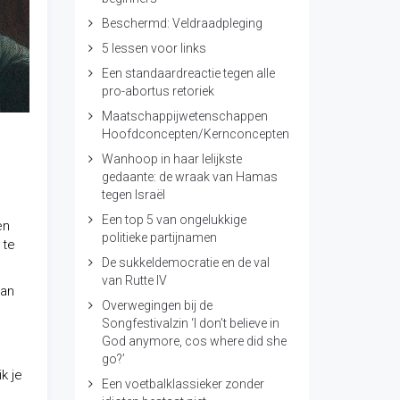
Beschermd: Veldraadpleging
5 lessen voor links
Een standaardreactie tegen alle
pro-abortus retoriek
Maatschappijwetenschappen
Hoofdconcepten/Kernconcepten
Wanhoop in haar lelijkste
gedaante: de wraak van Hamas
tegen Israël
Een top 5 van ongelukkige
en
politieke partijnamen
 te
De sukkeldemocratie en de val
van Rutte IV
dan
Overwegingen bij de
Songfestivalzin ‘I don’t believe in
God anymore, cos where did she
go?’
k je
Een voetbalklassieker zonder