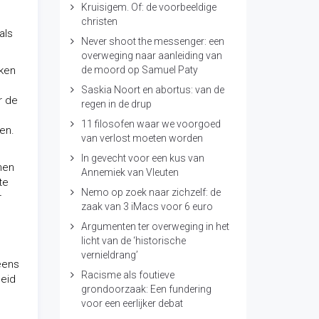
Kruisigem. Of: de voorbeeldige
christen
als
Never shoot the messenger: een
overweging naar aanleiding van
kken
de moord op Samuel Paty
Saskia Noort en abortus: van de
r de
regen in de drup
11 filosofen waar we voorgoed
en.
van verlost moeten worden
In gevecht voor een kus van
nen
Annemiek van Vleuten
te
Nemo op zoek naar zichzelf: de
r
zaak van 3 iMacs voor 6 euro
Argumenten ter overweging in het
licht van de ‘historische
vernieldrang’
 eens
Racisme als foutieve
heid
grondoorzaak: Een fundering
voor een eerlijker debat