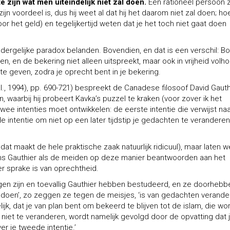
te zijn wat men uiteindelijk niet zal doen.
Een rationeel persoon 
ijn voordeel is, dus hij weet al dat hij het daarom niet zal doen; hoe
or het geld) en tegelijkertijd weten dat je het toch niet gaat doen
 dergelijke paradox belanden. Bovendien, en dat is een verschil: B
n, en de bekering niet alleen uitspreekt, maar ook in vrijheid volh
te geven, zodra je oprecht bent in je bekering.
Jul., 1994), pp. 690-721) bespreekt de Canadese filosoof David Gauth
 waarbij hij probeert Kavka’s puzzel te kraken (voor zover ik het
 twee intenties moet ontwikkelen: de eerste intentie die verwijst naa
 intentie om niet op een later tijdstip je gedachten te veranderen
dat maakt de hele praktische zaak natuurlijk ridicuul), maar laten w
ens Gauthier als de meiden op deze manier beantwoorden aan het
r sprake is van oprechtheid.
ngen zijn en toevallig Gauthier hebben bestudeerd, en ze doorhebb
aan doen’, zo zeggen ze tegen de meisjes, ‘is van gedachten verand
ijk, dat je van plan bent om bekeerd te blijven tot de islam, die wo
niet te veranderen, wordt namelijk gevolgd door de opvatting dat 
er je tweede intentie.’