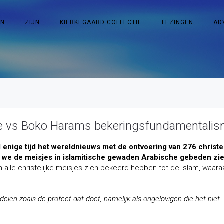
EN
ZIJN
KIERKEGAARD COLLECTIE
LEZINGEN
AD
sofie vs Boko Harams bekeringsfundamentali
enige tijd het wereldnieuws met de ontvoering van 276 christel
n we de meisjes in islamitische gewaden Arabische gebeden zi
le christelijke meisjes zich bekeerd hebben tot de islam, waaraa
delen zoals de profeet dat doet, namelijk als ongelovigen die het niet