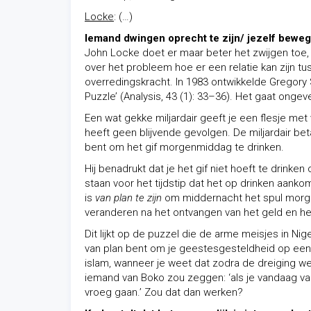
Locke
: (…)
Iemand dwingen oprecht te zijn/ jezelf beweg
John Locke doet er maar beter het zwijgen toe
over het probleem hoe er een relatie kan zijn t
overredingskracht. In 1983 ontwikkelde Gregory
Puzzle’ (Analysis, 43 (1): 33–36). Het gaat ongeve
Een wat gekke miljardair geeft je een flesje met 
heeft geen blijvende gevolgen. De miljardair be
bent om het gif morgenmiddag te drinken.
Hij benadrukt dat je het gif niet hoeft te drinken
staan voor het tijdstip dat het op drinken aankomt
is
van plan
te zijn
om middernacht het spul morge
veranderen na het ontvangen van het geld en het 
Dit lijkt op de puzzel die de arme meisjes in Nige
van plan bent om je geestesgesteldheid op een la
islam, wanneer je weet dat zodra de dreiging we
iemand van Boko zou zeggen: ‘als je vandaag v
vroeg gaan.’ Zou dat dan werken?