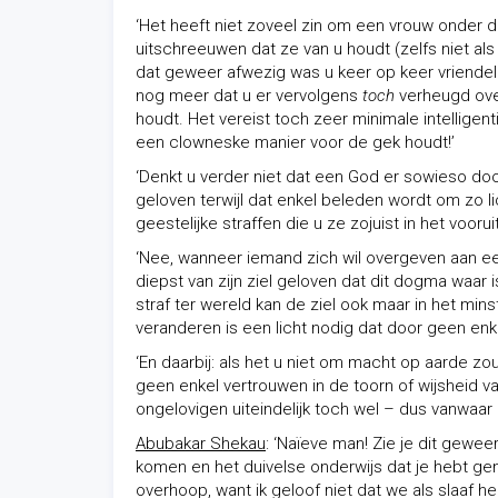
‘Het heeft niet zoveel zin om een vrouw onder d
uitschreeuwen dat ze van u houdt (zelfs niet als z
dat geweer afwezig was u keer op keer vriendel
nog meer dat u er vervolgens
toch
verheugd ove
houdt. Het vereist toch zeer minimale intelligen
een clowneske manier voor de gek houdt!’
‘Denkt u verder niet dat een God er sowieso doo
geloven terwijl dat enkel beleden wordt om zo li
geestelijke straffen die u ze zojuist in het vooru
‘Nee, wanneer iemand zich wil overgeven aan ee
diepst van zijn ziel geloven dat dit dogma waar
straf ter wereld kan de ziel ook maar in het min
veranderen is een licht nodig dat door geen en
‘En daarbij: als het u niet om macht op aarde zo
geen enkel vertrouwen in de toorn of wijsheid va
ongelovigen uiteindelijk toch wel – dus vanwaar 
Abubakar Shekau
: ‘Naïeve man! Zie je dit gewe
komen en het duivelse onderwijs dat je hebt gen
overhoop, want ik geloof niet dat we als slaaf he