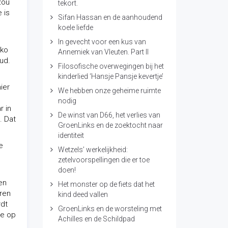
zou
tekort.
 is
Sifan Hassan en de aanhoudend
koele liefde
In gevecht voor een kus van
oko
Annemiek van Vleuten. Part II
oud.
Filosofische overwegingen bij het
kinderlied ‘Hansje Pansje kevertje’
ier
We hebben onze geheime ruimte
nodig
r in
De winst van D66, het verlies van
. Dat
GroenLinks en de zoektocht naar
identiteit
e
Wetzels’ werkelijkheid:
zetelvoorspellingen die er toe
doen!
en
Het monster op de fiets dat het
eren
kind deed vallen
rdt
GroenLinks en de worsteling met
je op
Achilles en de Schildpad