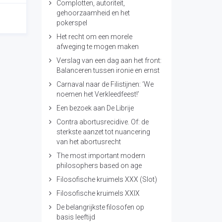
Complotten, autoriteit,
gehoorzaamheid en het
pokerspel
Het recht om een morele
afweging te mogen maken
Verslag van een dag aan het front:
Balanceren tussen ironie en ernst
Carnaval naar de Filistijnen: ‘We
noemen het Verkleedfeest!’
Een bezoek aan De Librije
Contra abortusrecidive. Of: de
sterkste aanzet tot nuancering
van het abortusrecht
The most important modern
philosophers based on age
Filosofische kruimels XXX (Slot)
Filosofische kruimels XXIX
De belangrijkste filosofen op
basis leeftijd