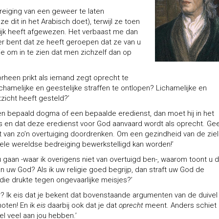
reiging van een geweer te laten
e dit in het Arabisch doet), terwijl ze toen
ijk heeft afgewezen. Het verbaast me dan
r bent dat ze heeft geroepen dat ze van u
tie om in te zien dat men zichzelf dan op
rheen prikt als iemand zegt oprecht te
chamelijke en geestelijke straffen te ontlopen? Lichamelijke en
itzicht heeft gesteld?’
n bepaald dogma of een bepaalde eredienst, dan moet hij in het
 is en dat deze eredienst voor God aanvaard wordt als oprecht. Ge
st van zo’n overtuiging doordrenken. Om een gezindheid van de ziel
kele wereldse bedreiging bewerkstelligd kan worden!’
u gaan -waar ik overigens niet van overtuigd ben-, waarom toont u 
n uw God? Als ik uw religie goed begrijp, dan straft uw God de
die drukte tegen ongevaarlijke meisjes?’
er? Ik eis dat je bekent dat bovenstaande argumenten van de duivel
oten! En ik
eis
daarbij ook dat je dat
oprecht
meent. Anders schiet i
el veel aan jou hebben.’