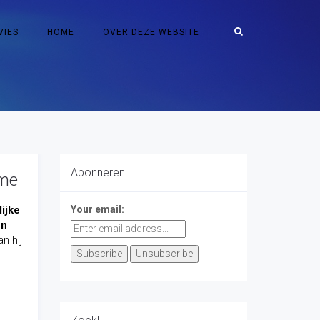
VIES
HOME
OVER DEZE WEBSITE
Abonneren
sme
ijke
Your email:
en
n hij