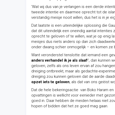
‘Wat wij dus van je verlangen is een derde intent
tweede intentie en daarmee oprecht tot de islam 
verstandig meisje nooit willen, dus het is in je e
Dat laatste is een uiteindelijke oplossing die
Gaut
dat dit uiteindelijk een oneindig aantal intenti
oprecht te geloven of te willen, wat je op enig
meisjes dus niets anders op dan zich daadwerkel
onder dwang schier onmogelijk – en komen ze bij 
Want veronderstel tenslotte dat iemand een gew
anders verhandel ik je als slaaf
!’, dan kunnen 
geloven, zelfs als ons leven ervan af zou hang
dreiging ontbreekt, maar als gedachte-experiment
dreiging zou kunnen geloven dat de aarde daadwe
opzet iets te geloven
, als dat van ons geëist 
Dat de hele bekeringsactie van Boko Haram
en
opvattingen is wellicht voor eenieder met gezond
goed in. Daar hebben de meiden helaas niet zo
hopen of bidden dat het ze goed mag gaan.