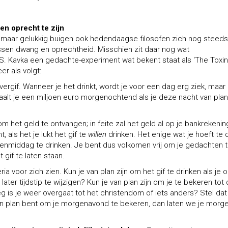
en oprecht te zijn
, maar gelukkig buigen ook hedendaagse filosofen zich nog steeds
ussen dwang en oprechtheid. Misschien zit daar nog wat
 S. Kavka een gedachte-experiment wat bekent staat als ‘The Toxin
er als volgt:
vergif. Wanneer je het drinkt, wordt je voor een dag erg ziek, maar
taalt je een miljoen euro morgenochtend als je deze nacht van plan
 om het geld te ontvangen; in feite zal het geld al op je bankrekenin
, als het je lukt het gif te
willen
drinken. Het enige wat je hoeft te
nmiddag te drinken. Je bent dus volkomen vrij om je gedachten 
gif te laten staan.
ria voor zich zien. Kun je van plan zijn om het gif te drinken als je 
ter tijdstip te wijzigen? Kun je van plan zijn om je te bekeren tot
g is je weer overgaat tot het christendom of iets anders? Stel dat
an plan bent om je morgenavond te bekeren, dan laten we je morg