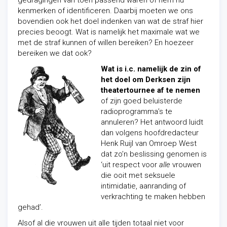
gedragingen van toen passend waren of hem nu
kenmerken of identificeren. Daarbij moeten we ons
bovendien ook het doel indenken van wat de straf hier
precies beoogt. Wat is namelijk het maximale wat we
met de straf kunnen of willen bereiken? En hoezeer
bereiken we dat ook?
Wat is i.c. namelijk de zin of
het doel om Derksen zijn
theatertournee af te nemen
of zijn goed beluisterde
radioprogramma’s te
annuleren? Het antwoord luidt
dan volgens hoofdredacteur
Henk Ruijl van Omroep West
dat zo’n beslissing genomen is
‘uit respect voor
alle
vrouwen
die ooit met seksuele
intimidatie, aanranding of
verkrachting te maken hebben
gehad’.
Alsof al die vrouwen uit alle tijden totaal niet voor