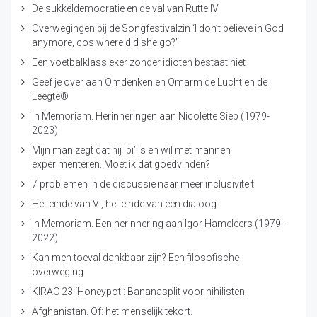
De sukkeldemocratie en de val van Rutte IV
Overwegingen bij de Songfestivalzin ‘I don’t believe in God
anymore, cos where did she go?’
Een voetbalklassieker zonder idioten bestaat niet
Geef je over aan Omdenken en Omarm de Lucht en de
Leegte®
In Memoriam. Herinneringen aan Nicolette Siep (1979-
2023)
Mijn man zegt dat hij ‘bi’ is en wil met mannen
experimenteren. Moet ik dat goedvinden?
7 problemen in de discussie naar meer inclusiviteit
Het einde van VI, het einde van een dialoog
In Memoriam. Een herinnering aan Igor Hameleers (1979-
2022)
Kan men toeval dankbaar zijn? Een filosofische
overweging
KIRAC 23 ‘Honeypot’: Bananasplit voor nihilisten
Afghanistan. Of: het menselijk tekort.