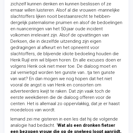
zichzelf kunnen denken en kunnen beslissen of ze
ernaar willen luisteren. Alsof al die vrouwen -mannelijke
slachtoffers lijken nooit bestaansrecht te hebben-
dergelijk paternalisme pruimen en alsof de bedoelingen
en nuanceringen van het 50-jaar oude incident
volkomen irrelevant zijn. Alsof de opvattingen van
Derksen, die in dezelfde uitzending zijn eigen
gedragingen al afkeurt en het opneemt voor
slachtoffers, de blijvende idiote bedoeling houden die
Henk Ruijl erin wil blijven horen.
En alle excuses doen er
volgens Henk ook niet meer toe. De dialoog moet en
zal vernietigd worden ten gunste van…tja ten gunste
van wat?
En dan mogen we nog hopen dat het niet
vooral de angst is van Henk en consorten om
adverteerders kwijt te raken. Dat zijn vaak toch de
eerste weekdieren die de dialoog offeren voor de
centen. Het is allemaal zo oppervlakkig, dat je er haast
moedeloos van wordt.
Iemand zei me gisteren in een les dat hij de volgende
analogie had bedacht. ‘
Wat als een dronken fietser
een bezopen vrouw die op de snelweg loopt aanrijdt,