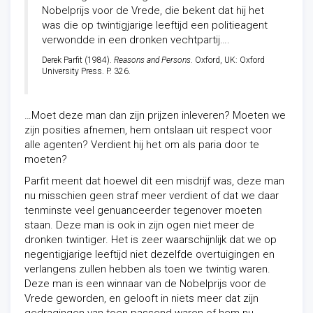
Nobelprijs voor de Vrede, die bekent dat hij het
was die op twintigjarige leeftijd een politieagent
verwondde in een dronken vechtpartij….
Derek Parfit (1984).
Reasons and Persons
. Oxford, UK: Oxford
University Press. P. 326.
…Moet deze man dan zijn prijzen inleveren? Moeten we
zijn posities afnemen, hem ontslaan uit respect voor
alle agenten? Verdient hij het om als paria door te
moeten?
Parfit meent dat hoewel dit een misdrijf was, deze man
nu misschien geen straf meer verdient of dat we daar
tenminste veel genuanceerder tegenover moeten
staan. Deze man is ook in zijn ogen niet meer de
dronken twintiger. Het is zeer waarschijnlijk dat we op
negentigjarige leeftijd niet dezelfde overtuigingen en
verlangens zullen hebben als toen we twintig waren.
Deze man is een winnaar van de Nobelprijs voor de
Vrede geworden, en gelooft in niets meer dat zijn