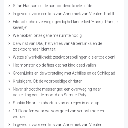
Sifan Hassan en de aanhoudend koele liefde
In gevecht voor een kus van Annemiek van Vleuten. Part II
Filosofische overwegingen bij het kinderlied ‘Hansje Pansje
kevertje’
We hebben onze geheime ruimte nodig
De winst van D66, het verlies van GroenLinks en de
zoektocht naar identiteit
Wetzels’ werkelijkheid: zetelvoorspellingen die er toe doen!
Het monster op de fiets dat het kind deed vallen
GroenLinks en de worsteling met Achilles en de Schildpad
Kruisigem. Of: de voorbeeldige christen
Never shoot the messenger: een overweging naar
aanleiding van de moord op Samuel Paty
Saskia Noort en abortus: van de regen in de drup
11 filosofen waar we voorgoed van verlost moeten
worden
In gevecht voor een kus van Annemiek van Vleuten