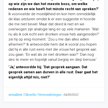
op wie zijn we dan het meeste boos, om welke
redenen en wie heeft het minste recht van spreken?’
Ik voorvoelde de moeilijkheid en kon hem onmiddellijk
de klas uitsturen omdat ik er een suggestie in hoorde
die me niet beviel. Maar dat deed ik niet en we
overwogen zijn analogie lang en op vele manieren. ‘Wat
nu als ik ook echt een dronken vrouw heb aangereden?’
zei hij op enig moment. ‘Zou u me dan alles willen
afnemen?’ Ik antwoordde hem dat ik vooral zou hopen
dat hij in alle rust eens met die vrouw het gesprek aan
zou gaan. ‘En wat als ze niet dronken was?’ ‘Dan nog
des te meer en hopelijk vanuit begrip en diep berouw.’
‘Ja,’ antwoordde hij. ‘Dat gesprek aangaan. Dat
gesprek samen aan durven in alle rust. Daar gaat het
eigenlijk
altijd
mis, niet?’
Actualiteit
/
Filosofie
/
Verwonderingen
-
04/30/2022