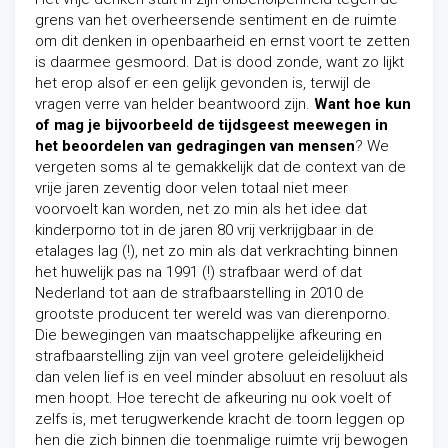
grens van het overheersende sentiment en de ruimte
om dit denken in openbaarheid en ernst voort te zetten
is daarmee gesmoord. Dat is dood zonde, want zo lijkt
het erop alsof er een gelijk gevonden is, terwijl de
vragen verre van helder beantwoord zijn.
Want hoe kun
of mag je bijvoorbeeld de tijdsgeest meewegen in
het beoordelen van gedragingen van mensen
? We
vergeten soms al te gemakkelijk dat de context van de
vrije jaren zeventig door velen totaal niet meer
voorvoelt kan worden, net zo min als het idee dat
kinderporno tot in de jaren 80 vrij verkrijgbaar in de
etalages lag (!), net zo min als dat verkrachting binnen
het huwelijk pas na 1991 (!) strafbaar werd of dat
Nederland tot aan de strafbaarstelling in 2010 de
grootste producent ter wereld was van dierenporno.
Die bewegingen van maatschappelijke afkeuring en
strafbaarstelling zijn van veel grotere geleidelijkheid
dan velen lief is en veel minder absoluut en resoluut als
men hoopt. Hoe terecht de afkeuring nu ook voelt of
zelfs is, met terugwerkende kracht de toorn leggen op
hen die zich binnen die toenmalige ruimte vrij bewogen