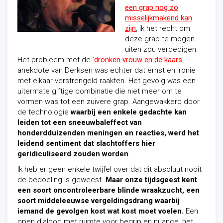
een grap nog zo
misselijkmakend kan
zijn
, ik het recht om
deze grap te mogen
uiten zou verdedigen.
Het probleem met de
‘
dronken vrouw en de kaars
’
-
anekdote van Derksen was echter dat ernst en ironie
met elkaar verstrengeld raakten. Het gevolg was een
uitermate giftige combinatie die niet meer om te
vormen was tot een zuivere grap. Aangewakkerd door
de technologie
waarbij een enkele gedachte kan
leiden tot een sneeuwbaleffect van
honderdduizenden meningen en reacties, werd het
leidend sentiment dat slachtoffers hier
geridiculiseerd zouden worden
.
Ik heb er geen enkele twijfel over dat dit absoluut nooit
de bedoeling is geweest.
Maar onze tijdsgeest kent
een soort oncontroleerbare blinde wraakzucht, een
soort middeleeuwse vergeldingsdrang waarbij
iemand de gevolgen kost wat kost moet voelen.
Een
open dialoog met ruimte voor begrip en nuance, het