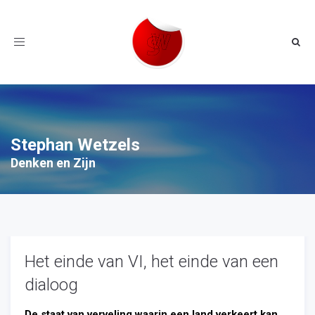
Toggle
navigation
Stephan Wetzels
Denken en Zijn
Het einde van VI, het einde van een
dialoog
De staat van verveling waarin een land verkeert kan