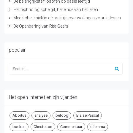
De belangrijkste filosofen op basis leeftijd
Het technologische gif, het einde van het lezen
Medische ethiek in de praktijk: overwegingen voor iedereen
De Openbaring van Rita Geers
populair
Het open Internet en zijn vijanden
Abortus
analyse
betoog
Blaise Pascal
boeken
Chesterton
Commentaar
dilemma