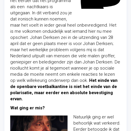
het eerder dat het programma
als een nachtkaars is
uitgegaan. In dit verband zou je
dat ironisch kunnen noemen,
maar het voelt in ieder geval heel onbevredigend. Het
is me volkomen onduidelijk wat iemand hier nu mee
opschiet. Johan Derksen zei in de uitzending van 28
april dat er geen plaats meer is voor Johan Derksen;
maar het werkelijke probleem volgens mij is dat
Nederland uitpuilt van mensen die vele malen groffer,
geniepiger en beledigender zijn dan Johan Derksen. De
rioollucht komt je al tegemoet wanneer je op sociale
media de moeite neemt om enkele reacties te lezen
op welk willekeurig onderwerp dan ook.
Het einde van
de openbare voetbalkantine is niet het einde van de
polarisatie, maar eerder een absolute bevestiging
ervan.
Wat ging er mis?
Natuurlijk ging er wel
behoorlijk wat verkeerd.
Eerder betoogde ik dat