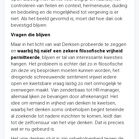
controleren van feiten en context, hermeneuse, duiding
en bedoeling en de mogelijkheid tot vergeving is er
niet. Als het beeld gevormd is, moet dat hoe dan ook
bevestigd blijven.
Vragen die blijven
Maar in het licht van wat Derksen probeerde te zeggen
en
waarbij hij naïef een zekere filosofische vrijheid
permitteerde
, blijven er tal van interessante kwesties
hangen. Het probleem is echter dat zo in filosofische
zin deze vrij besproken moeten kunnen worden, het
dreigende schreeuwende sentiment vrijwel iedere
open en kwetsbare vraag lastig zo niet onmogelijk te
overwegen maakt. Van zenderbaas tot HR-manager,
allemaal lijken ze bevangen door afrekenangst. Het
idee om iemand in vrijheid van denken te kwetsen,
waarbij het denken soms onbeholpen begint teneinde
al zoekende tot nadere inzichten te komen, leidt dan
tot de zelfcensuur van het vrije denken. Dat is precies
wat er nu gebeurd is.
Het vrije denken stuit in zijn onbeholpenheid tegen de