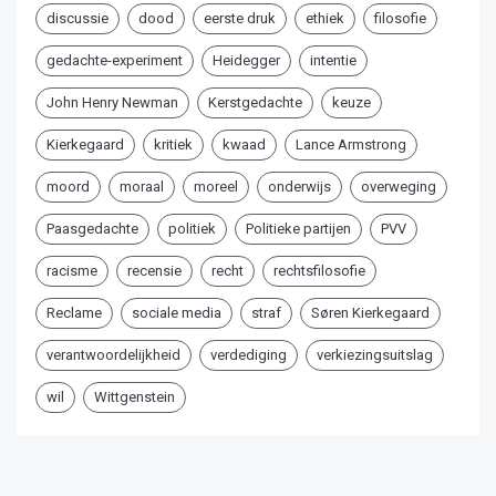
discussie
dood
eerste druk
ethiek
filosofie
gedachte-experiment
Heidegger
intentie
John Henry Newman
Kerstgedachte
keuze
Kierkegaard
kritiek
kwaad
Lance Armstrong
moord
moraal
moreel
onderwijs
overweging
Paasgedachte
politiek
Politieke partijen
PVV
racisme
recensie
recht
rechtsfilosofie
Reclame
sociale media
straf
Søren Kierkegaard
verantwoordelijkheid
verdediging
verkiezingsuitslag
wil
Wittgenstein