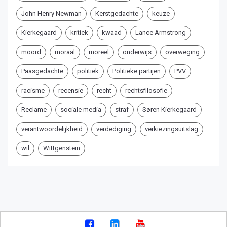
John Henry Newman
Kerstgedachte
keuze
Kierkegaard
kritiek
kwaad
Lance Armstrong
moord
moraal
moreel
onderwijs
overweging
Paasgedachte
politiek
Politieke partijen
PVV
racisme
recensie
recht
rechtsfilosofie
Reclame
sociale media
straf
Søren Kierkegaard
verantwoordelijkheid
verdediging
verkiezingsuitslag
wil
Wittgenstein