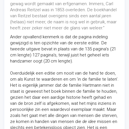
gewag wordt gemaakt van erfgenamen. Immers, Carl
Andreas Reitzel was in 1853 overleden. De boekhandel
van Reitzel bestaat overigens sinds een aantal jaren
(helaas) niet meer, de naam is nog wel in gebruik, maar
heeft zeer zeker niet meer de glans van weleer.”
Ander opvallend kenmerk is dat de pagina indeling
gewijzigd is ten opzichte van de eerste editie. De
tweede uitgave bevat in plaats van de 135 pagina’s (21
cm lengte) 127 pagina’s, terwijl juist het geheel iets
handzamer oogt (20 cm lengte).
Overduidelijk een editie om nooit van de hand te doen,
om als Kunst te waarderen en om ‘in de familie te laten’.
Het is eigenlijk jammer dat de familie Hartmann niet in
staat is geweest het boek binnen de familie te houden,
gezien het daar een aardige historie heeft gehad en
van de bron zelf is afgekomen, wat het mijns inziens in
persoonlijke zin een waardevol exemplaar maakt. Maar
zoals het gaat met alle dingen van mensen die sterven,
ze komen in handen van mensen die
de idee
missen en
slechts een betekenisloos object zien. Het is een