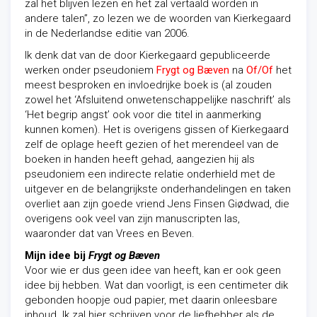
zal het blijven lezen en het zal vertaald worden in
andere talen”, zo lezen we de woorden van Kierkegaard
in de Nederlandse editie van 2006.
Ik denk dat van de door Kierkegaard gepubliceerde
werken onder pseudoniem
Frygt og Bæven
na
Of/Of
het
meest besproken en invloedrijke boek is (al zouden
zowel het ‘Afsluitend onwetenschappelijke naschrift’ als
‘Het begrip angst’ ook voor die titel in aanmerking
kunnen komen). Het is overigens gissen of Kierkegaard
zelf de oplage heeft gezien of het merendeel van de
boeken in handen heeft gehad, aangezien hij als
pseudoniem een indirecte relatie onderhield met de
uitgever en de belangrijkste onderhandelingen en taken
overliet aan zijn goede vriend Jens Finsen Giødwad, die
overigens ook veel van zijn manuscripten las,
waaronder dat van Vrees en Beven.
Mijn idee bij
Frygt og Bæven
Voor wie er dus geen idee van heeft, kan er ook geen
idee bij hebben. Wat dan voorligt, is een centimeter dik
gebonden hoopje oud papier, met daarin onleesbare
inhoud. Ik zal hier schrijven voor de liefhebber als de