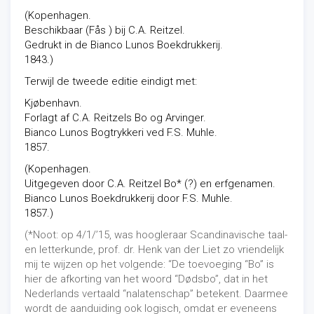
(Kopenhagen.
Beschikbaar (Fås ) bij C.A. Reitzel.
Gedrukt in de Bianco Lunos Boekdrukkerij.
1843.)
Terwijl de tweede editie eindigt met:
Kjøbenhavn.
Forlagt af C.A. Reitzels Bo og Arvinger.
Bianco Lunos Bogtrykkeri ved F.S. Muhle.
1857.
(Kopenhagen.
Uitgegeven door C.A. Reitzel Bo* (?) en erfgenamen.
Bianco Lunos Boekdrukkerij door F.S. Muhle.
1857.)
(*Noot: op 4/1/’15, was hoogleraar Scandinavische taal-
en letterkunde, prof. dr. Henk van der Liet zo vriendelijk
mij te wijzen op het volgende: “
De toevoeging “Bo” is
hier de afkorting van het woord “Dødsbo”, dat in het
Nederlands vertaald “nalatenschap” betekent. Daarmee
wordt de aanduiding ook logisch, omdat er eveneens