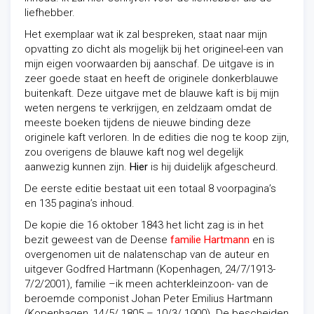
liefhebber.
Het exemplaar wat ik zal bespreken, staat naar mijn
opvatting zo dicht als mogelijk bij het origineel-een van
mijn eigen voorwaarden bij aanschaf. De uitgave is in
zeer goede staat en heeft de originele donkerblauwe
buitenkaft. Deze uitgave met de blauwe kaft is bij mijn
weten nergens te verkrijgen, en zeldzaam omdat de
meeste boeken tijdens de nieuwe binding deze
originele kaft verloren. In de edities die nog te koop zijn,
zou overigens de blauwe kaft nog wel degelijk
aanwezig kunnen zijn.
Hier
is hij duidelijk afgescheurd.
De eerste editie bestaat uit een totaal 8 voorpagina’s
en 135 pagina’s inhoud.
De kopie die 16 oktober 1843 het licht zag is in het
bezit geweest van de Deense
familie Hartmann
en is
overgenomen uit de nalatenschap van de auteur en
uitgever Godfred Hartmann (Kopenhagen, 24/7/1913-
7/2/2001), familie –ik meen achterkleinzoon- van de
beroemde componist Johan Peter Emilius Hartmann
(Kopenhagen, 14/5/ 1805 – 10/3/ 1900). De bescheiden