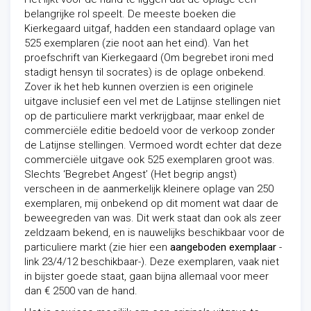
belangrijke rol speelt. De meeste boeken die
Kierkegaard uitgaf, hadden een standaard oplage van
525 exemplaren (zie noot aan het eind). Van het
proefschrift van Kierkegaard (Om begrebet ironi med
stadigt hensyn til socrates) is de oplage onbekend.
Zover ik het heb kunnen overzien is een originele
uitgave inclusief een vel met de Latijnse stellingen niet
op de particuliere markt verkrijgbaar, maar enkel de
commerciële editie bedoeld voor de verkoop zonder
de Latijnse stellingen. Vermoed wordt echter dat deze
commerciële uitgave ook 525 exemplaren groot was.
Slechts ‘Begrebet Angest’ (Het begrip angst)
verscheen in de aanmerkelijk kleinere oplage van 250
exemplaren, mij onbekend op dit moment wat daar de
beweegreden van was. Dit werk staat dan ook als zeer
zeldzaam bekend, en is nauwelijks beschikbaar voor de
particuliere markt (zie hier een
aangeboden exemplaar
-
link 23/4/12 beschikbaar-). Deze exemplaren, vaak niet
in bijster goede staat, gaan bijna allemaal voor meer
dan € 2500 van de hand.