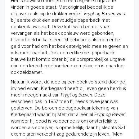
Het is sowieso moeilijk om een
originele
uitgave te
vinden in goede staat. Met origineel bedoel ik de
uitgave zoals hij de drukker verliet.
Frygt og Bæven
was
bij eerste druk een eenvoudige paperback met
donkerblauwe kaft. Deze kaft werd echter vaak
vervangen als het boek opnieuw werd gebonden,
bijvoorbeeld in kalfsleer. Dit gebeurde als men er het
geld voor had om het boek stevigheid mee te geven en
iets meer cachet. Dus, een editie met paperback
blauwe kaft komt dichter bij de oorspronkelijke uitgave
dan een leren hergebonden exemplaar, en is daardoor
ook zeldzamer.
Natuurlijk wordt de idee bij een boek versterkt door de
invloed ervan. Kierkegaard heeft bij leven geen herdruk
meer meegemaakt van
Frygt og Bæven.
Deze
verscheen pas in 1857 toen hij reeds twee jaar was
gestorven. De beroemde dagboekaantekening van
Kierkegaard waarin hij stelt dat alleen al
Frygt og Bæven
wanneer hij dood is voldoende is om onsterfelijk te
worden als schrijver, is opmerkelijk, daar hij slechts 321
exemplaren verkocht zag gedurende zijn leven. “Men