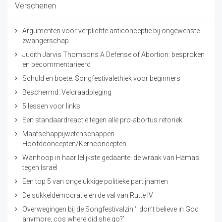
Verschenen
Argumenten voor verplichte anticonceptie bij ongewenste
zwangerschap
Judith Jarvis Thomsons A Defense of Abortion: besproken
en becommentarieerd
Schuld en boete. Songfestivalethiek voor beginners
Beschermd: Veldraadpleging
5 lessen voor links
Een standaardreactie tegen alle pro-abortus retoriek
Maatschappijwetenschappen
Hoofdconcepten/Kernconcepten
Wanhoop in haar lelijkste gedaante: de wraak van Hamas
tegen Israël
Een top 5 van ongelukkige politieke partijnamen
De sukkeldemocratie en de val van Rutte IV
Overwegingen bij de Songfestivalzin ‘I don’t believe in God
anymore, cos where did she go?’