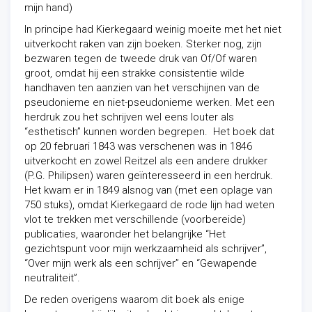
mijn hand)
In principe had Kierkegaard weinig moeite met het niet
uitverkocht raken van zijn boeken. Sterker nog, zijn
bezwaren tegen de tweede druk van Of/Of waren
groot, omdat hij een strakke consistentie wilde
handhaven ten aanzien van het verschijnen van de
pseudonieme en niet-pseudonieme werken. Met een
herdruk zou het schrijven wel eens louter als
“esthetisch” kunnen worden begrepen. Het boek dat
op 20 februari 1843 was verschenen was in 1846
uitverkocht en zowel Reitzel als een andere drukker
(P.G. Philipsen) waren geïnteresseerd in een herdruk.
Het kwam er in 1849 alsnog van (met een oplage van
750 stuks), omdat Kierkegaard de rode lijn had weten
vlot te trekken met verschillende (voorbereide)
publicaties, waaronder het belangrijke “Het
gezichtspunt voor mijn werkzaamheid als schrijver”,
“Over mijn werk als een schrijver” en “Gewapende
neutraliteit”.
De reden overigens waarom dit boek als enige