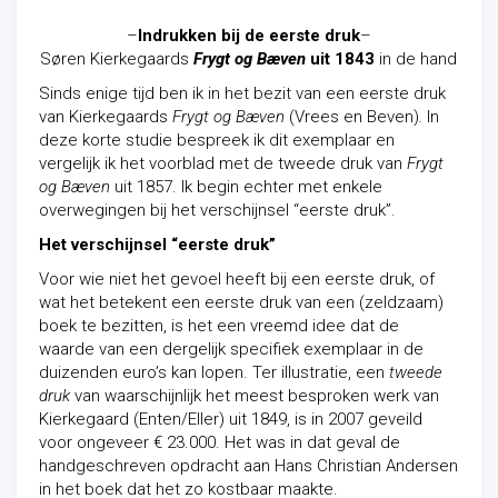
–
Indrukken bij de eerste druk
–
Søren Kierkegaards
Frygt og Bæven
uit 1843
in de hand
Sinds enige tijd ben ik in het bezit van een eerste druk
van Kierkegaards
Frygt og Bæven
(Vrees en Beven)
.
In
deze korte studie bespreek ik dit exemplaar en
vergelijk ik het voorblad met de tweede druk van
Frygt
og Bæven
uit 1857. Ik begin echter met enkele
overwegingen bij het verschijnsel “eerste druk”.
Het verschijnsel “eerste druk”
Voor wie niet het gevoel heeft bij een eerste druk, of
wat het betekent een eerste druk van een (zeldzaam)
boek te bezitten, is het een vreemd idee dat de
waarde van een dergelijk specifiek exemplaar in de
duizenden euro’s kan lopen. Ter illustratie, een
tweede
druk
van waarschijnlijk het meest besproken werk van
Kierkegaard (Enten/Eller) uit 1849, is in 2007 geveild
voor ongeveer € 23.000. Het was in dat geval de
handgeschreven opdracht aan Hans Christian Andersen
in het boek dat het zo kostbaar maakte.