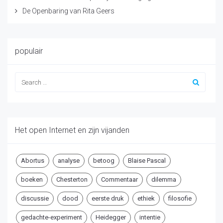
De Openbaring van Rita Geers
populair
Het open Internet en zijn vijanden
Abortus
analyse
betoog
Blaise Pascal
boeken
Chesterton
Commentaar
dilemma
discussie
dood
eerste druk
ethiek
filosofie
gedachte-experiment
Heidegger
intentie