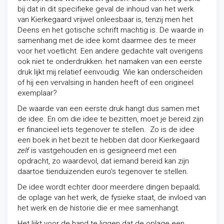
bij dat in dit specifieke geval de inhoud van het werk
van Kierkegaard vrijwel onleesbaar is, tenzij men het
Deens en het gotische schrift machtig is. De waarde in
samenhang met de idee komt daarmee des te meer
voor het voetlicht. Een andere gedachte valt overigens
ook niet te onderdrukken: het namaken van een eerste
druk lijkt mij relatief eenvoudig. Wie kan onderscheiden
of hij een vervalsing in handen heeft of een origineel
exemplaar?
De waarde van een eerste druk hangt dus samen met
de idee. En om die idee te bezitten, moet je bereid zijn
er financieel iets tegenover te stellen. Zo is de idee
een boek in het bezit te hebben dat door Kierkegaard
zelf
is vastgehouden en is gesigneerd met een
opdracht, zo waardevol, dat iemand bereid kan zijn
daartoe tienduizenden euro’s tegenover te stellen.
De idee wordt echter door meerdere dingen bepaald;
de oplage van het werk, de fysieke staat, de invloed van
het werk en de historie die er mee samenhangt.
Het lijkt voor de hand te liggen dat de oplage een