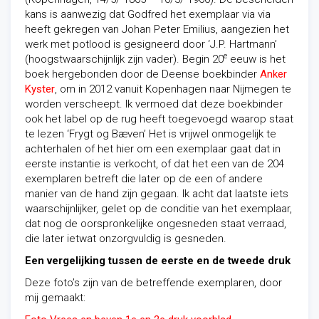
kans is aanwezig dat Godfred het exemplaar via via
heeft gekregen van Johan Peter Emilius, aangezien het
werk met potlood is gesigneerd door ‘J.P. Hartmann’
e
(hoogstwaarschijnlijk zijn vader). Begin 20
eeuw is het
boek hergebonden door de Deense boekbinder
Anker
Kyster
, om in 2012 vanuit Kopenhagen naar Nijmegen te
worden verscheept. Ik vermoed dat deze boekbinder
ook het label op de rug heeft toegevoegd waarop staat
te lezen ‘Frygt og Bæven’ Het is vrijwel onmogelijk te
achterhalen of het hier om een exemplaar gaat dat in
eerste instantie is verkocht, of dat het een van de 204
exemplaren betreft die later op de een of andere
manier van de hand zijn gegaan. Ik acht dat laatste iets
waarschijnlijker, gelet op de conditie van het exemplaar,
dat nog de oorspronkelijke ongesneden staat verraad,
die later ietwat onzorgvuldig is gesneden.
Een vergelijking tussen de eerste en de tweede druk
Deze foto’s zijn van de betreffende exemplaren, door
mij gemaakt: