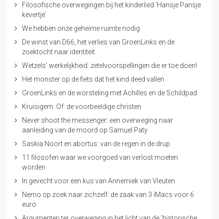
Filosofische overwegingen bij het kinderlied ‘Hansje Pansje
kevertje’
We hebben onze geheime ruimte nodig
De winst van D66, het verlies van GroenLinks en de
zoektocht naar identiteit
Wetzels’ werkelijkheid: zetelvoorspellingen die er toe doen!
Het monster op de fiets dat het kind deed vallen
GroenLinks en de worsteling met Achilles en de Schildpad
Kruisigem. Of: de voorbeeldige christen
Never shoot the messenger: een overweging naar
aanleiding van de moord op Samuel Paty
Saskia Noort en abortus: van de regen in de drup
11 filosofen waar we voorgoed van verlost moeten
worden
In gevecht voor een kus van Annemiek van Vleuten
Nemo op zoek naar zichzelf: de zaak van 3 iMacs voor 6
euro
Argumenten ter overweging in het licht van de ‘historische