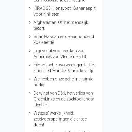
Een filosofische overweging
KIRAC 23 ‘Honeypot’: Bananasplit
voor nihilisten
Afghanistan. Of: het menselijk
tekort.
Sifan Hassan en de aanhoudend
koele liefde
In gevecht voor een kus van
Annemiek van Vleuten. Part II
Filosofische overwegingen bij het
kinderlied ‘Hansje Pansje kevertje’
We hebben onze geheime ruimte
nodig
De winst van D66, het verlies van
GroenLinks en de zoektocht naar
identiteit
Wetzels’ werkelijkheid:
zetelvoorspellingen die er toe
doen!