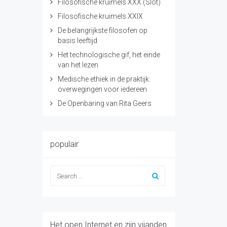
Filosofische kruimels XXX (Slot)
Filosofische kruimels XXIX
De belangrijkste filosofen op
basis leeftijd
Het technologische gif, het einde
van het lezen
Medische ethiek in de praktijk:
overwegingen voor iedereen
De Openbaring van Rita Geers
populair
Het open Internet en zijn vijanden