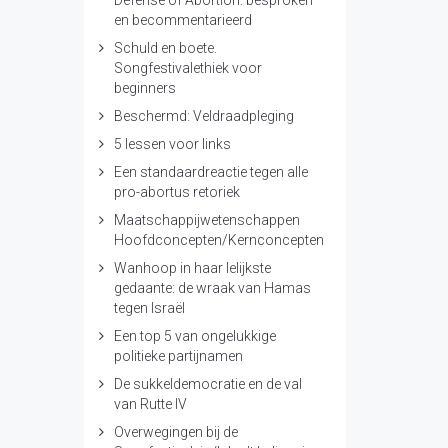
Defense of Abortion: besproken
en becommentarieerd
Schuld en boete.
Songfestivalethiek voor
beginners
Beschermd: Veldraadpleging
5 lessen voor links
Een standaardreactie tegen alle
pro-abortus retoriek
Maatschappijwetenschappen
Hoofdconcepten/Kernconcepten
Wanhoop in haar lelijkste
gedaante: de wraak van Hamas
tegen Israël
Een top 5 van ongelukkige
politieke partijnamen
De sukkeldemocratie en de val
van Rutte IV
Overwegingen bij de