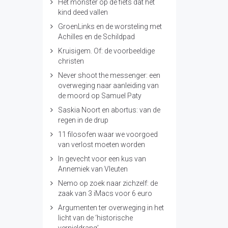
Het monster op de fiets dat het
kind deed vallen
GroenLinks en de worsteling met
Achilles en de Schildpad
Kruisigem. Of: de voorbeeldige
christen
Never shoot the messenger: een
overweging naar aanleiding van
de moord op Samuel Paty
Saskia Noort en abortus: van de
regen in de drup
11 filosofen waar we voorgoed
van verlost moeten worden
In gevecht voor een kus van
Annemiek van Vleuten
Nemo op zoek naar zichzelf: de
zaak van 3 iMacs voor 6 euro
Argumenten ter overweging in het
licht van de ‘historische