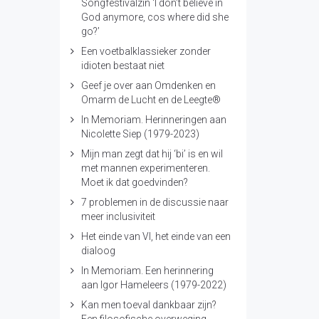
Songfestivalzin ‘I don’t believe in
God anymore, cos where did she
go?’
Een voetbalklassieker zonder
idioten bestaat niet
Geef je over aan Omdenken en
Omarm de Lucht en de Leegte®
In Memoriam. Herinneringen aan
Nicolette Siep (1979-2023)
Mijn man zegt dat hij ‘bi’ is en wil
met mannen experimenteren.
Moet ik dat goedvinden?
7 problemen in de discussie naar
meer inclusiviteit
Het einde van VI, het einde van een
dialoog
In Memoriam. Een herinnering
aan Igor Hameleers (1979-2022)
Kan men toeval dankbaar zijn?