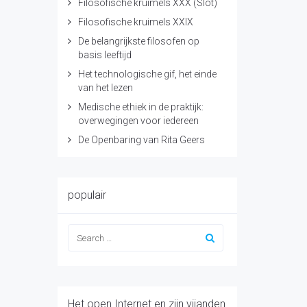
Filosofische kruimels XXX (Slot)
Filosofische kruimels XXIX
De belangrijkste filosofen op
basis leeftijd
Het technologische gif, het einde
van het lezen
Medische ethiek in de praktijk:
overwegingen voor iedereen
De Openbaring van Rita Geers
populair
Het open Internet en zijn vijanden