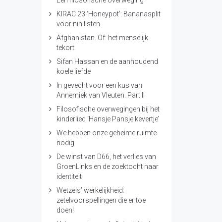
Een filosofische overweging
KIRAC 23 ‘Honeypot’: Bananasplit
voor nihilisten
Afghanistan. Of: het menselijk
tekort.
Sifan Hassan en de aanhoudend
koele liefde
In gevecht voor een kus van
Annemiek van Vleuten. Part II
Filosofische overwegingen bij het
kinderlied ‘Hansje Pansje kevertje’
We hebben onze geheime ruimte
nodig
De winst van D66, het verlies van
GroenLinks en de zoektocht naar
identiteit
Wetzels’ werkelijkheid:
zetelvoorspellingen die er toe
doen!