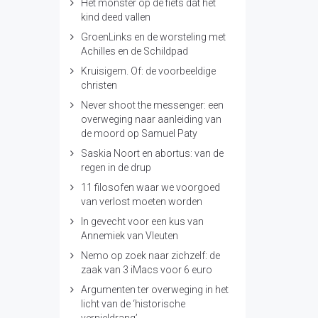
Het monster op de fiets dat het
kind deed vallen
GroenLinks en de worsteling met
Achilles en de Schildpad
Kruisigem. Of: de voorbeeldige
christen
Never shoot the messenger: een
overweging naar aanleiding van
de moord op Samuel Paty
Saskia Noort en abortus: van de
regen in de drup
11 filosofen waar we voorgoed
van verlost moeten worden
In gevecht voor een kus van
Annemiek van Vleuten
Nemo op zoek naar zichzelf: de
zaak van 3 iMacs voor 6 euro
Argumenten ter overweging in het
licht van de ‘historische