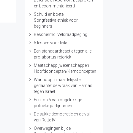
Defense of Abortion: besproken
en becommentarieerd
Schuld en boete.
Songfestivalethiek voor
beginners
Beschermd: Veldraadpleging
5 lessen voor links
Een standaardreactie tegen alle
pro-abortus retoriek
Maatschappijwetenschappen
Hoofdconcepten/Kernconcepten
Wanhoop in haar lelijkste
gedaante: de wraak van Hamas
tegen Israël
Een top 5 van ongelukkige
politieke partijnamen
De sukkeldemocratie en de val
van Rutte IV
Overwegingen bij de