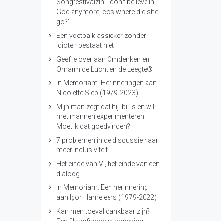
Songfestivalzin ‘I don’t believe in
God anymore, cos where did she
go?’
Een voetbalklassieker zonder
idioten bestaat niet
Geef je over aan Omdenken en
Omarm de Lucht en de Leegte®
In Memoriam. Herinneringen aan
Nicolette Siep (1979-2023)
Mijn man zegt dat hij ‘bi’ is en wil
met mannen experimenteren.
Moet ik dat goedvinden?
7 problemen in de discussie naar
meer inclusiviteit
Het einde van VI, het einde van een
dialoog
In Memoriam. Een herinnering
aan Igor Hameleers (1979-2022)
Kan men toeval dankbaar zijn?