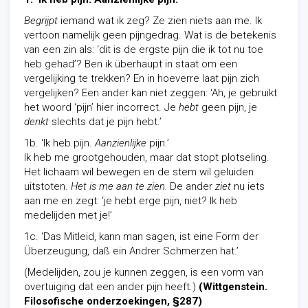
Begrijpt
iemand wat ik zeg? Ze zien niets aan me. Ik
vertoon namelijk geen pijngedrag. Wat is de betekenis
van een zin als: ‘dit is de ergste pijn die ik tot nu toe
heb gehad’? Ben ik überhaupt in staat om een
vergelijking te trekken? En in hoeverre laat pijn zich
vergelijken? Een ander kan niet zeggen: ‘Ah, je gebruikt
het woord ‘pijn’ hier incorrect. Je
hebt
geen pijn, je
denkt
slechts dat je pijn hebt.’
1b. ‘Ik heb pijn.
Aanzienlijke
pijn.’
Ik heb me grootgehouden, maar dat stopt plotseling.
Het lichaam wil bewegen en de stem wil geluiden
uitstoten.
Het is me aan te zien.
De ander
ziet
nu iets
aan me en zegt: ‘je hebt erge pijn, niet? Ik heb
medelijden met je!’
1c. ‘Das Mitleid, kann man sagen, ist eine Form der
Überzeugung, daß ein Andrer Schmerzen hat.’
(Medelijden, zou je kunnen zeggen, is een vorm van
overtuiging dat een ander pijn heeft.)
(Wittgenstein.
Filosofische onderzoekingen,
§287)