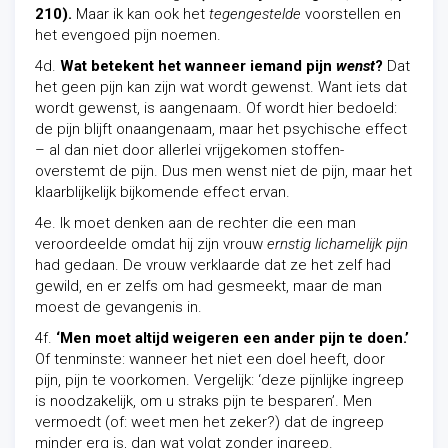
210).
Maar ik kan ook het
tegengestelde
voorstellen en
het evengoed pijn noemen.
4d.
Wat betekent het wanneer iemand pijn
wenst
?
Dat
het geen pijn kan zijn wat wordt gewenst. Want iets dat
wordt gewenst, is aangenaam. Of wordt hier bedoeld:
de pijn blijft onaangenaam, maar het psychische effect
– al dan niet door allerlei vrijgekomen stoffen-
overstemt de pijn. Dus men wenst niet de pijn, maar het
klaarblijkelijk bijkomende effect ervan.
4e. Ik moet denken aan de rechter die een man
veroordeelde omdat hij zijn vrouw
ernstig lichamelijk pijn
had gedaan. De vrouw verklaarde dat ze het zelf had
gewild, en er zelfs om had gesmeekt, maar de man
moest de gevangenis in.
4f.
‘Men moet altijd weigeren een ander pijn te doen.’
Of tenminste: wanneer het niet een doel heeft, door
pijn, pijn te voorkomen. Vergelijk: ‘deze pijnlijke ingreep
is noodzakelijk, om u straks pijn te besparen’. Men
vermoedt (of: weet men het zeker?) dat de ingreep
minder erg is, dan wat volgt zonder ingreep.