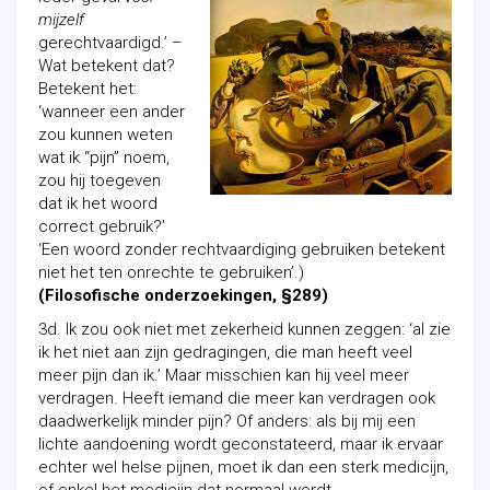
mijzelf
gerechtvaardigd.’ –
Wat betekent dat?
Betekent het:
‘wanneer een ander
zou kunnen weten
wat ik “pijn” noem,
zou hij toegeven
dat ik het woord
correct gebruik?’
‘Een woord zonder rechtvaardiging gebruiken betekent
niet het ten onrechte te gebruiken’.)
(Filosofische onderzoekingen,
§289)
3d. Ik zou ook niet met zekerheid kunnen zeggen: ‘al zie
ik het niet aan zijn gedragingen, die man heeft veel
meer pijn dan ik.’ Maar misschien kan hij veel meer
verdragen. Heeft iemand die meer kan verdragen ook
daadwerkelijk minder pijn? Of anders: als bij mij een
lichte aandoening wordt geconstateerd, maar ik ervaar
echter wel helse pijnen, moet ik dan een sterk medicijn,