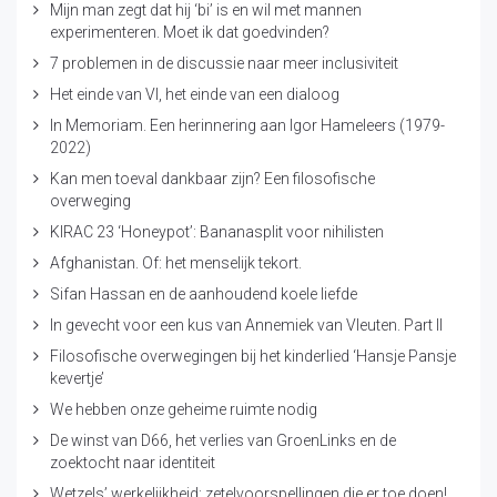
Mijn man zegt dat hij ‘bi’ is en wil met mannen
experimenteren. Moet ik dat goedvinden?
7 problemen in de discussie naar meer inclusiviteit
Het einde van VI, het einde van een dialoog
In Memoriam. Een herinnering aan Igor Hameleers (1979-
2022)
Kan men toeval dankbaar zijn? Een filosofische
overweging
KIRAC 23 ‘Honeypot’: Bananasplit voor nihilisten
Afghanistan. Of: het menselijk tekort.
Sifan Hassan en de aanhoudend koele liefde
In gevecht voor een kus van Annemiek van Vleuten. Part II
Filosofische overwegingen bij het kinderlied ‘Hansje Pansje
kevertje’
We hebben onze geheime ruimte nodig
De winst van D66, het verlies van GroenLinks en de
zoektocht naar identiteit
Wetzels’ werkelijkheid: zetelvoorspellingen die er toe doen!