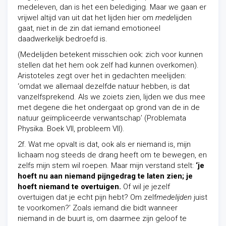
medeleven, dan is het een belediging. Maar we gaan er
vrijwel altijd van uit dat het lijden hier om
mede
lijden
gaat, niet in de zin dat iemand emotioneel
daadwerkelijk bedroefd is.
(Medelijden betekent misschien ook: zich voor kunnen
stellen dat het hem ook zelf had kunnen overkomen).
Aristoteles zegt over het in gedachten meelijden:
‘omdat we allemaal dezelfde natuur hebben, is dat
vanzelfsprekend. Als we zoiets zien, lijden we dus mee
met degene die het ondergaat op grond van de in de
natuur geïmpliceerde verwantschap’ (Problemata
Physika. Boek VII, probleem VII).
2f. Wat me opvalt is dat, ook als er niemand is, mijn
lichaam nog steeds de drang heeft om te bewegen, en
zelfs mijn stem wil roepen. Maar mijn verstand stelt:
‘je
hoeft nu aan niemand pijngedrag te laten zien; je
hoeft niemand te overtuigen.
Of wil je jezelf
overtuigen dat je echt pijn hebt? Om zelf
medelijden
juist
te voorkomen?’ Zoals iemand die bidt wanneer
niemand in de buurt is, om daarmee zijn geloof te