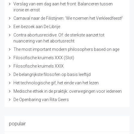
Verslag van een dag aan het front: Balanceren tussen
ironie en ernst
Carnaval naar de Filistijnen: ‘We noemen het Verkleedfeest!’
Een bezoek aan De Librije
Contra abortusrecidive. Of: de sterkste aanzet tot
nuancering van het abortusrecht
The most important modern philosophers based on age
Filosofische kruimels XXX (Slot)
Filosofische kruimels XXIX
De belangrijkste filosofen op basis leeftijd
Het technologische gif, het einde van het lezen
Medische ethiek in de praktijk: overwegingen voor iedereen
De Openbaring van Rita Geers
populair