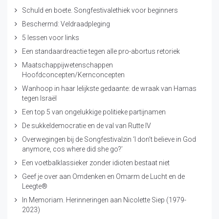
Schuld en boete. Songfestivalethiek voor beginners
Beschermd: Veldraadpleging
5 lessen voor links
Een standaardreactie tegen alle pro-abortus retoriek
Maatschappijwetenschappen
Hoofdconcepten/Kernconcepten
Wanhoop in haar lelijkste gedaante: de wraak van Hamas
tegen Israël
Een top 5 van ongelukkige politieke partijnamen
De sukkeldemocratie en de val van Rutte IV
Overwegingen bij de Songfestivalzin ‘I don’t believe in God
anymore, cos where did she go?’
Een voetbalklassieker zonder idioten bestaat niet
Geef je over aan Omdenken en Omarm de Lucht en de
Leegte®
In Memoriam. Herinneringen aan Nicolette Siep (1979-
2023)