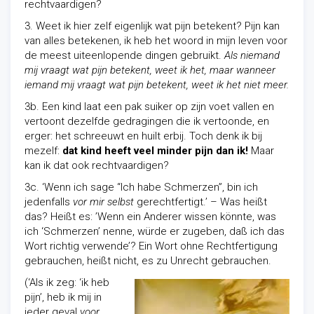
rechtvaardigen?
3. Weet ik hier zelf eigenlijk wat pijn betekent? Pijn kan
van alles betekenen, ik heb het woord in mijn leven voor
de meest uiteenlopende dingen gebruikt.
Als niemand
mij vraagt wat pijn betekent, weet ik het, maar wanneer
iemand mij vraagt wat pijn betekent, weet ik het niet meer.
3b. Een kind laat een pak suiker op zijn voet vallen en
vertoont dezelfde gedragingen die ik vertoonde, en
erger: het schreeuwt en huilt erbij. Toch denk ik bij
mezelf:
dat kind heeft veel minder pijn dan ik!
Maar
kan ik dat ook rechtvaardigen?
3c. ‘Wenn ich sage “Ich habe Schmerzen”, bin ich
jedenfalls
vor mir selbst
gerechtfertigt.’ – Was heißt
das? Heißt es: ’Wenn ein Anderer wissen könnte, was
ich ‘Schmerzen’ nenne, würde er zugeben, daß ich das
Wort richtig verwende’? Ein Wort ohne Rechtfertigung
gebrauchen, heißt nicht, es zu Unrecht gebrauchen.
(‘Als ik zeg: ‘ik heb
pijn’, heb ik mij in
ieder geval
voor