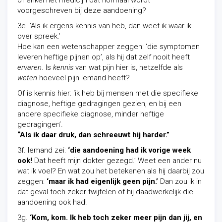
of enkel het medicijn dat normaal wordt
voorgeschreven bij deze aandoening?
3e. ‘Als ik ergens kennis van heb, dan weet ik waar ik
over spreek.’
Hoe kan een wetenschapper zeggen: ‘die symptomen
leveren heftige pijnen op’, als hij dat zelf nooit heeft
ervaren
. Is
kennis
van wat pijn hier is, hetzelfde als
weten
hoeveel pijn iemand heeft?
Of is kennis hier: ‘ik heb bij mensen met die specifieke
diagnose, heftige gedragingen gezien, en bij een
andere specifieke diagnose, minder heftige
gedragingen’.
“Als ik daar druk, dan schreeuwt hij harder.”
3f. Iemand zei:
‘die aandoening had ik vorige week
ook!
Dat heeft mijn dokter gezegd.’ Weet een ander nu
wat ik voel? En wat zou het betekenen als hij daarbij zou
zeggen:
‘maar ik had eigenlijk geen pijn.’
Dan zou ik in
dat geval toch zeker twijfelen of hij daadwerkelijk die
aandoening ook had!
3g.
‘Kom, kom. Ik heb toch zeker meer pijn dan jij, en