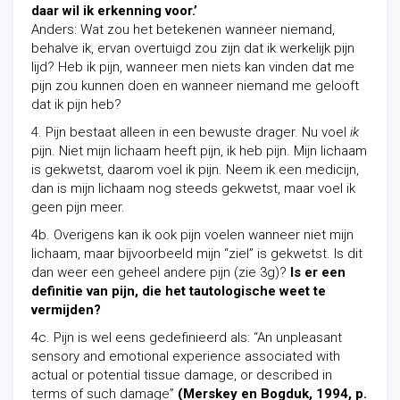
daar wil ik erkenning voor.’
Anders: Wat zou het betekenen wanneer niemand,
behalve ik, ervan overtuigd zou zijn dat ik werkelijk pijn
lijd? Heb ik pijn, wanneer men niets kan vinden dat me
pijn zou kunnen doen en wanneer niemand me gelooft
dat ik pijn heb?
4. Pijn bestaat alleen in een bewuste drager. Nu voel
ik
pijn. Niet mijn lichaam heeft pijn, ik heb pijn. Mijn lichaam
is gekwetst, daarom voel ik pijn. Neem ik een medicijn,
dan is mijn lichaam nog steeds gekwetst, maar voel ik
geen pijn meer.
4b. Overigens kan ik ook pijn voelen wanneer niet mijn
lichaam, maar bijvoorbeeld mijn “ziel” is gekwetst. Is dit
dan weer een geheel andere pijn (zie 3g)?
Is er een
definitie van pijn, die het tautologische weet te
vermijden?
4c. Pijn is wel eens gedefinieerd als: “An unpleasant
sensory and emotional experience associated with
actual or potential tissue damage, or described in
terms of such damage”
(Merskey en Bogduk, 1994, p.