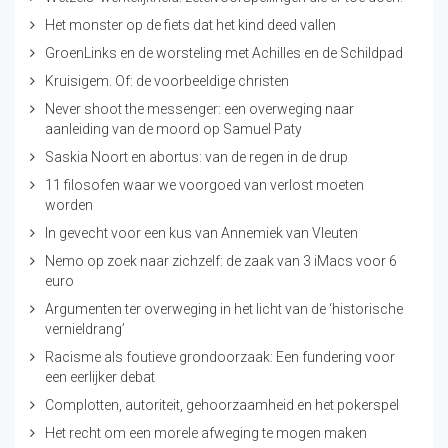
Het monster op de fiets dat het kind deed vallen
GroenLinks en de worsteling met Achilles en de Schildpad
Kruisigem. Of: de voorbeeldige christen
Never shoot the messenger: een overweging naar
aanleiding van de moord op Samuel Paty
Saskia Noort en abortus: van de regen in de drup
11 filosofen waar we voorgoed van verlost moeten
worden
In gevecht voor een kus van Annemiek van Vleuten
Nemo op zoek naar zichzelf: de zaak van 3 iMacs voor 6
euro
Argumenten ter overweging in het licht van de ‘historische
vernieldrang’
Racisme als foutieve grondoorzaak: Een fundering voor
een eerlijker debat
Complotten, autoriteit, gehoorzaamheid en het pokerspel
Het recht om een morele afweging te mogen maken