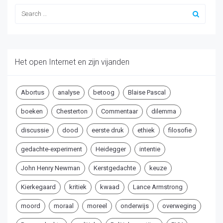
Het open Internet en zijn vijanden
Abortus
analyse
betoog
Blaise Pascal
boeken
Chesterton
Commentaar
dilemma
discussie
dood
eerste druk
ethiek
filosofie
gedachte-experiment
Heidegger
intentie
John Henry Newman
Kerstgedachte
keuze
Kierkegaard
kritiek
kwaad
Lance Armstrong
moord
moraal
moreel
onderwijs
overweging