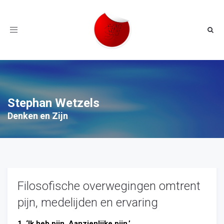
Toggle
navigation
Stephan Wetzels
Denken en Zijn
Filosofische overwegingen omtrent
pijn, medelijden en ervaring
1. ‘Ik heb pijn. Aanzienlijke pijn.’