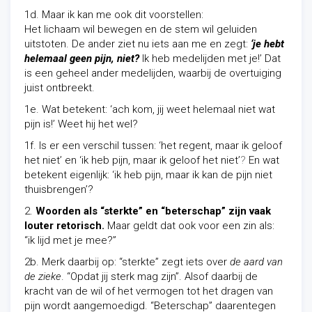
1d. Maar ik kan me ook dit voorstellen:
Het lichaam wil bewegen en de stem wil geluiden
uitstoten. De ander ziet nu iets aan me en zegt:
‘je hebt
helemaal geen pijn, niet?
Ik heb medelijden met je!’ Dat
is een geheel ander medelijden, waarbij de overtuiging
juist ontbreekt.
1e. Wat betekent: ‘ach kom, jij weet helemaal niet wat
pijn is!’ Weet hij het wel?
1f. Is er een verschil tussen: ‘het regent, maar ik geloof
het niet’ en ‘ik heb pijn, maar ik geloof het niet’
?
En wat
betekent eigenlijk: ‘ik heb pijn, maar ik kan de pijn niet
thuisbrengen’?
2.
Woorden als “sterkte” en “beterschap” zijn vaak
louter retorisch.
Maar geldt dat ook voor een zin als:
“ik lijd met je mee?”
2b. Merk daarbij op: “sterkte” zegt iets over
de aard van
de zieke
. “Opdat jij sterk mag zijn”. Alsof daarbij de
kracht van de wil of het vermogen tot het dragen van
pijn wordt aangemoedigd. “Beterschap” daarentegen