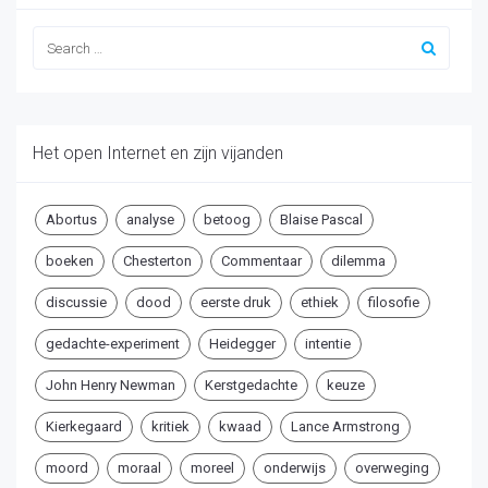
Het open Internet en zijn vijanden
Abortus
analyse
betoog
Blaise Pascal
boeken
Chesterton
Commentaar
dilemma
discussie
dood
eerste druk
ethiek
filosofie
gedachte-experiment
Heidegger
intentie
John Henry Newman
Kerstgedachte
keuze
Kierkegaard
kritiek
kwaad
Lance Armstrong
moord
moraal
moreel
onderwijs
overweging