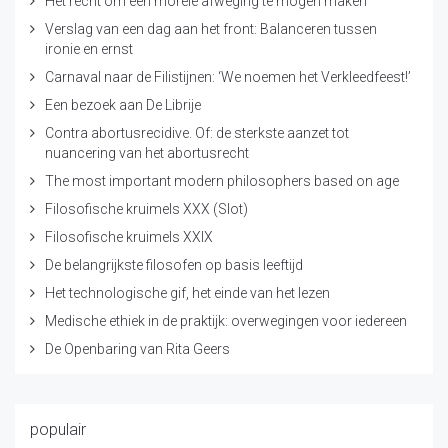
Het recht om een morele afweging te mogen maken
Verslag van een dag aan het front: Balanceren tussen
ironie en ernst
Carnaval naar de Filistijnen: ‘We noemen het Verkleedfeest!’
Een bezoek aan De Librije
Contra abortusrecidive. Of: de sterkste aanzet tot
nuancering van het abortusrecht
The most important modern philosophers based on age
Filosofische kruimels XXX (Slot)
Filosofische kruimels XXIX
De belangrijkste filosofen op basis leeftijd
Het technologische gif, het einde van het lezen
Medische ethiek in de praktijk: overwegingen voor iedereen
De Openbaring van Rita Geers
populair