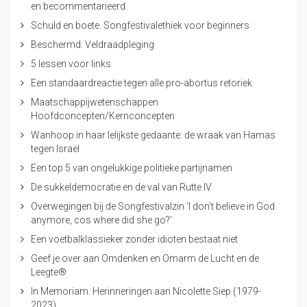
en becommentarieerd
Schuld en boete. Songfestivalethiek voor beginners
Beschermd: Veldraadpleging
5 lessen voor links
Een standaardreactie tegen alle pro-abortus retoriek
Maatschappijwetenschappen
Hoofdconcepten/Kernconcepten
Wanhoop in haar lelijkste gedaante: de wraak van Hamas
tegen Israël
Een top 5 van ongelukkige politieke partijnamen
De sukkeldemocratie en de val van Rutte IV
Overwegingen bij de Songfestivalzin ‘I don’t believe in God
anymore, cos where did she go?’
Een voetbalklassieker zonder idioten bestaat niet
Geef je over aan Omdenken en Omarm de Lucht en de
Leegte®
In Memoriam. Herinneringen aan Nicolette Siep (1979-
2023)