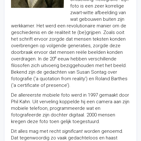
foto is een zeer korrelige
zwart-witte afbeelding van
wat gebouwen buiten zijn
werkkamer. Het werd een revolutionaire manier om de
geschiedenis en de realiteit te (be)grijpen. Zoals ooit
het schrift ervoor zorgde dat mensen teksten konden
overbrengen op volgende generaties, zorgde deze
doorbraak ervoor dat mensen reële beelden konden
e
overdragen. In de 20
eeuw hebben verschillende
filosofen zich uitvoerig beziggehouden met het beeld.
Bekend zijn de gedachten van Susan Sontag over
fotografie (‘a quotation from reality’) en Roland Barthes
(‘a certificate of presence’).
De allereerste mobiele foto werd in 1997 gemaakt door
Phil Kahn. Uit verveling koppelde hij een camera aan zijn
mobiele telefoon, programmeerde wat en
fotografeerde zijn dochter digitaal. 2000 mensen
kregen deze foto toen gelijk toegestuurd.
Dit alles mag met recht
significant
worden genoemd.
Dat tegenwoordig zo vaak gedachteloos en haast