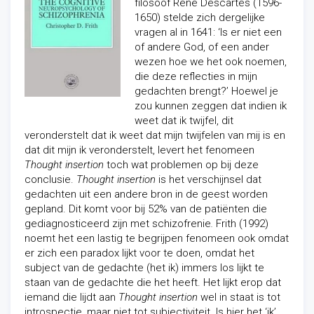
filosoof René Descartes (1596-
1650) stelde zich dergelijke
vragen al in 1641: ‘Is er niet een
of andere God, of een ander
wezen hoe we het ook noemen,
die deze reflecties in mijn
gedachten brengt?’ Hoewel je
zou kunnen zeggen dat indien ik
weet dat ik twijfel, dit
veronderstelt dat ik weet dat mijn twijfelen van mij is en
dat dit mijn ik veronderstelt, levert het fenomeen
Thought insertion
toch wat problemen op bij deze
conclusie.
Thought insertion
is het verschijnsel dat
gedachten uit een andere bron in de geest worden
gepland. Dit komt voor bij 52% van de patiënten die
gediagnosticeerd zijn met schizofrenie
.
Frith (1992)
noemt het een lastig te begrijpen fenomeen ook omdat
er zich een paradox lijkt voor te doen, omdat het
subject van de gedachte (het ik) immers los lijkt te
staan van de gedachte die het heeft. Het lijkt erop dat
iemand die lijdt aan
Thought insertion
wel in staat is tot
introspectie, maar niet tot subjectiviteit. Is hier het ‘ik’