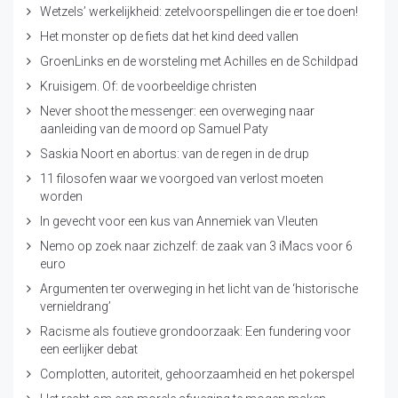
Wetzels’ werkelijkheid: zetelvoorspellingen die er toe doen!
Het monster op de fiets dat het kind deed vallen
GroenLinks en de worsteling met Achilles en de Schildpad
Kruisigem. Of: de voorbeeldige christen
Never shoot the messenger: een overweging naar
aanleiding van de moord op Samuel Paty
Saskia Noort en abortus: van de regen in de drup
11 filosofen waar we voorgoed van verlost moeten
worden
In gevecht voor een kus van Annemiek van Vleuten
Nemo op zoek naar zichzelf: de zaak van 3 iMacs voor 6
euro
Argumenten ter overweging in het licht van de ‘historische
vernieldrang’
Racisme als foutieve grondoorzaak: Een fundering voor
een eerlijker debat
Complotten, autoriteit, gehoorzaamheid en het pokerspel