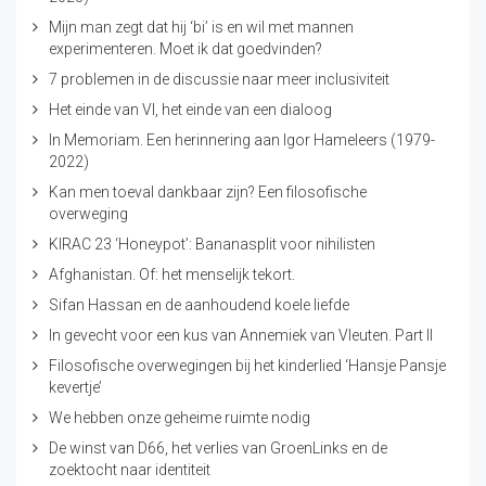
Mijn man zegt dat hij ‘bi’ is en wil met mannen
experimenteren. Moet ik dat goedvinden?
7 problemen in de discussie naar meer inclusiviteit
Het einde van VI, het einde van een dialoog
In Memoriam. Een herinnering aan Igor Hameleers (1979-
2022)
Kan men toeval dankbaar zijn? Een filosofische
overweging
KIRAC 23 ‘Honeypot’: Bananasplit voor nihilisten
Afghanistan. Of: het menselijk tekort.
Sifan Hassan en de aanhoudend koele liefde
In gevecht voor een kus van Annemiek van Vleuten. Part II
Filosofische overwegingen bij het kinderlied ‘Hansje Pansje
kevertje’
We hebben onze geheime ruimte nodig
De winst van D66, het verlies van GroenLinks en de
zoektocht naar identiteit