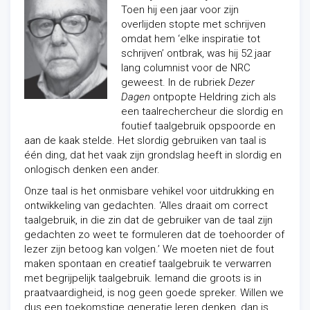
Toen hij een jaar voor zijn
overlijden stopte met schrijven
omdat hem ‘elke inspiratie tot
schrijven’ ontbrak, was hij 52 jaar
lang columnist voor de NRC
geweest. In de rubriek
Dezer
Dagen
ontpopte Heldring zich als
een taalrechercheur die slordig en
foutief taalgebruik opspoorde en
aan de kaak stelde. Het slordig gebruiken van taal is
één ding, dat het vaak zijn grondslag heeft in slordig en
onlogisch denken een ander.
Onze taal is het onmisbare vehikel voor uitdrukking en
ontwikkeling van gedachten. ‘Alles draait om correct
taalgebruik, in die zin dat de gebruiker van de taal zijn
gedachten zo weet te formuleren dat de toehoorder of
lezer zijn betoog kan volgen.’ We moeten niet de fout
maken spontaan en creatief taalgebruik te verwarren
met begrijpelijk taalgebruik. Iemand die groots is in
praatvaardigheid, is nog geen goede spreker. Willen we
dus een toekomstige generatie leren denken, dan is