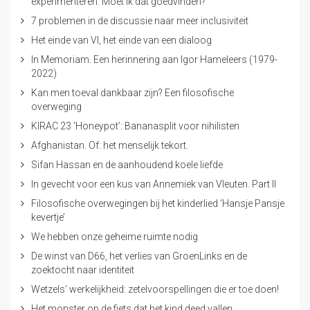
experimenteren. Moet ik dat goedvinden?
7 problemen in de discussie naar meer inclusiviteit
Het einde van VI, het einde van een dialoog
In Memoriam. Een herinnering aan Igor Hameleers (1979-
2022)
Kan men toeval dankbaar zijn? Een filosofische
overweging
KIRAC 23 ‘Honeypot’: Bananasplit voor nihilisten
Afghanistan. Of: het menselijk tekort.
Sifan Hassan en de aanhoudend koele liefde
In gevecht voor een kus van Annemiek van Vleuten. Part II
Filosofische overwegingen bij het kinderlied ‘Hansje Pansje
kevertje’
We hebben onze geheime ruimte nodig
De winst van D66, het verlies van GroenLinks en de
zoektocht naar identiteit
Wetzels’ werkelijkheid: zetelvoorspellingen die er toe doen!
Het monster op de fiets dat het kind deed vallen