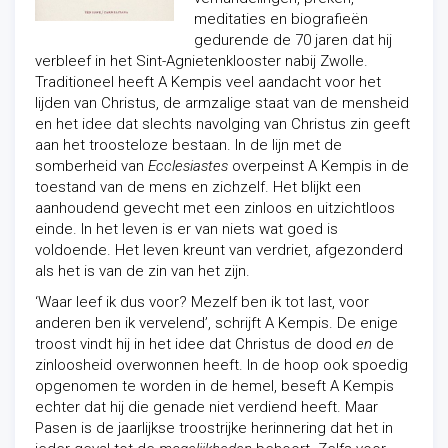
meditaties en biografieën
gedurende de 70 jaren dat hij
verbleef in het Sint-Agnietenklooster nabij Zwolle.
Traditioneel heeft A Kempis veel aandacht voor het
lijden van Christus, de armzalige staat van de mensheid
en het idee dat slechts navolging van Christus zin geeft
aan het troosteloze bestaan. In de lijn met de
somberheid van
Ecclesiastes
overpeinst A Kempis in de
toestand van de mens en zichzelf. Het blijkt een
aanhoudend gevecht met een zinloos en uitzichtloos
einde. In het leven is er van niets wat goed is
voldoende. Het leven kreunt van verdriet, afgezonderd
als het is van de zin van het zijn.
‘Waar leef ik dus voor? Mezelf ben ik tot last, voor
anderen ben ik vervelend’, schrijft A Kempis. De enige
troost vindt hij in het idee dat Christus de dood
en
de
zinloosheid overwonnen heeft. In de hoop ook spoedig
opgenomen te worden in de hemel, beseft A Kempis
echter dat hij die genade niet verdiend heeft. Maar
Pasen is de jaarlijkse troostrijke herinnering dat het in