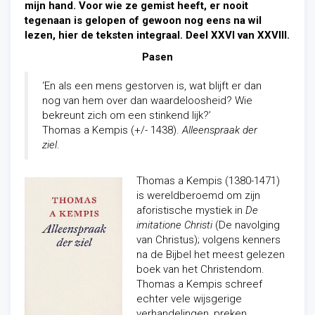
mijn hand. Voor wie ze gemist heeft, er nooit
tegenaan is gelopen of gewoon nog eens na wil
lezen, hier de teksten integraal. Deel XXVI van XXVIII.
Pasen
‘En als een mens gestorven is, wat blijft er dan
nog van hem over dan waardeloosheid? Wie
bekreunt zich om een stinkend lijk?’
Thomas a Kempis (+/- 1438).
Alleenspraak der
ziel
.
Thomas a Kempis (1380-1471)
is wereldberoemd om zijn
aforistische mystiek in
De
imitatione Christi
(De navolging
van Christus); volgens kenners
na de Bijbel het meest gelezen
boek van het Christendom.
Thomas a Kempis schreef
echter vele wijsgerige
verhandelingen, preken,