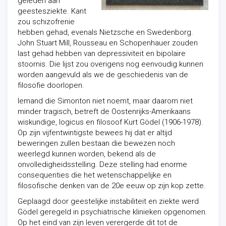
geleden aan
geestesziekte. Kant
zou schizofrenie
hebben gehad, evenals Nietzsche en Swedenborg.
John Stuart Mill, Rousseau en Schopenhauer zouden
last gehad hebben van depressiviteit en bipolaire
stoornis. Die lijst zou overigens nog eenvoudig kunnen
worden aangevuld als we de geschiedenis van de
filosofie doorlopen.
Iemand die Simonton niet noemt, maar daarom niet
minder tragisch, betreft de Oostenrijks-Amerikaans
wiskundige, logicus en filosoof Kurt Gödel (1906-1978).
Op zijn vijfentwintigste bewees hij dat er altijd
beweringen zullen bestaan die bewezen noch
weerlegd kunnen worden, bekend als de
onvolledigheidsstelling. Deze stelling had enorme
consequenties die het wetenschappelijke en
filosofische denken van de 20e eeuw op zijn kop zette.
Geplaagd door geestelijke instabiliteit en ziekte werd
Gödel geregeld in psychiatrische klinieken opgenomen.
Op het eind van zijn leven verergerde dit tot de