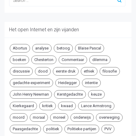
Het open Internet en zijn vijanden
Abortus
analyse
betoog
Blaise Pascal
boeken
Chesterton
Commentaar
dilemma
discussie
dood
eerste druk
ethiek
filosofie
gedachte-experiment
Heidegger
intentie
John Henry Newman
Kerstgedachte
keuze
Kierkegaard
kritiek
kwaad
Lance Armstrong
moord
moraal
moreel
onderwijs
overweging
Paasgedachte
politiek
Politieke partijen
PVV