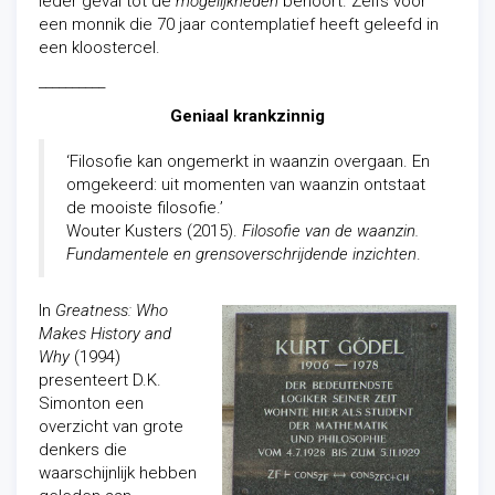
ieder geval tot de
mogelijkheden
behoort. Zelfs voor
een monnik die 70 jaar contemplatief heeft geleefd in
een kloostercel.
__________
Geniaal krankzinnig
‘Filosofie kan ongemerkt in waanzin overgaan. En
omgekeerd: uit momenten van waanzin ontstaat
de mooiste filosofie.’
Wouter Kusters (2015).
Filosofie van de waanzin.
Fundamentele en grensoverschrijdende inzichten
.
In
Greatness: Who
Makes History and
Why
(1994)
presenteert D.K.
Simonton een
overzicht van grote
denkers die
waarschijnlijk hebben