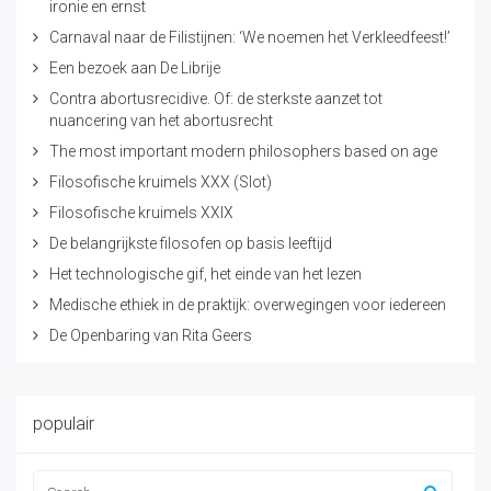
ironie en ernst
Carnaval naar de Filistijnen: ‘We noemen het Verkleedfeest!’
Een bezoek aan De Librije
Contra abortusrecidive. Of: de sterkste aanzet tot
nuancering van het abortusrecht
The most important modern philosophers based on age
Filosofische kruimels XXX (Slot)
Filosofische kruimels XXIX
De belangrijkste filosofen op basis leeftijd
Het technologische gif, het einde van het lezen
Medische ethiek in de praktijk: overwegingen voor iedereen
De Openbaring van Rita Geers
populair