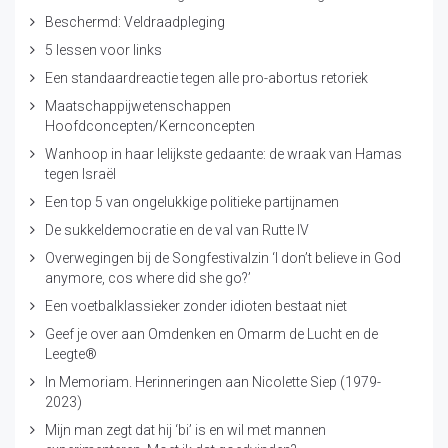
Beschermd: Veldraadpleging
5 lessen voor links
Een standaardreactie tegen alle pro-abortus retoriek
Maatschappijwetenschappen
Hoofdconcepten/Kernconcepten
Wanhoop in haar lelijkste gedaante: de wraak van Hamas
tegen Israël
Een top 5 van ongelukkige politieke partijnamen
De sukkeldemocratie en de val van Rutte IV
Overwegingen bij de Songfestivalzin ‘I don’t believe in God
anymore, cos where did she go?’
Een voetbalklassieker zonder idioten bestaat niet
Geef je over aan Omdenken en Omarm de Lucht en de
Leegte®
In Memoriam. Herinneringen aan Nicolette Siep (1979-
2023)
Mijn man zegt dat hij ‘bi’ is en wil met mannen