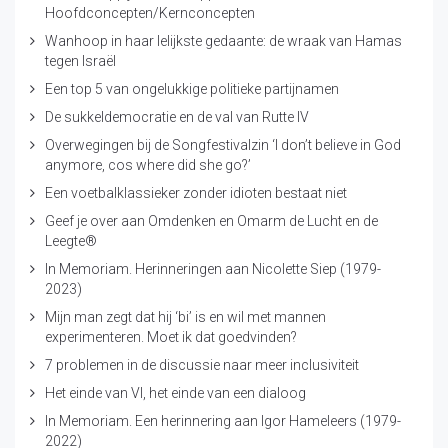
Hoofdconcepten/Kernconcepten
Wanhoop in haar lelijkste gedaante: de wraak van Hamas
tegen Israël
Een top 5 van ongelukkige politieke partijnamen
De sukkeldemocratie en de val van Rutte IV
Overwegingen bij de Songfestivalzin ‘I don’t believe in God
anymore, cos where did she go?’
Een voetbalklassieker zonder idioten bestaat niet
Geef je over aan Omdenken en Omarm de Lucht en de
Leegte®
In Memoriam. Herinneringen aan Nicolette Siep (1979-
2023)
Mijn man zegt dat hij ‘bi’ is en wil met mannen
experimenteren. Moet ik dat goedvinden?
7 problemen in de discussie naar meer inclusiviteit
Het einde van VI, het einde van een dialoog
In Memoriam. Een herinnering aan Igor Hameleers (1979-
2022)