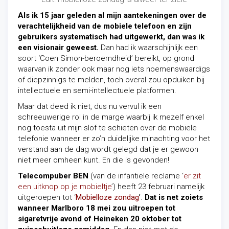
Als ik 15 jaar geleden al mijn aantekeningen over de
verachtelijkheid van de mobiele telefoon en zijn
gebruikers systematisch had uitgewerkt, dan was ik
een visionair geweest.
Dan had ik waarschijnlijk een
soort ‘Coen Simon-beroemdheid’ bereikt, op grond
waarvan ik zonder ook maar nog iets noemenswaardigs
of diepzinnigs te melden, toch overal zou opduiken bij
intellectuele en semi-intellectuele platformen.
Maar dat deed ik niet, dus nu vervul ik een
schreeuwerige rol in de marge waarbij ik mezelf enkel
nog toesta uit mijn slof te schieten over de mobiele
telefonie wanneer er zo’n duidelijke minachting voor het
verstand aan de dag wordt gelegd dat je er gewoon
niet meer omheen kunt. En die is gevonden!
Telecompuber BEN
(van de infantiele reclame ‘
er zit
een uitknop op je mobieltje
’
) heeft 23 februari namelijk
uitgeroepen tot ‘
Mobielloze zondag
’
.
Dat is net zoiets
wanneer Marlboro 18 mei zou uitroepen tot
sigaretvrije avond of Heineken 20 oktober tot