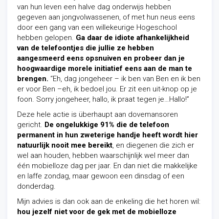
van hun leven een halve dag onderwijs hebben
gegeven aan jongvolwassenen, of met hun neus eens
door een gang van een willekeurige Hogeschool
hebben gelopen.
Ga daar de idiote afhankelijkheid
van de telefoontjes die jullie ze hebben
aangesmeerd eens opsnuiven en probeer dan je
hoogwaardige morele initiatief eens aan de man te
brengen.
“Eh, dag jongeheer – ik ben van Ben en ik ben
er voor Ben –eh, ik bedoel jou. Er zit een uit-knop op je
foon. Sorry jongeheer, hallo, ik praat tegen je…Hallo!”
Deze hele actie is überhaupt aan dovemansoren
gericht.
De ongelukkige 91% die de telefoon
permanent in hun zweterige handje heeft wordt hier
natuurlijk nooit mee bereikt
, en diegenen die zich er
wel aan houden, hebben waarschijnlijk wel meer dan
één mobielloze dag per jaar. En dan niet die makkelijke
en laffe zondag, maar gewoon een dinsdag of een
donderdag.
Mijn advies is dan ook aan de enkeling die het horen wil:
hou jezelf niet voor de gek met de mobielloze