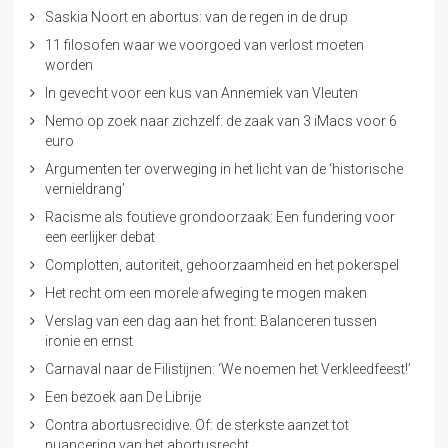
Saskia Noort en abortus: van de regen in de drup
11 filosofen waar we voorgoed van verlost moeten
worden
In gevecht voor een kus van Annemiek van Vleuten
Nemo op zoek naar zichzelf: de zaak van 3 iMacs voor 6
euro
Argumenten ter overweging in het licht van de ‘historische
vernieldrang’
Racisme als foutieve grondoorzaak: Een fundering voor
een eerlijker debat
Complotten, autoriteit, gehoorzaamheid en het pokerspel
Het recht om een morele afweging te mogen maken
Verslag van een dag aan het front: Balanceren tussen
ironie en ernst
Carnaval naar de Filistijnen: ‘We noemen het Verkleedfeest!’
Een bezoek aan De Librije
Contra abortusrecidive. Of: de sterkste aanzet tot
nuancering van het abortusrecht