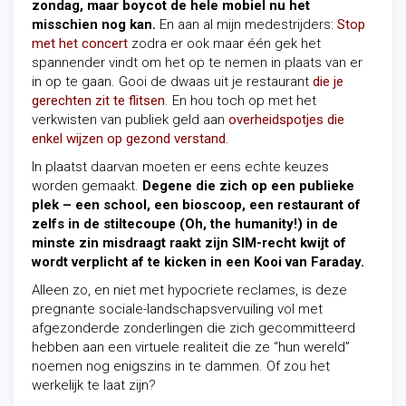
zondag, maar boycot de hele mobiel nu het
misschien nog kan.
En aan al mijn medestrijders:
Stop
met het concert
zodra er ook maar één gek het
spannender vindt om het op te nemen in plaats van er
in op te gaan. Gooi de dwaas uit je restaurant
die je
gerechten zit te flitsen
. En hou toch op met het
verkwisten van publiek geld aan
overheidspotjes die
enkel wijzen op gezond verstand
.
In plaatst daarvan moeten er eens echte keuzes
worden gemaakt.
Degene die zich op een publieke
plek – een school, een bioscoop, een restaurant of
zelfs in de stiltecoupe (Oh, the humanity!) in de
minste zin misdraagt raakt zijn SIM-recht kwijt of
wordt verplicht af te kicken in een Kooi van Faraday.
Alleen zo, en niet met hypocriete reclames, is deze
pregnante sociale-landschapsvervuiling vol met
afgezonderde zonderlingen die zich gecommitteerd
hebben aan een virtuele realiteit die ze “hun wereld”
noemen nog enigszins in te dammen. Of zou het
werkelijk te laat zijn?