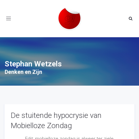
Toggle
navigation
Stephan Wetzels
Denken en Zijn
De stuitende hypocrysie van
Mobielloze Zondag
Edit: mobielloze zondag is alweer ter ziele