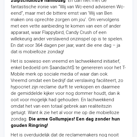
zuipschuitloze namiddag
. En dan niet met de
fantastische ironie van “Wij van Wc-eend adviseren Wc-
eend”, maar met de bittere ernst van ‘Wij van Ben
maken ons oprechte zorgen om jou’. Om vervolgens
met een vette aanbieding te komen van een of ander
apparaat, waar Flappybird, Candy Crush of een
willekeurig ander verslavend onzinspel op is te spelen.
En dat voor 364 dagen per jaar, want die ene dag – ja
dat is mobielloze zondag!
Het is sowieso een vreemd en lachwekkend initiatief,
enkel bedoeld om $aandacht$ te genereren voor het T-
Mobile merk op sociale media of waar dan ook.
Vreemd omdat een bedrijf dat verslaving faciliteert, zo
hypocriet zijn reclame durft te verkopen en daarmee
de gemiddelde kijker voor nog dommer houdt, dan ik
ooit voor mogelijk had gehouden. En lachwekkend
omdat het van een totaal gebrek aan realiteitszin
getuigt. Want ik zie het al voor me op die mobielloze
zondag.
Die arme Gollumpjes! Een dag zonder hun
gouden Ringring!
Het is overduidelijk dat de reclamemakers nog nooit