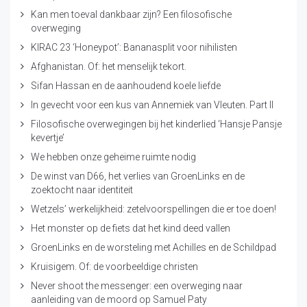
Kan men toeval dankbaar zijn? Een filosofische
overweging
KIRAC 23 ‘Honeypot’: Bananasplit voor nihilisten
Afghanistan. Of: het menselijk tekort.
Sifan Hassan en de aanhoudend koele liefde
In gevecht voor een kus van Annemiek van Vleuten. Part II
Filosofische overwegingen bij het kinderlied ‘Hansje Pansje
kevertje’
We hebben onze geheime ruimte nodig
De winst van D66, het verlies van GroenLinks en de
zoektocht naar identiteit
Wetzels’ werkelijkheid: zetelvoorspellingen die er toe doen!
Het monster op de fiets dat het kind deed vallen
GroenLinks en de worsteling met Achilles en de Schildpad
Kruisigem. Of: de voorbeeldige christen
Never shoot the messenger: een overweging naar
aanleiding van de moord op Samuel Paty