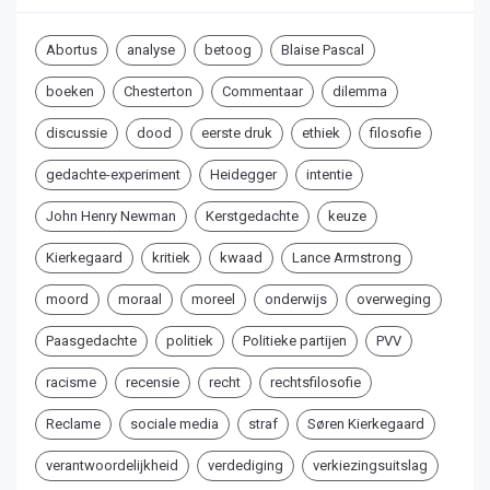
Abortus
analyse
betoog
Blaise Pascal
boeken
Chesterton
Commentaar
dilemma
discussie
dood
eerste druk
ethiek
filosofie
gedachte-experiment
Heidegger
intentie
John Henry Newman
Kerstgedachte
keuze
Kierkegaard
kritiek
kwaad
Lance Armstrong
moord
moraal
moreel
onderwijs
overweging
Paasgedachte
politiek
Politieke partijen
PVV
racisme
recensie
recht
rechtsfilosofie
Reclame
sociale media
straf
Søren Kierkegaard
verantwoordelijkheid
verdediging
verkiezingsuitslag