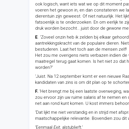
ook logisch, want iets wat we op dit moment pas 
voeren het gewoon in, en dan constateren we lat
dierentuin zijn geweest. Of niet natuurlijk. Het l
fatsoenlijk is te onderzoeken. En om eerlijk te z
druk worden bezocht….juist door de
gewone
men
E
. ‘Zoveel onzin heb ik zelden bij elkaar gehoor
aantrekkingskracht van de populaire dieren. Ni
bestuderen. Laat het toch aan de mensen zelf!
Het zou me overigens niets verbazen indien de 
maatregel terug gaat komen. Is het niet zo dat
worden?’
‘Juist. Na 12 september komt er een nieuwe Raa
kandidaten van zins is om dit plan op te schort
F.
‘Het brengt me bij een laatste overweging, wa
zou ervoor zijn uw ruime salaris af te nemen en
net aan rond kunt komen. U kost immers behoorli
‘Dat lijkt me niet verstandig en in strijd met af
maatschappelijke relevantie. Bovendien zou dit we
‘Eenmaal
Exit
, alstublieft.’