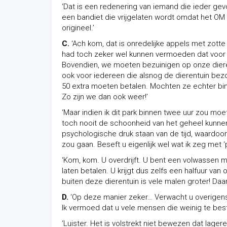
‘Dat is een redenering van iemand die ieder gevo
een bandiet die vrijgelaten wordt omdat het OM 
origineel.’
C.
‘Ach kom, dat is onredelijke appels met zotte
had toch zeker wel kunnen vermoeden dat voor 
Bovendien, we moeten bezuinigen op onze dieren
ook voor iedereen die alsnog de dierentuin bezoe
50 extra moeten betalen. Mochten ze echter binn
Zo zijn we dan ook weer!’
‘Maar indien ik dit park binnen twee uur zou mo
toch nooit de schoonheid van het geheel kunne
psychologische druk staan van de tijd, waardoor
zou gaan. Beseft u eigenlijk wel wat ik zeg met 
‘Kom, kom. U overdrijft. U bent een volwassen ma
laten betalen. U krijgt dus zelfs een halfuur va
buiten deze dierentuin is vele malen groter! D
D.
‘Op deze manier zeker… Verwacht u overigens 
Ik vermoed dat u vele mensen die weinig te be
‘Luister. Het is volstrekt niet bewezen dat lage