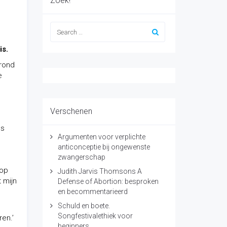
Zoek!
is.
 rond
e
Verschenen
ns
Argumenten voor verplichte
anticonceptie bij ongewenste
zwangerschap
 op
Judith Jarvis Thomsons A
 mijn
Defense of Abortion: besproken
en becommentarieerd
Schuld en boete.
Songfestivalethiek voor
en.’
beginners