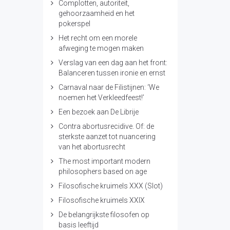
Complotten, autoriteit,
gehoorzaamheid en het
pokerspel
Het recht om een morele
afweging te mogen maken
Verslag van een dag aan het front:
Balanceren tussen ironie en ernst
Carnaval naar de Filistijnen: ‘We
noemen het Verkleedfeest!’
Een bezoek aan De Librije
Contra abortusrecidive. Of: de
sterkste aanzet tot nuancering
van het abortusrecht
The most important modern
philosophers based on age
Filosofische kruimels XXX (Slot)
Filosofische kruimels XXIX
De belangrijkste filosofen op
basis leeftijd