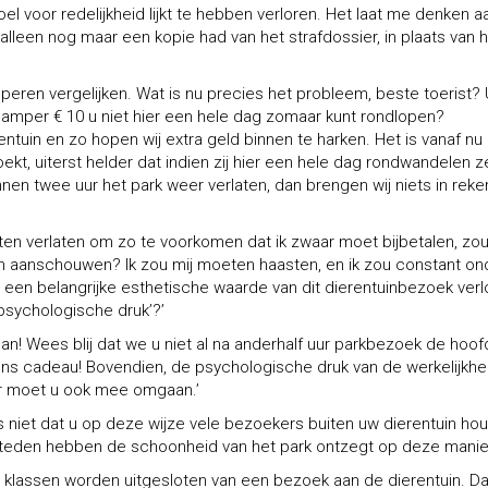
el voor redelijkheid lijkt te hebben verloren. Het laat me denken a
alleen nog maar een kopie had van het strafdossier, in plaats van 
 peren vergelijken. Wat is nu precies het probleem, beste toerist?
amper € 10 u niet hier een hele dag zomaar kunt rondlopen?
tuin en zo hopen wij extra geld binnen te harken. Het is vanaf nu
kt, uiterst helder dat indien zij hier een hele dag rondwandelen z
en twee uur het park weer verlaten, dan brengen wij niets in reke
eten verlaten om zo te voorkomen dat ik zwaar moet bijbetalen, zou
n aanschouwen? Ik zou mij moeten haasten, en ik zou constant on
 een belangrijke esthetische waarde van dit dierentuinbezoek verl
‘psychologische druk’?’
n! Wees blij dat we u niet al na anderhalf uur parkbezoek de hoofd
n ons cadeau! Bovendien, de psychologische druk van de werkelijkhe
aar moet u ook mee omgaan.’
niet dat u op deze wijze vele bezoekers buiten uw dierentuin ho
steden hebben de schoonheid van het park ontzegt op deze manier
re klassen worden uitgesloten van een bezoek aan de dierentuin. Da