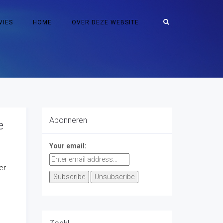
VIES
HOME
OVER DEZE WEBSITE
Abonneren
e
Your email:
er