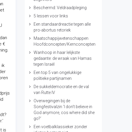
an
Beschermd: Veldraadpleging
het
5 lessen voor links
Een standaardreactie tegen alle
 U
pro-abortus retoriek
 dan
Maatschappijwetenschappen
e €
Hoofdconcepten/Kernconcepten
ning.
Wanhoop in haar lelijkste
gedaante: de wraak van Hamas
tegen Israël
 ik
der
Een top 5 van ongelukkige
oren
politieke partijnamen
De sukkeldemocratie en de val
van Rutte IV
prijs
id
Overwegingen bij de
Songfestivalzin ‘I don’t believe in
God anymore, cos where did she
udt?
go?’
.’
Een voetbalklassieker zonder
t is