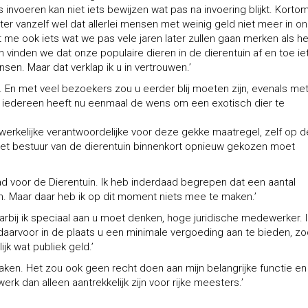
invoeren kan niet iets bewijzen wat pas na invoering blijkt. Korto
er vanzelf wel dat allerlei mensen met weinig geld niet meer in o
ijkt me ook iets wat we pas vele jaren later zullen gaan merken als he
ijn vinden we dat onze populaire dieren in de dierentuin af en toe ie
sen. Maar dat verklap ik u in vertrouwen.’
d. En met veel bezoekers zou u eerder blij moeten zijn, evenals me
et iedereen heeft nu eenmaal de wens om een exotisch dier te
werkelijke verantwoordelijke voor deze gekke maatregel, zelf op 
 het bestuur van de dierentuin binnenkort opnieuw gekozen moet
d voor de Dierentuin. Ik heb inderdaad begrepen dat een aantal
en. Maar daar heb ik op dit moment niets mee te maken.’
arbij ik speciaal aan u moet denken, hoge juridische medewerker. I
 daarvoor in de plaats u een minimale vergoeding aan te bieden, zo
jk wat publiek geld.’
spraken. Het zou ook geen recht doen aan mijn belangrijke functie en
rk dan alleen aantrekkelijk zijn voor rijke meesters.’