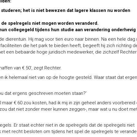
uiden:
ven studeren; het is niet bewezen dat lagere klassen nu worden
el de spelregels niet mogen worden veranderd.
n collegegeld tijdens hun studie aan verandering onderhevig 
de dierentuin. Hij mag voor tien euro naar binnen. Na een hele dag
iliteiten die het park te bieden heeft, begeeft hij zich richting d
met een bebaarde hoge juridisch medewerker, die zichzelf Rechter
chaffen van € 50’, zegt Rechter.
ben ik helemaal niet van op de hoogte gesteld. Waar staat dat erge
ou dat ergens geschreven moeten staan?’
10 maar € 60 zou kosten, had ik mij in zijn geheel anders voorbereid
ik zou dat niet zonder meer kunnen zeggen-, maar wat u nu doet met
egels. Er staat echter niet in de spelregels dat de spelregels niet
met recht besloten om tijdens het spel de spelregels te verander