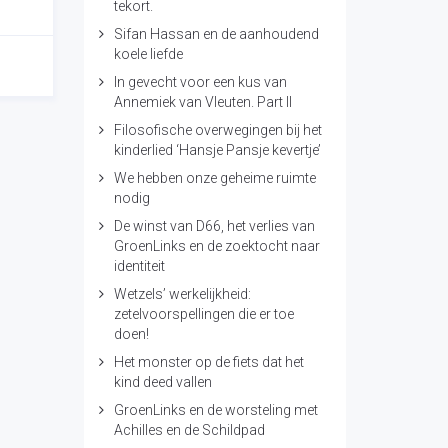
tekort.
Sifan Hassan en de aanhoudend
koele liefde
In gevecht voor een kus van
Annemiek van Vleuten. Part II
Filosofische overwegingen bij het
kinderlied ‘Hansje Pansje kevertje’
We hebben onze geheime ruimte
nodig
De winst van D66, het verlies van
GroenLinks en de zoektocht naar
identiteit
Wetzels’ werkelijkheid:
zetelvoorspellingen die er toe
doen!
Het monster op de fiets dat het
kind deed vallen
GroenLinks en de worsteling met
Achilles en de Schildpad