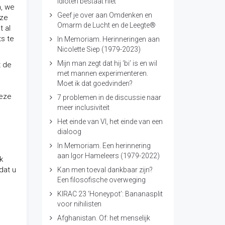
idioten bestaat niet
m, we
Geef je over aan Omdenken en
nze
Omarm de Lucht en de Leegte®
t al
ts te
In Memoriam. Herinneringen aan
Nicolette Siep (1979-2023)
Mijn man zegt dat hij ‘bi’ is en wil
t de
met mannen experimenteren.
Moet ik dat goedvinden?
deze
7 problemen in de discussie naar
meer inclusiviteit
Het einde van VI, het einde van een
dialoog
In Memoriam. Een herinnering
aan Igor Hameleers (1979-2022)
k
dat u
Kan men toeval dankbaar zijn?
Een filosofische overweging
KIRAC 23 ‘Honeypot’: Bananasplit
voor nihilisten
Afghanistan. Of: het menselijk