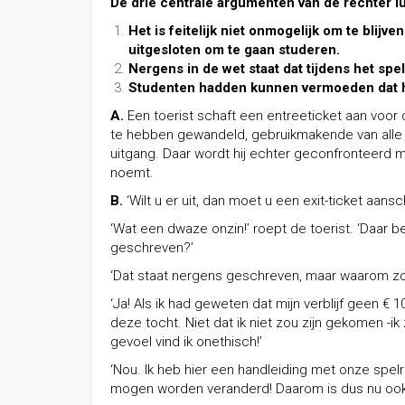
De drie centrale argumenten van de rechter l
Het is feitelijk niet onmogelijk om te blij
uitgesloten om te gaan studeren.
Nergens in de wet staat dat tijdens het sp
Studenten hadden kunnen vermoeden dat hu
A.
Een toerist schaft een entreeticket aan voor 
te hebben gewandeld, gebruikmakende van alle fac
uitgang. Daar wordt hij echter geconfronteerd 
noemt.
B.
‘Wilt u er uit, dan moet u een exit-ticket aans
‘Wat een dwaze onzin!’ roept de toerist. ‘Daar 
geschreven?’
‘Dat staat nergens geschreven, maar waarom z
‘Ja! Als ik had geweten dat mijn verblijf geen € 
deze tocht. Niet dat ik niet zou zijn gekomen -
gevoel vind ik onethisch!’
‘Nou. Ik heb hier een handleiding met onze spelr
mogen worden veranderd! Daarom is dus nu ook 