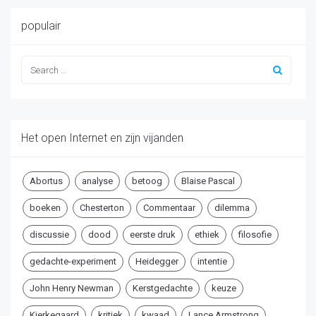
populair
Het open Internet en zijn vijanden
Abortus
analyse
betoog
Blaise Pascal
boeken
Chesterton
Commentaar
dilemma
discussie
dood
eerste druk
ethiek
filosofie
gedachte-experiment
Heidegger
intentie
John Henry Newman
Kerstgedachte
keuze
Kierkegaard
kritiek
kwaad
Lance Armstrong