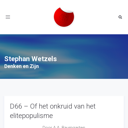
Toggle
navigation
Stephan Wetzels
Denken en Zijn
D66 – Of het onkruid van het
elitepopulisme
Door A.A. Baumgarten