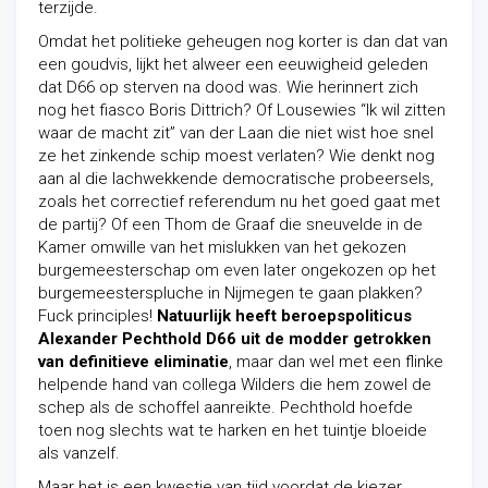
terzijde.
Omdat het politieke geheugen nog korter is dan dat van
een goudvis, lijkt het alweer een eeuwigheid geleden
dat D66 op sterven na dood was. Wie herinnert zich
nog het fiasco Boris Dittrich? Of Lousewies “Ik wil zitten
waar de macht zit” van der Laan die niet wist hoe snel
ze het zinkende schip moest verlaten? Wie denkt nog
aan al die lachwekkende democratische probeersels,
zoals het correctief referendum nu het goed gaat met
de partij? Of een Thom de Graaf die sneuvelde in de
Kamer omwille van het mislukken van het gekozen
burgemeesterschap om even later ongekozen op het
burgemeesterspluche in Nijmegen te gaan plakken?
Fuck principles!
Natuurlijk heeft beroepspoliticus
Alexander Pechthold D66 uit de modder getrokken
van definitieve eliminatie
, maar dan wel met een flinke
helpende hand van collega Wilders die hem zowel de
schep als de schoffel aanreikte. Pechthold hoefde
toen nog slechts wat te harken en het tuintje bloeide
als vanzelf.
Maar het is een kwestie van tijd voordat de kiezer