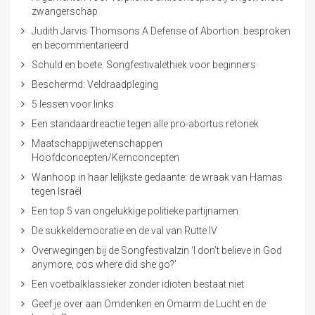
zwangerschap
Judith Jarvis Thomsons A Defense of Abortion: besproken
en becommentarieerd
Schuld en boete. Songfestivalethiek voor beginners
Beschermd: Veldraadpleging
5 lessen voor links
Een standaardreactie tegen alle pro-abortus retoriek
Maatschappijwetenschappen
Hoofdconcepten/Kernconcepten
Wanhoop in haar lelijkste gedaante: de wraak van Hamas
tegen Israël
Een top 5 van ongelukkige politieke partijnamen
De sukkeldemocratie en de val van Rutte IV
Overwegingen bij de Songfestivalzin ‘I don’t believe in God
anymore, cos where did she go?’
Een voetbalklassieker zonder idioten bestaat niet
Geef je over aan Omdenken en Omarm de Lucht en de