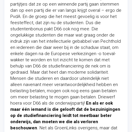
partijtjes dat ze op een winnende partij gaan stemmen
dan op een partij die er van langs krijgt overal – ergo de
PvdA. En de groep die het meest gevoelig is voor het
feesteffect, dat zijn nu de studenten. Dus die
studentenbonus pakt D66 ook nog mee. Die
ongelukkige studenten die maar wat graag onder de
indruk zijn van het intellectuele gebabbel van Pechthold
en iedereen die daar weer bij in de schaduw staat, om
enkele dagen na de Europese verkiezingen -o toeval-
wakker te worden en tot inzicht te komen dat met
behulp van D66 de studiefinanciering de nek om is
gedraaid. Maar dat heet dan moderne solidariteit.
Mensen die studeren en daardoor uiteindelijk niet
alleen navenant meer verantwoordelijkheid hebben en
belasting betalen, mogen ook nog eens gaan betalen
om meer belasting te mogen gaan betalen. Driewerf
hoera voor D66 als de onderwijspartij!
En als er ook
maar één iemand is die gelooft dat de bezuinigingen
op de studiefinanciering leidt tot meetbaar beter
onderwijs, dan moeten we die als verloren
beschouwen
. Net als GroenLinks overigens, maar dat