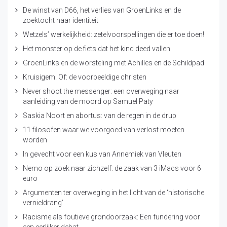
De winst van D66, het verlies van GroenLinks en de
zoektocht naar identiteit
Wetzels’ werkelijkheid: zetelvoorspellingen die er toe doen!
Het monster op de fiets dat het kind deed vallen
GroenLinks en de worsteling met Achilles en de Schildpad
Kruisigem. Of: de voorbeeldige christen
Never shoot the messenger: een overweging naar
aanleiding van de moord op Samuel Paty
Saskia Noort en abortus: van de regen in de drup
11 filosofen waar we voorgoed van verlost moeten
worden
In gevecht voor een kus van Annemiek van Vleuten
Nemo op zoek naar zichzelf: de zaak van 3 iMacs voor 6
euro
Argumenten ter overweging in het licht van de ‘historische
vernieldrang’
Racisme als foutieve grondoorzaak: Een fundering voor