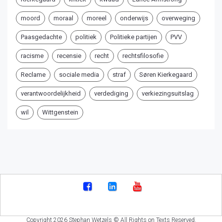
moord
moraal
moreel
onderwijs
overweging
Paasgedachte
politiek
Politieke partijen
PVV
racisme
recensie
recht
rechtsfilosofie
Reclame
sociale media
straf
Søren Kierkegaard
verantwoordelijkheid
verdediging
verkiezingsuitslag
wil
Wittgenstein
Copyright 2026 Stephan Wetzels © All Rights on Texts Reserved.