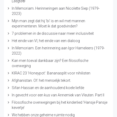
Leegte®
In Memoriam. Herinneringen aan Nicolette Siep (1979-
2023)
Mijn man zegt dat hij ‘bi’ is en wil met mannen
experimenteren. Moet ik dat goedvinden?
7 problemen in de discussie naar meer inclusiviteit
Het einde van VI, het einde van een dialoog
In Memoriam. Een herinnering aan Igor Hameleers (1979-
2022)
Kan men toeval dankbaar zijn? Een filosofische
overweging
KIRAC 23 ‘Honeypot’: Bananasplit voor nihilisten
Afghanistan. Of: het menselijk tekort.
Sifan Hassan en de aanhoudend koele liefde
In gevecht voor een kus van Annemiek van Vleuten. Part II
Filosofische overwegingen bij het kinderlied ‘Hansje Pansje
kevertje’
We hebben onze geheime ruimte nodig