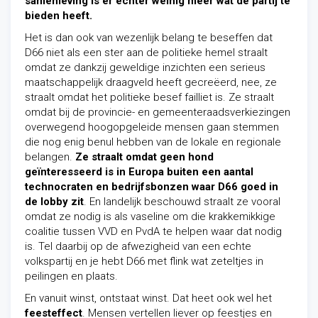
samenleving is er echter weinig meer wat de partij te
bieden heeft.
Het is dan ook van wezenlijk belang te beseffen dat
D66 niet als een ster aan de politieke hemel straalt
omdat ze dankzij geweldige inzichten een serieus
maatschappelijk draagveld heeft gecreëerd, nee, ze
straalt omdat het politieke besef failliet is. Ze straalt
omdat bij de provincie- en gemeenteraadsverkiezingen
overwegend hoogopgeleide mensen gaan stemmen
die nog enig benul hebben van de lokale en regionale
belangen.
Ze straalt omdat geen hond
geïnteresseerd is in Europa buiten een aantal
technocraten en bedrijfsbonzen waar D66 goed in
de lobby zit
. En landelijk beschouwd straalt ze vooral
omdat ze nodig is als vaseline om die krakkemikkige
coalitie tussen VVD en PvdA te helpen waar dat nodig
is. Tel daarbij op de afwezigheid van een echte
volkspartij en je hebt D66 met flink wat zeteltjes in
peilingen en plaats.
En vanuit winst, ontstaat winst. Dat heet ook wel het
feesteffect
. Mensen vertellen liever op feestjes en