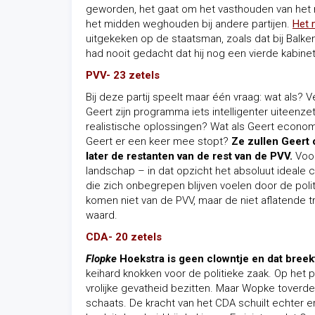
geworden, het gaat om het vasthouden van het
het midden weghouden bij andere partijen.
Het 
uitgekeken op de staatsman, zoals dat bij Balkenen
had nooit gedacht dat hij nog een vierde kabine
PVV- 23 zetels
Bij deze partij speelt maar één vraag: wat als? 
Geert zijn programma iets intelligenter uiteenz
realistische oplossingen? Wat als Geert economi
Geert er een keer mee stopt?
Ze zullen Geert 
later de restanten van de rest van de PVV.
Voor
landschap – in dat opzicht het absoluut ideale 
die zich onbegrepen blijven voelen door de poli
komen niet van de PVV, maar de niet aflatende 
waard.
CDA- 20 zetels
Flopke
Hoekstra is geen clowntje en dat bree
keihard knokken voor de politieke zaak. Op het p
vrolijke gevatheid bezitten. Maar Wopke toverde 
schaats. De kracht van het CDA schuilt echter eri