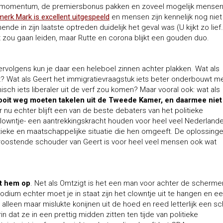
 momentum, de premiersbonus pakken en zoveel mogelijk mensen 
merk Mark is excellent uitgespeeld
en mensen zijn kennelijk nog niet
de in zijn laatste optreden duidelijk het geval was (U kijkt zo lief…
t zou gaan leiden, maar Rutte en corona blijkt een gouden duo.
Vervolgens kun je daar een heleboel zinnen achter plakken. Wat als
et? Wat als Geert het immigratievraagstuk iets beter onderbouwt m
sch iets liberaler uit de verf zou komen? Maar vooral ook: wat als
ooit weg moeten takelen uit de Tweede Kamer, en daarmee niet
 nu echter blijft een van de beste debaters van het politieke
clowntje- een aantrekkingskracht houden voor heel veel Nederland
tieke en maatschappelijke situatie die hen omgeeft. De oplossing
troostende schouder van Geert is voor heel veel mensen ook wat
kt hem op
. Net als Omtzigt is het een man voor achter de scherme
odium echter moet je in staat zijn het clowntje uit te hangen en e
alleen maar mislukte konijnen uit de hoed en reed letterlijk een s
n dat ze in een prettig midden zitten ten tijde van politieke