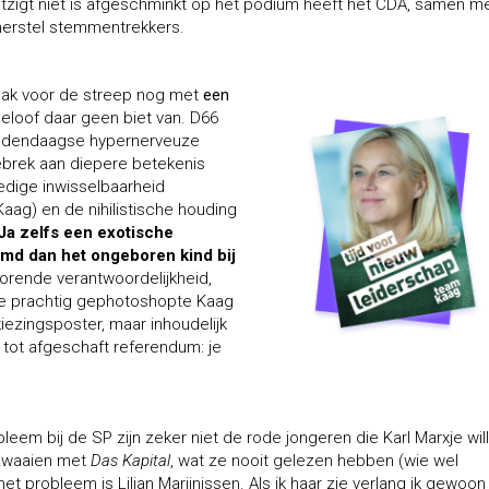
Omtzigt niet is afgeschminkt op het podium heeft het CDA, samen m
herstel stemmentrekkers.
lak voor de streep nog met
een
geloof daar geen biet van. D66
 hedendaagse hypernerveuze
brek aan diepere betekenis
ledige inwisselbaarheid
aag) en de nihilistische houding
Ja zelfs een exotische
md dan het ongeboren kind bij
horende verantwoordelijkheid,
 de prachtig gephotoshopte Kaag
kiezingsposter, maar inhoudelijk
 tot afgeschaft referendum: je
leem bij de SP zijn zeker niet de rode jongeren die Karl Marxje wil
 zwaaien met
Das Kapital
, wat ze nooit gelezen hebben (wie wel
het probleem is Lilian Marijnissen. Als ik haar zie verlang ik gewoo