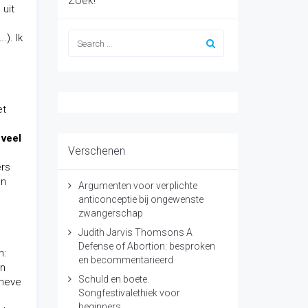
Zoek!
uit
.). Ik
et
 veel
Verschenen
ers
en
Argumenten voor verplichte
anticonceptie bij ongewenste
zwangerschap
Judith Jarvis Thomsons A
Defense of Abortion: besproken
n:
en becommentarieerd
en
Schuld en boete.
cheve
Songfestivalethiek voor
beginners