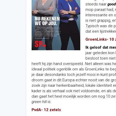
steeds naar
good
mop paraat had, 
interessante en o
is niet grappig, 
Typisch was de p
dat een lijstrek
GroenLinks- 10 
Ik geloof dat m
jaar geleden kon h
besloot toen niet
heeft hij zijn hand overspeeld. Niet alleen was 
ideaal politiek ogenblik om als GroenLinks te be
je daar desondanks toch jezelf mooi in kunt prof
droom gaat in dit Europa echter nooit van de
zoek zijn naar herkenbaarheid, lokale identiteit 
kader is als verhaal ook niet voldoende, en als d
dan gaat het heel moeilijk worden om nog 10 zet
green hill
is.
PvdA- 12 zetels