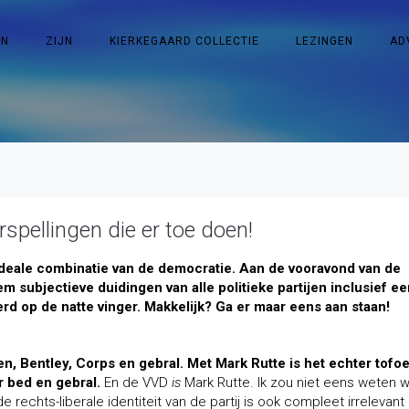
EN
ZIJN
KIERKEGAARD COLLECTIE
LEZINGEN
AD
rspellingen die er toe doen!
 ideale combinatie van de democratie. Aan de vooravond van de
m subjectieve duidingen van alle politieke partijen inclusief ee
erd op de natte vinger. Makkelijk? Ga er maar eens aan staan!
, Bentley, Corps en gebral. Met Mark Rutte is het echter tofoe
r bed en gebral.
En de VVD
is
Mark Rutte. Ik zou niet eens weten w
rechts-liberale identiteit van de partij is ook compleet irrelevant