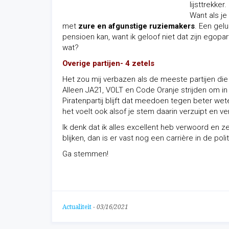
lijsttrekke
Want als je
met
zure en afgunstige ruziemakers
. Een gelu
pensioen kan, want ik geloof niet dat zijn egopa
wat?
Overige partijen- 4 zetels
Het zou mij verbazen als de meeste partijen d
Alleen JA21, VOLT en Code Oranje strijden om in 
Piratenpartij blijft dat meedoen tegen beter we
het voelt ook alsof je stem daarin verzuipt en ver
Ik denk dat ik alles excellent heb verwoord en z
blijken, dan is er vast nog een carrière in de pol
Ga stemmen!
Actualiteit
-
03/16/2021