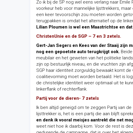
Zo ik bij de SP nog wel eens verlang naar Emile 
voorkeur heb voor mannelijke lijsttrekkers, maar
een keer tevoorschijn zou moeten worden getov
terugpakken is omdat het alternatief op de linke
Lilian Ploumen is wel een Maastrichtse en dat 
ChristenUnie en de SGP – 7 en 3 zetels.
Gert-Jan Segers en Kees van der Staaij zijn ma
nog een gepoetste auto terugkrijgt ook.
Beide 
meubilair en het geweten van het politieke land
zijn op bestuurlijk niveau, en die vruchten zijn
SGP haar identiteit zorgvuldig bewaakt komt de 
coalitievorming moet worden betaald. Het is lo
de christelijke identiteit weer optimaal uit te k
linkerflank of rechterflank.
Partij voor de dieren- 7 zetels
Ik ben altijd geneigd om te zeggen Partij
van
de D
lijsttrekker is, het is een partij die aan blijft spr
en denk ik vooral meisjes aantrekt die net m
weet niet hoe ik daarbij kom. Voor de rest is de
gedurende de campagne, dat is over het algeme