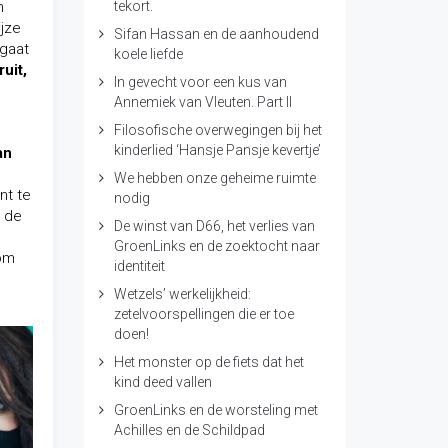
n
tekort.
ijze
Sifan Hassan en de aanhoudend
 gaat
koele liefde
uit,
In gevecht voor een kus van
Annemiek van Vleuten. Part II
Filosofische overwegingen bij het
kinderlied ‘Hansje Pansje kevertje’
an
We hebben onze geheime ruimte
nt te
nodig
r de
De winst van D66, het verlies van
GroenLinks en de zoektocht naar
 om
identiteit
Wetzels’ werkelijkheid:
zetelvoorspellingen die er toe
doen!
Het monster op de fiets dat het
kind deed vallen
GroenLinks en de worsteling met
Achilles en de Schildpad