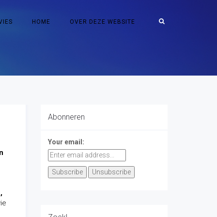
VIES
HOME
OVER DEZE WEBSITE
Abonneren
Your email:
n
,
ie