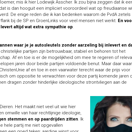
Roemer, mis ik hier Lodewijk Asscher. Ik zou bijna zeggen dat ik ee
 dat is dan hooguit een impliciet vooroordeel wat op freudiaanse w
erd. De enige reden die ik kan bedenken waarom de PvdA zetels
rflank bij de SP en GroenLinks voor veel mensen niet werkt.
En voor
levert altijd wat extra sympathie op
.
nnen waar je je autosleutels zonder aarzeling bij inlevert en d
christelijke partijen zijn betrouwbaar, stabiel en behoren tot het
schap. Af en toe is er de mogelijkheid om mee te regeren of releva
 afgelopen jaren door beide partijen voldoende benut. Maar daar waa
ChristenUnie af en toe in een vaarwater terecht waar de prijs voor
gisch om oppositie te verwachten voor deze partij komende jaren
unnen dragen zonder hinderlijke ideologische strontvliegen aan de
ieren. Het maakt niet veel uit wie hier
eken omwille van haar rechtlijnige ideologie,
ogen stemmen en op paardrijden zitten
. Ik
ze hele partij me niet opgevallen
en een goed teken: aardige winst voor