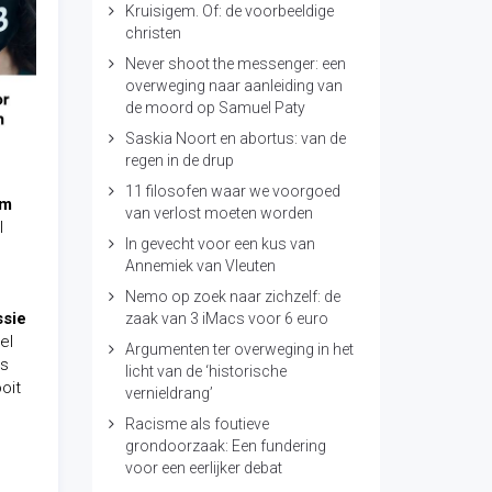
Kruisigem. Of: de voorbeeldige
christen
Never shoot the messenger: een
overweging naar aanleiding van
de moord op Samuel Paty
Saskia Noort en abortus: van de
regen in de drup
11 filosofen waar we voorgoed
om
van verlost moeten worden
l
In gevecht voor een kus van
Annemiek van Vleuten
Nemo op zoek naar zichzelf: de
sie
zaak van 3 iMacs voor 6 euro
el
Argumenten ter overweging in het
is
licht van de ‘historische
oit
vernieldrang’
Racisme als foutieve
grondoorzaak: Een fundering
voor een eerlijker debat