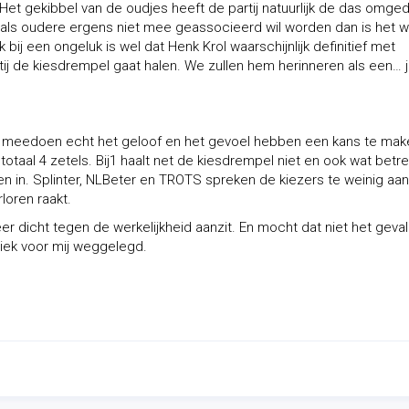
r. Het gekibbel van de oudjes heeft de partij natuurlijk de das omge
 als oudere ergens niet mee geassocieerd wil worden dan is het w
k bij een ongeluk is wel dat Henk Krol waarschijnlijk definitief met
rtij de kiesdrempel gaat halen. We zullen hem herinneren als een… j
ie meedoen echt het geloof en het gevoel hebben een kans te mak
totaal 4 zetels. Bij1 haalt net de kiesdrempel niet en ook wat betre
ten in. Splinter, NLBeter en TROTS spreken de kiezers te weinig aa
loren raakt.
eer dicht tegen de werkelijkheid aanzit. En mocht dat niet het geval
itiek voor mij weggelegd.