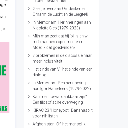
idioten bestaat niet
nige
Geef je over aan Omdenken en
Omarm de Lucht en de Leegte®
ian
.
In Memoriam. Herinneringen aan
Nicolette Siep (1979-2023)
 je
Mijn man zegt dat hij ‘bi’ is en wil
met mannen experimenteren.
Moet ik dat goedvinden?
7 problemen in de discussie naar
meer inclusiviteit
Het einde van VI, het einde van een
dialoog
In Memoriam. Een herinnering
aan Igor Hameleers (1979-2022)
Kan men toeval dankbaar zijn?
Een filosofische overweging
KIRAC 23 ‘Honeypot’: Bananasplit
voor nihilisten
Afghanistan. Of: het menselijk