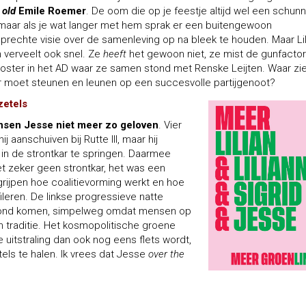
 old
Emile Roemer
. De oom die op je feestje altijd wel een schun
maar als je wat langer met hem sprak er een buitengewoon
prechte visie over de samenleving op na bleek te houden. Maar Lil
en verveelt ook snel. Ze
heeft
het gewoon niet, ze mist de gunfactor
oster in het AD waar ze samen stond met Renske Leijten. Waar zie
ker moet steunen en leunen op een succesvolle partijgenoot?
zetels
ensen Jesse niet meer zo geloven
. Vier
ij aanschuiven bij Rutte III, maar hij
 in de strontkar te springen. Daarmee
het zeker geen strontkar, het was een
grijpen hoe coalitievorming werkt en hoe
ileren. De linkse progressieve natte
 grond komen, simpelweg omdat mensen op
en traditie. Het kosmopolitische groene
e uitstraling dan ook nog eens flets wordt,
els te halen. Ik vrees dat Jesse
over the