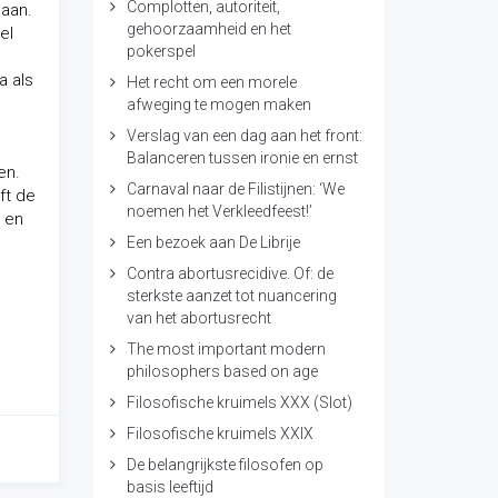
Complotten, autoriteit,
daan.
gehoorzaamheid en het
el
pokerspel
a als
Het recht om een morele
afweging te mogen maken
Verslag van een dag aan het front:
Balanceren tussen ironie en ernst
en.
Carnaval naar de Filistijnen: ‘We
ft de
noemen het Verkleedfeest!’
n en
Een bezoek aan De Librije
Contra abortusrecidive. Of: de
sterkste aanzet tot nuancering
van het abortusrecht
The most important modern
philosophers based on age
Filosofische kruimels XXX (Slot)
Filosofische kruimels XXIX
De belangrijkste filosofen op
basis leeftijd