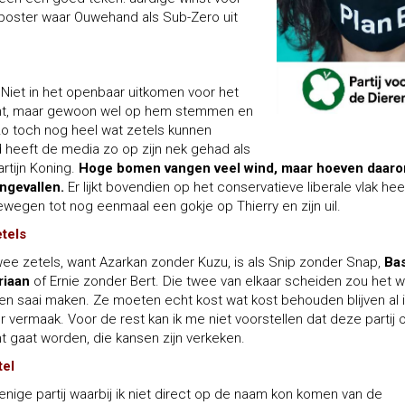
gsposter waar Ouwehand als Sub-Zero uit
 Niet in het openbaar uitkomen voor het
ruimt, maar gewoon wel op hem stemmen en
zo toch nog heel wat zetels kunnen
d heeft de media zo op zijn nek gehad als
rtijn Koning.
Hoge bomen vangen veel wind, maar hoeven daar
ngevallen.
Er lijkt bovendien op het conservatieve liberale vlak hee
ewegen tot nog eenmaal een gokje op Thierry en zijn uil.
tels
wee zetels, want Azarkan zonder Kuzu, is als Snip zonder Snap,
Bas
riaan
of Ernie zonder Bert. Die twee van elkaar scheiden zou het w
 en saai maken. Ze moeten echt kost wat kost behouden blijven al 
r vermaak. Voor de rest kan ik me niet voorstellen dat deze partij o
t gaat worden, die kansen zijn verkeken.
tel
enige partij waarbij ik niet direct op de naam kon komen van de