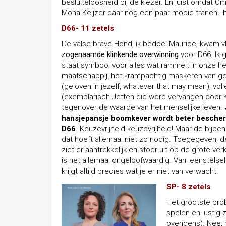
besluiteloosheid bij de kiezer. En juist omdat 
Mona Keijzer daar nog een paar mooie tranen-, 
D66- 11 zetels
De
valse
brave Hond, ik bedoel Maurice, kwam v
zogenaamde klinkende overwinning
voor D66. Ik 
staat symbool voor alles wat rammelt in onze
maatschappij: het krampachtig maskeren van ge
(geloven in jezelf, whatever that may mean), vol
(exemplarisch Jetten die werd vervangen door K
tegenover de waarde van het menselijke leven.
hansjepansje boomkever wordt beter bescher
D66
. Keuzevrijheid keuzevrijheid! Maar de bijbe
dat hoeft allemaal niet zo nodig. Toegegeven,
ziet er aantrekkelijk en stoer uit op de grote ver
is het allemaal ongeloofwaardig. Van leenstelsel
krijgt altijd precies wat je er niet van verwacht.
SP- 8 zetels
Het grootste prob
spelen en lustig
overigens). Nee, 