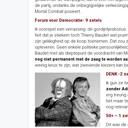
de partij, ondanks de onbegrijpelijke verkiezin
Mortal Combat poseert..
Forum voor Democratie- 9 zetels
Ik voorspel een verrassing: de gordijntjesbonus.
feit dat je stiekem toch Thierry Baudet wel p
zijn gekkigheid op de koop toenemen. Dat zou 
opleveren. Geen enkele politieke persoonlijkhei
Baudet met als dieptepunt de voordracht van Ma
nog niet permanent met de zaag te worden aa
weinig keus te zijn, wat zwevende kiezers kan b
DENK -2 ze
Ik gun ze t
zonder Ad
erg treurig
het maar te
nog relevan
50+ – 1 ze
Dit was de 