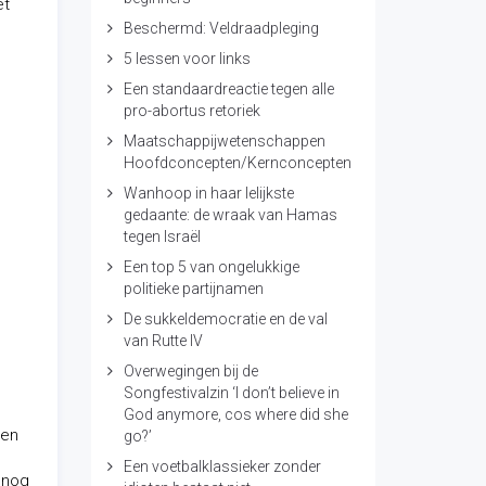
et
Beschermd: Veldraadpleging
5 lessen voor links
Een standaardreactie tegen alle
pro-abortus retoriek
Maatschappijwetenschappen
Hoofdconcepten/Kernconcepten
Wanhoop in haar lelijkste
gedaante: de wraak van Hamas
tegen Israël
Een top 5 van ongelukkige
politieke partijnamen
De sukkeldemocratie en de val
van Rutte IV
Overwegingen bij de
Songfestivalzin ‘I don’t believe in
God anymore, cos where did she
len
go?’
Een voetbalklassieker zonder
n nog