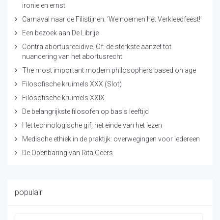
ironie en ernst
Carnaval naar de Filistijnen: ‘We noemen het Verkleedfeest!’
Een bezoek aan De Librije
Contra abortusrecidive. Of: de sterkste aanzet tot
nuancering van het abortusrecht
The most important modern philosophers based on age
Filosofische kruimels XXX (Slot)
Filosofische kruimels XXIX
De belangrijkste filosofen op basis leeftijd
Het technologische gif, het einde van het lezen
Medische ethiek in de praktijk: overwegingen voor iedereen
De Openbaring van Rita Geers
populair