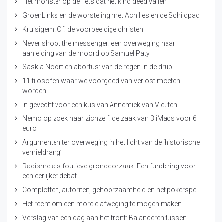
Het monster op de fiets dat het kind deed vallen
GroenLinks en de worsteling met Achilles en de Schildpad
Kruisigem. Of: de voorbeeldige christen
Never shoot the messenger: een overweging naar
aanleiding van de moord op Samuel Paty
Saskia Noort en abortus: van de regen in de drup
11 filosofen waar we voorgoed van verlost moeten
worden
In gevecht voor een kus van Annemiek van Vleuten
Nemo op zoek naar zichzelf: de zaak van 3 iMacs voor 6
euro
Argumenten ter overweging in het licht van de ‘historische
vernieldrang’
Racisme als foutieve grondoorzaak: Een fundering voor
een eerlijker debat
Complotten, autoriteit, gehoorzaamheid en het pokerspel
Het recht om een morele afweging te mogen maken
Verslag van een dag aan het front: Balanceren tussen