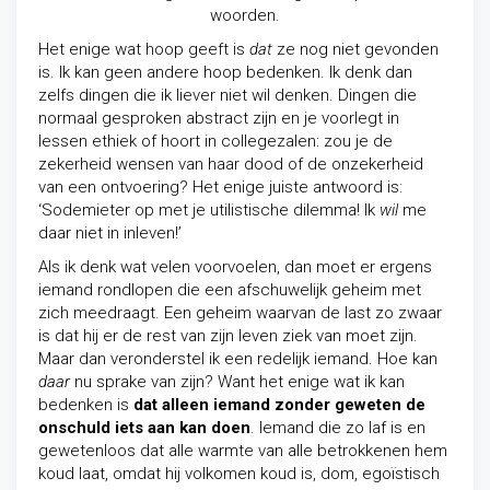
woorden.
Het enige wat hoop geeft is
dat
ze nog niet gevonden
is. Ik kan geen andere hoop bedenken. Ik denk dan
zelfs dingen die ik liever niet wil denken. Dingen die
normaal gesproken abstract zijn en je voorlegt in
lessen ethiek of hoort in collegezalen: zou je de
zekerheid wensen van haar dood of de onzekerheid
van een ontvoering? Het enige juiste antwoord is:
‘Sodemieter op met je utilistische dilemma! Ik
wil
me
daar niet in inleven!’
Als ik denk wat velen voorvoelen, dan moet er ergens
iemand rondlopen die een afschuwelijk geheim met
zich meedraagt. Een geheim waarvan de last zo zwaar
is dat hij er de rest van zijn leven ziek van moet zijn.
Maar dan veronderstel ik een redelijk iemand. Hoe kan
daar
nu sprake van zijn? Want het enige wat ik kan
bedenken is
dat alleen iemand zonder geweten de
onschuld iets aan kan doen
. Iemand die zo laf is en
gewetenloos dat alle warmte van alle betrokkenen hem
koud laat, omdat hij volkomen koud is, dom, egoïstisch