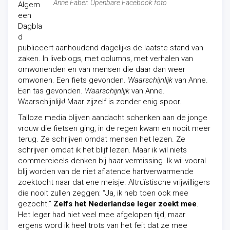
Anne Faber. Openbare Facebook foto
Algem
een
Dagbla
d
publiceert aanhoudend dagelijks de laatste stand van
zaken. In liveblogs, met columns, met verhalen van
omwonenden en van mensen die daar dan weer
omwonen. Een fiets gevonden.
Waarschijnlijk
van Anne.
Een tas
gevonden.
Waarschijnlijk
van Anne.
Waarschijnlijk! Maar zijzelf is zonder enig spoor.
Talloze media blijven aandacht schenken aan de jonge
vrouw die fietsen ging, in de regen kwam en nooit meer
terug. Ze schrijven omdat mensen het lezen. Ze
schrijven omdat ik het blijf lezen. Maar ik wil niets
commercieels denken bij haar vermissing. Ik wil vooral
blij worden van de niet aflatende hartverwarmende
zoektocht naar dat ene meisje. Altruïstische vrijwilligers
die nooit zullen zeggen: “Ja, ik heb toen ook mee
gezocht!”
Zelfs het Nederlandse leger zoekt mee
.
Het leger had niet veel mee afgelopen tijd, maar
ergens word ik heel trots van het feit dat ze mee