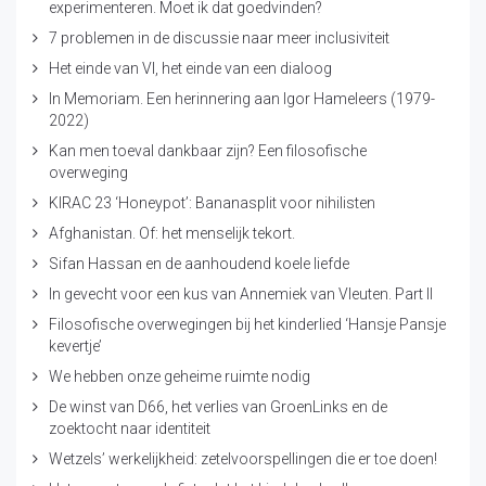
experimenteren. Moet ik dat goedvinden?
7 problemen in de discussie naar meer inclusiviteit
Het einde van VI, het einde van een dialoog
In Memoriam. Een herinnering aan Igor Hameleers (1979-
2022)
Kan men toeval dankbaar zijn? Een filosofische
overweging
KIRAC 23 ‘Honeypot’: Bananasplit voor nihilisten
Afghanistan. Of: het menselijk tekort.
Sifan Hassan en de aanhoudend koele liefde
In gevecht voor een kus van Annemiek van Vleuten. Part II
Filosofische overwegingen bij het kinderlied ‘Hansje Pansje
kevertje’
We hebben onze geheime ruimte nodig
De winst van D66, het verlies van GroenLinks en de
zoektocht naar identiteit
Wetzels’ werkelijkheid: zetelvoorspellingen die er toe doen!