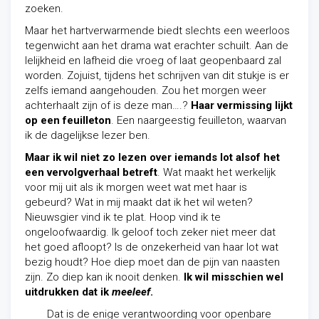
zoeken.
Maar het hartverwarmende biedt slechts een weerloos
tegenwicht aan het drama wat erachter schuilt. Aan de
lelijkheid en lafheid die vroeg of laat geopenbaard zal
worden. Zojuist, tijdens het schrijven van dit stukje is er
zelfs iemand aangehouden. Zou het morgen weer
achterhaalt zijn of is deze man….?
Haar vermissing lijkt
op een feuilleton
. Een naargeestig feuilleton, waarvan
ik de dagelijkse lezer ben.
Maar ik wil niet zo lezen over iemands lot alsof het
een vervolgverhaal betreft
. Wat maakt het werkelijk
voor mij uit als ik morgen weet wat met haar is
gebeurd? Wat in mij maakt dat ik het wil weten?
Nieuwsgier vind ik te plat. Hoop vind ik te
ongeloofwaardig. Ik geloof toch zeker niet meer dat
het goed afloopt? Is de onzekerheid van haar lot wat
bezig houdt? Hoe diep moet dan de pijn van naasten
zijn. Zo diep kan ik nooit denken.
Ik wil misschien wel
uitdrukken dat ik
meeleef
.
Dat is de enige verantwoording voor openbare