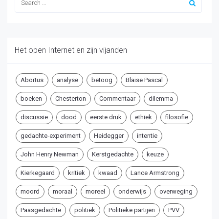
Het open Internet en zijn vijanden
Abortus
analyse
betoog
Blaise Pascal
boeken
Chesterton
Commentaar
dilemma
discussie
dood
eerste druk
ethiek
filosofie
gedachte-experiment
Heidegger
intentie
John Henry Newman
Kerstgedachte
keuze
Kierkegaard
kritiek
kwaad
Lance Armstrong
moord
moraal
moreel
onderwijs
overweging
Paasgedachte
politiek
Politieke partijen
PVV