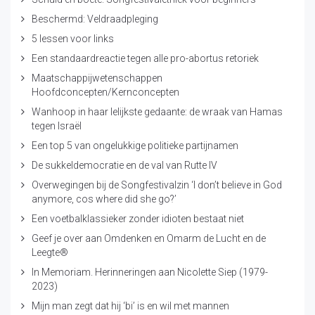
Beschermd: Veldraadpleging
5 lessen voor links
Een standaardreactie tegen alle pro-abortus retoriek
Maatschappijwetenschappen
Hoofdconcepten/Kernconcepten
Wanhoop in haar lelijkste gedaante: de wraak van Hamas
tegen Israël
Een top 5 van ongelukkige politieke partijnamen
De sukkeldemocratie en de val van Rutte IV
Overwegingen bij de Songfestivalzin ‘I don’t believe in God
anymore, cos where did she go?’
Een voetbalklassieker zonder idioten bestaat niet
Geef je over aan Omdenken en Omarm de Lucht en de
Leegte®
In Memoriam. Herinneringen aan Nicolette Siep (1979-
2023)
Mijn man zegt dat hij ‘bi’ is en wil met mannen