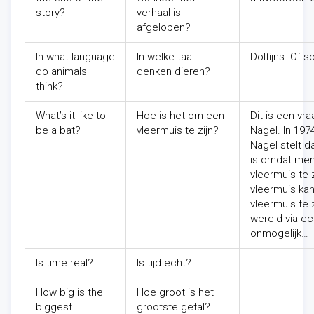
story?
verhaal is
afgelopen?
In what language
In welke taal
Dolfijns. Of 
do animals
denken dieren?
think?
What’s it like to
Hoe is het om een
Dit is een v
be a bat?
vleermuis te zijn?
Nagel. In 1974
Nagel stelt d
is omdat men 
vleermuis te 
vleermuis ka
vleermuis te
wereld via ec
onmogelijk…
Is time real?
Is tijd echt?
How big is the
Hoe groot is het
biggest
grootste getal?