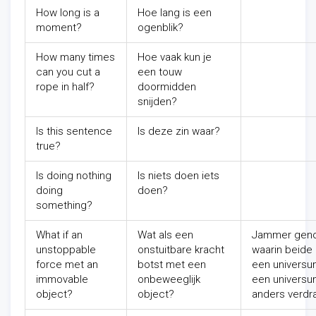
How long is a
Hoe lang is een
moment?
ogenblik?
How many times
Hoe vaak kun je
can you cut a
een touw
rope in half?
doormidden
snijden?
Is this sentence
Is deze zin waar?
true?
Is doing nothing
Is niets doen iets
doing
doen?
something?
What if an
Wat als een
Jammer geno
unstoppable
onstuitbare kracht
waarin beide 
force met an
botst met een
een universum
immovable
onbeweeglijk
een universu
object?
object?
anders verdra