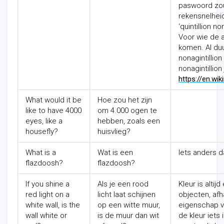
paswoord zou 
rekensnelheid
‘quintillion no
Voor wie de a
komen. Al duur
nonagintillion
nonagintillion
https://en.w
What would it be
Hoe zou het zijn
like to have 4000
om 4.000 ogen te
eyes, like a
hebben, zoals een
housefly?
huisvlieg?
What is a
Wat is een
Iets anders d
flazdoosh?
flazdoosh?
If you shine a
Als je een rood
Kleur is alti
red light on a
licht laat schijnen
objecten, afha
white wall, is the
op een witte muur,
eigenschap va
wall white or
is de muur dan wit
de kleur iet