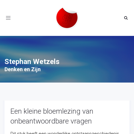
Toggle
navigation
Stephan Wetzels
Denken en Zijn
Een kleine bloemlezing van
onbeantwoordbare vragen
Dit stuk heeft een wonderlijke ontstaansgeschiedenis.