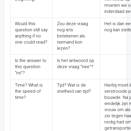
moeten we op
inderdaad ee
Would this
Zou deze vraag
Het is dan ee
question still say
nog iets
nog kan stell
anything if no
betekenen als
one could read?
niemand kon
lezen?
Is the answer to
Is het antwoord op
this question
deze vraag “nee”?
“no”?
Time? What is
Tijd? Wat is de
Hierbij moet
the speed of
snelheid van tijd?
verstrooide p
time?
bouwde. Na ja
eindelijk zijn
vrouw om als 
zei tegen ha
nodig had om
getransportee