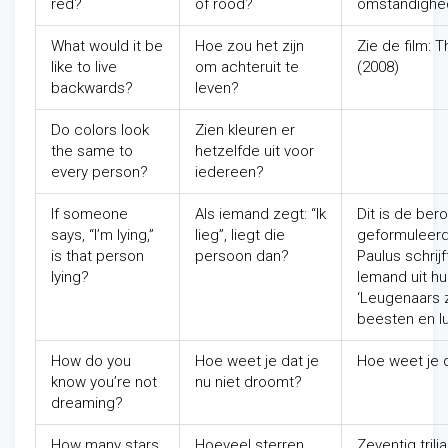
red?
of rood?
omstandighe
What would it be
Hoe zou het zijn
Zie de film: 
like to live
om achteruit te
(2008)
backwards?
leven?
Do colors look
Zien kleuren er
the same to
hetzelfde uit voor
every person?
iedereen?
If someone
Als iemand zegt: “Ik
Dit is de ber
says, “I’m lying,”
lieg”, liegt die
geformuleerd 
is that person
persoon dan?
Paulus schrijf
lying?
Iemand uit hu
‘Leugenaars z
beesten en lu
How do you
Hoe weet je dat je
Hoe weet je 
know you’re not
nu niet droomt?
dreaming?
How many stars
Hoeveel sterren
Zeventig tril