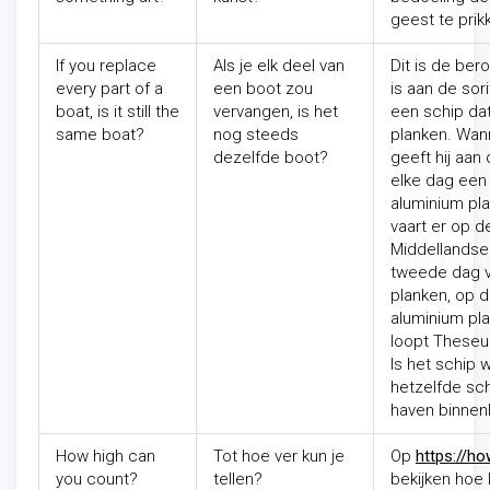
geest te prikk
If you replace
Als je elk deel van
Dit is de be
every part of a
een boot zou
is aan de sor
boat, is it still the
vervangen, is het
een schip da
same boat?
nog steeds
planken. Wann
dezelfde boot?
geeft hij aa
elke dag een
aluminium pla
vaart er op 
Middellandse
tweede dag v
planken, op 
aluminium pl
loopt Theseu
Is het schip
hetzelfde sch
haven binnen
How high can
Tot hoe ver kun je
Op
https://h
you count?
tellen?
bekijken hoe 