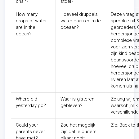
chair?
stoel?
How many
Hoeveel druppels
Deze vraag st
drops of water
water gaan er in de
sprookje uit
K
are in the
oceaan?
gebroeders G
ocean?
herdersjonge
complexe vra
voor zich vers
zijn kind bes
beantwoorden.
hoeveel drupp
herdersjonget
rivieren laat
komen als hij 
Where did
Waar is gisteren
Zolang wij o
yesterday go?
gebleven?
waarschijnlij
verschillende
Could your
Zou het mogelijk
Zie: Back to the
parents never
zijn dat je ouders
have met?
elkaar nooit