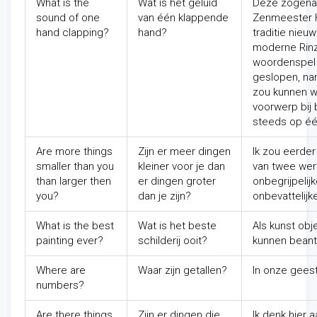
What is the
Wat is het geluid
Deze zogenaa
sound of one
van één klappende
Zenmeester Ha
hand clapping?
hand?
traditie nieu
moderne Rinza
woordenspel w
geslopen, nam
zou kunnen w
voorwerp bij 
steeds op éé
Are more things
Zijn er meer dingen
Ik zou eerder
smaller than you
kleiner voor je dan
van twee wer
than larger then
er dingen groter
onbegrijpelij
you?
dan je zijn?
onbevattelijke
What is the best
Wat is het beste
Als kunst ob
painting ever?
schilderij ooit?
kunnen bean
Where are
Waar zijn getallen?
In onze geest
numbers?
Are there things
Zijn er dingen die
Ik denk hier 