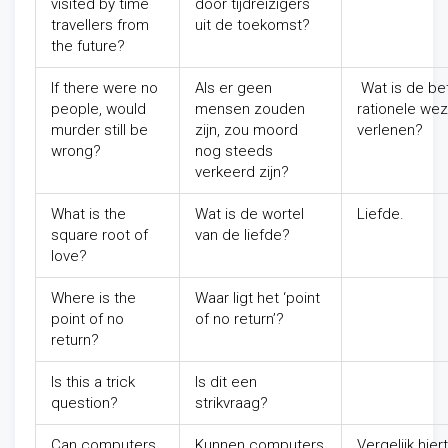
visited by time
door tijdreizigers
travellers from
uit de toekomst?
the future?
If there were no
Als er geen
Wat is de be
people, would
mensen zouden
rationele wez
murder still be
zijn, zou moord
verlenen?
wrong?
nog steeds
verkeerd zijn?
What is the
Wat is de wortel
Liefde.
square root of
van de liefde?
love?
Where is the
Waar ligt het ‘point
point of no
of no return’?
return?
Is this a trick
Is dit een
question?
strikvraag?
Can computers
Kunnen computers
Vergelijk hie