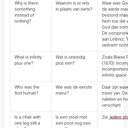
Why is there
Waarom is er iets
Waar was God
something
in plaats van niets?
de aarde maak
instead of
bestond maa
nothing?
hem toe die 
God dan soms
De oorspronk
aan Leibniz:
“
vielmehr nicht
What is infinity
Wat is oneindig
Zoals Blaise 
plus one?
plus een?
(1670):
Incomp
incomprehensi
infinite space 
Who was the
Wie was de eerste
Daar zijn waa
first human?
mens?
meer van. De
nalaten en ho
verschijnt.
Is a chair with
Is een stoel met
Zie:
iedere st
one leg still a
een poot nog een