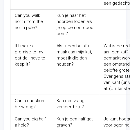
een gedachte
Can you walk
Kun je naar het
north from the
noorden lopen als
north pole?
je op de noordpool
bent?
If I make a
Als ik een belofte
Wat is de red
promise to my
maak aan mijn kat,
aan een kat? 
cat do I have to
moet ik die dan
gemaakt wordt
keep it?
houden?
een omstandi
belofte grote
Overigens sta
van Kant (uni
al. (Utilitarist
Can a question
Kan een vraag
be wrong?
verkeerd zijn?
Can you dig half
Kun je een half gat
Je kunt hoogu
a hole?
graven?
voor ogen ha