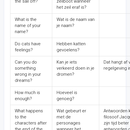
the sail off?
zeilboot wanneer
het zeil eraf is?
What is the
Wat is de naam van
name of your
je naam?
name?
Do cats have
Hebben katten
feelings?
gevoelens?
Can you do
Kan je iets
Dat hangt af 
something
verkeerd doen in je
regelgeving i
wrong in your
dromen?
dreams?
How much is
Hoeveel is
enough?
genoeg?
What happens
Wat gebeurt er
Antwoorden k
to the
met de
filosoof Jac
characters after
personages
zijn tijd bet
the end of the
wanneer het
antwoorden 