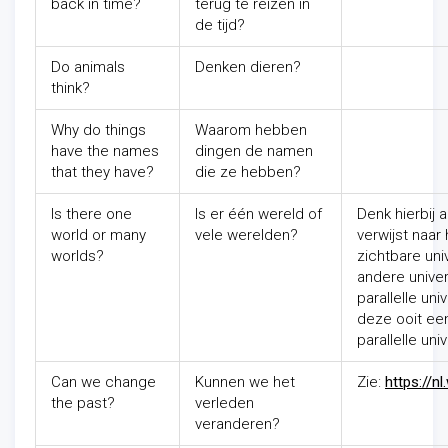
back in time?
terug te reizen in
de tijd?
Do animals
Denken dieren?
think?
Why do things
Waarom hebben
have the names
dingen de namen
that they have?
die ze hebben?
Is there one
Is er één wereld of
Denk hierbij 
world or many
vele werelden?
verwijst naar
worlds?
zichtbare uni
andere univer
parallelle un
deze ooit ee
parallelle uni
Can we change
Kunnen we het
Zie:
https://nl
the past?
verleden
veranderen?