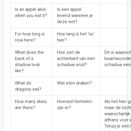
Is an apple alive
Is een appel
when you eat it?
levend wanneer je
deze eet?
For how long is
Hoe lang is het ‘nu’
now here?
hier?
What does the
Hoe ziet de
Dit is waarsch
back of a
achterkant van een
beantwoorden
shadow look
schaduw eruit?
schaduw een a
like?
What do
Wat eten draken?
dragons eat?
How many skies
Hoeveel hemelen
Als het hier 
are there?
zijn er?
maar de lucht
waarschijnlij
althans voor
Tenzij je een