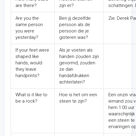
are there?
zijn er?
schattingen. 
Are you the
Ben jij dezelfde
Zie: Derek Pa
same person
persoon als de
you were
persoon die je
yesterday?
gisteren was?
If your feet were
Als je voeten als
shaped like
handen zouden zijn
hands, would
gevormd, zouden
they leave
ze dan
handprints?
handafdrukken
achterlaten?
What is it like to
Hoe is het om een
Een onzin vra
be a rock?
steen te zijn?
iemand zou v
hem 1:00 uur l
waarschijnlij
een steen te 
ervaringen 