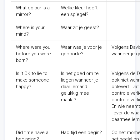
What colour is a
Welke kleur heeft
mirror?
een spiegel?
Where is your
Waar zit je geest?
mind?
Where were you
Waar was je voor je
Volgens Davi
before you were
geboorte?
wanneer je g
born?
Is it OK to lie to
Is het goed om te
Volgens de Du
make someone
liegen wanneer je
ook niet wann
happy?
daar iemand
oplevert. Dat
gelukkig mee
controle verl
maakt?
controle verl
En wie neemt 
liever de waa
daarmee iema
Did time have a
Had tijd een begin?
Op het momen
beginning?
het heelal op