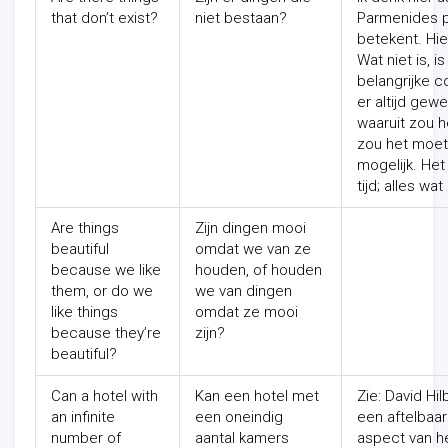
that don’t exist?
niet bestaan?
Parmenides p
betekent. Hier
Wat niet is, is
belangrijke co
er altijd gew
waaruit zou h
zou het moet
mogelijk. Het
tijd; alles wa
Are things
Zijn dingen mooi
beautiful
omdat we van ze
because we like
houden, of houden
them, or do we
we van dingen
like things
omdat ze mooi
because they’re
zijn?
beautiful?
Can a hotel with
Kan een hotel met
Zie: David Hil
an infinite
een oneindig
een aftelbaar
number of
aantal kamers
aspect van het