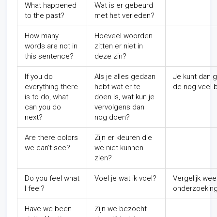
What happened
Wat is er gebeurd
to the past?
met het verleden?
How many
Hoeveel woorden
words are not in
zitten er niet in
this sentence?
deze zin?
If you do
Als je alles gedaan
Je kunt dan 
everything there
hebt wat er te
de nog veel b
is to do, what
doen is, wat kun je
can you do
vervolgens dan
next?
nog doen?
Are there colors
Zijn er kleuren die
we can’t see?
we niet kunnen
zien?
Do you feel what
Voel je wat ik voel?
Vergelijk weer
I feel?
onderzoeking
Have we been
Zijn we bezocht