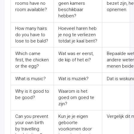
rooms have no
geen kamers
bezet zijn, h
room available?
beschikbaar
opnemen.
hebben?
How many hairs
Hoeveel haren heb
do you have to
je nog te verliezen
lose to be bald?
totdat je kaal bent?
Which came
Wat was er eerst,
Bepaalde we
first, the chicken
de kip of het ei?
andere weten
or the egg?
menen beide t
What is music?
Wat is muziek?
Dat is wiskun
Why is it good to
Waarom is het
be good?
goed om goed te
zijn?
Can you prevent
Kun je je eigen
Vergelijk di
your own birth
geboorte
by travelling
voorkomen door