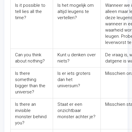
Is it possible to
Is het mogelijk om
Wanneer we i
tell lies all the
altijd leugens te
alleen maar l
time?
vertellen?
deze leugens 
wanneer in e
waarheid word
leugen. Probe
leverworst te
Can you think
Kunt u denken over
De vraag is, 
about nothing?
niets?
datgene is w
Is there
Is er iets groters
Misschien onz
something
dan het
bigger than the
universum?
universe?
Is there an
Staat er een
Misschien sta
invisible
onzichtbaar
monster behind
monster achter je?
you?