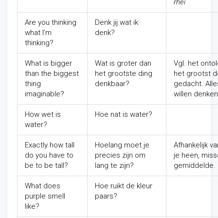
rhei
Are you thinking
Denk jij wat ik
what I’m
denk?
thinking?
What is bigger
Wat is groter dan
Vgl. het onto
than the biggest
het grootste ding
het grootst 
thing
denkbaar?
gedacht. Alle
imaginable?
willen denke
How wet is
Hoe nat is water?
water?
Exactly how tall
Hoelang moet je
Afhankelijk 
do you have to
precies zijn om
je heen, mis
be to be tall?
lang te zijn?
gemiddelde.
What does
Hoe ruikt de kleur
purple smell
paars?
like?