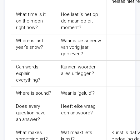
helaas niet r
What time is it
Hoe laat is het op
on the moon
de maan op dit
right now?
moment?
Where is last
Waar is de sneeuw
year’s snow?
van vorig jaar
gebleven?
Can words
Kunnen woorden
explain
alles uitleggen?
everything?
Where is sound?
Waar is ‘geluid’?
Does every
Heeft elke vraag
question have
een antwoord?
an answer?
What makes
Wat maakt iets
Kunst is dat
something art?
kunst?
bedoeling de 