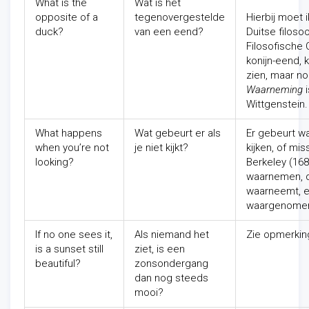
What is the
Wat is het
opposite of a
tegenovergestelde
Hierbij moet
duck?
van een eend?
Duitse filoso
Filosofische 
konijn-eend, 
zien, maar no
Waarneming
i
Wittgenstein.
What happens
Wat gebeurt er als
Er gebeurt wa
when you’re not
je niet kijkt?
kijken, of mi
looking?
Berkeley (168
waarnemen, da
waarneemt, e
waargenome
If no one sees it,
Als niemand het
Zie opmerkin
is a sunset still
ziet, is een
beautiful?
zonsondergang
dan nog steeds
mooi?