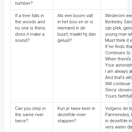
number?
If a tree falls in
Als een boom valt
Wederom een 
the woods and
in het bos en er is
Berkeley. Een
no one is there,
niemand in de
zijn plek, ge
does it make a
buurt, maakt hij dan
young man wh
sound?
geluid?
Must think it
If he finds tha
Continues to
When there’s 
Your astonis
I am always a
And that’s wh
Will continue 
Since observ
Yours faithfull
Can you step in
Kun je twee keer in
Volgens de 
the same river
dezelfde rivier
Parmenides, H
twice?
stappen?
in dezelfde r
vers water d