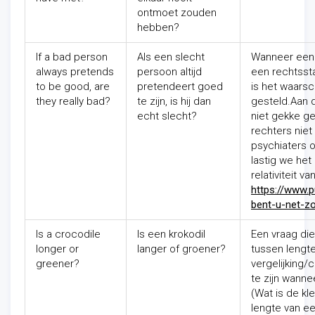
ontmoet zouden
hebben?
If a bad person
Als een slecht
Wanneer een 
always pretends
persoon altijd
een rechtsstaa
to be good, are
pretendeert goed
is het waarsch
they really bad?
te zijn, is hij dan
gesteld.
Aan 
echt slecht?
niet gekke ge
rechters niet
psychiaters o
lastig we het
relativiteit 
https://www.pu
bent-u-net-zo
Is a crocodile
Is een krokodil
Een vraag die
longer or
langer of groener?
tussen lengte
greener?
vergelijking/
te zijn wann
(Wat is de kle
lengte van ee