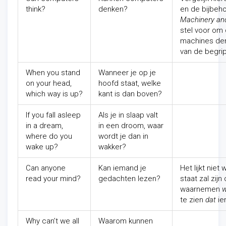
think?
denken?
en de bijbeho
Machinery and
stel voor om
machines den
van de begri
When you stand
Wanneer je op je
on your head,
hoofd staat, welke
which way is up?
kant is dan boven?
If you fall asleep
Als je in slaap valt
in a dream,
in een droom, waar
where do you
wordt je dan in
wake up?
wakker?
Can anyone
Kan iemand je
Het lijkt niet
read your mind?
gedachten lezen?
staat zal zij
waarnemen
w
te zien
dat
ie
Why can’t we all
Waarom kunnen