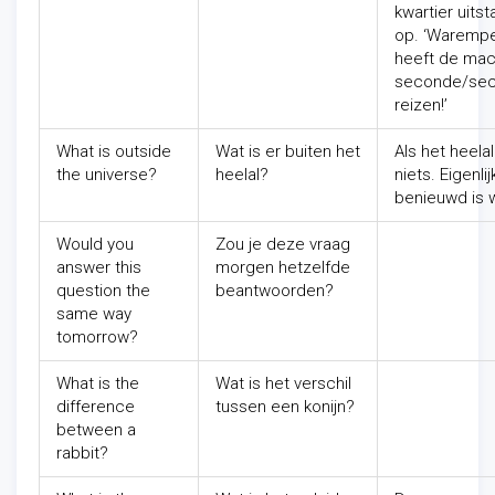
kwartier uits
op. ‘Warempe
heeft de mac
seconde/seco
reizen!’
What is outside
Wat is er buiten het
Als het heelal
the universe?
heelal?
niets. Eigenl
benieuwd is 
Would you
Zou je deze vraag
answer this
morgen hetzelfde
question the
beantwoorden?
same way
tomorrow?
What is the
Wat is het verschil
difference
tussen een konijn?
between a
rabbit?