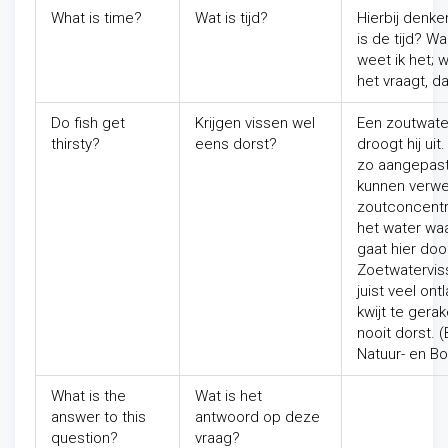
What is time?
Wat is tijd?
Hierbij denke
is de tijd? 
weet ik het; 
het vraagt, da
Do fish get
Krijgen vissen wel
Een zoutwate
thirsty?
eens dorst?
droogt hij ui
zo aangepast 
kunnen verwer
zoutconcentra
het water wa
gaat hier doo
Zoetwatervis
juist veel on
kwijt te gerak
nooit dorst. (
Natuur- en B
What is the
Wat is het
answer to this
antwoord op deze
question?
vraag?