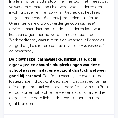
In alle ernst tenslotte stoort het me toch het meest dat
volwassen mensen ook hier weer voor kinderen een
invulling geven en het zo willen
kleuren
dat het feest
zogenaamd
neutraal
is, terwijl dat helemaal niet kan.
Overal ter wereld wordt verder gewoon
carnaval
gevierd, maar daar moeten deze kinderen kost wat
kost van afgeschermd worden met het absurde
‘Verkleedfeest’, waarin men zich waarschijnlijk
precies
zo gedraagt als iedere carnavalsvierder
van
Eijsde tot
de Mookerheij
.
De clowneske, carnavaleske, karikaturale, dom
eigenwijze en absurde stuiptrekkingen van deze
school passen in dat ene opzicht dan toch wel weer
goed bij carnaval.
Een feest waarin je je even als een
losgezongen idioot kunt gedragen. Dat gaat echter na
drie dagen meestal weer over. Voor Petra van den Brink
en consorten valt echter te vrezen dat ook na die drie
dagen het heldere licht in de bovenkamer niet meer
gaat branden.