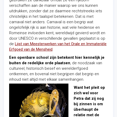
gebruiken ze dankbaar omdat ze een rijkdom
verschaffen aan de manier waarop we ons kunnen
uitdrukken, zonder dat ze daarmee rechtstreeks iets
christelijks in het taalspel betekenen. Dat is met
carnaval niet anders. Carnaval is een begrip wat
ongelofelijk rijk is aan historie, wat vele heidense en
Romeinse invloeden kent, wereldwijd gevierd wordt en
door UNESCO in verschillende gevallen geplaatst is op
de
Lijst van Meesterwerken van het Orale en Immateriële
Erfgoed van de Mensheid
.
Een openbare school zijn betekent hier kennelijk je
buiten de redelijke orde plaatsen
, de noodzaak van
cultureel, historisch besef en werelderfgoed
ontkennen, en bovenal niet begrijpen dat begrip en
inhoud niet altijd met elkaar samenhangen.
Want het pleit op
zich wel voor
Petra dat zij nog
bij zinnen is
om
überhaupt
de
relatie met de