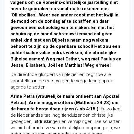
volgens om de Romeins-christelijke jaartelling niet
meer te gebruiken en vanaf nu te rekenen met
‘Olliebollies’. Weer een ander roept met het kwijl in
de mond om de zondag af te schaffen en daar
gewoon een schooldag van te maken. En met het
schuim op de mond schreeuwt iemand dat geen
enkel kind met een Bijbelse naam nog welkom
behoort te zijn op de openbare school! Het zou een
achterhaalde valse indruk wekken, die christelijke
Bijbelse namen! Weg met Esther, weg met Paulus en
Jesse, Elisabeth, Joël en Matthias! Weg ermee!
De directrice glundert van plezier en zegt toe alle
voorstellen in de eerstvolgende vergadering op de
agenda te zetten.
Arme Petra (vrouwelijke naam ontleent aan Apostel
Petrus). Arme muggenzifters (Mattheüs 24:23) die
de haren te berge doen rijzen (Job 4:15.)!
En zo kent
de Nederlandse taal nog tienduizenden christelijke
gezegden, uitdrukkingen en verwijzingen. Die schaffen
we niet af omdat ze van christelijke oorsprong zijn, we