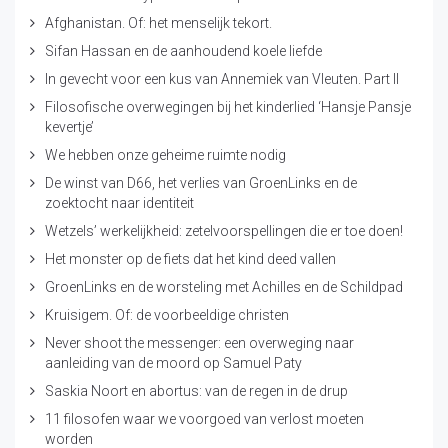
Afghanistan. Of: het menselijk tekort.
Sifan Hassan en de aanhoudend koele liefde
In gevecht voor een kus van Annemiek van Vleuten. Part II
Filosofische overwegingen bij het kinderlied ‘Hansje Pansje
kevertje’
We hebben onze geheime ruimte nodig
De winst van D66, het verlies van GroenLinks en de
zoektocht naar identiteit
Wetzels’ werkelijkheid: zetelvoorspellingen die er toe doen!
Het monster op de fiets dat het kind deed vallen
GroenLinks en de worsteling met Achilles en de Schildpad
Kruisigem. Of: de voorbeeldige christen
Never shoot the messenger: een overweging naar
aanleiding van de moord op Samuel Paty
Saskia Noort en abortus: van de regen in de drup
11 filosofen waar we voorgoed van verlost moeten
worden