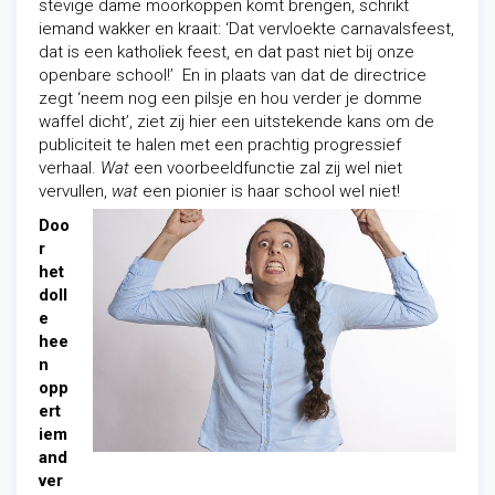
stevige dame moorkoppen komt brengen, schrikt
iemand wakker en kraait: ‘Dat vervloekte carnavalsfeest,
dat is een katholiek feest, en dat past niet bij onze
openbare school!’ En in plaats van dat de directrice
zegt ‘neem nog een pilsje en hou verder je domme
waffel dicht’, ziet zij hier een uitstekende kans om de
publiciteit te halen met een prachtig progressief
verhaal.
Wat
een voorbeeldfunctie zal zij wel niet
vervullen,
wat
een pionier is haar school wel niet!
Doo
r
het
doll
e
hee
n
opp
ert
iem
and
ver