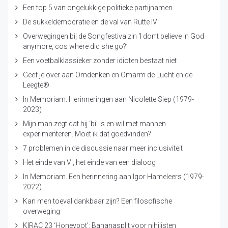
Een top 5 van ongelukkige politieke partijnamen
De sukkeldemocratie en de val van Rutte IV
Overwegingen bij de Songfestivalzin ‘I don’t believe in God
anymore, cos where did she go?’
Een voetbalklassieker zonder idioten bestaat niet
Geef je over aan Omdenken en Omarm de Lucht en de
Leegte®
In Memoriam. Herinneringen aan Nicolette Siep (1979-
2023)
Mijn man zegt dat hij ‘bi’ is en wil met mannen
experimenteren. Moet ik dat goedvinden?
7 problemen in de discussie naar meer inclusiviteit
Het einde van VI, het einde van een dialoog
In Memoriam. Een herinnering aan Igor Hameleers (1979-
2022)
Kan men toeval dankbaar zijn? Een filosofische
overweging
KIRAC 23 ‘Honeypot’: Bananasplit voor nihilisten