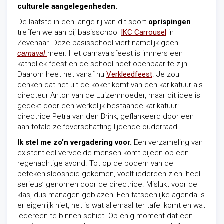
culturele aangelegenheden.
De laatste in een lange rij van dit soort
oprispingen
treffen we aan bij basisschool
IKC Carrousel
in
Zevenaar. Deze basisschool viert namelijk geen
carnaval
meer. Het carnavalsfeest is immers een
katholiek feest en de school heet openbaar te zijn.
Daarom heet het vanaf nu
Verkleedfeest
. Je zou
denken dat het uit de koker komt van een karikatuur als
directeur Anton van de Luizenmoeder, maar dit idee is
gedekt door een werkelijk bestaande karikatuur:
directrice Petra van den Brink, geflankeerd door een
aan totale zelfoverschatting lijdende ouderraad.
Ik stel me zo’n vergadering voor.
Een verzameling van
existentieel verveelde mensen komt bijeen op een
regenachtige avond. Tot op de bodem van de
betekenisloosheid gekomen, voelt iedereen zich ‘heel
serieus’ genomen door de directrice. Mislukt voor de
klas, dus managen geblazen! Een fatsoenlijke agenda is
er eigenlijk niet, het is wat allemaal ter tafel komt en wat
iedereen te binnen schiet. Op enig moment dat een