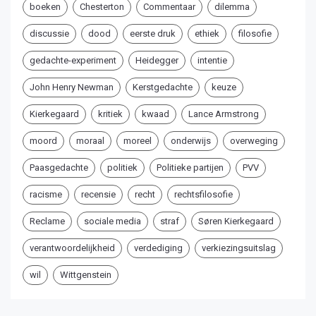
boeken
Chesterton
Commentaar
dilemma
discussie
dood
eerste druk
ethiek
filosofie
gedachte-experiment
Heidegger
intentie
John Henry Newman
Kerstgedachte
keuze
Kierkegaard
kritiek
kwaad
Lance Armstrong
moord
moraal
moreel
onderwijs
overweging
Paasgedachte
politiek
Politieke partijen
PVV
racisme
recensie
recht
rechtsfilosofie
Reclame
sociale media
straf
Søren Kierkegaard
verantwoordelijkheid
verdediging
verkiezingsuitslag
wil
Wittgenstein