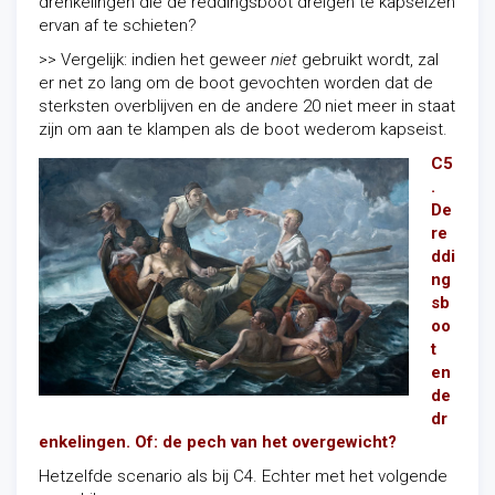
drenkelingen die de reddingsboot dreigen te kapseizen
ervan af te schieten?
>> Vergelijk: indien het geweer
niet
gebruikt wordt, zal
er net zo lang om de boot gevochten worden dat de
sterksten overblijven en de andere 20 niet meer in staat
zijn om aan te klampen als de boot wederom kapseist.
C5
.
De
re
ddi
ng
sb
oo
t
en
de
dr
enkelingen. Of: de pech van het overgewicht?
Hetzelfde scenario als bij C4. Echter met het volgende