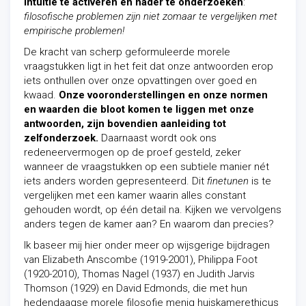
intuïtie te activeren en nader te onderzoeken
:
filosofische problemen zijn niet zomaar te vergelijken met
empirische problemen!
De kracht van scherp geformuleerde morele
vraagstukken ligt in het feit dat onze antwoorden erop
iets onthullen over onze opvattingen over goed en
kwaad.
Onze vooronderstellingen en onze normen
en waarden die bloot komen te liggen met onze
antwoorden, zijn bovendien aanleiding tot
zelfonderzoek.
Daarnaast wordt ook ons
redeneervermogen op de proef gesteld, zeker
wanneer de vraagstukken op een subtiele manier nét
iets anders worden gepresenteerd. Dit
finetunen
is te
vergelijken met een kamer waarin alles constant
gehouden wordt, op één detail na. Kijken we vervolgens
anders tegen de kamer aan? En waarom dan precies?
Ik baseer mij hier onder meer op wijsgerige bijdragen
van Elizabeth Anscombe (1919-2001), Philippa Foot
(1920-2010), Thomas Nagel (1937) en Judith Jarvis
Thomson (1929) en David Edmonds, die met hun
hedendaagse morele filosofie menig huiskamerethicus