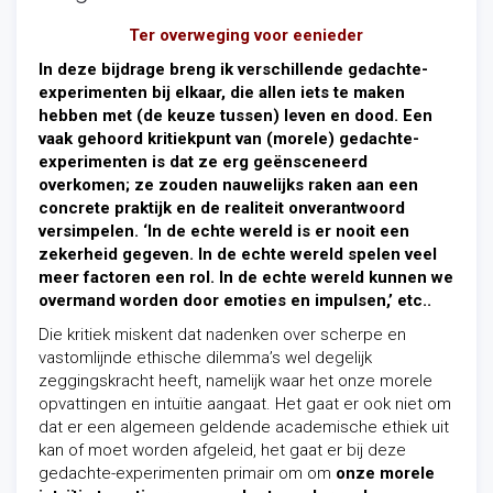
Ter overweging voor eenieder
In deze bijdrage breng ik verschillende gedachte-
experimenten bij elkaar, die allen iets te maken
hebben met (de keuze tussen) leven en dood. Een
vaak gehoord kritiekpunt van (morele) gedachte-
experimenten is dat ze erg geënsceneerd
overkomen; ze zouden nauwelijks raken aan een
concrete praktijk en de realiteit onverantwoord
versimpelen. ‘In de echte wereld is er nooit een
zekerheid gegeven. In de echte wereld spelen veel
meer factoren een rol. In de echte wereld kunnen we
overmand worden door emoties en impulsen,’ etc..
Die kritiek miskent dat nadenken over scherpe en
vastomlijnde ethische dilemma’s wel degelijk
zeggingskracht heeft, namelijk waar het onze morele
opvattingen en intuïtie
aangaat. Het gaat er ook niet om
dat er een algemeen geldende academische ethiek uit
kan of moet worden afgeleid, het gaat er bij deze
gedachte-experimenten primair om om
onze morele