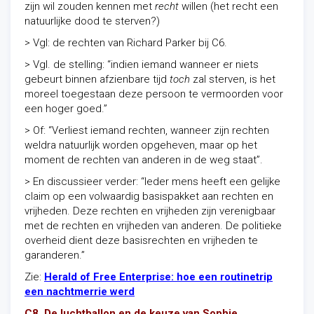
zijn wil zouden kennen met
recht
willen (het recht een
natuurlijke dood te sterven?)
> Vgl: de rechten van Richard Parker bij C6.
> Vgl. de stelling: “indien iemand wanneer er niets
gebeurt binnen afzienbare tijd
toch
zal sterven, is het
moreel toegestaan deze persoon te vermoorden voor
een hoger goed.”
> Of: “Verliest iemand rechten, wanneer zijn rechten
weldra natuurlijk worden opgeheven, maar op het
moment de rechten van anderen in de weg staat”.
> En discussieer verder: “Ieder mens heeft een gelijke
claim op een volwaardig basispakket aan rechten en
vrijheden. Deze rechten en vrijheden zijn verenigbaar
met de rechten en vrijheden van anderen. De politieke
overheid dient deze basisrechten en vrijheden te
garanderen.”
Zie:
Herald of Free Enterprise: hoe een routinetrip
een nachtmerrie werd
C8. De luchtballon en de keuze van Sophie