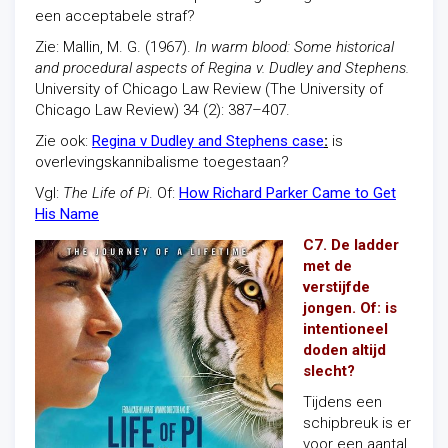
een acceptabele straf?
Zie: Mallin, M. G. (1967).
In warm blood: Some historical
and procedural aspects of Regina v. Dudley and Stephens.
University of Chicago Law Review (The University of
Chicago Law Review) 34 (2): 387–407.
Zie ook:
Regina v Dudley and Stephens case
:
is
overlevingskannibalisme toegestaan?
Vgl:
The Life of Pi
. Of:
How Richard Parker Came to Get
His Name
C7. De ladder
met de
verstijfde
jongen. Of: is
intentioneel
doden altijd
slecht?
Tijdens een
schipbreuk is er
voor een aantal