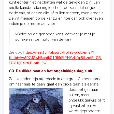
kunt echter niet inschatten wat de gevolgen zijn. Een
snelle kansberekening leert dat de kans dat er geen
dode valt, of dat ze alle 15 zullen sterven, even groot is.
De vijf mensen op de kar zullen hoe dan ook overleven,
indien je de motor activeert.
>Gelet op de geboden kans, activeer je met je
schakelaar de motor van de kar?
Zie ook:
https://neal.fun/absurd-trolley-problems/?
fbclid=IwAR2JZwN6shtkC1f8flrFLYHYzUfqi5tLzqtB_OB-
EGYUQEzRtLP-htb–3w
C3. De dikke man en het ongelukkige dagje uit
Zes vrienden zijn afgedaald in een grot. Op het moment
om naar huis te gaan,
gaat een dikke gast als eerste
door het gat naar
buiten, maar
ongelukkigerwijs blijft
hij vast zitten. Er
wordt geprobeerd