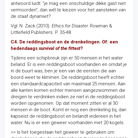
antwoord luidt: “je mag een onschuldige dikke gast niet
vermoorden”, dan wél te kiezen voor het aansteken van
de staaf dynamiet?
Vgl: N. Zack (2010).
Ethics for Disaster.
Rowman &
Littlefield Publishers. P. 35-48.
C4. De reddingsboot en de drenkelingen.
Of: een
hedendaags
survival of the fittest
?
Tijdens een schipbreuk zijn er 50 mensen in het water
beland. Er is een reddingsboot voorhanden en omdat je
in de buurt was, ben je een van de eersten die aan
boord weet te klimmen. De reddingsboot heeft echter
een standaardcapaciteit van maximaal 25 mensen. Aan
alle kanten komen echter mensen aangezwommen die
dreigen te verdrinken indien ze niet in de reddingsboot
worden opgenomen. Op dat moment zitten er al 30
mensen in de boot. Komt er nog een drenkeling bij, dan
kapseist de reddingsboot en belandt iedereen in het
water. Nu is er een geweer voorhanden met 20 kogels.
>> Is het toegestaan het geweer te gebruiken om