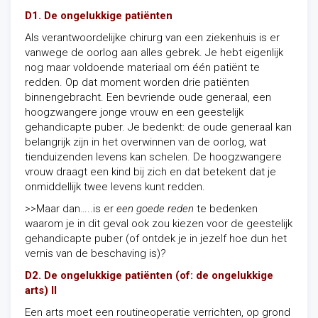
D1. De ongelukkige patiënten
Als verantwoordelijke chirurg van een ziekenhuis is er
vanwege de oorlog aan alles gebrek. Je hebt eigenlijk
nog maar voldoende materiaal om één patiënt te
redden. Op dat moment worden drie patiënten
binnengebracht. Een bevriende oude generaal, een
hoogzwangere jonge vrouw en een geestelijk
gehandicapte puber. Je bedenkt: de oude generaal kan
belangrijk zijn in het overwinnen van de oorlog, wat
tienduizenden levens kan schelen. De hoogzwangere
vrouw draagt een kind bij zich en dat betekent dat je
onmiddellijk twee levens kunt redden.
>>Maar dan…..is er
een goede reden
te bedenken
waarom je in dit geval ook zou kiezen voor de geestelijk
gehandicapte puber (of ontdek je in jezelf hoe dun het
vernis van de beschaving is)?
D2. De ongelukkige patiënten (of: de ongelukkige
arts) II
Een arts moet een routineoperatie verrichten, op grond