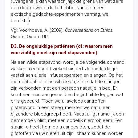
(Overigens is dan waarschijnlijk de grens van wat zelfs
een doorgewinterde liefhebber van de meest
exotische gedachte-experimenten vermag, wel
bereikt…)
Vgl: Voorhoeve, A. (2009).
Conversations on Ethics.
Oxford: Oxford UP.
D3. De ongelukkige patiënten (of: waarom men
voorzichtig moet zijn met stapavonden)
Na een wilde stapavond, word je de volgende ochtend
wakker in een soort ziekenhuisbed. Je merkt dat je
vastzit aan allerlei infuusapparaten en slangen. Op het
moment dat je je los wil rukken, zie je dat de slangen
zijn verbonden met een persoon naast je in bed. Er
komt een man aangesneld en begint uit te leggen wat
er is gebeurd. “Toen we u laveloos aantroffen
gisteravond in een steeg, merkten we dat u een
bijzondere bloedgroep heeft. Naast u ligt namelijk een
beroemde violist, met een dodelijk nierprobleem. Een
stagiaire heeft hem op u aangesloten, zodat de
gifstoffen via uw nieren uit zijn lichaam kunnen worden