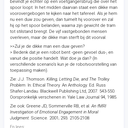
bevindt je echter op een voetgangersbrug die over het
spoor loopt. In het midden daarvan staat een dikke man
voorovergebogen te kijken naar het tafereel. Als je hem
nu een duw zou geven, dan tuimelt hij voorover en zal
hij op het spoor belanden, waarna zijn gewicht de tram
tot stilstand brengt. De vijf vastgebonden mensen
overleven, maar de dikke man sterft bij dit voorval.
>>Zul je de dikke man een duw geven?
> Bedenk dat je een robot bent -geen gevoel dus-, en
vanuit die positie handelt. Wat doe ja dan? (In
verschillende scenario’s kun je de robotvoorstelling van
toepassing maken).
Zie: J.J. Thomson.
Killing, Letting Die, and The Trolley
Problem
. In: Ethical Theory. An Anthology. Ed. Russ
Shafer-Landau. Blackwell Publishing Ltd, 2007. 543-550.
Oorspronkelijk verschenen in: Yale Law Journal 94, 1985.
Zie ook: Greene JD, Sommerville RB, et al.
An fMRI
Investigation of Emotional Engagement in Moral
Judgment.
Science. 2001; 293. 2105-2108.
En lees: