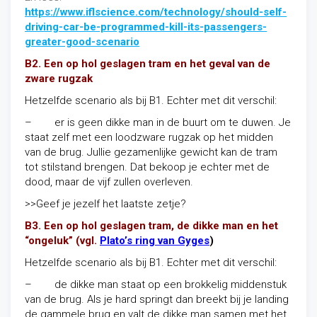
https://www.iflscience.com/technology/should-self-
driving-car-be-programmed-kill-its-passengers-
greater-good-scenario
B2. Een op hol geslagen tram en het geval van de
zware rugzak
Hetzelfde scenario als bij B1. Echter met dit verschil:
– er is geen dikke man in de buurt om te duwen. Je
staat zelf met een loodzware rugzak op het midden
van de brug. Jullie gezamenlijke gewicht kan de tram
tot stilstand brengen. Dat bekoop je echter met de
dood, maar de vijf zullen overleven.
>>Geef je jezelf het laatste zetje?
B3. Een op hol geslagen tram, de dikke man en het
“ongeluk” (vgl
.
Plato’s ring van Gyges
)
Hetzelfde scenario als bij B1. Echter met dit verschil:
– de dikke man staat op een brokkelig middenstuk
van de brug. Als je hard springt dan breekt bij je landing
de gammele brug en valt de dikke man samen met het