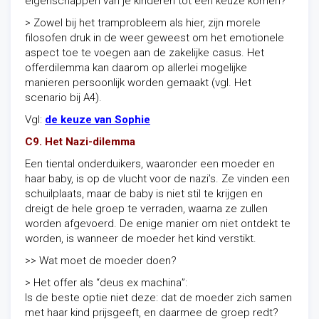
eigenschappen van je kinderen tot een keuze komen?
> Zowel bij het tramprobleem als hier, zijn morele
filosofen druk in de weer geweest om het emotionele
aspect toe te voegen aan de zakelijke casus. Het
offerdilemma kan daarom op allerlei mogelijke
manieren persoonlijk worden gemaakt (vgl. Het
scenario bij A4).
Vgl:
de keuze van Sophie
C9. Het Nazi-dilemma
Een tiental onderduikers, waaronder een moeder en
haar baby, is op de vlucht voor de nazi’s. Ze vinden een
schuilplaats, maar de baby is niet stil te krijgen en
dreigt de hele groep te verraden, waarna ze zullen
worden afgevoerd. De enige manier om niet ontdekt te
worden, is wanneer de moeder het kind verstikt.
>> Wat moet de moeder doen?
> Het offer als “deus ex machina”:
Is de beste optie niet deze: dat de moeder zich samen
met haar kind prijsgeeft, en daarmee de groep redt?