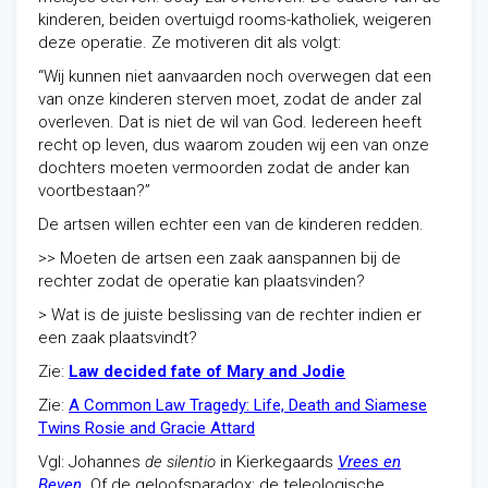
kinderen, beiden overtuigd rooms-katholiek, weigeren
deze operatie. Ze motiveren dit als volgt:
“Wij kunnen niet aanvaarden noch overwegen dat een
van onze kinderen sterven moet, zodat de ander zal
overleven. Dat is niet de wil van God. Iedereen heeft
recht op leven, dus waarom zouden wij een van onze
dochters moeten vermoorden zodat de ander kan
voortbestaan?”
De artsen willen echter een van de kinderen redden.
>> Moeten de artsen een zaak aanspannen bij de
rechter zodat de operatie kan plaatsvinden?
> Wat is de juiste beslissing van de rechter indien er
een zaak plaatsvindt?
Zie:
Law decided fate of Mary and Jodie
Zie:
A Common Law Tragedy: Life, Death and Siamese
Twins Rosie and Gracie Attard
Vgl: Johannes
de silentio
in Kierkegaards
Vrees en
Beven
. Of de geloofsparadox: de teleologische