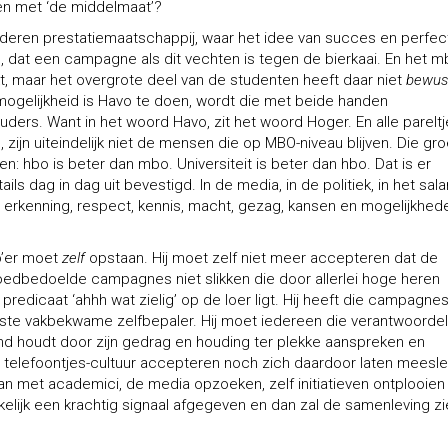
en met ‘de middelmaat’?
anderen prestatiemaatschappij, waar het idee van succes en perfect
d, dat een campagne als dit vechten is tegen de bierkaai. En het m
t, maar het overgrote deel van de studenten heeft daar niet
bewus
mogelijkheid is Havo te doen, wordt die met beide handen
uders. Want in het woord Havo, zit het woord Hoger. En alle parelt
zijn uiteindelijk niet de mensen die op MBO-niveau blijven. Die gr
: hbo is beter dan mbo. Universiteit is beter dan hbo. Dat is er
s dag in dag uit bevestigd. In de media, in de politiek, in het salar
d, erkenning, respect, kennis, macht, gezag, kansen en mogelijkhed
o’er moet
zelf
opstaan. Hij moet zelf niet meer accepteren dat de
oedbedoelde campagnes niet slikken die door allerlei hoge heren
redicaat ‘ahhh wat zielig’ op de loer ligt. Hij heeft die campagnes
wuste vakbekwame zelfbepaler. Hij moet iedereen die verantwoordeli
nd houdt door zijn gedrag en houding ter plekke aanspreken en
e telefoontjes-cultuur accepteren noch zich daardoor laten meesl
aan met academici, de media opzoeken, zelf initiatieven ontplooien
elijk een krachtig signaal afgegeven en dan zal de samenleving zi