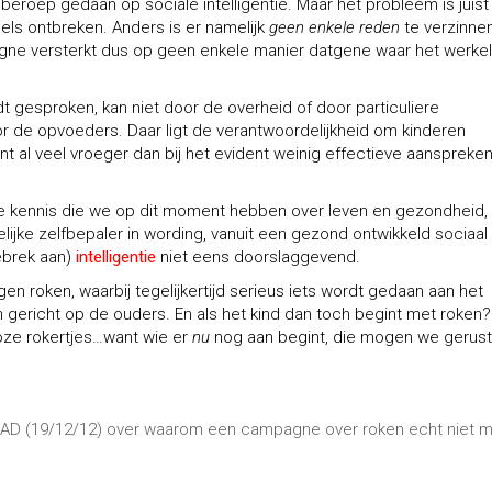
roep gedaan op sociale intelligentie. Maar het probleem is juist
els ontbreken. Anders is er namelijk
geen enkele reden
te verzinne
e versterkt dus op geen enkele manier datgene waar het werkeli
gesproken, kan niet door de overheid of door particuliere
r de opvoeders. Daar ligt de verantwoordelijkheid om kinderen
t al veel vroeger dan bij het evident weinig effectieve aanspreke
alle kennis die we op dit moment hebben over leven en gezondheid,
elijke zelfbepaler in wording, vanuit een gezond ontwikkeld sociaal
ebrek aan)
intelligentie
niet eens doorslaggevend.
roken, waarbij tegelijkertijd serieus iets wordt gedaan aan het
n gericht op de ouders. En als het kind dan toch begint met roken?
oze rokertjes…want wie er
nu
nog aan begint, die mogen we gerust
t AD (19/12/12) over waarom een campagne over roken echt niet 