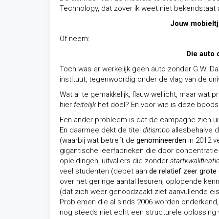
Technology, dat zover ik weet niet bekendstaat a
Jouw mobieltj
Of neem:
Die auto 
Toch was er werkelijk geen auto zonder G.W. Da
instituut, tegenwoordig onder de vlag van de univ
Wat al te gemakkelijk, flauw wellicht, maar wat 
hier
feitelijk
het doel? En voor wie is deze boodsc
Een ander probleem is dat de campagne zich uits
En daarmee dekt de titel
ditismbo
allesbehalve d
(waarbij wat betreft de
genomineerden
in 2012 
gigantische leerfabrieken die door concentratie
opleidingen, uitvallers die zonder
startkwaliﬁcati
veel studenten (debet aan
de relatief zeer grote
over het geringe aantal lesuren, oplopende ken
(dat zich weer genoodzaakt ziet aanvullende eise
Problemen die al sinds 2006 worden onderkend, 
nog steeds niet echt een structurele oplossing vo