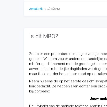
Actualiteit
-
12/19/2012
Is dit MBO?
Zodra er een peperdure campagne voor je moet w
gesteld. Waarom zou er anders een landelijke c
mbo’er op dit moment met de groots gelancee
advertenties in landelijke dagbladen wordt gepro
maar ik zie eerder het schaamrood op de kaken v
Neem nu eens de op het eerste gezicht sympathie
leuk bedacht. Ze hebben allen echter één proble
bijvoorbeeld:
Jouw mobi
De uitvinder van de mobiele telefoon, Martin Coop