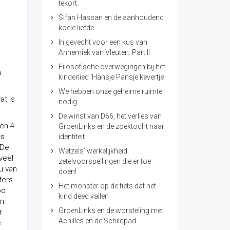
tekort.
Sifan Hassan en de aanhoudend
koele liefde
In gevecht voor een kus van
Annemiek van Vleuten. Part II
Filosofische overwegingen bij het
h
kinderlied ‘Hansje Pansje kevertje’
We hebben onze geheime ruimte
at is
nodig
De winst van D66, het verlies van
en 4.
GroenLinks en de zoektocht naar
es
identiteit
 De
Wetzels’ werkelijkheid:
veel
zetelvoorspellingen die er toe
u van
doen!
fers
Het monster op de fiets dat het
bo
kind deed vallen
n.
GroenLinks en de worsteling met
r
Achilles en de Schildpad
e