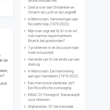
idioten bestaat niet
Geef je over aan Omdenken en
Omarm de Lucht en de Leegte®
In Memoriam. Herinneringen aan
Nicolette Siep (1979-2023)
Mijn man zegt dat hij ‘bi’ is en wil
met mannen experimenteren.
Moet ik dat goedvinden?
7 problemen in de discussie naar
meer inclusiviteit
e
Het einde van VI, het einde van een
it de
dialoog
kken,
In Memoriam. Een herinnering
en?
aan Igor Hameleers (1979-2022)
Kan men toeval dankbaar zijn?
 zich
Een filosofische overweging
KIRAC 23 ‘Honeypot’: Bananasplit
voor nihilisten
Afghanistan. Of: het menselijk