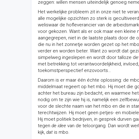
zeggen: willen mensen uiteindelijk genoeg nem
Het werkelijke probleem zit in onze niet te ver
alle mogelijke opzichten zo sterk is gecultiveer
weliswaar de hofleverancier van de arbeidsmark
voor gekozen. Want als er ook maar een kleine 
aangegrepen, niet in de laatste plaats door de o
die nu in het zonnetje worden gezet op het mbo, 
verder en worden beter. Want zo wordt dat gezien
simpelweg ingeslepen en wordt door talloze detail
met betrekking tot verantwoordelijkheid, invloe
toekomstperspectief enzovoorts…
Daarom is er maar één échte oplossing: de mb
middelmaat regeert op het mbo. Hij moet die g
achter het bureau zijn bedacht, en waarmee het p
nodig om te zijn wie hij is, namelijk een zelfbe
voor de slechte naam van het mbo en die in sta
terechtwijzen. Hij moet geen petjes- en mobiel
Hij moet politiek bedrijven, in gesprek durven g
tegen
de idee
van de teloorgang. Dan wordt werk
kijk,
dat
is mbo.