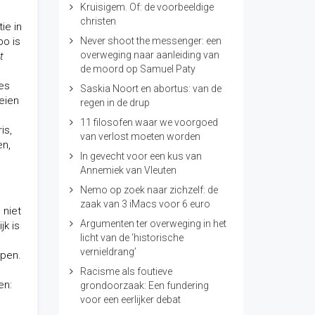
Kruisigem. Of: de voorbeeldige
christen
ie in
bo is
Never shoot the messenger: een
overweging naar aanleiding van
t
de moord op Samuel Paty
jes
Saskia Noort en abortus: van de
oeien
regen in de drup
11 filosofen waar we voorgoed
is,
van verlost moeten worden
en,
In gevecht voor een kus van
Annemiek van Vleuten
Nemo op zoek naar zichzelf: de
zaak van 3 iMacs voor 6 euro
 niet
Argumenten ter overweging in het
jk is
licht van de ‘historische
vernieldrang’
epen.
Racisme als foutieve
en:
grondoorzaak: Een fundering
voor een eerlijker debat