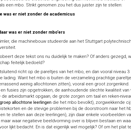
ls een mbo. Strikt genomen zou het dus juister zijn te stellen:
e was er niet zonder de academicus
daar was er niet zonder mbo’ers
imler, die machinebouw studeerde aan het Stuttgart polytechnisc
ersiteit.
probeert deze tekst ons nu duidelijk te maken? Of anders gezegd, w
hap feitelijk bedoeld?
luitend richt op de pareltjes van het mbo, en dan vooral niveau 3 
e lading. Want het mbo is buiten de verzameling prachtige pareltj
verrassend weinig
allochtonen zitten), vooral een groot zorgenkind.
 en fusies zijn opgetrokken, de aanhoudende slechte kwaliteit van 
e
de arbeidsmarkt opgaan, de grote zorgen om taal en reken-nivea
 groep allochtone leerlingen
die het mbo bevolkt), zorgwekkende cij
nistekorten en de stevige problemen bij de doorstroom naar het h
n te stellen aan deze leerlingen), zijn daar enkele voorbeelden va
maar waar negatieve beeldvorming over is blijven bestaan en waa
or lijkt bedacht. En is dat eigenlijk wel mogelijk? Of om het plat t