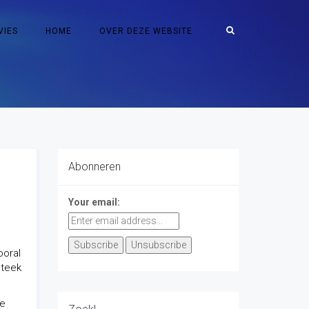
VIES
HOME
OVER DEZE WEBSITE
Abonneren
Your email:
ooral
steek
le