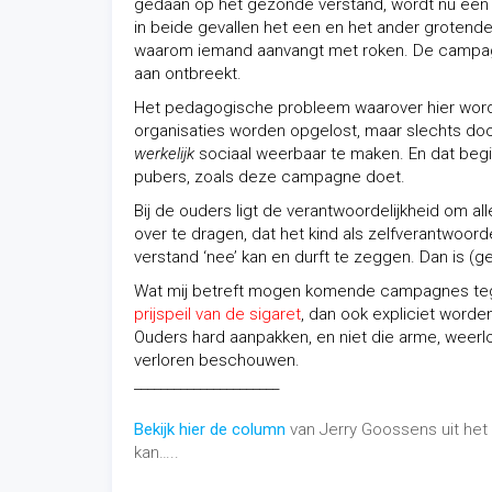
gedaan op het gezonde verstand, wordt nu een be
in beide gevallen het een en het ander grotende
waarom iemand aanvangt met roken. De campagn
aan ontbreekt.
Het pedagogische probleem waarover hier wordt 
organisaties worden opgelost, maar slechts doo
werkelijk
sociaal weerbaar te maken. En dat begin
pubers, zoals deze campagne doet.
Bij de ouders ligt de verantwoordelijkheid om 
over te dragen, dat het kind als zelfverantwoord
verstand ‘nee’ kan en durft te zeggen. Dan is (g
Wat mij betreft mogen komende campagnes tegen 
prijspeil van de sigaret
, dan ook expliciet worde
Ouders hard aanpakken, en niet die arme, weerl
verloren beschouwen.
______________________
Bekijk hier de column
van Jerry Goossens uit he
kan…..