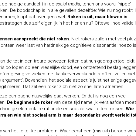
 de nodige aandacht in de
social media
, tonen ons vooral ‘hippe’
ken. De boodschap is in alle gevallen dezelfde:
Wie nu nog rookt, 
 genomen, klopt dat overigens wel.
Roken is uit, maar blowen is
ategen dus zelf eigenlijk in het hier en nu? Oftewel: hoe valide 
mensen
aanspreekt die niet roken
. Niet-rokers zullen met veel plez
ontaan weer last van hardnekkige cognitieve dissonantie: hoezo i
van de tot in den treure bewezen feiten dat hun gedrag ertoe leidt
 risico lopen op een vreselijke dood, een ontzettend beslag legge
fomgeving verzieken met kankerverwekkende stoffen, zullen niet
e argument’. Bovendien, het sociale aspect is juist het enige gege
legitimeren. Dat zal een roker zich niet zo
snel laten afnemen.
deze campagne nauwelijks gaat werken. En dat is nog een veel
gen.
De beginnende roker
van deze tijd namelijk -verslaafden moe
nodige elementaire rationele en sociale kwaliteiten missen.
Wie
 arm en wie niet sociaal arm is maar desondanks wordt verleid to
e
van het feitelijke probleem. Waar eerst een (mislukt) beroep wer