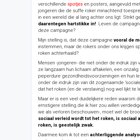
verschillende
spotjes
en posters, aangevuld met
jongeren die de suffe roker minachtend toespre
in een wereld die al lang achter ons ligt. Strikt
daarentegen hartstikke in!
Leven de campagnestr
deze campagne?
Mijn stelling is, dat deze campagne
vooral de 
instemmen, maar de rokers onder ons krijgen sp
roken achterhaald?
Mensen -jongeren- die niet onder de indruk zijn 
ze langzaam hun lichaam aftakelen, een onzalig
peperdure gezondheidsvoorzieningen en hun lee
onder de indruk zijn van dit zogenaamde ‘social
dat het roken (en de verslaving) nog wel lijkt te 
Maar er is een veel duidelijkere reden waarom 
ernstigere stelling die ik hier zou willen verdedi
we als verloren beschouwen-, moet wel de brood
sociaal verleid wordt tot het roken, is sociaal
roken, is geestelijk zwak.
Daarmee kom ik tot een
achterliggende analys