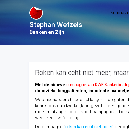
SCHRIJV
Stephan Wetzels
Denken en Zijn
Roken kan echt niet meer, maar d
Met de nieuwe
campagne van KWF Kankerbestrij
doodzieke longpatiënten, impotente mannetje
Wetenschappers hadden al langer in de gaten 
kennis ook daadwerkelijk omgezet in een gehee
moeten afvragen of dit soort campagnes überha
weer zeer twijfelachtig.
De campagne “
roken kan echt niet meer
” beoogt