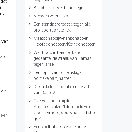
 dat
n
Beschermd: Veldraadpleging
jk
5 lessen voor links
Een standaardreactie tegen alle
pro-abortus retoriek
Maatschappijwetenschappen
n van
Hoofdconcepten/Kernconcepten
Wanhoop in haar lelijkste
 zo
gedaante: de wraak van Hamas
tegen Israël
Een top 5 van ongelukkige
politieke partijnamen
De sukkeldemocratie en de val
 als
van Rutte IV
Overwegingen bij de
Songfestivalzin ‘I don’t believe in
God anymore, cos where did she
meer
go?’
Een voetbalklassieker zonder