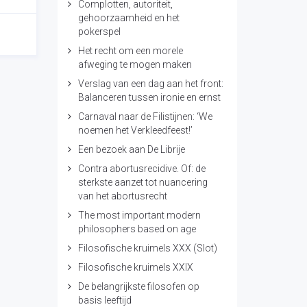
Complotten, autoriteit,
gehoorzaamheid en het
pokerspel
Het recht om een morele
afweging te mogen maken
Verslag van een dag aan het front:
Balanceren tussen ironie en ernst
Carnaval naar de Filistijnen: ‘We
noemen het Verkleedfeest!’
Een bezoek aan De Librije
Contra abortusrecidive. Of: de
sterkste aanzet tot nuancering
van het abortusrecht
The most important modern
philosophers based on age
Filosofische kruimels XXX (Slot)
Filosofische kruimels XXIX
De belangrijkste filosofen op
basis leeftijd