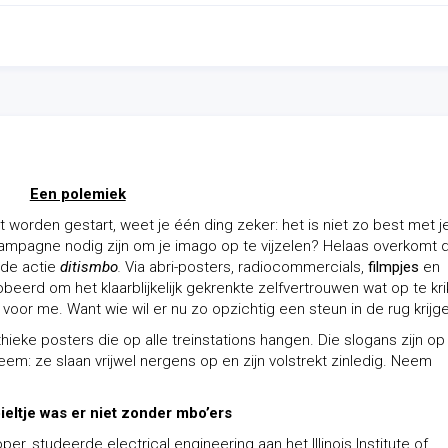
Een polemiek
orden gestart, weet je één ding zeker: het is niet zo best met j
ampagne nodig zijn om je imago op te vijzelen? Helaas overkomt d
rde actie
ditismbo
.
Via abri-posters, radiocommercials,
filmpjes
en
beerd om het klaarblijkelijk gekrenkte zelfvertrouwen wat op te kri
oor me. Want wie wil er nu zo opzichtig een steun in de rug krijg
ke posters die op alle treinstations hangen. Die slogans zijn op
em: ze slaan vrijwel nergens op en zijn volstrekt zinledig. Neem
eltje was er niet zonder mbo’ers
er, studeerde electrical engineering aan het Illinois Institute of