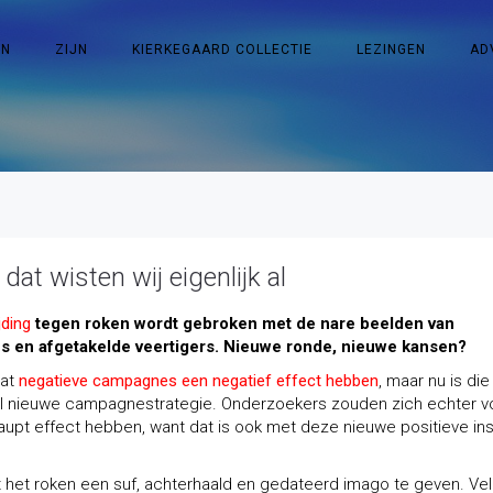
EN
ZIJN
KIERKEGAARD COLLECTIE
LEZINGEN
AD
at wisten wij eigenlijk al
ding
tegen roken wordt gebroken met de nare beelden van
s en afgetakelde veertigers. Nieuwe ronde, nieuwe kansen?
dat
negatieve campagnes een negatief effect hebben
, maar nu is die
l nieuwe campagnestrategie. Onderzoekers zouden zich echter v
upt effect hebben, want dat is ook met deze nieuwe positieve in
 het roken een suf, achterhaald en gedateerd imago te geven. Ve