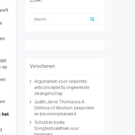
Zoek!
leeft
is
ier
s
 dat
Verschenen
n op
ven
Argumenten voor verplichte
anticonceptie bij ongewenste
zwangerschap
ten
Judith Jarvis Thomsons A
Defense of Abortion: besproken
t het
en becommentarieerd
Schuld en boete.
Songfestivalethiek voor
d
beginners