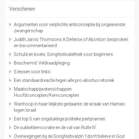
Verschenen
Argumenten voor verplichte anticonceptie bij ongewenste
zwangerschap
Judith Jarvis Thomsons A Defense of Abortion: besproken
en becommentarieerd
Schuld en boete. Songfestivalethiek voor beginners
Beschermd: Veldraadpleging
5 lessen voor links
Een standaardreactie tegen alle pro-abortus retoriek
Maatschappijwetenschappen
Hoofdconcepten/Kernconcepten
Wanhoop in haar lelijkste gedaante: de wraak van Hamas
tegen Israël
Een top 5 van ongelukkige politieke partijnamen
De sukkeldemocratie en de val van Rutte IV
Overwegingen bij de Songfestivalzin ‘I don’t believe in God