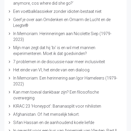
anymore, cos where did she go?’
Een voetbalklassieker zonder idioten bestaat niet
Geef je over aan Omdenken en Omarm de Lucht en de
Leegte®
In Memoriam. Herinneringen aan Nicolette Siep (1979-
2023)
Mijn man zegt dat hij ‘bi’ is en wil met mannen
experimenteren. Moet ik dat goedvinden?
7 problemen in de discussie naar meer inclusiviteit
Het einde van VI, het einde van een dialoog
In Memoriam. Een herinnering aan Igor Hameleers (1979-
2022)
Kan men toeval dankbaar zijn? Een filosofische
overweging
KIRAC 23 ‘Honeypot’: Bananasplit voor nihilisten
Afghanistan. Of: het menselijk tekort.
Sifan Hassan en de aanhoudend koele liefde
In gevecht voor een kus van Annemiek van Vleuten. Part II