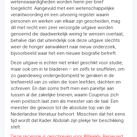
wetenswaardigheden worden hierin per brief
toegelicht. Aangevuld met een wetenschappelijke
verantwoording en een uitvoerig register waarin
personen en werken van elkaar zijn gescheiden, mag
dit met recht een zeer verzorgde uitgave worden
genoemd die daadwerkelijk weinig te wensen overlaat,
behalve dan dat uiteindelijk ook deze uitgave slechts
weer de honger aanwakkert naar nieuw onderzoek,
bijvoorbeeld waar het een nieuwe biografie betreft.
Deze uitgave is echter niet enkel geschikt voor studie,
maar ook om in te bladeren – en zelfs te snuffelen, om
zo gaandeweg ondergedompeld te geraken in de
leefwereld van zo velen die toen leefden, dachten en
schreven. En dan soms treft men een pareltje aan
tussen al die zakelijke brieven, waarin Couperus zich
even poëtisch laat zien als meester van de taal. Een
meester die gewoon tot de absolute top van de
Nederlandse literatuur behoort. Misschien dat het eens
tijd wordt dat Kader Abdolah zijn plekje ter beschikking
stelt.
Deze recensie is geschreven voor 8Weekly. Benieuwd