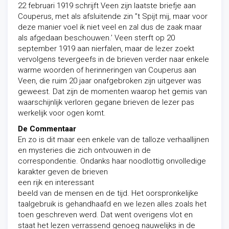
22 februari 1919 schrijft Veen zijn laatste briefje aan
Couperus, met als afsluitende zin ”t Spijt mij, maar voor
deze manier voel ik niet veel en zal dus de zaak maar
als afgedaan beschouwen.’ Veen sterft op 20
september 1919 aan nierfalen, maar de lezer zoekt
vervolgens tevergeefs in de brieven verder naar enkele
warme woorden of herinneringen van Couperus aan
Veen, die ruim 20 jaar onafgebroken zijn uitgever was
geweest. Dat zijn de momenten waarop het gemis van
waarschijnlijk verloren gegane brieven de lezer pas
werkelijk voor ogen komt.
De Commentaar
En zo is dit maar een enkele van de talloze verhaallijnen
en mysteries die zich ontvouwen in de
correspondentie. Ondanks haar noodlottig onvolledige
karakter geven de brieven
een rijk en interessant
beeld van de mensen en de tijd. Het oorspronkelijke
taalgebruik is gehandhaafd en we lezen alles zoals het
toen geschreven werd. Dat went overigens vlot en
staat het lezen verrassend genoeg nauwelijks in de