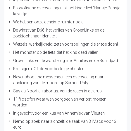
Filosofische overwegingen bij het kinderlied ‘Hansje Pansje
kevertje’
We hebben onze geheime ruimte nodig
De winst van D66, het verlies van GroenLinks en de
zoektocht naar identiteit
Wetzels’ werkelijkheid: zetelvoorspellingen die er toe doen!
Het monster op de fiets dat het kind deed vallen
GroenLinks en de worsteling met Achilles en de Schildpad
Kruisigem. Of: de voorbeeldige christen
Never shoot the messenger: een overweging naar
aanleiding van de moord op Samuel Paty
Saskia Noort en abortus: van de regen in de drup
11 filosofen waar we voorgoed van verlost moeten
worden
In gevecht voor een kus van Annemiek van Vleuten
Nemo op zoek naar zichzelf: de zaak van 3 iMacs voor 6
euro