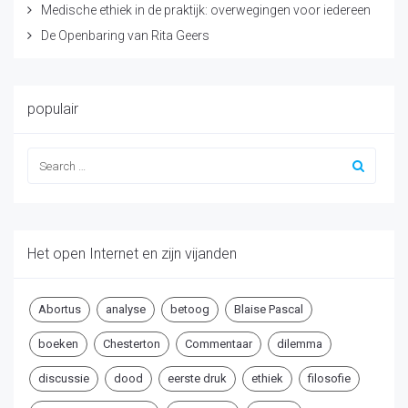
Medische ethiek in de praktijk: overwegingen voor iedereen
De Openbaring van Rita Geers
populair
Het open Internet en zijn vijanden
Abortus
analyse
betoog
Blaise Pascal
boeken
Chesterton
Commentaar
dilemma
discussie
dood
eerste druk
ethiek
filosofie