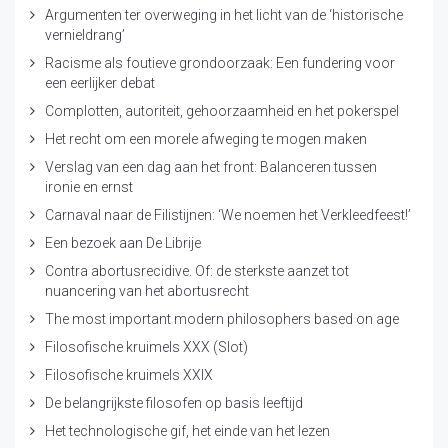
Argumenten ter overweging in het licht van de ‘historische
vernieldrang’
Racisme als foutieve grondoorzaak: Een fundering voor
een eerlijker debat
Complotten, autoriteit, gehoorzaamheid en het pokerspel
Het recht om een morele afweging te mogen maken
Verslag van een dag aan het front: Balanceren tussen
ironie en ernst
Carnaval naar de Filistijnen: ‘We noemen het Verkleedfeest!’
Een bezoek aan De Librije
Contra abortusrecidive. Of: de sterkste aanzet tot
nuancering van het abortusrecht
The most important modern philosophers based on age
Filosofische kruimels XXX (Slot)
Filosofische kruimels XXIX
De belangrijkste filosofen op basis leeftijd
Het technologische gif, het einde van het lezen