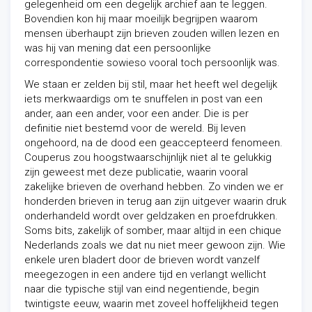
gelegenheid om een degelijk archief aan te leggen.
Bovendien kon hij maar moeilijk begrijpen waarom
mensen überhaupt zijn brieven zouden willen lezen en
was hij van mening dat een persoonlijke
correspondentie sowieso vooral toch persoonlijk was.
We staan er zelden bij stil, maar het heeft wel degelijk
iets merkwaardigs om te snuffelen in post van een
ander, aan een ander, voor een ander. Die is per
definitie niet bestemd voor de wereld. Bij leven
ongehoord, na de dood een geaccepteerd fenomeen.
Couperus zou hoogstwaarschijnlijk niet al te gelukkig
zijn geweest met deze publicatie, waarin vooral
zakelijke brieven de overhand hebben. Zo vinden we er
honderden brieven in terug aan zijn uitgever waarin druk
onderhandeld wordt over geldzaken en proefdrukken.
Soms bits, zakelijk of somber, maar altijd in een chique
Nederlands zoals we dat nu niet meer gewoon zijn. Wie
enkele uren bladert door de brieven wordt vanzelf
meegezogen in een andere tijd en verlangt wellicht
naar die typische stijl van eind negentiende, begin
twintigste eeuw, waarin met zoveel hoffelijkheid tegen