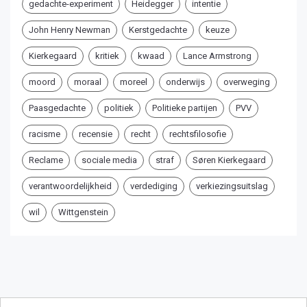
gedachte-experiment
Heidegger
intentie
John Henry Newman
Kerstgedachte
keuze
Kierkegaard
kritiek
kwaad
Lance Armstrong
moord
moraal
moreel
onderwijs
overweging
Paasgedachte
politiek
Politieke partijen
PVV
racisme
recensie
recht
rechtsfilosofie
Reclame
sociale media
straf
Søren Kierkegaard
verantwoordelijkheid
verdediging
verkiezingsuitslag
wil
Wittgenstein