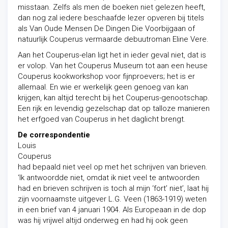
misstaan. Zelfs als men de boeken niet gelezen heeft,
dan nog zal iedere beschaafde lezer opveren bij titels
als Van Oude Mensen De Dingen Die Voorbijgaan of
natuurlijk Couperus vermaarde debuutroman Eline Vere.
Aan het Couperus-elan ligt het in ieder geval niet, dat is
er volop. Van het Couperus Museum tot aan een heuse
Couperus kookworkshop voor fijnproevers; het is er
allemaal. En wie er werkelijk geen genoeg van kan
krijgen, kan altijd terecht bij het Couperus-genootschap.
Een rijk en levendig gezelschap dat op talloze manieren
het erfgoed van Couperus in het daglicht brengt.
De correspondentie
Louis
Couperus
had bepaald niet veel op met het schrijven van brieven.
‘Ik antwoordde niet, omdat ik niet veel te antwoorden
had en brieven schrijven is toch al mijn ‘fort’ niet’, laat hij
zijn voornaamste uitgever L.G. Veen (1863-1919) weten
in een brief van 4 januari 1904. Als Europeaan in de dop
was hij vrijwel altijd onderweg en had hij ook geen