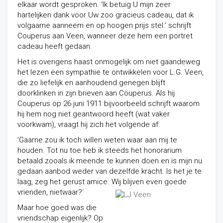
elkaar wordt gesproken. ‘Ik betuig U mijn zeer
hartelijken dank voor Uw zoo gracieus cadeau, dat ik
volgaarne aanneem en op hoogen prijs stel.’ schrijft
Couperus aan Veen, wanneer deze hem een portret
cadeau heeft gedaan.
Het is overigens haast onmogelijk om niet gaandeweg
het lezen een sympathie te ontwikkelen voor L.G. Veen,
die zo liefelijk en aanhoudend genegen blijft
doorklinken in zijn brieven aan Couperus. Als hij
Couperus op 26 juni 1911 bijvoorbeeld schrijft waarom
hij hem nog niet geantwoord heeft (wat vaker
voorkwam), vraagt hij zich het volgende af:
‘Gaarne zou ik toch willen weten waar aan mij te
houden. Tot nu toe heb ik steeds het honorarium
betaald zooals ik meende te kunnen doen en is mijn nu
gedaan aanbod weder van dezelfde kracht. Is het je te
laag, zeg het gerust amice. Wij blijven even goede
vrienden, nietwaar?
‘
Maar hoe goed was die
vriendschap eigenlijk? Op