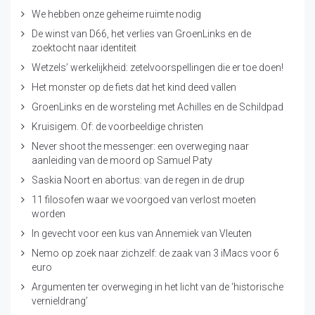
We hebben onze geheime ruimte nodig
De winst van D66, het verlies van GroenLinks en de
zoektocht naar identiteit
Wetzels’ werkelijkheid: zetelvoorspellingen die er toe doen!
Het monster op de fiets dat het kind deed vallen
GroenLinks en de worsteling met Achilles en de Schildpad
Kruisigem. Of: de voorbeeldige christen
Never shoot the messenger: een overweging naar
aanleiding van de moord op Samuel Paty
Saskia Noort en abortus: van de regen in de drup
11 filosofen waar we voorgoed van verlost moeten
worden
In gevecht voor een kus van Annemiek van Vleuten
Nemo op zoek naar zichzelf: de zaak van 3 iMacs voor 6
euro
Argumenten ter overweging in het licht van de ‘historische
vernieldrang’