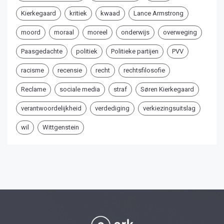
Kierkegaard
kritiek
kwaad
Lance Armstrong
moord
moraal
moreel
onderwijs
overweging
Paasgedachte
politiek
Politieke partijen
PVV
racisme
recensie
recht
rechtsfilosofie
Reclame
sociale media
straf
Søren Kierkegaard
verantwoordelijkheid
verdediging
verkiezingsuitslag
wil
Wittgenstein