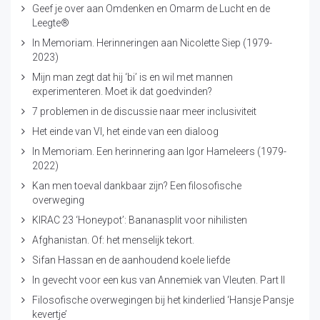
Geef je over aan Omdenken en Omarm de Lucht en de
Leegte®
In Memoriam. Herinneringen aan Nicolette Siep (1979-
2023)
Mijn man zegt dat hij ‘bi’ is en wil met mannen
experimenteren. Moet ik dat goedvinden?
7 problemen in de discussie naar meer inclusiviteit
Het einde van VI, het einde van een dialoog
In Memoriam. Een herinnering aan Igor Hameleers (1979-
2022)
Kan men toeval dankbaar zijn? Een filosofische
overweging
KIRAC 23 ‘Honeypot’: Bananasplit voor nihilisten
Afghanistan. Of: het menselijk tekort.
Sifan Hassan en de aanhoudend koele liefde
In gevecht voor een kus van Annemiek van Vleuten. Part II
Filosofische overwegingen bij het kinderlied ‘Hansje Pansje
kevertje’