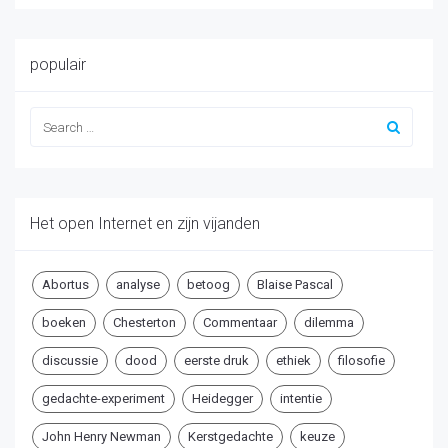
populair
Het open Internet en zijn vijanden
Abortus
analyse
betoog
Blaise Pascal
boeken
Chesterton
Commentaar
dilemma
discussie
dood
eerste druk
ethiek
filosofie
gedachte-experiment
Heidegger
intentie
John Henry Newman
Kerstgedachte
keuze