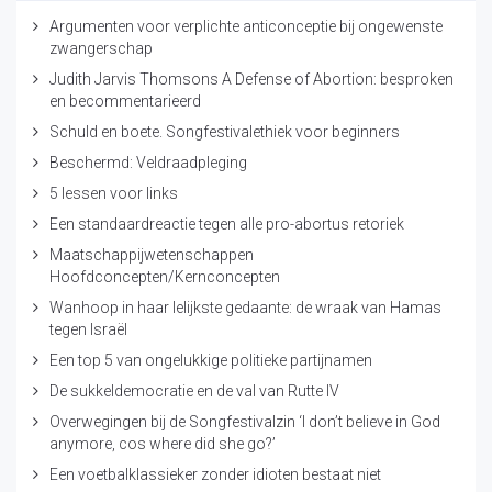
Argumenten voor verplichte anticonceptie bij ongewenste
zwangerschap
Judith Jarvis Thomsons A Defense of Abortion: besproken
en becommentarieerd
Schuld en boete. Songfestivalethiek voor beginners
Beschermd: Veldraadpleging
5 lessen voor links
Een standaardreactie tegen alle pro-abortus retoriek
Maatschappijwetenschappen
Hoofdconcepten/Kernconcepten
Wanhoop in haar lelijkste gedaante: de wraak van Hamas
tegen Israël
Een top 5 van ongelukkige politieke partijnamen
De sukkeldemocratie en de val van Rutte IV
Overwegingen bij de Songfestivalzin ‘I don’t believe in God
anymore, cos where did she go?’
Een voetbalklassieker zonder idioten bestaat niet