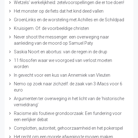
Wetzels’ werkelijkheid: zetelvoorspellingen die er toe doen!
Het monster op de fiets dat het kind deed vallen
GroenLinks en de worsteling met Achilles en de Schildpad
Kruisigem. Of: de voorbeeldige christen
Never shoot the messenger: een overweging naar
aanleiding van de moord op Samuel Paty
Saskia Noort en abortus: van de regen in de drup
11 filosofen waar we voorgoed van verlost moeten
worden
In gevecht voor een kus van Annemiek van Vleuten
Nemo op zoek naar zichzelf: de zaak van 3 iMacs voor 6
euro
Argumenten ter overweging in het licht van de ‘historische
vernieldrang’
Racisme als foutieve grondoorzaak: Een fundering voor
een eerlijker debat
Complotten, autoriteit, gehoorzaamheid en het pokerspel
Het recht om een morele afweging te mogen maken