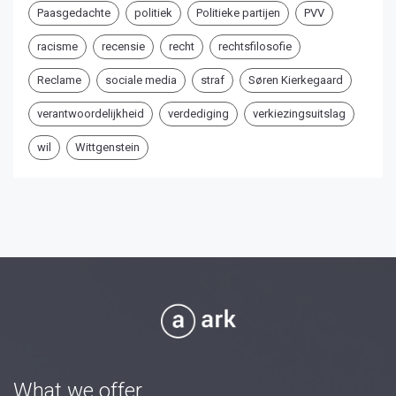
Paasgedachte
politiek
Politieke partijen
PVV
racisme
recensie
recht
rechtsfilosofie
Reclame
sociale media
straf
Søren Kierkegaard
verantwoordelijkheid
verdediging
verkiezingsuitslag
wil
Wittgenstein
What we offer