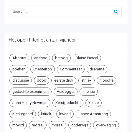
Het open Internet en zijn vijanden
Abortus
analyse
betoog
Blaise Pascal
boeken
Chesterton
Commentaar
dilemma
discussie
dood
eerste druk
ethiek
filosofie
gedachte-experiment
Heidegger
intentie
John Henry Newman
Kerstgedachte
keuze
Kierkegaard
kritiek
kwaad
Lance Armstrong
moord
moraal
moreel
onderwijs
overweging