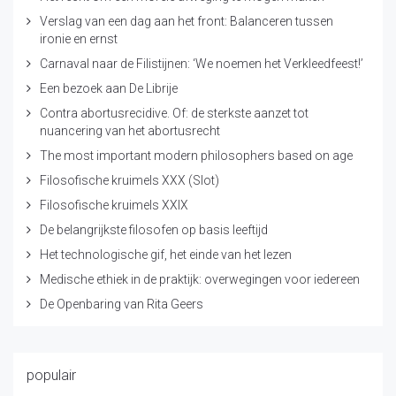
Verslag van een dag aan het front: Balanceren tussen
ironie en ernst
Carnaval naar de Filistijnen: ‘We noemen het Verkleedfeest!’
Een bezoek aan De Librije
Contra abortusrecidive. Of: de sterkste aanzet tot
nuancering van het abortusrecht
The most important modern philosophers based on age
Filosofische kruimels XXX (Slot)
Filosofische kruimels XXIX
De belangrijkste filosofen op basis leeftijd
Het technologische gif, het einde van het lezen
Medische ethiek in de praktijk: overwegingen voor iedereen
De Openbaring van Rita Geers
populair