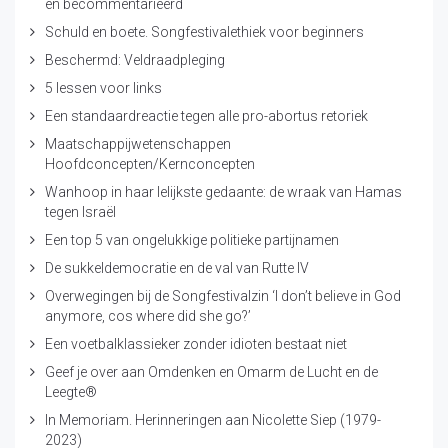
en becommentarieerd
Schuld en boete. Songfestivalethiek voor beginners
Beschermd: Veldraadpleging
5 lessen voor links
Een standaardreactie tegen alle pro-abortus retoriek
Maatschappijwetenschappen
Hoofdconcepten/Kernconcepten
Wanhoop in haar lelijkste gedaante: de wraak van Hamas
tegen Israël
Een top 5 van ongelukkige politieke partijnamen
De sukkeldemocratie en de val van Rutte IV
Overwegingen bij de Songfestivalzin ‘I don’t believe in God
anymore, cos where did she go?’
Een voetbalklassieker zonder idioten bestaat niet
Geef je over aan Omdenken en Omarm de Lucht en de
Leegte®
In Memoriam. Herinneringen aan Nicolette Siep (1979-
2023)