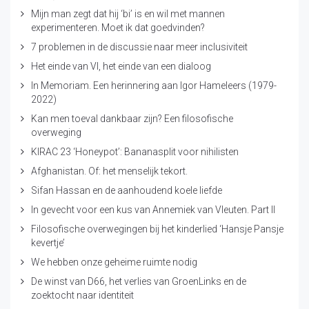
Mijn man zegt dat hij ‘bi’ is en wil met mannen
experimenteren. Moet ik dat goedvinden?
7 problemen in de discussie naar meer inclusiviteit
Het einde van VI, het einde van een dialoog
In Memoriam. Een herinnering aan Igor Hameleers (1979-
2022)
Kan men toeval dankbaar zijn? Een filosofische
overweging
KIRAC 23 ‘Honeypot’: Bananasplit voor nihilisten
Afghanistan. Of: het menselijk tekort.
Sifan Hassan en de aanhoudend koele liefde
In gevecht voor een kus van Annemiek van Vleuten. Part II
Filosofische overwegingen bij het kinderlied ‘Hansje Pansje
kevertje’
We hebben onze geheime ruimte nodig
De winst van D66, het verlies van GroenLinks en de
zoektocht naar identiteit