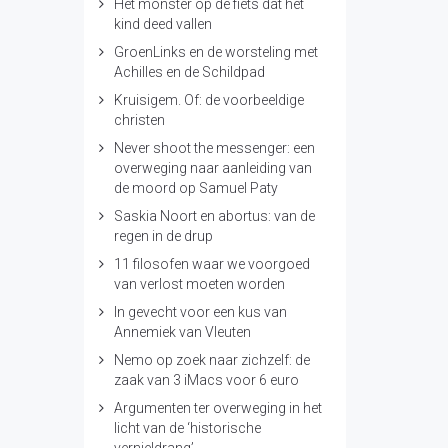
Het monster op de fiets dat het
kind deed vallen
GroenLinks en de worsteling met
Achilles en de Schildpad
Kruisigem. Of: de voorbeeldige
christen
Never shoot the messenger: een
overweging naar aanleiding van
de moord op Samuel Paty
Saskia Noort en abortus: van de
regen in de drup
11 filosofen waar we voorgoed
van verlost moeten worden
In gevecht voor een kus van
Annemiek van Vleuten
Nemo op zoek naar zichzelf: de
zaak van 3 iMacs voor 6 euro
Argumenten ter overweging in het
licht van de ‘historische