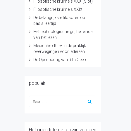
Filosofische kruimels XXX (Slot)
Filosofische kruimels XXIX
De belangrijkste filosofen op
basis leeftijd
Het technologische gif, het einde
van het lezen
Medische ethiek in de praktijk:
overwegingen voor iedereen
De Openbaring van Rita Geers
populair
Het open Internet en zijn vijanden