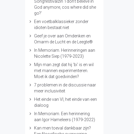
Songfestivalzin ‘I don’t believe in
God anymore, cos where did she
go?’
Een voetbalklassieker zonder
idioten bestaat niet
Geef je over aan Omdenken en
Omarm de Lucht en de Leegte®
In Memoriam. Herinneringen aan
Nicolette Siep (1979-2023)
Mijn man zegt dat hij ‘bi’ is en wil
met mannen experimenteren.
Moet ik dat goedvinden?
7 problemen in de discussie naar
meer inclusiviteit
Het einde van VI, het einde van een
dialoog
In Memoriam. Een herinnering
aan Igor Hameleers (1979-2022)
Kan men toeval dankbaar zijn?