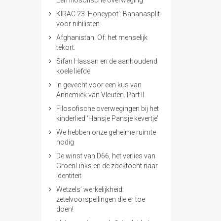
Een filosofische overweging
KIRAC 23 ‘Honeypot’: Bananasplit
voor nihilisten
Afghanistan. Of: het menselijk
tekort.
Sifan Hassan en de aanhoudend
koele liefde
In gevecht voor een kus van
Annemiek van Vleuten. Part II
Filosofische overwegingen bij het
kinderlied ‘Hansje Pansje kevertje’
We hebben onze geheime ruimte
nodig
De winst van D66, het verlies van
GroenLinks en de zoektocht naar
identiteit
Wetzels’ werkelijkheid:
zetelvoorspellingen die er toe
doen!