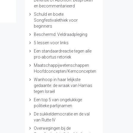
Defense of Abortion: besproken
en becommentarieerd
Schuld en boete.
Songfestivalethiek voor
beginners
Beschermd: Veldraadpleging
5 lessen voor links
Een standaardreactie tegen alle
pro-abortus retoriek
Maatschappijwetenschappen
Hoofdconcepten/Kernconcepten
Wanhoop in haar lelijkste
gedaante: de wraak van Hamas
tegen Israël
Een top 5 van ongelukkige
politieke partijnamen
De sukkeldemocratie en de val
van Rutte IV
Overwegingen bij de