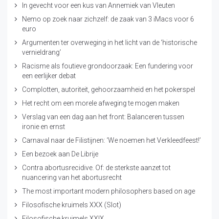
In gevecht voor een kus van Annemiek van Vleuten
Nemo op zoek naar zichzelf: de zaak van 3 iMacs voor 6
euro
Argumenten ter overweging in het licht van de ‘historische
vernieldrang’
Racisme als foutieve grondoorzaak: Een fundering voor
een eerlijker debat
Complotten, autoriteit, gehoorzaamheid en het pokerspel
Het recht om een morele afweging te mogen maken
Verslag van een dag aan het front: Balanceren tussen
ironie en ernst
Carnaval naar de Filistijnen: ‘We noemen het Verkleedfeest!’
Een bezoek aan De Librije
Contra abortusrecidive. Of: de sterkste aanzet tot
nuancering van het abortusrecht
The most important modern philosophers based on age
Filosofische kruimels XXX (Slot)
Filosofische kruimels XXIX