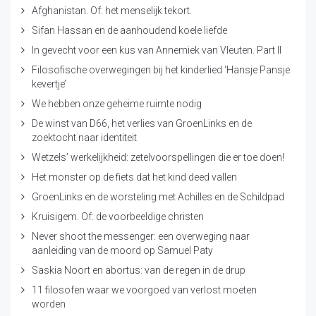
Afghanistan. Of: het menselijk tekort.
Sifan Hassan en de aanhoudend koele liefde
In gevecht voor een kus van Annemiek van Vleuten. Part II
Filosofische overwegingen bij het kinderlied ‘Hansje Pansje
kevertje’
We hebben onze geheime ruimte nodig
De winst van D66, het verlies van GroenLinks en de
zoektocht naar identiteit
Wetzels’ werkelijkheid: zetelvoorspellingen die er toe doen!
Het monster op de fiets dat het kind deed vallen
GroenLinks en de worsteling met Achilles en de Schildpad
Kruisigem. Of: de voorbeeldige christen
Never shoot the messenger: een overweging naar
aanleiding van de moord op Samuel Paty
Saskia Noort en abortus: van de regen in de drup
11 filosofen waar we voorgoed van verlost moeten
worden