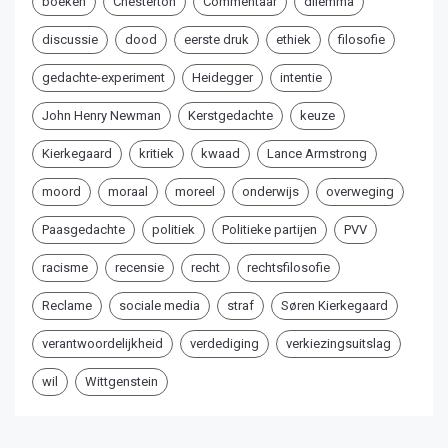
boeken
Chesterton
Commentaar
dilemma
discussie
dood
eerste druk
ethiek
filosofie
gedachte-experiment
Heidegger
intentie
John Henry Newman
Kerstgedachte
keuze
Kierkegaard
kritiek
kwaad
Lance Armstrong
moord
moraal
moreel
onderwijs
overweging
Paasgedachte
politiek
Politieke partijen
PVV
racisme
recensie
recht
rechtsfilosofie
Reclame
sociale media
straf
Søren Kierkegaard
verantwoordelijkheid
verdediging
verkiezingsuitslag
wil
Wittgenstein