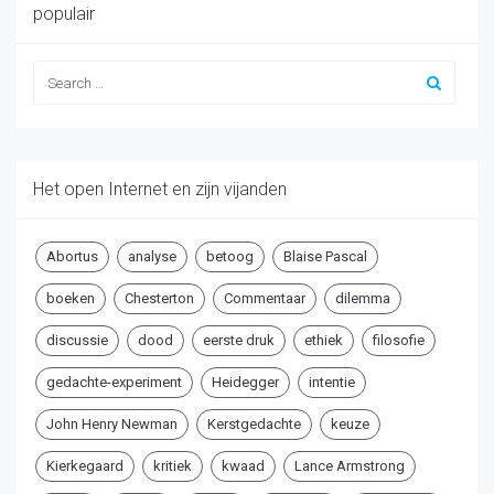
populair
Het open Internet en zijn vijanden
Abortus
analyse
betoog
Blaise Pascal
boeken
Chesterton
Commentaar
dilemma
discussie
dood
eerste druk
ethiek
filosofie
gedachte-experiment
Heidegger
intentie
John Henry Newman
Kerstgedachte
keuze
Kierkegaard
kritiek
kwaad
Lance Armstrong