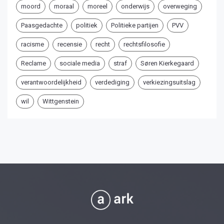
moord
moraal
moreel
onderwijs
overweging
Paasgedachte
politiek
Politieke partijen
PVV
racisme
recensie
recht
rechtsfilosofie
Reclame
sociale media
straf
Søren Kierkegaard
verantwoordelijkheid
verdediging
verkiezingsuitslag
wil
Wittgenstein