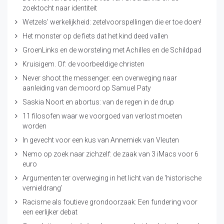
zoektocht naar identiteit
Wetzels’ werkelijkheid: zetelvoorspellingen die er toe doen!
Het monster op de fiets dat het kind deed vallen
GroenLinks en de worsteling met Achilles en de Schildpad
Kruisigem. Of: de voorbeeldige christen
Never shoot the messenger: een overweging naar
aanleiding van de moord op Samuel Paty
Saskia Noort en abortus: van de regen in de drup
11 filosofen waar we voorgoed van verlost moeten
worden
In gevecht voor een kus van Annemiek van Vleuten
Nemo op zoek naar zichzelf: de zaak van 3 iMacs voor 6
euro
Argumenten ter overweging in het licht van de ‘historische
vernieldrang’
Racisme als foutieve grondoorzaak: Een fundering voor
een eerlijker debat