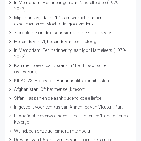
In Memoriam. Herinneringen aan Nicolette Siep (1979-
2023)
Mijn man zegt dat hij ‘bi’ is en wil met mannen
experimenteren. Moet ik dat goedvinden?
7 problemen in de discussie naar meer inclusiviteit
Het einde van VI, het einde van een dialoog
In Memoriam. Een herinnering aan Igor Hameleers (1979-
2022)
Kan men toeval dankbaar zijn? Een filosofische
overweging
KIRAC 23 ‘Honeypot’: Bananasplit voor nihilisten
Afghanistan. Of: het menselijk tekort.
Sifan Hassan en de aanhoudend koele liefde
In gevecht voor een kus van Annemiek van Vleuten. Part II
Filosofische overwegingen bij het kinderlied ‘Hansje Pansje
kevertje’
We hebben onze geheime ruimte nodig
De winst van D66, het verlies van GroenLinks en de