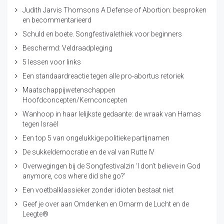
Judith Jarvis Thomsons A Defense of Abortion: besproken
en becommentarieerd
Schuld en boete. Songfestivalethiek voor beginners
Beschermd: Veldraadpleging
5 lessen voor links
Een standaardreactie tegen alle pro-abortus retoriek
Maatschappijwetenschappen
Hoofdconcepten/Kernconcepten
Wanhoop in haar lelijkste gedaante: de wraak van Hamas
tegen Israël
Een top 5 van ongelukkige politieke partijnamen
De sukkeldemocratie en de val van Rutte IV
Overwegingen bij de Songfestivalzin ‘I don’t believe in God
anymore, cos where did she go?’
Een voetbalklassieker zonder idioten bestaat niet
Geef je over aan Omdenken en Omarm de Lucht en de
Leegte®