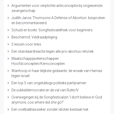
Argumenten voor verplichte anticonceptie bij ongewenste
zwangerschap
Judith Jarvis Thomsons A Defense of Abortion: besproken
en becommentarieerd
Schuld en boete. Songfestivalethiek voor beginners
Beschermd: Veldraadpleging
5 lessen voor links
Een standaardreactie tegen alle pro-abortus retoriek
Maatschappijwetenschappen
Hoofdconcepten/Kernconcepten
Wanhoop in haar lelijkste gedaante: de wraak van Hamas
tegen Israël
Een top 5 van ongelukkige politieke partijnamen
De sukkeldemocratie en de val van Rutte IV
Overwegingen bij de Songfestivalzin ‘I don’t believe in God
anymore, cos where did she go?’
Een voetbalklassieker zonder idioten bestaat niet