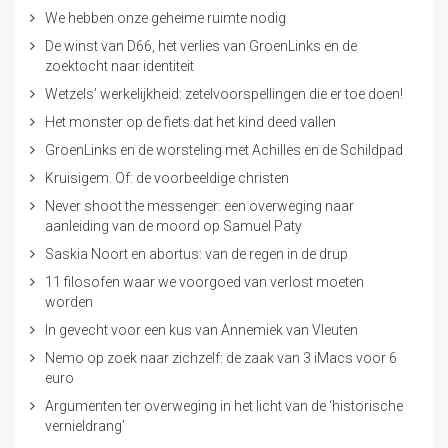
We hebben onze geheime ruimte nodig
De winst van D66, het verlies van GroenLinks en de
zoektocht naar identiteit
Wetzels’ werkelijkheid: zetelvoorspellingen die er toe doen!
Het monster op de fiets dat het kind deed vallen
GroenLinks en de worsteling met Achilles en de Schildpad
Kruisigem. Of: de voorbeeldige christen
Never shoot the messenger: een overweging naar
aanleiding van de moord op Samuel Paty
Saskia Noort en abortus: van de regen in de drup
11 filosofen waar we voorgoed van verlost moeten
worden
In gevecht voor een kus van Annemiek van Vleuten
Nemo op zoek naar zichzelf: de zaak van 3 iMacs voor 6
euro
Argumenten ter overweging in het licht van de ‘historische
vernieldrang’