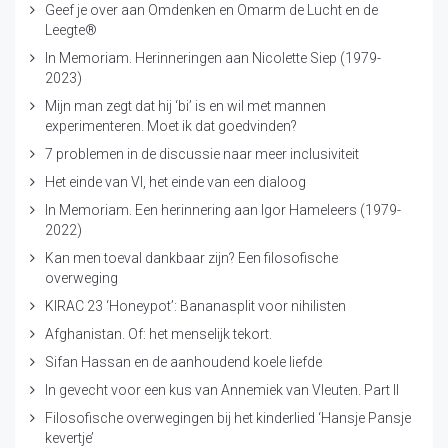
Geef je over aan Omdenken en Omarm de Lucht en de
Leegte®
In Memoriam. Herinneringen aan Nicolette Siep (1979-
2023)
Mijn man zegt dat hij ‘bi’ is en wil met mannen
experimenteren. Moet ik dat goedvinden?
7 problemen in de discussie naar meer inclusiviteit
Het einde van VI, het einde van een dialoog
In Memoriam. Een herinnering aan Igor Hameleers (1979-
2022)
Kan men toeval dankbaar zijn? Een filosofische
overweging
KIRAC 23 ‘Honeypot’: Bananasplit voor nihilisten
Afghanistan. Of: het menselijk tekort.
Sifan Hassan en de aanhoudend koele liefde
In gevecht voor een kus van Annemiek van Vleuten. Part II
Filosofische overwegingen bij het kinderlied ‘Hansje Pansje
kevertje’