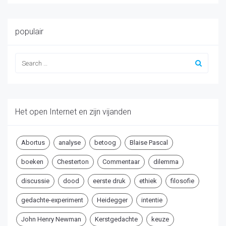
populair
Het open Internet en zijn vijanden
Abortus
analyse
betoog
Blaise Pascal
boeken
Chesterton
Commentaar
dilemma
discussie
dood
eerste druk
ethiek
filosofie
gedachte-experiment
Heidegger
intentie
John Henry Newman
Kerstgedachte
keuze