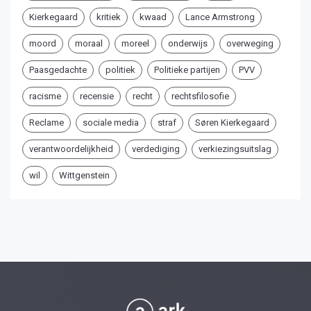
Kierkegaard
kritiek
kwaad
Lance Armstrong
moord
moraal
moreel
onderwijs
overweging
Paasgedachte
politiek
Politieke partijen
PVV
racisme
recensie
recht
rechtsfilosofie
Reclame
sociale media
straf
Søren Kierkegaard
verantwoordelijkheid
verdediging
verkiezingsuitslag
wil
Wittgenstein