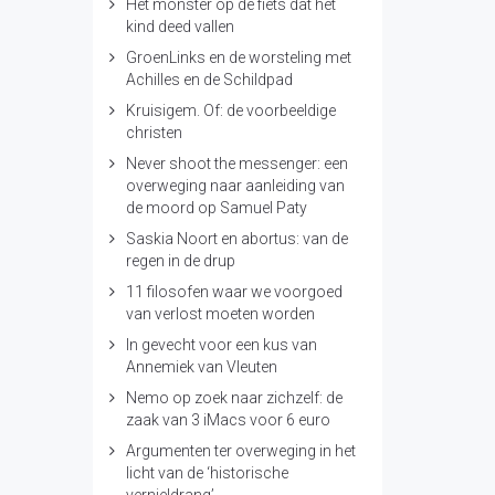
Het monster op de fiets dat het
kind deed vallen
GroenLinks en de worsteling met
Achilles en de Schildpad
Kruisigem. Of: de voorbeeldige
christen
Never shoot the messenger: een
overweging naar aanleiding van
de moord op Samuel Paty
Saskia Noort en abortus: van de
regen in de drup
11 filosofen waar we voorgoed
van verlost moeten worden
In gevecht voor een kus van
Annemiek van Vleuten
Nemo op zoek naar zichzelf: de
zaak van 3 iMacs voor 6 euro
Argumenten ter overweging in het
licht van de ‘historische