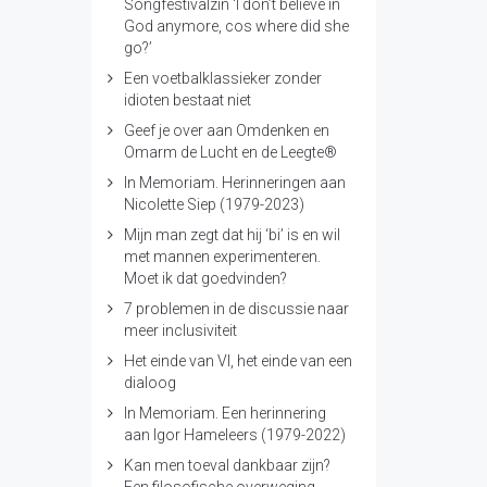
Songfestivalzin ‘I don’t believe in
God anymore, cos where did she
go?’
Een voetbalklassieker zonder
idioten bestaat niet
Geef je over aan Omdenken en
Omarm de Lucht en de Leegte®
In Memoriam. Herinneringen aan
Nicolette Siep (1979-2023)
Mijn man zegt dat hij ‘bi’ is en wil
met mannen experimenteren.
Moet ik dat goedvinden?
7 problemen in de discussie naar
meer inclusiviteit
Het einde van VI, het einde van een
dialoog
In Memoriam. Een herinnering
aan Igor Hameleers (1979-2022)
Kan men toeval dankbaar zijn?