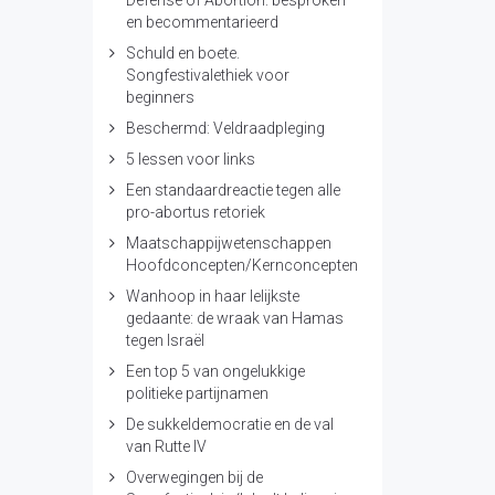
Defense of Abortion: besproken
en becommentarieerd
Schuld en boete.
Songfestivalethiek voor
beginners
Beschermd: Veldraadpleging
5 lessen voor links
Een standaardreactie tegen alle
pro-abortus retoriek
Maatschappijwetenschappen
Hoofdconcepten/Kernconcepten
Wanhoop in haar lelijkste
gedaante: de wraak van Hamas
tegen Israël
Een top 5 van ongelukkige
politieke partijnamen
De sukkeldemocratie en de val
van Rutte IV
Overwegingen bij de