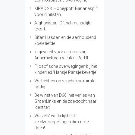
Een filosofische overweging
KIRAC 23 ‘Honeypot’: Bananasplit
voor nihilisten
Afghanistan. Of: het menselijk
tekort.
Sifan Hassan en de aanhoudend
koele liefde
In gevecht voor een kus van
Annemiek van Vleuten. Part II
Filosofische overwegingen bij het
kinderlied ‘Hansje Pansje kevertje’
We hebben onze geheime ruimte
nodig
De winst van D66, het verlies van
GroenLinks en de zoektocht naar
identiteit
Wetzels’ werkelijkheid:
zetelvoorspellingen die er toe
doen!