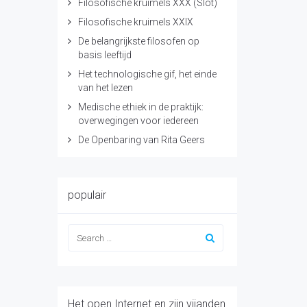
Filosofische kruimels XXX (Slot)
Filosofische kruimels XXIX
De belangrijkste filosofen op
basis leeftijd
Het technologische gif, het einde
van het lezen
Medische ethiek in de praktijk:
overwegingen voor iedereen
De Openbaring van Rita Geers
populair
Het open Internet en zijn vijanden