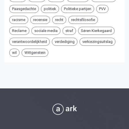
Paasgedachte
politiek
Politieke partijen
PVV
racisme
recensie
recht
rechtsfilosofie
Reclame
sociale media
straf
Søren Kierkegaard
verantwoordelijkheid
verdediging
verkiezingsuitslag
wil
Wittgenstein