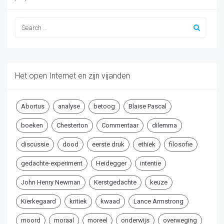
Het open Internet en zijn vijanden
Abortus
analyse
betoog
Blaise Pascal
boeken
Chesterton
Commentaar
dilemma
discussie
dood
eerste druk
ethiek
filosofie
gedachte-experiment
Heidegger
intentie
John Henry Newman
Kerstgedachte
keuze
Kierkegaard
kritiek
kwaad
Lance Armstrong
moord
moraal
moreel
onderwijs
overweging