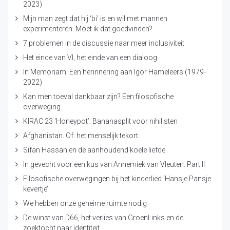
2023)
Mijn man zegt dat hij ‘bi’ is en wil met mannen
experimenteren. Moet ik dat goedvinden?
7 problemen in de discussie naar meer inclusiviteit
Het einde van VI, het einde van een dialoog
In Memoriam. Een herinnering aan Igor Hameleers (1979-
2022)
Kan men toeval dankbaar zijn? Een filosofische
overweging
KIRAC 23 ‘Honeypot’: Bananasplit voor nihilisten
Afghanistan. Of: het menselijk tekort.
Sifan Hassan en de aanhoudend koele liefde
In gevecht voor een kus van Annemiek van Vleuten. Part II
Filosofische overwegingen bij het kinderlied ‘Hansje Pansje
kevertje’
We hebben onze geheime ruimte nodig
De winst van D66, het verlies van GroenLinks en de
zoektocht naar identiteit