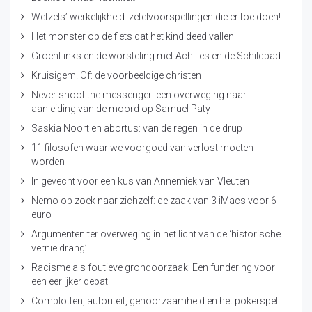
Wetzels’ werkelijkheid: zetelvoorspellingen die er toe doen!
Het monster op de fiets dat het kind deed vallen
GroenLinks en de worsteling met Achilles en de Schildpad
Kruisigem. Of: de voorbeeldige christen
Never shoot the messenger: een overweging naar
aanleiding van de moord op Samuel Paty
Saskia Noort en abortus: van de regen in de drup
11 filosofen waar we voorgoed van verlost moeten
worden
In gevecht voor een kus van Annemiek van Vleuten
Nemo op zoek naar zichzelf: de zaak van 3 iMacs voor 6
euro
Argumenten ter overweging in het licht van de ‘historische
vernieldrang’
Racisme als foutieve grondoorzaak: Een fundering voor
een eerlijker debat
Complotten, autoriteit, gehoorzaamheid en het pokerspel