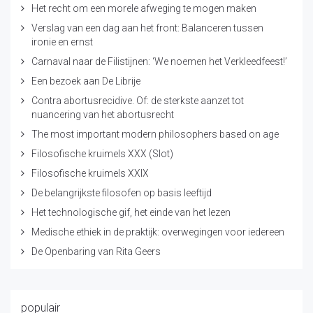
Het recht om een morele afweging te mogen maken
Verslag van een dag aan het front: Balanceren tussen
ironie en ernst
Carnaval naar de Filistijnen: ‘We noemen het Verkleedfeest!’
Een bezoek aan De Librije
Contra abortusrecidive. Of: de sterkste aanzet tot
nuancering van het abortusrecht
The most important modern philosophers based on age
Filosofische kruimels XXX (Slot)
Filosofische kruimels XXIX
De belangrijkste filosofen op basis leeftijd
Het technologische gif, het einde van het lezen
Medische ethiek in de praktijk: overwegingen voor iedereen
De Openbaring van Rita Geers
populair