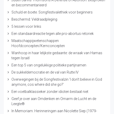
Judith Jarvis Thomsons A Defense of Abortion: besproken
en becommentarieerd
Schuld en boete. Songfestivalethiek voor beginners
Beschermd: Veldraadpleging
5 lessen voor links
Een standaardreactie tegen alle pro-abortus retoriek
Maatschappijwetenschappen
Hoofdconcepten/Kernconcepten
Wanhoop in haar lelijkste gedaante: de wraak van Hamas
tegen Israël
Een top 5 van ongelukkige politieke partijnamen
De sukkeldemocratie en de val van Rutte IV
Overwegingen bij de Songfestivalzin ‘I don’t believe in God
anymore, cos where did she go?’
Een voetbalklassieker zonder idioten bestaat niet
Geef je over aan Omdenken en Omarm de Lucht en de
Leegte®
In Memoriam. Herinneringen aan Nicolette Siep (1979-