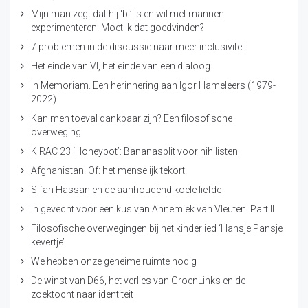
Mijn man zegt dat hij ‘bi’ is en wil met mannen
experimenteren. Moet ik dat goedvinden?
7 problemen in de discussie naar meer inclusiviteit
Het einde van VI, het einde van een dialoog
In Memoriam. Een herinnering aan Igor Hameleers (1979-
2022)
Kan men toeval dankbaar zijn? Een filosofische
overweging
KIRAC 23 ‘Honeypot’: Bananasplit voor nihilisten
Afghanistan. Of: het menselijk tekort.
Sifan Hassan en de aanhoudend koele liefde
In gevecht voor een kus van Annemiek van Vleuten. Part II
Filosofische overwegingen bij het kinderlied ‘Hansje Pansje
kevertje’
We hebben onze geheime ruimte nodig
De winst van D66, het verlies van GroenLinks en de
zoektocht naar identiteit