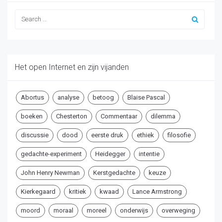
Het open Internet en zijn vijanden
Abortus
analyse
betoog
Blaise Pascal
boeken
Chesterton
Commentaar
dilemma
discussie
dood
eerste druk
ethiek
filosofie
gedachte-experiment
Heidegger
intentie
John Henry Newman
Kerstgedachte
keuze
Kierkegaard
kritiek
kwaad
Lance Armstrong
moord
moraal
moreel
onderwijs
overweging