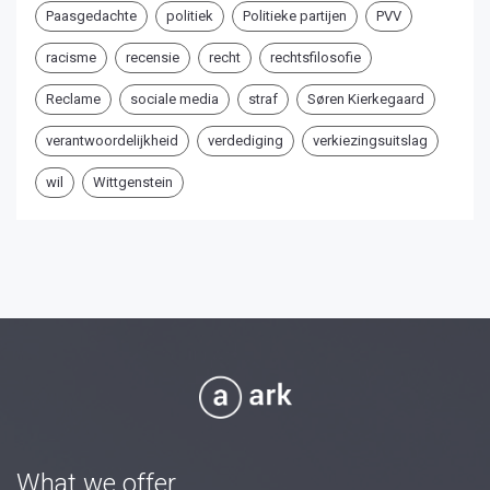
Paasgedachte
politiek
Politieke partijen
PVV
racisme
recensie
recht
rechtsfilosofie
Reclame
sociale media
straf
Søren Kierkegaard
verantwoordelijkheid
verdediging
verkiezingsuitslag
wil
Wittgenstein
What we offer