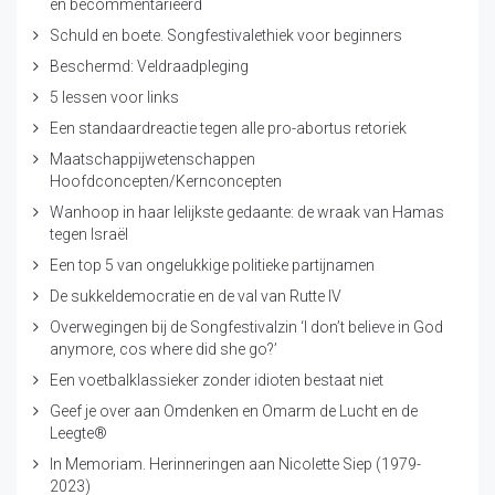
en becommentarieerd
Schuld en boete. Songfestivalethiek voor beginners
Beschermd: Veldraadpleging
5 lessen voor links
Een standaardreactie tegen alle pro-abortus retoriek
Maatschappijwetenschappen
Hoofdconcepten/Kernconcepten
Wanhoop in haar lelijkste gedaante: de wraak van Hamas
tegen Israël
Een top 5 van ongelukkige politieke partijnamen
De sukkeldemocratie en de val van Rutte IV
Overwegingen bij de Songfestivalzin ‘I don’t believe in God
anymore, cos where did she go?’
Een voetbalklassieker zonder idioten bestaat niet
Geef je over aan Omdenken en Omarm de Lucht en de
Leegte®
In Memoriam. Herinneringen aan Nicolette Siep (1979-
2023)