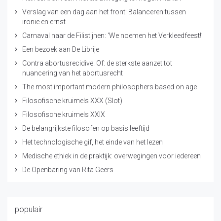
Verslag van een dag aan het front: Balanceren tussen
ironie en ernst
Carnaval naar de Filistijnen: ‘We noemen het Verkleedfeest!’
Een bezoek aan De Librije
Contra abortusrecidive. Of: de sterkste aanzet tot
nuancering van het abortusrecht
The most important modern philosophers based on age
Filosofische kruimels XXX (Slot)
Filosofische kruimels XXIX
De belangrijkste filosofen op basis leeftijd
Het technologische gif, het einde van het lezen
Medische ethiek in de praktijk: overwegingen voor iedereen
De Openbaring van Rita Geers
populair