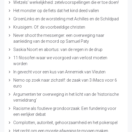
Wetzels’ werkelijkheid: zetelvoorspellingen die er toe doen!
Het monster op de fiets dat het kind deed vallen
GroenLinks en de worsteling met Achilles en de Schildpad
Kruisigem. Of: de voorbeeldige christen
Never shoot the messenger: een overweging naar
aanleiding van de moord op Samuel Paty
Saskia Noort en abortus: van de regen in de drup
11 filosofen waar we voorgoed van verlost moeten
worden
In gevecht voor een kus van Annemiek van Vleuten
Nemo op zoek naar zichzelf: de zaak van 3 iMacs voor 6
euro
Argumenten ter overweging in het licht van de ‘historische
vernieldrang’
Racisme als foutieve grondoorzaak: Een fundering voor
een eerlijker debat
Complotten, autoriteit, gehoorzaamheid en het pokerspel
Het recht om een morele afweging te mogen maken